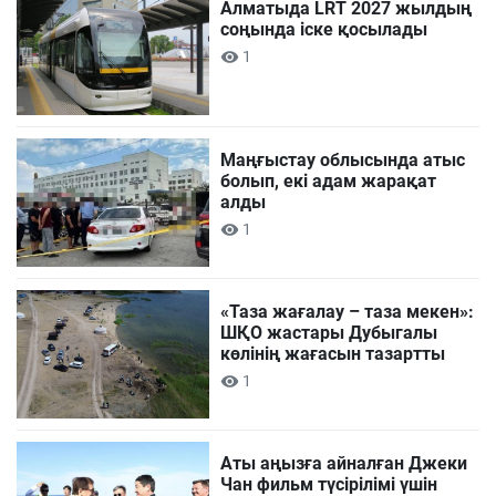
Алматыда LRT 2027 жылдың
соңында іске қосылады
1
Маңғыстау облысында атыс
болып, екі адам жарақат
алды
1
«Таза жағалау – таза мекен»:
ШҚО жастары Дубыгалы
көлінің жағасын тазартты
1
Аты аңызға айналған Джеки
Чан фильм түсірілімі үшін