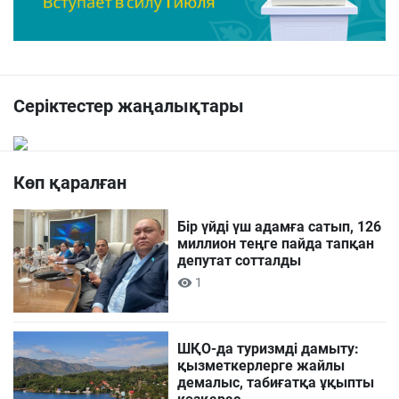
Серіктестер жаңалықтары
Көп қаралған
Бір үйді үш адамға сатып, 126
миллион теңге пайда тапқан
депутат сотталды
1
ШҚО-да туризмді дамыту:
қызметкерлерге жайлы
демалыс, табиғатқа ұқыпты