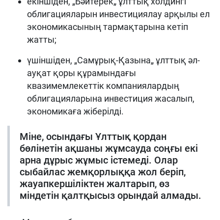
екіншіден, „Бәйтерек„ ұлттық холдингі
облигацияларын инвестициялау арқылы ел
экономикасының тармақтарына кетіп
жатты;
үшіншіден, „Самұрық-Қазына„ ұлттық әл-
ауқат қоры құрамындағы
квазимемлекеттік компаниялардың
облигацияларына инвестиция жасалып,
экономикаға жіберілді.
Міне, осындағы Ұлттық қордан
бөлінетін ақшаны жұмсауда соңғы екі
арна дұрыс жұмыс істемеді. Олар
сыбайлас жемқорлыққа жол беріп,
жауапкершіліктен жалтарып, өз
міндетін қалтқысыз орындай алмады.