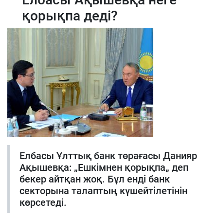
қорықпа деді?
Елбасы Ұлттық банк төрағасы Данияр
Ақышевқа: „Ешкімнен қорықпа„ деп
бекер айтқан жоқ. Бұл енді банк
секторына талаптың күшейтілетінін
көрсетеді.