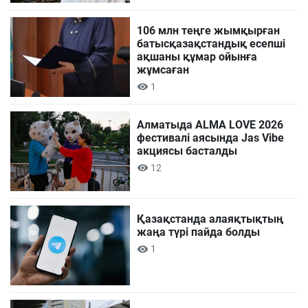
106 млн теңге жымқырған
батысқазақстандық есепші
ақшаны құмар ойынға
жұмсаған
1
Алматыда ALMA LOVE 2026
фестивалі аясында Jas Vibe
акциясы басталды
12
Қазақстанда алаяқтықтың
жаңа түрі пайда болды
1