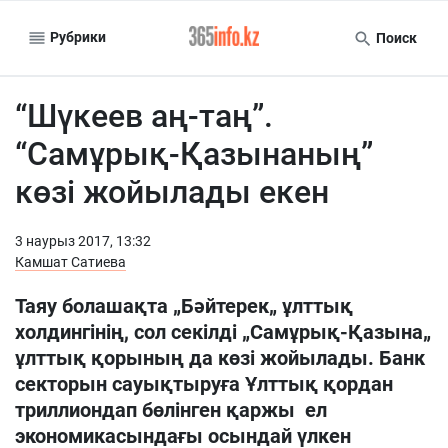
Рубрики
Поиск
“Шүкеев аң-таң”.
“Самұрық-Қазынаның”
көзі жойылады екен
3 наурыз 2017, 13:32
Камшат Сатиева
Таяу болашақта „Бәйтерек„ ұлттық
холдингінің, сол секілді „Самұрық-Қазына„
ұлттық қорының да көзі жойылады. Банк
секторын сауықтыруға Ұлттық қордан
триллиондап бөлінген қаржы ел
экономикасындағы осындай үлкен