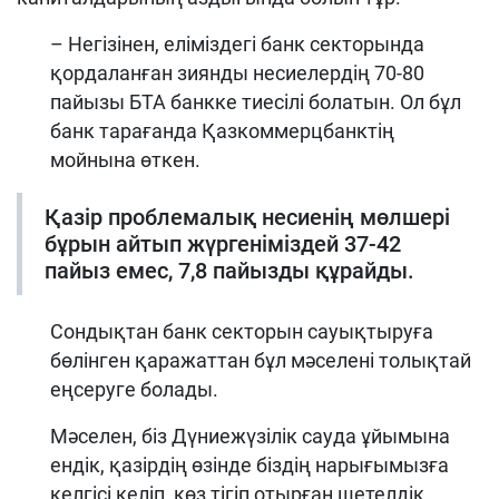
– Негізінен, еліміздегі банк секторында
қордаланған зиянды несиелердің 70-80
пайызы БТА банкке тиесілі болатын. Ол бұл
банк тарағанда Қазкоммерцбанктің
мойнына өткен.
Қазір проблемалық несиенің мөлшері
бұрын айтып жүргеніміздей 37-42
пайыз емес, 7,8 пайызды құрайды.
Сондықтан банк секторын сауықтыруға
бөлінген қаражаттан бұл мәселені толықтай
еңсеруге болады.
Мәселен, біз Дүниежүзілік сауда ұйымына
ендік, қазірдің өзінде біздің нарығымызға
келгісі келіп, көз тігіп отырған шетелдік