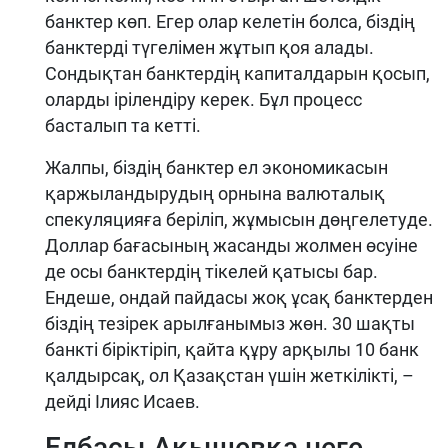
банктер көп. Егер олар келетін болса, біздің
банктерді түгелімен жұтып қоя алады.
Сондықтан банктердің капиталдарын қосып,
оларды ірілендіру керек. Бұл процесс
басталып та кетті.
Жалпы, біздің банктер ел экономикасын
қаржыландырудың орнына валюталық
спекуляцияға беріліп, жұмысын дөңгелетуде.
Доллар бағасының жасанды жолмен өсуіне
де осы банктердің тікелей қатысы бар.
Ендеше, ондай пайдасы жоқ ұсақ банктерден
біздің тезірек арылғанымыз жөн. 30 шақты
банкті біріктіріп, қайта құру арқылы 10 банк
қалдырсақ, ол Қазақстан үшін жеткілікті, –
дейді Ілияс Исаев.
Елбасы Ақышевқа неге