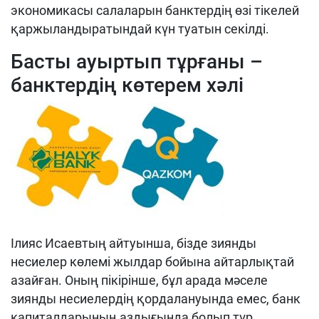
экономикасы салаларын банктердің өзі тікелей
қаржыландыратындай күн туатын секілді.
Басты ауыртып тұрғаны –
банктердің көтерем хәлі
Ілияс Исаевтың айтуынша, бізде зиянды
несиелер көлемі жылдар бойына айтарлықтай
азайған. Оның пікірінше, бұл арада мәселе
зиянды несиелердің қордалануында емес, банк
капиталдарының аздығында болып тұр.