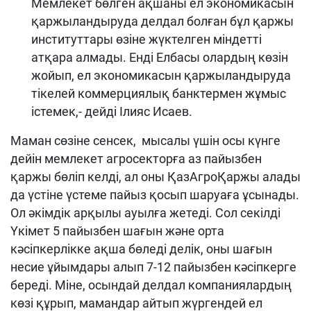
Мемлекет бөлген ақшаны ел экономикасын
қаржыландыруда делдал болған бұл қаржы
институттары өзіне жүктелген міндетті
атқара алмады. Енді Елбасы олардың көзін
жойып, ел экономикасын қаржыландыруда
тікелей коммерциялық банктермен жұмыс
істемек,- дейді Ілияс Исаев.
Маман сөзіне сенсек, мысалы үшін осы күнге
дейін мемлекет агросекторға аз пайызбен
қаржы бөліп келді, ал оны ҚазАгроҚаржы алады
да үстіне үстеме пайыз қосып шаруаға ұсынады.
Ол әкімдік арқылы ауылға жетеді. Сол секілді
Үкімет 5 пайызбен шағын және орта
кәсіпкерлікке ақша бөледі делік, оны шағын
несие ұйымдары алып 7-12 пайызбен кәсіпкерге
береді. Міне, осындай делдал компаниялардың
көзі құрып, мамандар айтып жүргендей ел