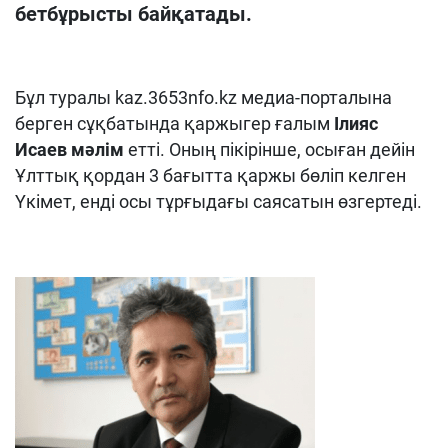
бетбұрысты байқатады.
Бұл туралы kaz.3653nfo.kz медиа-порталына
берген сұқбатында қаржыгер ғалым
Ілияс
Исаев мәлім
етті. Оның пікірінше, осыған дейін
Ұлттық қордан 3 бағытта қаржы бөліп келген
Үкімет, енді осы тұрғыдағы саясатын өзгертеді.