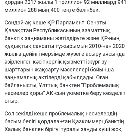
қордан 2017 жылы 1 триллион 92 миллиард 941
миллион 288 мың 400 теңге бөлінбек.
Сондай-ақ кеше ҚР Парламенті Сенаты
Қазақстан Республикасының азаматтық,
банктік заңнаманы жетілдіруге және ҚР-ның
құқықтық саясаты тұжырымын 2010-нан 2020
жылға дейінгі мерзімде жүзеге асыру аясында
әзірленген кәсіпкерлік қызметті жүргізу
шарттарын жақсарту мәселелері бойынша
заңнамалық актілерді қабылдады. Оған
байланысты, Ұлттық банктен “Проблемалық
несиелер қоры” АҚ-сын үкіметке беру көзделіп
отыр.
Сол секілді кеше проблемалық несиелердің
басым бөлігі қордаланған Қазкоммерцбанктің
Халық банкпен бірігуі туралы заңды күші жоқ