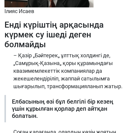
Ілияс Исаев
Енді күріштің арқасында
күрмек су ішеді деген
болмайды
– Қазір „Бәйтерек„ ұлттық холдингі де,
„Самұрық-Қазына„ қоры құрамындағы
квазимемлекеттік компаниялар да
жекешелендіріліп, жаппай сатылымға
шығарылып, трансформацияланып жатыр.
Елбасының өзі бұл белгілі бір кезең
үшін құрылған қорлар деп айтқан
болатын.
Соған қарағанда, олардың көзін жоятын