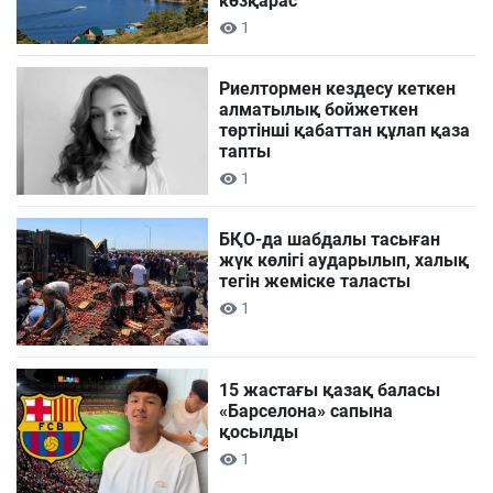
көзқарас
1
Риелтормен кездесу кеткен
алматылық бойжеткен
төртінші қабаттан құлап қаза
тапты
1
БҚО-да шабдалы тасыған
жүк көлігі аударылып, халық
тегін жеміске таласты
1
15 жастағы қазақ баласы
«Барселона» сапына
қосылды
1