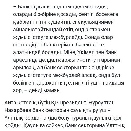
– Банктің капиталдарын дұрыстайды,
оларды бір-біріне қосады, сөйтіп, бәсекеге
қабілеттілігін күшейтіп, спекульяциямен
айналыспайтындай етіп, өндірістермен
жұмыс істеуге мәжбүрлейді. Сонда олар
шетелдің ірі банктерімен бәсекелесе
алатындай болады. Міне, Үкімет пен банк
арасында делдал қаржы институттарынан
арылсақ, ал банк секторын тек өндіріске
жұмыс істетуге мәжбүрлей алсақ, онда бұл
бөлінген қаражаттың ел игілігі үшін пайдасы
зор, – дейді маман.
Айта кетелік, бүгін ҚР Президенті Нұрсұлтан
Назарбаев банк секторын сауықтыру үшін
Ұлттық қордан ақша бөлу туралы қаулыға қол
қойды. Қаулыға сәйкес, банк секторына Ұлттық