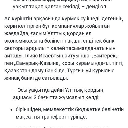
уақыт тақап қалған секілді, – дейді ол.
Ал күріштің арқасында күрмек су ішеді, дегеннің
керін келтірген бұл компаниялар жойылған
жағдайда, ғалым Ұлттық қордан ел
экономикасына бөлінетін ақша, енді тек банк
секторы арқылы тікелей тасымалданатынын
айтады. Ілияс Исаевтың айтуынша, „Бәйтерек„
пен „Самұрық-Қазына„ қоры құрамындағы, тіпті,
Қазақстан даму банкі де, Тұрғын үй құрылыс
жинақ банкі де сатылады.
– Осы уақытқа дейін Ұлттық қордың
ақшасы 3 бағытта жұмсалып келді:
біріншіден, мемлекеттік бюджетке бөлінетін
мақсатты трансферт түрінде;