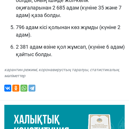
болды, оның ішінде жол-көлік
оқиғаларынан 2 685 адам (күніне 35 және 7
адам) қаза болды.
796 адам кісі қолынан көз жұмды (күніне 2
адам).
2 381 адам өзіне қол жұмсап, (күніне 6 адам)
қайтыс болды.
карантин режимі
,
коронавирустың таралуы
,
статистикалық
мәліметтер