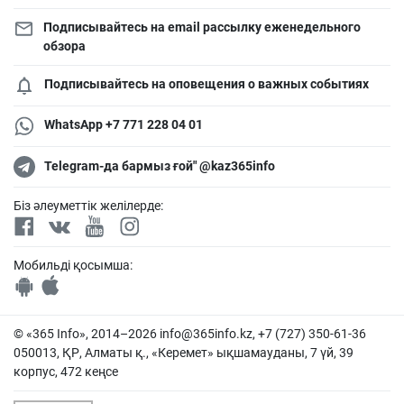
Подписывайтесь на email рассылку еженедельного
обзора
Подписывайтесь на оповещения о важных событиях
WhatsApp +7 771 228 04 01
Telegram-да бармыз ғой" @kaz365info
Біз әлеуметтік желілерде:
Мобильді қосымша:
© «365 Info», 2014–2026
info@365info.kz
, +7 (727) 350-61-36
050013, ҚР, Алматы қ., «Керемет» ықшамауданы, 7 үй, 39
корпус, 472 кеңсе