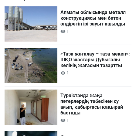
Алматы облысында металл
конструкциясы мен бетон
өндіретін ірі зауыт ашылды
1
«Таза жағалау – таза мекен»:
ШҚО жастары Дубыгалы
көлінің жағасын тазартты
1
Түркістанда жаңа
пәтерлердің төбесінен су
ағып, қабырғасы қақырай
бастады
1