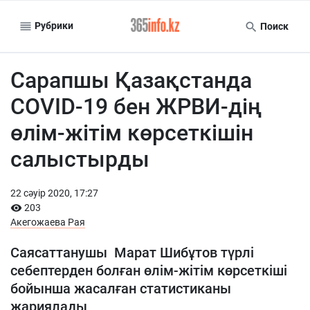
Рубрики
Поиск
Сарапшы Қазақстанда
COVID-19 бен ЖРВИ-дің
өлім-жітім көрсеткішін
салыстырды
22 сәуiр 2020, 17:27
203
Акегожаева Рая
Саясаттанушы Марат Шибұтов түрлі
себептерден болған өлім-жітім көрсеткіші
бойынша жасалған статистиканы
жариялады