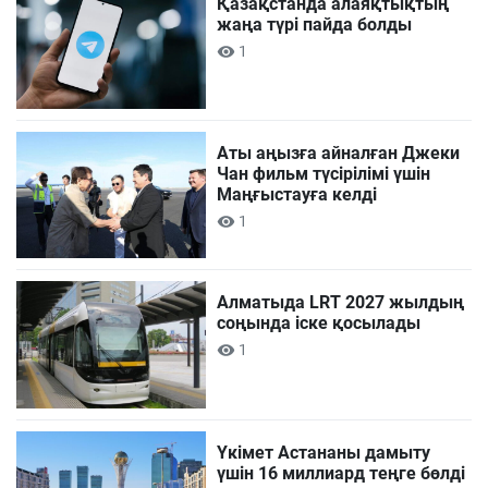
Қазақстанда алаяқтықтың
жаңа түрі пайда болды
1
Аты аңызға айналған Джеки
Чан фильм түсірілімі үшін
Маңғыстауға келді
1
Алматыда LRT 2027 жылдың
соңында іске қосылады
1
Үкімет Астананы дамыту
үшін 16 миллиард теңге бөлді