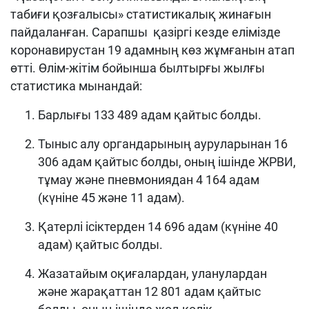
табиғи қозғалысы» статистикалық жинағын
пайдаланған. Сарапшы қазіргі кезде елімізде
коронавирустан 19 адамның көз жұмғанын атап
өтті. Өлім-жітім бойынша былтырғы жылғы
статистика мынандай:
Барлығы 133 489 адам қайтыс болды.
Тыныс алу органдарының ауруларынан 16
306 адам қайтыс болды, оның ішінде ЖРВИ,
тұмау және пневмониядан 4 164 адам
(күніне 45 және 11 адам).
Қатерлі ісіктерден 14 696 адам (күніне 40
адам) қайтыс болды.
Жазатайым оқиғалардан, уланулардан
және жарақаттан 12 801 адам қайтыс