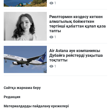
1
Риелтормен кездесу кеткен
алматылық бойжеткен
төртінші қабаттан құлап қаза
тапты
1
Air Astana әуе компаниясы
Дубайға рейстерді уақытша
тоқтатты
1
Сайтқа жарнама беру
Редакция
Материалдарды пайдалану ережелері