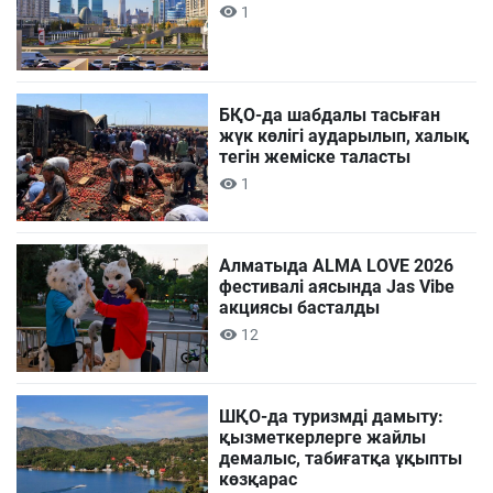
1
БҚО-да шабдалы тасыған
жүк көлігі аударылып, халық
тегін жеміске таласты
1
Алматыда ALMA LOVE 2026
фестивалі аясында Jas Vibe
акциясы басталды
12
ШҚО-да туризмді дамыту:
қызметкерлерге жайлы
демалыс, табиғатқа ұқыпты
көзқарас