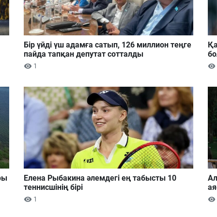
Бір үйді үш адамға сатып, 126 миллион теңге
Қа
пайда тапқан депутат сотталды
б
1
ры
Елена Рыбакина әлемдегі ең табысты 10
Ал
теннисшінің бірі
ая
1