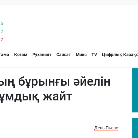
45
12
02
тама
Қоғам
Руханият
Саясат
Микс
TV
Цифрлық Қазақс
ың бұрынғы әйелін
а сұмдық жайт
Дель Пьеро