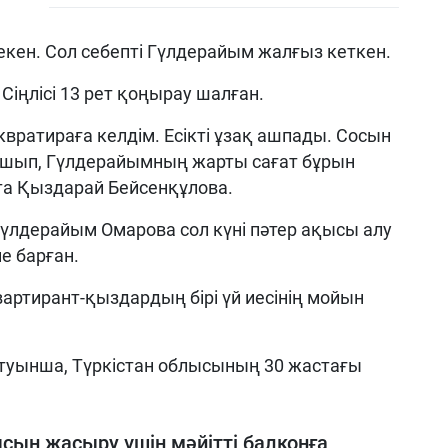
 екен. Сол себепті Гүлдерайым жалғыз кеткен.
Сіңлісі 13 рет қоңырау шалған.
квратираға келдім. Есікті ұзақ ашпады. Сосын
 ашып, Гүлдерайымның жарты сағат бұрын
тта Қыздарай Бейсенқұлова.
 Гүлдерайым Омарова сол күні пәтер ақысы алу
е барған.
вартирант-қыздардың бірі үй иесінің мойын
туынша, Түркістан облысының 30 жастағы
ысын жасыру үшін мәйітті балконға