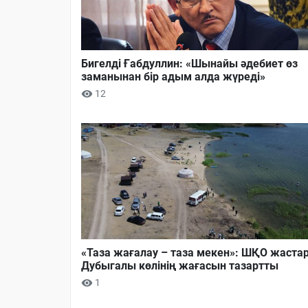
Бигелді Ғабдуллин: «Шынайы әдебиет өз
заманынан бір адым алда жүреді»
12
«Таза жағалау – таза мекен»: ШҚО жаста
Дубыгалы көлінің жағасын тазартты
1