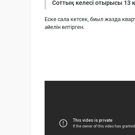
Соттың келесі отырысы 13 қ
Еске сала кетсек, биыл жазда кв
әйелін өлтірген.