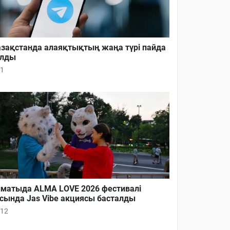
зақстанда алаяқтықтың жаңа түрі пайда
олды
1
матыда ALMA LOVE 2026 фестивалі
сында Jas Vibe акциясы басталды
12