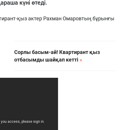
араша күні өтеді.
артирант-қыз актер Рахман Омаровтың бұрынғы
Сорлы басым-ай! Квартирант қыз
отбасымды шайқап кетті