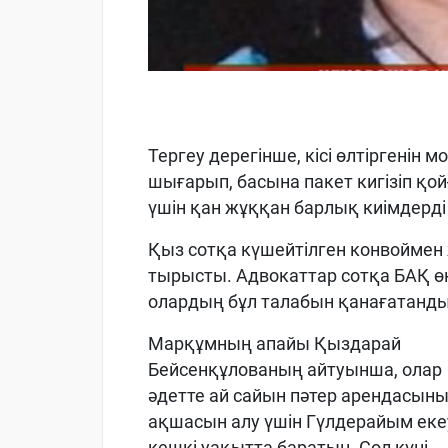
Тергеу дерегінше, кісі өлтіргенін 
шығарып, басына пакет кигізіп қо
үшін қан жұққан барлық киімдерді 
Қыз сотқа күшейтілген конвоймен же
тырысты. Адвокаттар сотқа БАҚ өк
олардың бұл талабын қанағатанд
Марқұмның апайы Қыздарай
Бейсенқұлованың айтуынша, олар
әдетте ай сайын пәтер арендасын
ақшасын алу үшін Гүлдерайым еке
кешкі уақытта баратын. Сол күні