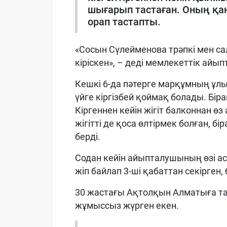
шығарып тастаған. Оның қа
орап тастапты.
«Сосын Сүлейменова трәпкі мен са
кіріскен», – деді мемлекеттік айы
Кешкі 6-да пәтерге марқұмның ұлы 
үйге кіргізбей қоймақ болады. Біра
Кіргеннен кейін жігіт балконнан өз
жігітті де қоса өлтірмек болған, б
берді.
Содан кейін айыпталушының өзі а
жіп байлап 3-ші қабаттан секірген
30 жастағы Ақтолқын Алматыға таб
жұмыссыз жүрген екен.