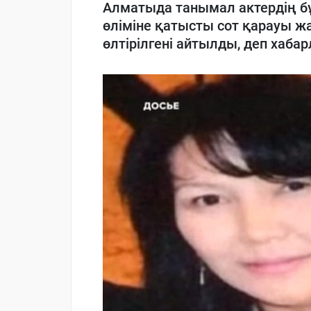
Алматыда танымал актердің б
өліміне қатысты сот қарауы ж
өлтірілгені айтылды, деп хаб