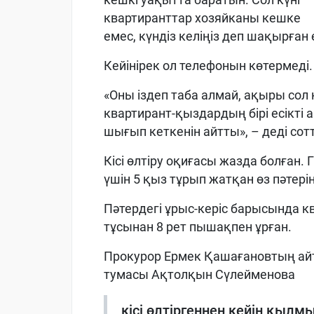
квартиранттар хозяйканы кешке
емес, күндіз келіңіз деп шақырған
Кейінірек ол телефонын көтермеді. 
«Оны іздеп таба алмай, ақыры сол 
квартирант-қыздардың бірі есікті
шығып кеткенін айтты», – деді со
Кісі өлтіру оқиғасы жазда болған.
үшін 5 қыз тұрып жатқан өз пәтерін
Пәтердегі ұрыс-керіс барысында к
тұсынан 8 рет пышақпен ұрған.
Прокурор Ермек Қашағановтың ай
тумасы Ақтолқын Сүлейменова
кісі өлтіргеннен кейін қылм