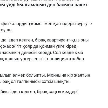
ны үйді былғамасын деп басына пакет
лфеткалардың көмегімен қан іздерін сүртуге
птаушы.
да іздеп келген, бірақ квартирант-қыз оны
қ жас жігіт қояр да қоймай үйге кіреді.
 анасының денесін көреді. Сол кезде қыз
ірақ қашып үлгерген жігіт полицияға хабар
сылып өлмек болыпты. Мойнына кір жаятын
, бірақ ол талпынысы сәтсіз шықты.
ыс іздеп келген, бірақ соңғы кездері