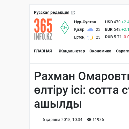
Русская редакция
Нұр-Сұлтан
USD
470
+2.
EUR
542
+2.
Қазір
23
RUB
5.71
-0.
Ертең
23
ГЛАВНАЯ
Жаңалықтар
Экономика
Сарап
Рахман Омаровт
өлтіру ісі: сотт
ашылды
6 қараша 2018, 10:34
11936