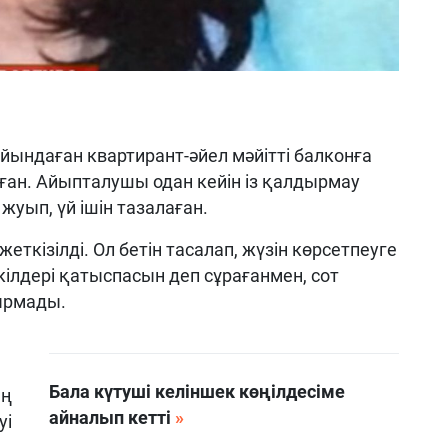
мойындаған квартирант-әйел мәйітті балконға
йған. Айыпталушы одан кейін із қалдырмау
жуып, үй ішін тазалаған.
ткізілді. Ол бетін тасалап, жүзін көрсетпеуге
ілдері қатыспасын деп сұрағанмен, сот
ырмады.
Бала күтуші келіншек көңілдесіме
ың
айналып кетті
уі