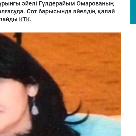
ұрынғы әйелі Гүлдерайым Омарованың
алғасуда. Сот барысында әйелдің қалай
арлайды
.
КТК