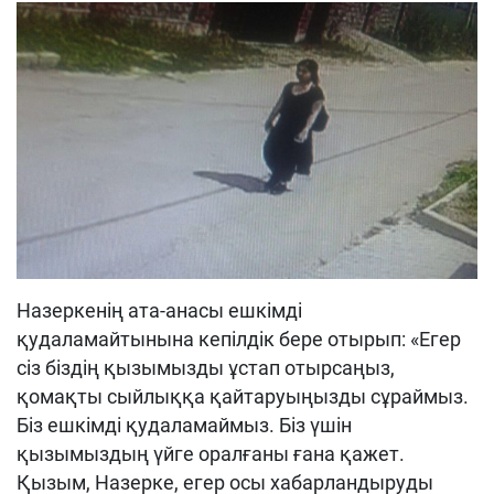
Назеркенің ата-анасы ешкімді
қудаламайтынына кепілдік бере отырып: «Егер
сіз біздің қызымызды ұстап отырсаңыз,
қомақты сыйлыққа қайтаруыңызды сұраймыз.
Біз ешкімді қудаламаймыз. Біз үшін
қызымыздың үйге оралғаны ғана қажет.
Қызым, Назерке, егер осы хабарландыруды