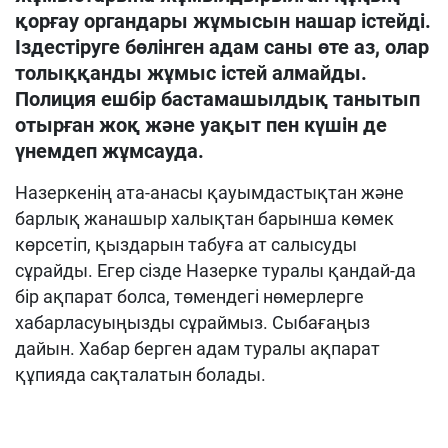
қорғау органдары жұмысын нашар істейді.
Іздестіруге бөлінген адам саны өте аз, олар
толыққанды жұмыс істей алмайды.
Полиция ешбір бастамашылдық танытып
отырған жоқ және уақыт пен күшін де
үнемдеп жұмсауда.
Назеркенің ата-анасы қауымдастықтан және
барлық жанашыр халықтан барынша көмек
көрсетіп, қыздарын табуға ат салысуды
сұрайды. Егер сізде Назерке туралы қандай-да
бір ақпарат болса, төмендегі нөмерлерге
хабарласуыңызды сұраймыз. Сыбағаңыз
дайын. Хабар берген адам туралы ақпарат
құпияда сақталатын болады.