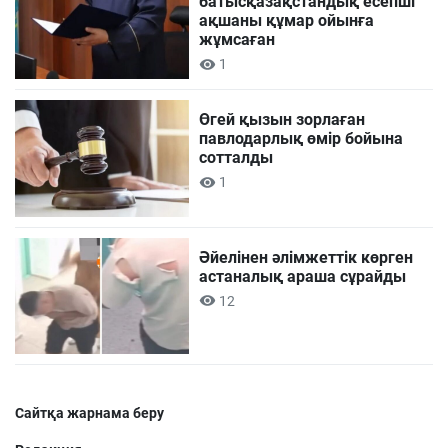
батысқазақстандық есепші
ақшаны құмар ойынға
жұмсаған
1
Өгей қызын зорлаған
павлодарлық өмір бойына
сотталды
1
Әйелінен әлімжеттік көрген
астаналық араша сұрайды
12
Сайтқа жарнама беру