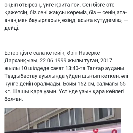
оқып отырсаң, үйге қайта ғой. Сен бізге өте
қажетсің, біз сені жақсы көреміз, біз — сенің ата-
анаң мен бауырларың өзіңді асыға күтудеміз», —
дейді.
Естеріңізге сала кетейік, Әріп Назерке
Дарханқызы, 22.06.1999 жылы туған, 2017
жылы 10 шілдеде сағат 13:40-та Талғар ауданы
Тұздыбастау ауылында үйден шығып кеткен, әлі
күнге дейін оралмады. Бойы 162 см, салмағы 55
кг. Шашы қара ұзын. Үстінде ұзын қара көйлегі
болған.