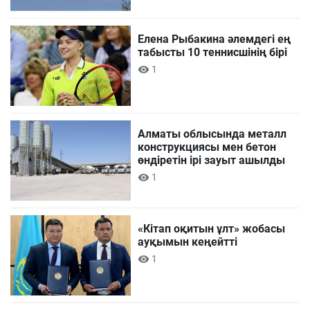
Елена Рыбакина әлемдегі ең
табысты 10 теннисшінің бірі
1
Алматы облысында металл
конструкциясы мен бетон
өндіретін ірі зауыт ашылды
1
«Кітап оқитын ұлт» жобасы
ауқымын кеңейтті
1