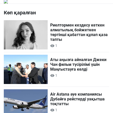
Көп қаралған
Риелтормен кездесу кеткен
алматылық бойжеткен
төртінші қабаттан құлап қаза
тапты
1
Аты аңызға айналған Джеки
Чан фильм түсірілімі үшін
Маңғыстауға келді
1
Air Astana әуе компаниясы
Дубайға рейстерді уақытша
тоқтатты
1