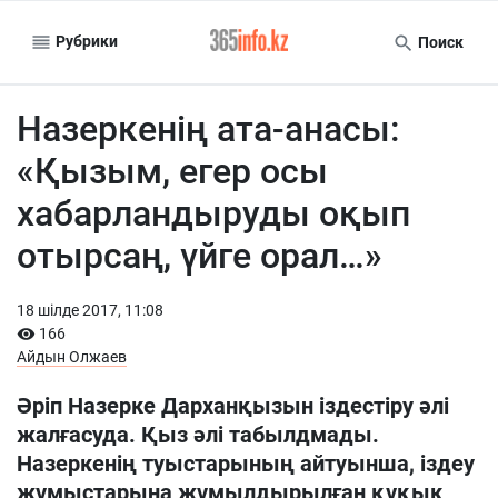
Рубрики
Поиск
Назеркенің ата-анасы:
«Қызым, егер осы
хабарландыруды оқып
отырсаң, үйге орал…»
18 шiлде 2017, 11:08
166
Айдын Олжаев
Әріп Назерке Дарханқызын іздестіру әлі
жалғасуда. Қыз әлі табылдмады.
Назеркенің туыстарының айтуынша, іздеу
жұмыстарына жұмылдырылған құқық