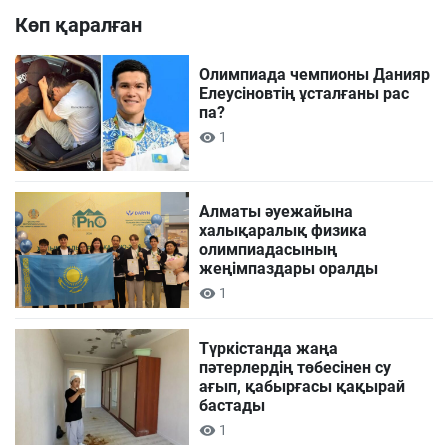
Көп қаралған
Олимпиада чемпионы Данияр
Елеусіновтің ұсталғаны рас
па?
1
Алматы әуежайына
халықаралық физика
олимпиадасының
жеңімпаздары оралды
1
Түркістанда жаңа
пәтерлердің төбесінен су
ағып, қабырғасы қақырай
бастады
1