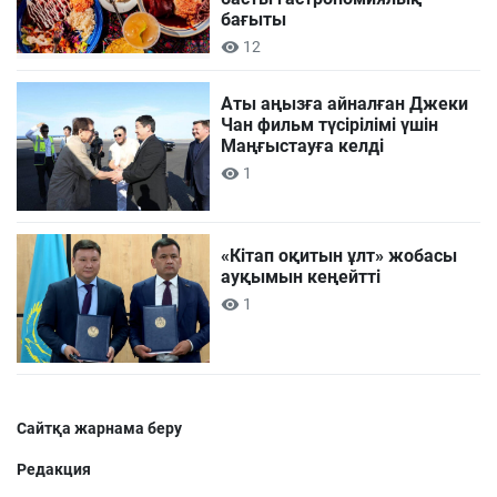
бағыты
12
Аты аңызға айналған Джеки
Чан фильм түсірілімі үшін
Маңғыстауға келді
1
«Кітап оқитын ұлт» жобасы
ауқымын кеңейтті
1
Сайтқа жарнама беру
Редакция