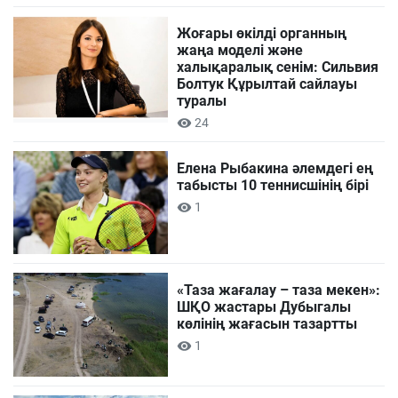
Жоғары өкілді органның
жаңа моделі және
халықаралық сенім: Сильвия
Болтук Құрылтай сайлауы
туралы
24
Елена Рыбакина әлемдегі ең
табысты 10 теннисшінің бірі
1
«Таза жағалау – таза мекен»:
ШҚО жастары Дубыгалы
көлінің жағасын тазартты
1