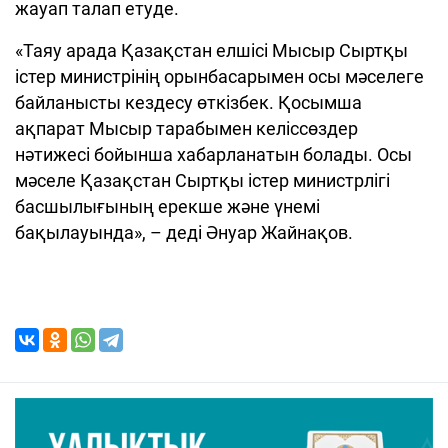
жауап талап етуде.
«Таяу арада Қазақстан елшісі Мысыр Сыртқы
істер министрінің орынбасарымен осы мәселеге
байланысты кездесу өткізбек. Қосымша
ақпарат Мысыр тарабымен келіссөздер
нәтижесі бойынша хабарланатын болады. Осы
мәселе Қазақстан Сыртқы істер министрлігі
басшылығының ерекше және үнемі
бақылауында», – деді Әнуар Жайнақов.