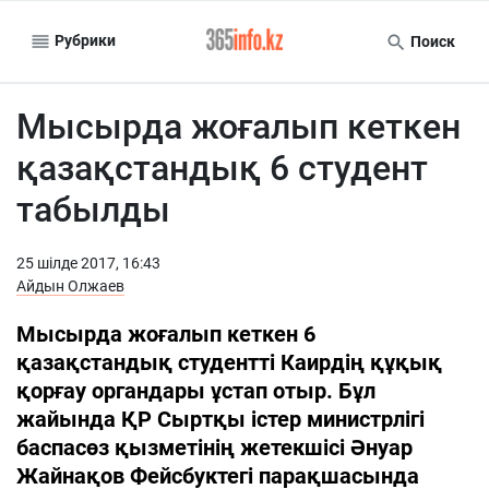
Рубрики
Поиск
Мысырда жоғалып кеткен
қазақстандық 6 студент
табылды
25 шiлде 2017, 16:43
Айдын Олжаев
Мысырда жоғалып кеткен 6
қазақстандық студентті Каирдің құқық
қорғау органдары ұстап отыр. Бұл
жайында ҚР Сыртқы істер министрлігі
баспасөз қызметінің жетекшісі Әнуар
Жайнақов Фейсбуктегі парақшасында