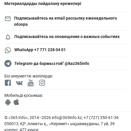
Материалдарды пайдалану ережелері
Подписывайтесь на email рассылку еженедельного
обзора
Подписывайтесь на оповещения о важных событиях
WhatsApp +7 771 228 04 01
Telegram-да бармыз ғой" @kaz365info
Біз әлеуметтік желілерде:
Мобильді қосымша:
© «365 Info», 2014–2026
info@365info.kz
, +7 (727) 350-61-36
050013, ҚР, Алматы қ., «Керемет» ықшамауданы, 7 үй, 39
корпус, 472 кеңсе