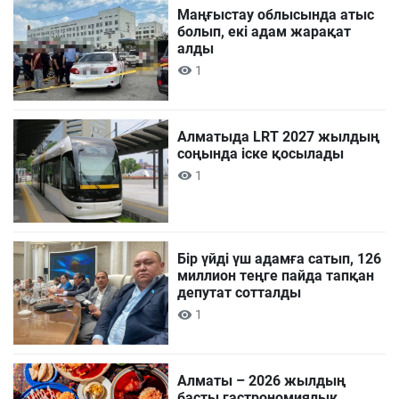
Маңғыстау облысында атыс
болып, екі адам жарақат
алды
1
Алматыда LRT 2027 жылдың
соңында іске қосылады
1
Бір үйді үш адамға сатып, 126
миллион теңге пайда тапқан
депутат сотталды
1
Алматы – 2026 жылдың
басты гастрономиялық