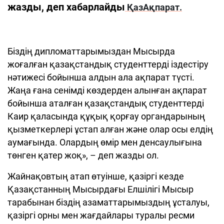
жазды, деп хабарлайды
ҚазАқпарат.
Біздің дипломаттарымыздан Мысырда
жоғалған қазақстандық студенттерді іздестіру
нәтижесі бойынша алдын ала ақпарат түсті.
Жаңа ғана сенімді көздерден алынған ақпарат
бойынша аталған қазақстандық студенттерді
Каир қаласында құқық қорғау органдарының
қызметкерлері ұстап алған және олар осы елдің
аумағында. Олардың өмір мен денсаулығына
төнген қатер жоқ», – деп жазды ол.
Жайнақовтың атап өтуінше, қазіргі кезде
Қазақстанның Мысырдағы Елшілігі Мысыр
тарабынан біздің азаматтарымыздың ұсталуы,
қазіргі орны мен жағдайлары туралы ресми