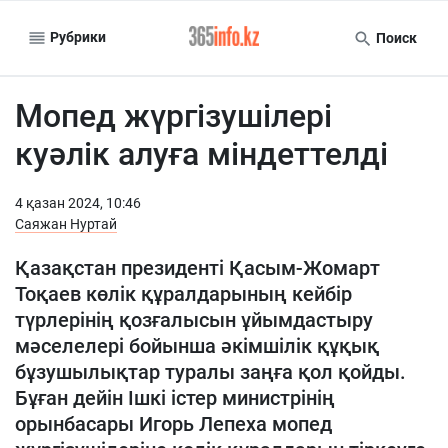
Рубрики
Поиск
Мопед жүргізушілері
куәлік алуға міндеттелді
4 қазан 2024, 10:46
Саяжан Нуртай
Қазақстан президенті Қасым-Жомарт
Тоқаев көлік құралдарының кейбір
түрлерінің қозғалысын ұйымдастыру
мәселелері бойынша әкімшілік құқық
бұзушылықтар туралы заңға қол қойды.
Бұған дейін Ішкі істер министрінің
орынбасары Игорь Лепеха мопед