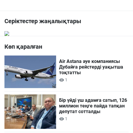
Серіктестер жаңалықтары
Көп қаралған
Air Astana әуе компаниясы
Дубайға рейстерді уақытша
тоқтатты
1
Бір үйді үш адамға сатып, 126
миллион теңге пайда тапқан
депутат сотталды
1