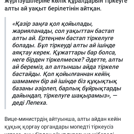
жүргізушілеріне көлік құралдарын тіркеуге
алты ай уақыт берілетінін айтқан.
«Қазір заңға қол қойылады,
жарияланады, сол уақыттан бастап
алты ай. Ертеңнен бастап тіркелуге
болады. Бұл тіркеуді алты ай ішінде
аяқтау керек. Құжаттары бар болса,
неге бірден тіркелмеске? Әдетте, алты
ай береміз, ал алтыншы айда тіркеле
бастайды. Қол қойылғаннан кейін,
шамамен бір ай ішінде біз құқықтық
базаны әзірлеп, барлық бұйрықтарды
дайындап, тіркелуге шақырамыз», —
деді Лепеха.
Вице-министрдің айтуынша, алты айдан кейін
құқық қорғау органдары мопедті тіркеусіз