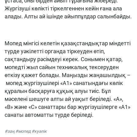
ұстаса, оны бірден айып тұрағына жібереді.
Жүргізуші көлікті тіркелгеннен кейін ғана ала
алады. Алты ай ішінде айыппұлдар салынбайды.
Мопед мінгісі келетін қазақстандықтар міндетті
түрде уәкілетті органда тіркеуден өтіп,
сақтандыру рәсімдеуі керек. Сонымен қатар,
мопедті жыл сайын техникалық тексеруден
өткізу қажет болады. Маңызды жаңашылдық –
мопед жүргізушілері «А1» санатындағы көлік
құралын басқаруға құқық алуы тиіс. Бұл
мәселені шешуге алты ай уақыт беріледі. «А»,
«В» және «С» санаттары бар жүргізушілерге «А1»
санаты автоматты түрде беріледі.
#заң #мопед #куәлік