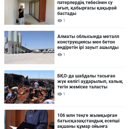
пәтерлердің төбесінен су
ағып, қабырғасы қақырай
бастады
1
Алматы облысында металл
конструкциясы мен бетон
өндіретін ірі зауыт ашылды
1
БҚО-да шабдалы тасыған
жүк көлігі аударылып, халық
тегін жеміске таласты
1
106 млн теңге жымқырған
батысқазақстандық есепші
ақшаны құмар ойынға