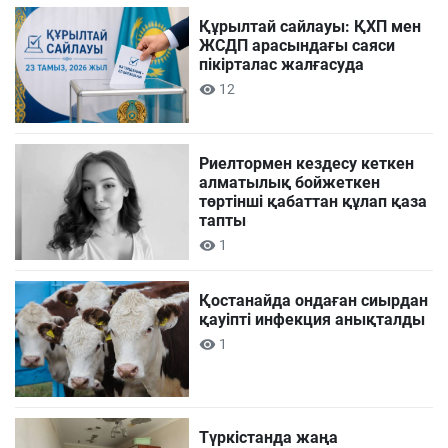
Құрылтай сайлауы: ҚХП мен
ЖСДП арасындағы саяси
пікірталас жалғасуда
12
Риелтормен кездесу кеткен
алматылық бойжеткен
төртінші қабаттан құлап қаза
тапты
1
Қостанайда ондаған сиырдан
қауіпті инфекция анықталды
1
Түркістанда жаңа