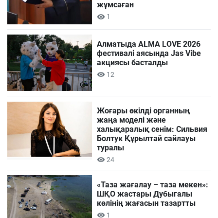
жұмсаған
1
Алматыда ALMA LOVE 2026
фестивалі аясында Jas Vibe
акциясы басталды
12
Жоғары өкілді органның
жаңа моделі және
халықаралық сенім: Сильвия
Болтук Құрылтай сайлауы
туралы
24
«Таза жағалау – таза мекен»:
ШҚО жастары Дубыгалы
көлінің жағасын тазартты
1