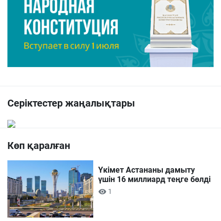
Серіктестер жаңалықтары
Көп қаралған
Үкімет Астананы дамыту
үшін 16 миллиард теңге бөлді
1