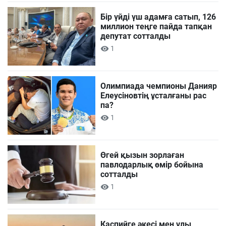
Бір үйді үш адамға сатып, 126
миллион теңге пайда тапқан
депутат сотталды
1
Олимпиада чемпионы Данияр
Елеусіновтің ұсталғаны рас
па?
1
Өгей қызын зорлаған
павлодарлық өмір бойына
сотталды
1
Каспийге әкесі мен ұлы