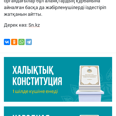
органдағылар бұл алаяқтардың құрбанына
айналған басқа да жәбірленушілерді іздестіріп
жатқанын айтты.
Дерек көз:
Sn.kz