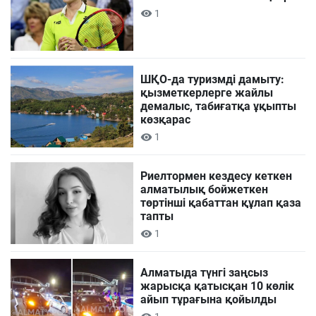
1
ШҚО-да туризмді дамыту:
қызметкерлерге жайлы
демалыс, табиғатқа ұқыпты
көзқарас
1
Риелтормен кездесу кеткен
алматылық бойжеткен
төртінші қабаттан құлап қаза
тапты
1
Алматыда түнгі заңсыз
жарысқа қатысқан 10 көлік
айып тұрағына қойылды