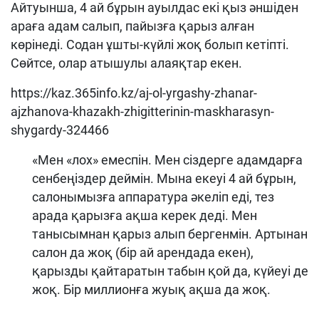
Айтуынша, 4 ай бұрын ауылдас екі қыз әншіден
араға адам салып, пайызға қарыз алған
көрінеді. Содан ұшты-күйлі жоқ болып кетіпті.
Сөйтсе, олар атышулы алаяқтар екен.
https://kaz.365info.kz/aj-ol-yrgashy-zhanar-
ajzhanova-khazakh-zhigitterinin-maskharasyn-
shygardy-324466
«Мен «лоx» емеспін. Мен сіздерге адамдарға
сенбеңіздер деймін. Мына екеуі 4 ай бұрын,
салонымызға аппаратура әкеліп еді, тез
арада қарызға ақша керек деді. Мен
танысымнан қарыз алып бергенмін. Артынан
салон да жоқ (бір ай арендада екен),
қарызды қайтаратын табын қой да, күйеуі де
жоқ. Бір миллионға жуық ақша да жоқ.