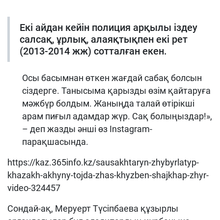
Екі айдан кейін полиция арқылы іздеу
салсақ, ұрлық, алаяқтықпен екі рет
(2013-2014 жж) сотталған екен.
Осы басымнан өткен жағдай сабақ болсын
сіздерге. Танысыма қарызды өзім қайтаруға
мәжбүр болдым. Жаныңда талай өтірікші
арам пиғыл адамдар жүр. Сақ болыңыздар!»,
– деп жазды әнші өз Instagram-
парақшасында.
https://kaz.365info.kz/sausakhtaryn-zhybyrlatyp-
khazakh-akhyny-tojda-zhas-khyzben-shajkhap-zhyr-
video-324457
Сондай-ақ, Меруерт Түсіпбаева құзырлы