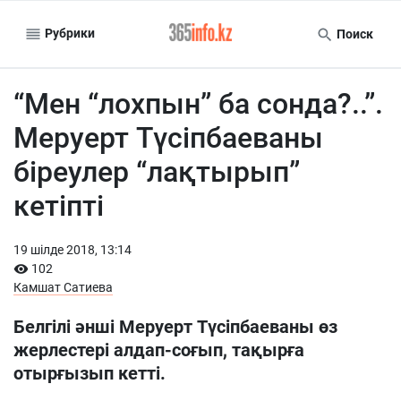
Рубрики
Поиск
“Мен “лохпын” ба сонда?..”.
Меруерт Түсіпбаеваны
біреулер “лақтырып”
кетіпті
19 шiлде 2018, 13:14
102
Камшат Сатиева
Белгілі әнші Меруерт Түсіпбаеваны өз
жерлестері алдап-соғып, тақырға
отырғызып кетті.