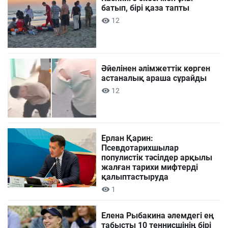
батып, бірі қаза тапты
12
Әйелінен әлімжеттік көрген
астаналық араша сұрайды
12
Ерлан Қарин:
Псевдотарихшылар
популистік тәсілдер арқылы
жалған тарихи мифтерді
қалыптастыруда
1
Елена Рыбакина әлемдегі ең
табысты 10 теннисшінің бірі