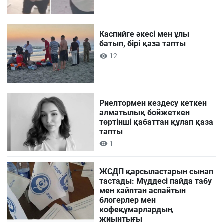
Каспийге әкесі мен ұлы
батып, бірі қаза тапты
12
Риелтормен кездесу кеткен
алматылық бойжеткен
төртінші қабаттан құлап қаза
тапты
1
ЖСДП қарсыластарын сынап
тастады: Мүддесі пайда табу
мен хайптан аспайтын
блогерлер мен
кофеқұмарлардың
жиынтығы