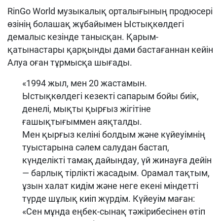
RinGo World музыкалық орталығының продюсері
өзінің болашақ жұбайымен Ыстықкөлдегі
демалыс кезінде танысқан. Қарым-
қатынастары қарқынды дами бастағаннан кейін
Алуа оған тұрмысқа шығады.
«1994 жыл, мен 20 жастамын.
Ыстықкөлдегі кезекті сапарым бойы биік,
денелі, мықты қырғыз жігітіне
ғашықтығыммен аяқталды.
Мен қырғыз келіні болдым және күйеуімнің
туыстарына сәлем салудан бастап,
күнделікті тамақ дайындау, үй жинауға дейін
— барлық тірлікті жасадым. Орамал тақтым,
ұзын халат кидім және неге екені міндетті
түрде шұлық киіп жүрдім. Күйеуім маған:
«Сен мұнда еңбек-сынақ тәжірибесінен өтіп