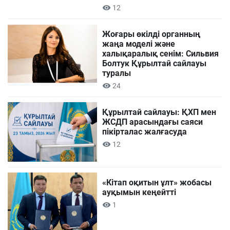
12
Жоғары өкілді органның
жаңа моделі және
халықаралық сенім: Сильвия
Болтук Құрылтай сайлауы
туралы
24
Құрылтай сайлауы: ҚХП мен
ЖСДП арасындағы саяси
пікірталас жалғасуда
12
«Кітап оқитын ұлт» жобасы
ауқымын кеңейтті
1