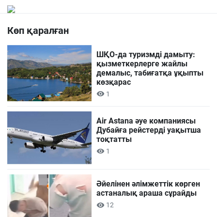
Көп қаралған
ШҚО-да туризмді дамыту:
қызметкерлерге жайлы
демалыс, табиғатқа ұқыпты
көзқарас
1
Air Astana әуе компаниясы
Дубайға рейстерді уақытша
тоқтатты
1
Әйелінен әлімжеттік көрген
астаналық араша сұрайды
12