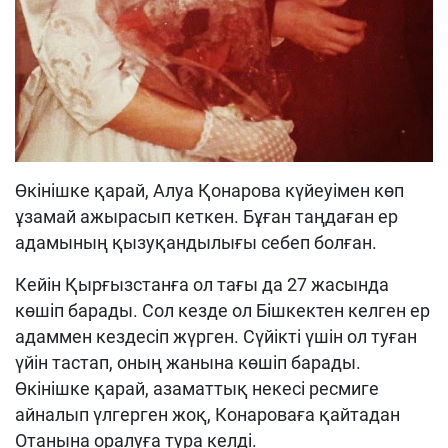
Өкінішке қарай, Алуа Қонарова күйеуімен көп
ұзамай ажырасып кеткен. Бұған таңдаған ер
адамының қызуқандылығы себеп болған.
Кейін Қырғызстанға ол тағы да 27 жасында
көшіп барады. Сол кезде ол Бішкектен келген ер
адаммен кездесіп жүрген. Сүйікті үшін ол туған
үйін тастап, оның жанына көшіп барады.
Өкінішке қарай, азаматтық некесі ресмиге
айналып үлгерген жоқ, Конароваға қайтадан
Отанына оралуға тура келді.