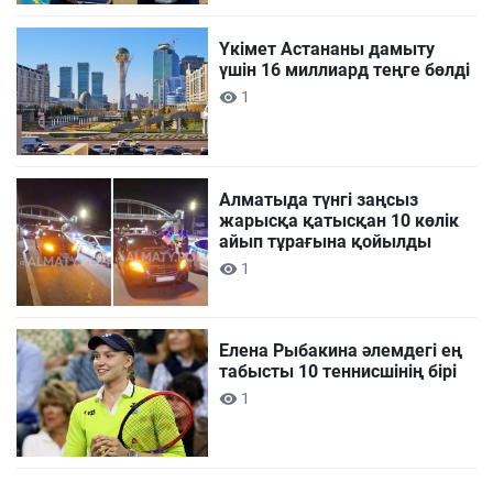
Үкімет Астананы дамыту
үшін 16 миллиард теңге бөлді
1
Алматыда түнгі заңсыз
жарысқа қатысқан 10 көлік
айып тұрағына қойылды
1
Елена Рыбакина әлемдегі ең
табысты 10 теннисшінің бірі
1