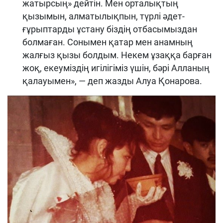
жатырсың» дейтін. Мен орталықтың
қызымын, алматылықпын, түрлі әдет-
ғұрыптарды ұстану біздің отбасымыздан
болмаған. Сонымен қатар мен анамның
жалғыз қызы болдым. Некем ұзаққа барған
жоқ, екеуміздің игілігіміз үшін, бәрі Алланың
қалауымен», — деп жазды Алуа Қонарова.