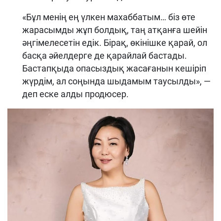
«Бұл менің ең үлкен махаббатым… біз өте
жарасымды жұп болдық, таң атқанға шейін
әңгімелесетін едік. Бірақ, өкінішке қарай, ол
басқа әйелдерге де қарайлай бастады.
Бастапқыда опасыздық жасағанын кешіріп
жүрдім, ал соңында шыдамым таусылды», —
деп еске алды продюсер.