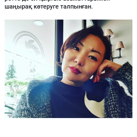
шаңырақ көтеруге талпынған.