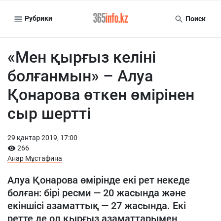
Рубрики
Поиск
«Мен қырғыз келіні
болғанмын» – Алуа
Қонарова өткен өмірінен
сыр шертті
29 қантар 2019, 17:00
266
Анар Мұстафина
Алуа Қонарова өмірінде екі рет некеде
болған: бірі ресми — 20 жасында және
екіншісі азаматтық — 27 жасында. Екі
ретте де ол қырғыз азаматтарымен