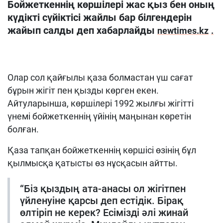
Бойжеткеннің көршілері жас қыз бен оның
күдікті сүйіктісі жайлы бар білгендерін
жайып салды деп хабарлайды
newtimes.kz
.
Олар сол қайғылы қаза болмастан үш сағат
бұрын жігіт пен қызды көрген екен.
Айтуларынша, көршілері 1992 жылғы жігітті
үнемі бойжеткеннің үйінің маңынан көретін
болған.
Қаза тапқан бойжеткеннің көршісі өзінің бұл
қылмысқа қатысты өз нұсқасын айтты.
“Біз қыздың ата-анасы ол жігітпен
үйленуіне қарсы деп естідік. Бірақ
өлтіріп не керек? Есімізді әлі жинай