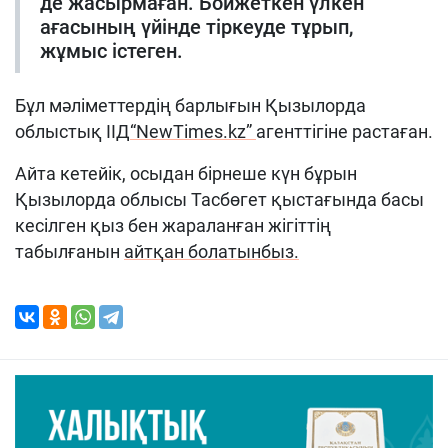
де жасырмаған. Бойжеткен үлкен
ағасының үйінде тіркеуде тұрып,
жұмыс істеген.
Бұл мәліметтердің барлығын Қызылорда
облыстық ІІД
“NewTimes.kz”
агенттігіне растаған.
Айта кетейік, осыдан бірнеше күн бұрын
Қызылорда облысы Тасбөгет қыстағында басы
кесілген қыз бен жараланған жігіттің
табылғанын
айтқан болатынбыз.