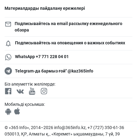
Материалдарды пайдалану ережелері
Подписывайтесь на email рассылку еженедельного
обзора
Подписывайтесь на оповещения о важных событиях
WhatsApp +7 771 228 04 01
Telegram-да бармыз ғой" @kaz365info
Біз әлеуметтік желілерде:
Мобильді қосымша:
© «365 Info», 2014–2026
info@365info.kz
, +7 (727) 350-61-36
050013, ҚР, Алматы қ., «Керемет» ықшамауданы, 7 үй, 39