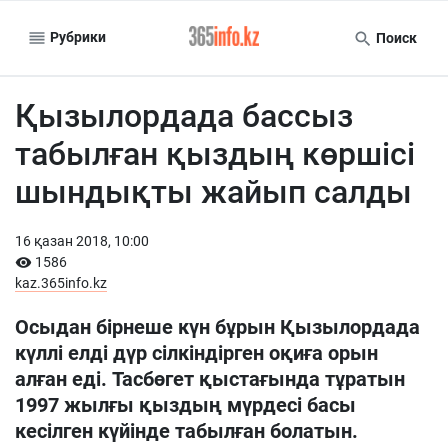
Рубрики
Поиск
Қызылордада бассыз
табылған қыздың көршісі
шындықты жайып салды
16 қазан 2018, 10:00
1586
kaz.365info.kz
Осыдан бірнеше күн бұрын Қызылордада
күллі елді дүр сілкіндірген оқиға орын
алған еді. Тасбөгет қыстағында тұратын
1997 жылғы қыздың мүрдесі басы
кесілген күйінде табылған болатын.