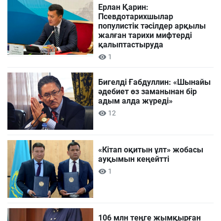
Ерлан Қарин:
Псевдотарихшылар
популистік тәсілдер арқылы
жалған тарихи мифтерді
қалыптастыруда
1
Бигелді Ғабдуллин: «Шынайы
әдебиет өз заманынан бір
адым алда жүреді»
12
«Кітап оқитын ұлт» жобасы
ауқымын кеңейтті
1
106 млн теңге жымқырған