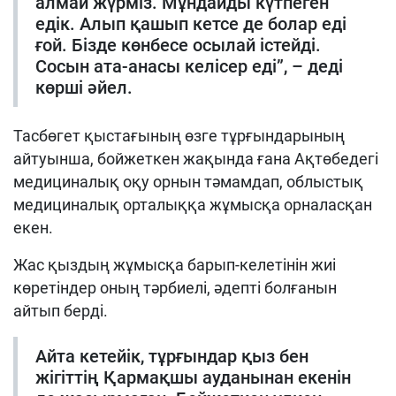
алмай жүрміз. Мұндайды күтпеген
едік. Алып қашып кетсе де болар еді
ғой. Бізде көнбесе осылай істейді.
Сосын ата-анасы келісер еді”, – деді
көрші әйел.
Тасбөгет қыстағының өзге тұрғындарының
айтуынша, бойжеткен жақында ғана Ақтөбедегі
медициналық оқу орнын тәмамдап, облыстық
медициналық орталыққа жұмысқа орналасқан
екен.
Жас қыздың жұмысқа барып-келетінін жиі
көретіндер оның тәрбиелі, әдепті болғанын
айтып берді.
Айта кетейік, тұрғындар қыз бен
жігіттің Қармақшы ауданынан екенін