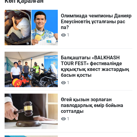
Көп қаралған
Олимпиада чемпионы Данияр
Елеусіновтің ұсталғаны рас
па?
1
Балқаштағы «BALKHASH
TOUR FEST» фестивалінде
құқықтық квест жастардың
басын қосты
1
Өгей қызын зорлаған
павлодарлық өмір бойына
сотталды
1