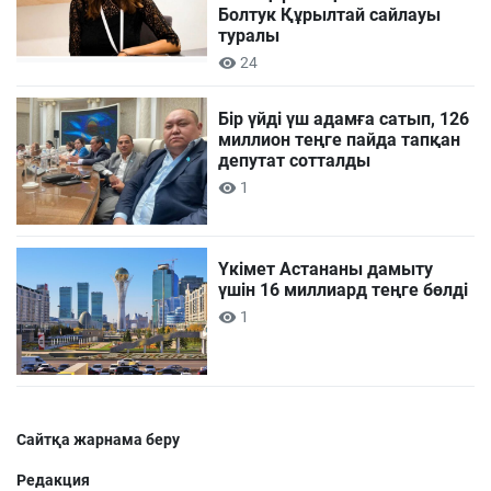
Болтук Құрылтай сайлауы
туралы
24
Бір үйді үш адамға сатып, 126
миллион теңге пайда тапқан
депутат сотталды
1
Үкімет Астананы дамыту
үшін 16 миллиард теңге бөлді
1
Сайтқа жарнама беру
Редакция