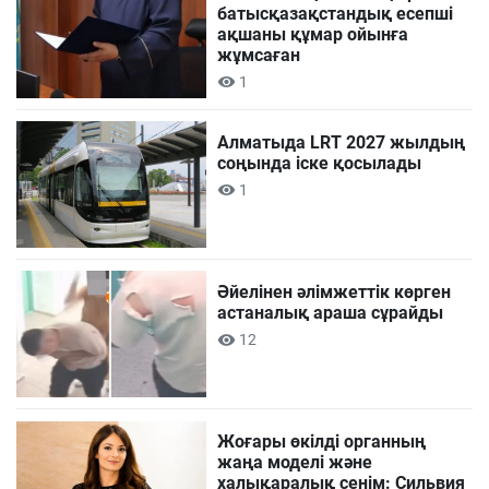
батысқазақстандық есепші
ақшаны құмар ойынға
жұмсаған
1
Алматыда LRT 2027 жылдың
соңында іске қосылады
1
Әйелінен әлімжеттік көрген
астаналық араша сұрайды
12
Жоғары өкілді органның
жаңа моделі және
халықаралық сенім: Сильвия