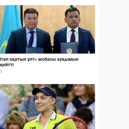
ітап оқитын ұлт» жобасы ауқымын
ңейтті
1