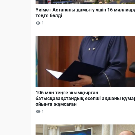
Үкімет Астананы дамыту үшін 16 миллиар
теңге бөлді
1
106 млн теңге жымқырған
батысқазақстандық есепші ақшаны құма
ойынға жұмсаған
1