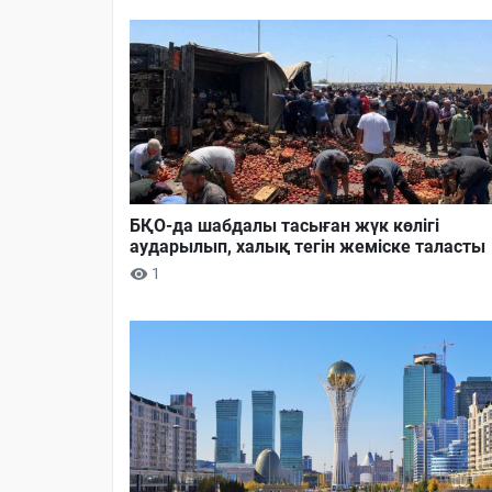
БҚО-да шабдалы тасыған жүк көлігі
аударылып, халық тегін жеміске таласты
1