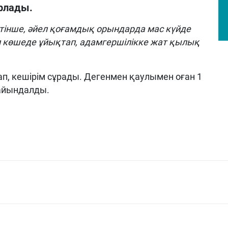
рлады.
інше, әйел қоғамдық орындарда мас күйде
 Ол көшеде ұйықтап, адамгершілікке жат қылық
ап, кешірім сұрады. Дегенмен қаулымен оған 1
ғайындалды.