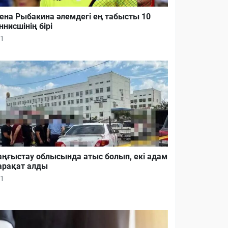
ена Рыбакина әлемдегі ең табысты 10
ннисшінің бірі
1
ңғыстау облысында атыс болып, екі адам
рақат алды
1