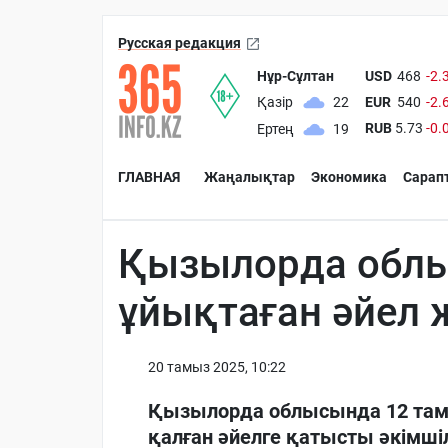
Русская редакция
Нұр-Сұлтан
USD
468
-2.
EUR
540
-2.
Қазір
22
RUB
5.73
-0.
Ертең
19
ГЛАВНАЯ
Жаңалықтар
Экономика
Сарап
Қызылорда обл
ұйықтаған әйел
20 тамыз 2025, 10:22
Қызылорда облысында 12 тамы
қалған әйелге қатысты әкімші