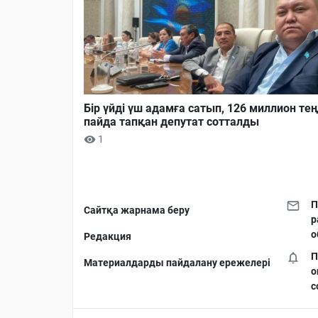
Бір үйді үш адамға сатып, 126 миллион тең
пайда тапқан депутат сотталды
1
П
Сайтқа жарнама беру
р
о
Редакция
П
Материалдарды пайдалану ережелері
о
с