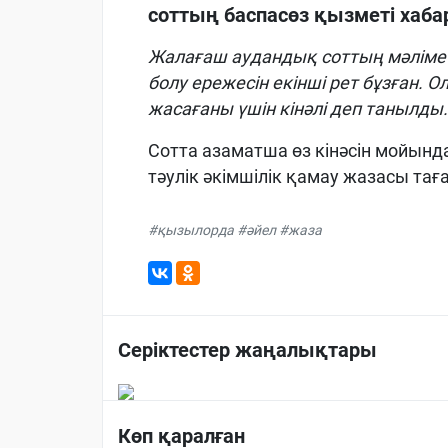
соттың баспасөз қызметі хаба
Жалағаш аудандық соттың мәлімет
болу ережесін екінші рет бұзған.
жасағаны үшін кінәлі деп танылды.
Сотта азаматша өз кінәсін мойынд
тәулік әкімшілік қамау жазасы та
#қызылорда #әйел #жаза
Серіктестер жаңалықтары
Көп қаралған