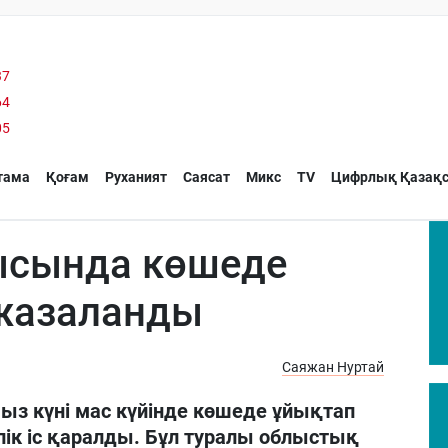
37
64
05
тама
Қоғам
Руханият
Саясат
Микс
TV
Цифрлық Қазақс
ысында көшеде
 жазаланды
Саяжан Нуртай
з күні мас күйінде көшеде ұйықтап
лік іс қаралды. Бұл туралы облыстық