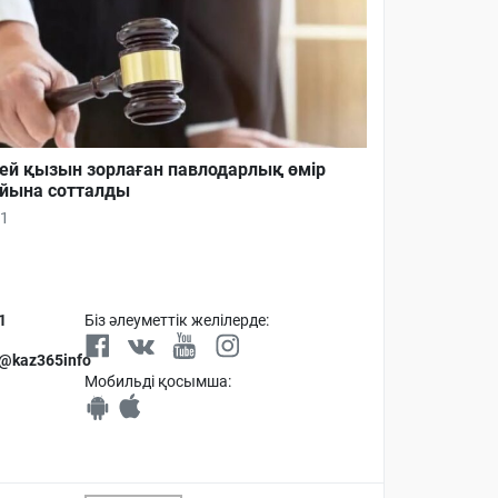
ей қызын зорлаған павлодарлық өмір
йына сотталды
1
1
Біз әлеуметтік желілерде:
 @kaz365info
Мобильді қосымша: