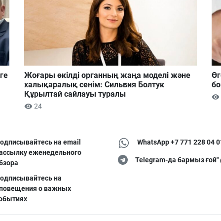
ге
Жоғары өкілді органның жаңа моделі және
Өг
халықаралық сенім: Сильвия Болтук
бо
Құрылтай сайлауы туралы
24
одписывайтесь на email
WhatsApp +7 771 228 04 0
ассылку еженедельного
Telegram-да бармыз ғой"
бзора
одписывайтесь на
повещения о важных
обытиях