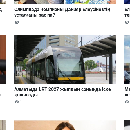
д
Олимпиада чемпионы Данияр Елеусіновтің
Ел
ұсталғаны рас па?
те
1
Алматыда LRT 2027 жылдың соңында іске
Ма
р
қосылады
жа
1