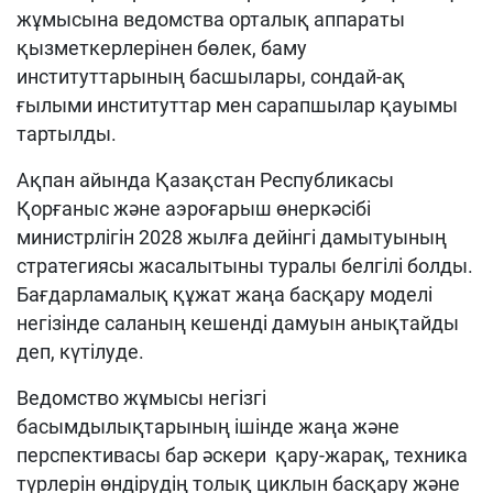
жұмысына ведомства орталық аппараты
қызметкерлерінен бөлек, баму
институттарының басшылары, сондай-ақ
ғылыми институттар мен сарапшылар қауымы
тартылды.
Ақпан айында Қазақстан Республикасы
Қорғаныс және аэроғарыш өнеркәсібі
министрлігін 2028 жылға дейінгі дамытуының
стратегиясы жасалытыны туралы белгілі болды.
Бағдарламалық құжат жаңа басқару моделі
негізінде саланың кешенді дамуын анықтайды
деп, күтілуде.
Ведомство жұмысы негізгі
басымдылықтарының ішінде жаңа және
перспективасы бар әскери қару-жарақ, техника
түрлерін өндірудің толық циклын басқару және