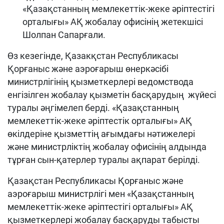
«Қазақстанның мемлекеттік-жеке әріптестігі
орталығы» АҚ жобалау офисінің жетекшісі
Шолпан Сапарғали.
Өз кезегінде, Қазакқстан Республикасы
Қорғаныс және аэроғарыш өнеркәсібі
министрлігінің қызметкерлері ведомствода
енгізілген жобалау қызметін басқарудың жүйесі
туралы әңгімелеп берді. «Қазақстанның
мемлекеттік-жеке әріптестік орталығы» АҚ
өкілдеріне қызметтің ағымдағы нәтижелері
және министрліктің жобалау офисінің алдында
тұрған сын-қатерлер туралы ақпарат берілді.
Қазақстан Республикасы Қорғаныс және
аэроғарыш министрлігі мен «Қазақстанның
мемлекеттік-жеке әріптестігі орталығы» АҚ
қызметкерлері жобалау басқаруды табысты