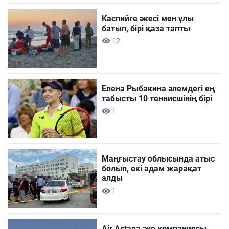
Каспийге әкесі мен ұлы
батып, бірі қаза тапты
12
Елена Рыбакина әлемдегі ең
табысты 10 теннисшінің бірі
1
Маңғыстау облысында атыс
болып, екі адам жарақат
алды
1
Air Astana әуе компаниясы