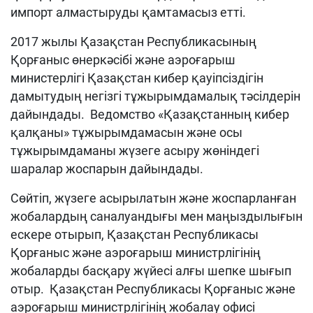
импорт алмастыруды қамтамасыз етті.
2017 жылы Қазақстан Республикасының
Қорғаныс өнеркәсібі және аэроғарыш
министерлігі Қазақстан кибер қауіпсіздігін
дамытудың негізгі тұжырымдамалық тәсілдерін
дайындады. Ведомство «Қазақстанның кибер
қалқаны» тұжырымдамасын және осы
тұжырымдаманы жүзеге асыру жөніндегі
шаралар жоспарын дайындады.
Сөйтіп, жүзеге асырылатын және жоспарланған
жобалардың саналуандығы мен маңыздылығын
ескере отырып, Қазақстан Республикасы
Қорғаныс және аэроғарыш министрлігінің
жобаларды басқару жүйесі алғы шепке шығып
отыр. Қазақстан Республикасы Қорғаныс және
аэроғарыш министрлігінің жобалау офисі