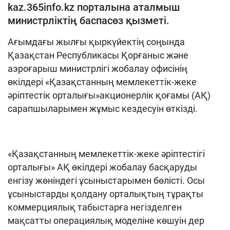
kaz.365info.kz порталына аталмыш
министрліктің баспасөз қызметі.
Ағымдағы жылғы қыркүйектің соңында
Қазақстан Республикасы Қорғаныс және
аэроғарыш министрлігі жобалау офисінің
өкілдері «Қазақстанның мемлекеттік-жеке
әріптестік орталығы»акционерлік қоғамы (АҚ)
сарапшыларымен жұмыс кездесуін өткізді.
«Қазақстанның мемлекеттік-жеке әріптестігі
орталығы» АҚ өкілдері жобалау басқаруды
енгізу жөніндегі ұсыныстарымен бөлісті. Осы
ұсыныстарды қолдану орталықтың тұрақты
коммерциялық табыстарға негізделген
мақсатты операциялық моделіне көшуін дер