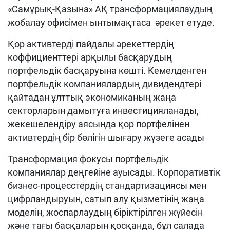
«Самұрық-Қазына» АҚ трансформациялаудың
жобалау офисімен ынтымақтаса әрекет етуде.
Қор активтерді пайдалы әрекеттердің
коффициенттері арқылы басқарудың
портфельдік басқаруына көшті. Кемелденген
портфельдік компаниялардың дивидендтері
қайтадан ұлттық экономиканың жаңа
секторларын дамытуға инвестицияланады,
жекешелендіру аясында қор портфелінен
активтердің бір бөлігін шығару жүзеге асады
Трансформация фокусы портфельдік
компаниялар деңгейіне ауысады. Корпоративтік
бизнес-процесстердің стандартизациясы мен
цифрландыруын, сатып алу қызметінің жаңа
моделін, жоспарлаудың біріктірілген жүйесін
және тағы басқаларын қосқанда, бұл салада