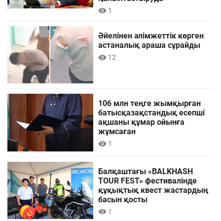
1
Әйелінен әлімжеттік көрген
астаналық араша сұрайды
12
106 млн теңге жымқырған
батысқазақстандық есепші
ақшаны құмар ойынға
жұмсаған
1
Балқаштағы «BALKHASH
TOUR FEST» фестивалінде
құқықтық квест жастардың
басын қосты
1