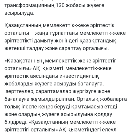
трансформацияның 130 жобасы жүзеге
асырылуда.
Қазақстанның мемлекеттік-жеке әріптестік
орталығы – жаңа тұрпаттағы мемлекеттік-жеке
әріптестікті дамыту жөніндегі қазақстандық
жетекші талдау және сараптау орталығы.
«Қазақстанның мемлекеттік-жеке әріптестігі
орталығы» АҚ қызметі мемлекеттік-жеке
әріптестік аясындағы инвестициялық
жобаларды жүзеге асыруды бағалауға,
зерттеулер, сараптамалар жүргізуге және
бағалауға жұмылдырылған. Орталық жобаларға
толық ілеспе кеңес беруді қамтамасыз етеді
және олардың жүзеге асырылуына қолдау
білдіреді. «Қазақстанның мемлекеттік-жеке
әріптестігі орталығы» АҚ қызметіндегі елеулі