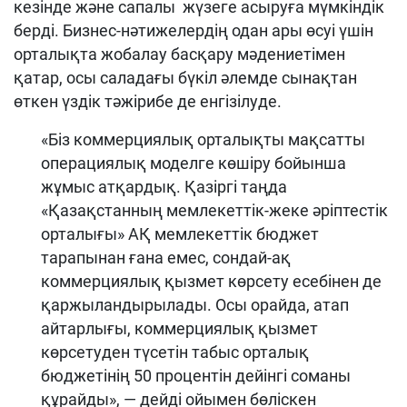
кезінде және сапалы жүзеге асыруға мүмкіндік
берді. Бизнес-нәтижелердің одан ары өсуі үшін
орталықта жобалау басқару мәдениетімен
қатар, осы саладағы бүкіл әлемде сынақтан
өткен үздік тәжірибе де енгізілуде.
«Біз коммерциялық орталықты мақсатты
операциялық моделге көшіру бойынша
жұмыс атқардық. Қазіргі таңда
«Қазақстанның мемлекеттік-жеке әріптестік
орталығы» АҚ мемлекеттік бюджет
тарапынан ғана емес, сондай-ақ
коммерциялық қызмет көрсету есебінен де
қаржыландырылады. Осы орайда, атап
айтарлығы, коммерциялық қызмет
көрсетуден түсетін табыс орталық
бюджетінің 50 процентін дейінгі соманы
құрайды», — дейді ойымен бөліскен