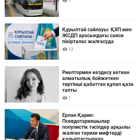
1
Құрылтай сайлауы: ҚХП мен
ЖСДП арасындағы саяси
пікірталас жалғасуда
12
Риелтормен кездесу кеткен
алматылық бойжеткен
төртінші қабаттан құлап қаза
тапты
1
Ерлан Қарин:
Псевдотарихшылар
популистік тәсілдер арқылы
жалған тарихи мифтерді
қалыптастыруда