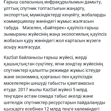
Ғарыш саласының инфрақұрылымын дамыту,
ұлттық спутник топтастығын жаңарту,
экспорттық мүмкіндіктерді кеңейту, жобаларды
коммерциялау жөніндегі жұмыс жалғасын
табуда. Мәселен, «Бәйтерек» қауіпсіз ғарыш
зымыраны жүйесінің жаңа экологиялық қауіпсіз
жобасын құру жөніндегі жол картасын жүзеге
асыру жалғасуда.
KazSat байланысы ғарыш жүйесі, жерді
қашықтықтан сүңгілеу, яғни зондтау жүйесінің
спутниктері қалыпты режимде жұмыс істеуде
және экономика, қорғаныс пен қауіпсіздік
мәселелерін шешуді табысты қамтамасыз
етуде. 2017 жылы KazSat жүйесі 5 млрд
теңгеден астам сомада табыс әкелді және
шетелдік спутниктер ресурстарын пайдалануды
қысқарту есебінен 12 млрд теңге көлеміндегі