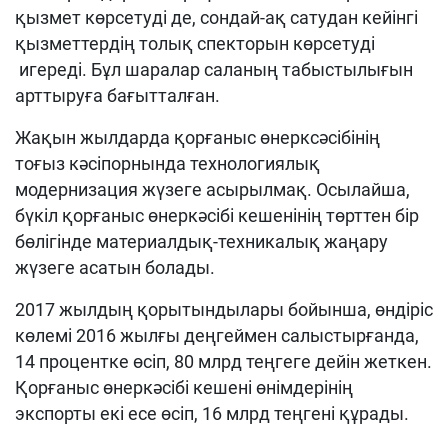
қызмет көрсетуді де, сондай-ақ сатудан кейінгі
қызметтердің толық спекторын көрсетуді
игереді. Бұл шаралар саланың табыстылығын
арттыруға бағытталған.
Жақын жылдарда қорғаныс өнерксәсібінің
тоғыз кәсіпорнында технологиялық
модернизация жүзеге асырылмақ. Осылайша,
бүкіл қорғаныс өнеркәсібі кешенінің төрттен бір
бөлігінде материалдық-техникалық жаңару
жүзеге асатын болады.
2017 жылдың қорытындылары бойынша, өндіріс
көлемі 2016 жылғы деңгеймен салыстырғанда,
14 процентке өсіп, 80 млрд теңгеге дейін жеткен.
Қорғаныс өнеркәсібі кешені өнімдерінің
экспорты екі есе өсіп, 16 млрд теңгені құрады.