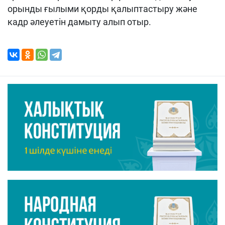
орынды ғылыми қорды қалыптастыру және
кадр әлеуетін дамыту алып отыр.