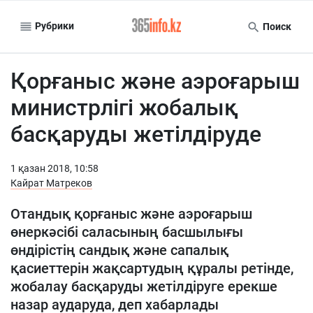
Рубрики
Поиск
Қорғаныс және аэроғарыш
министрлігі жобалық
басқаруды жетілдіруде
1 қазан 2018, 10:58
Кайрат Матреков
Отандық қорғаныс және аэроғарыш
өнеркәсібі саласының басшылығы
өндірістің сандық және сапалық
қасиеттерін жақсартудың құралы ретінде,
жобалау басқаруды жетілдіруге ерекше
назар аударуда, деп хабарлады