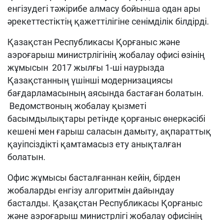
енгізудегі тәжірибе алмасу бойынша одан ары
әрекеттестіктің қажеттілігіне сенімділік білдірді.
Қазақстан Республикасы Қорғаныс және
аэроғарыш министрлігінің жобалау офисі өзінің
жұмысын 2017 жылғы 1-ші наурызда
Қазақстанның үшінші модернизациясы
бағдарламасының аясында бастаған болатын.
Ведомствоның жобалау қызметі
басымдылықтары ретінде қорғаныс өнеркәсібі
кешені мен ғарыш саласын дамыту, ақпараттық
қауіпсіздікті қамтамасыз ету анықталған
болатын.
Офис жұмысы басталғаннан кейін, бірден
жобаларды енгізу алгоритмін дайындау
басталды. Қазақстан Республикасы Қорғаныс
және аэроғарыш министрлігі жобалау офисінің