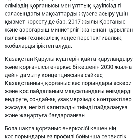
еліміздің қорғанысы мен ұлттық қауіпсіздігі
саласындағы мақсаттарды жүзеге асыру үшін
қызмет көрсету де бар. 2017 жылы Қорғаныс
және аэроғарыш министрлігі жанынан құрылған
ғылыми-техникалық кеңес перспективалық
жобаларды іріктеп алуда.
Қазақстан Қарулы күштерін қайта қаруландыру
және қорғанысы өнеркәсібі кешенін 2030 жылға
дейін дамыту концепциясына сәйкес,
Қазақстанның қорғаныс кәсіпорындары әскери
және қос пайдаланым мақсатындағы өнімдерді
өндіруге, сондай-ақ ұзақмерзімдік контрактілер
жасауға, негізгі капиталды тиімді пайдалануға
және жаңартуға бағдарланған.
Болашақта қорғаныс өнеркәсібі кешенінің
кәсіпорындары өз профилі бойынша сервистік