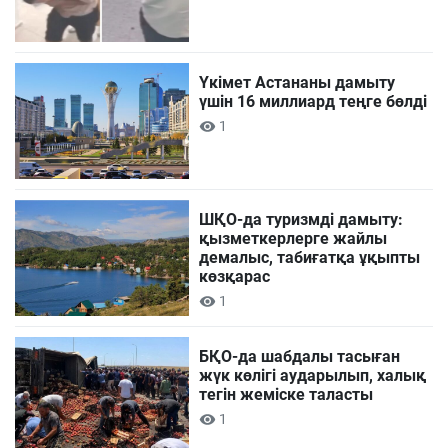
Үкімет Астананы дамыту
үшін 16 миллиард теңге бөлді
1
ШҚО-да туризмді дамыту:
қызметкерлерге жайлы
демалыс, табиғатқа ұқыпты
көзқарас
1
БҚО-да шабдалы тасыған
жүк көлігі аударылып, халық
тегін жеміске таласты
1