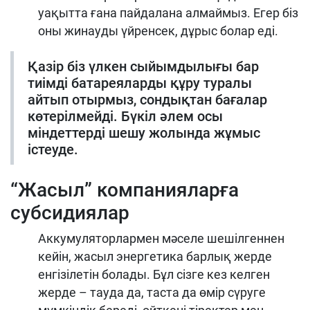
уақытта ғана пайдалана алмаймыз. Егер біз
оны жинауды үйренсек, дұрыс болар еді.
Қазір біз үлкен сыйымдылығы бар
тиімді батареяларды құру туралы
айтып отырмыз, сондықтан бағалар
көтерілмейді. Бүкіл әлем осы
міндеттерді шешу жолында жұмыс
істеуде.
“Жасыл” компанияларға
субсидиялар
Аккумуляторлармен мәселе шешілгеннен
кейін, жасыл энергетика барлық жерде
енгізілетін болады. Бұл сізге кез келген
жерде – тауда да, таста да өмір сүруге