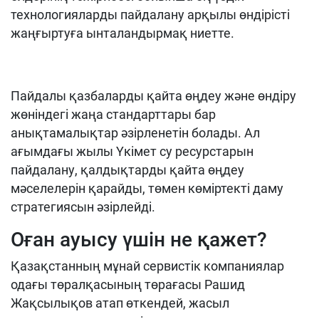
технологияларды пайдалану арқылы өндірісті
жаңғыртуға ынталандырмақ ниетте.
Пайдалы қазбаларды қайта өңдеу және өндіру
жөніндегі жаңа стандарттары бар
анықтамалықтар әзірленетін болады. Ал
ағымдағы жылы Үкімет су ресурстарын
пайдалану, қалдықтарды қайта өңдеу
мәселелерін қарайды, төмен көміртекті даму
стратегиясын әзірлейді.
Оған ауысу үшін не қажет?
Қазақстанның мұнай сервистік компаниялар
одағы төралқасының төрағасы Рашид
Жақсылықов атап өткендей, жасыл