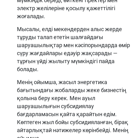
мүмкіндік береді, өйткені тіректер мен
электр желілеріне қосылу қажеттілігі
жоғалады.
Мысалы, елді мекендерден алыс жерде
тұруды талап ететін шалғайдағы
шаруашылықтар мен кәсіпорындарда өмір
сүру жағдайлары едәуір жақсарады —
тұрғын үйді жылыту мүмкіндігі пайда
болады.
Менің ойымша, жасыл энергетика
бағытындағы жобаларды жеке бизнестің
қолына беру керек. Мен ауыл
шаруашылығын субсидиялау
бағдарламасын қайта қарайтын едім.
Көптеген жыл бойы субсидияланған, бірақ
айтарлықтай нәтижелер көрінбейді. Менің