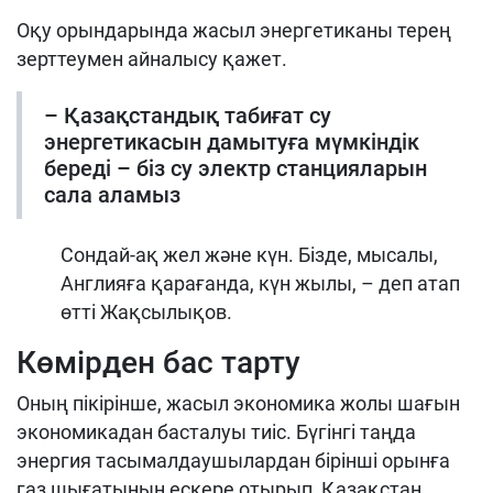
Оқу орындарында жасыл энергетиканы терең
зерттеумен айналысу қажет.
– Қазақстандық табиғат су
энергетикасын дамытуға мүмкіндік
береді – біз су электр станцияларын
сала аламыз
Сондай-ақ жел және күн. Бізде, мысалы,
Англияға қарағанда, күн жылы, – деп атап
өтті Жақсылықов.
Көмірден бас тарту
Оның пікірінше, жасыл экономика жолы шағын
экономикадан басталуы тиіс. Бүгінгі таңда
энергия тасымалдаушылардан бірінші орынға
газ шығатынын ескере отырып, Қазақстан