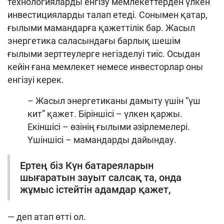
технологияларды енгізу мемлекеттерден үлкен
инвестицияларды талап етеді. Сонымен қатар,
ғылыми мамандарға қажеттілік бар. Жасыл
энергетика саласындағы барлық шешім
ғылыми зерттеулерге негізделуі тиіс. Осыдан
кейін ғана мемлекет немесе инвесторлар оны
енгізуі керек.
– Жасыл энергетиканы дамыту үшін “үш
кит” қажет. Біріншісі – үлкен қаржы.
Екіншісі – өзінің ғылыми әзірлемелері.
Үшіншісі – мамандарды дайындау.
Ертең біз Күн батареяларын
шығаратын зауыт салсақ та, онда
жұмыс істейтін адамдар қажет,
— деп атап өтті ол.