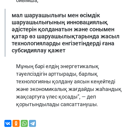
ойымша,
мал шаруашылығы мен өсімдік
шаруашылығының инновациялық
әдістерін қолданатын және сонымен
қатар өз шаруашылықтарында жасыл
технологияларды енгізетіндерді ғана
субсидиялау қажет
Мұның бәрі елдің энергетикалық
тәуелсіздігін арттырады, барлық
технологияны қолдану аясын кеңейтеді
және экономикалық жағдайды жаһандық
жақсартуға үлес қосады”, — деп
қорытындылады саясаттанушы.