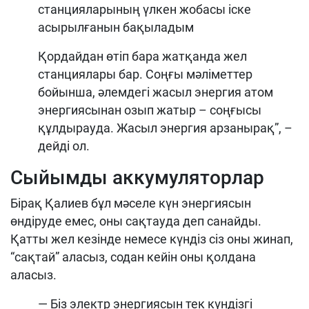
станцияларының үлкен жобасы іске
асырылғанын бақыладым
Қордайдан өтіп бара жатқанда жел
станциялары бар. Соңғы мәліметтер
бойынша, әлемдегі жасыл энергия атом
энергиясынан озып жатыр – соңғысы
құлдырауда. Жасыл энергия арзанырақ”, –
дейді ол.
Сыйымды аккумуляторлар
Бірақ Қалиев бұл мәселе күн энергиясын
өндіруде емес, оны сақтауда деп санайды.
Қатты жел кезінде немесе күндіз сіз оны жинап,
“сақтай” аласыз, содан кейін оны қолдана
аласыз.
— Біз электр энергиясын тек күндізгі