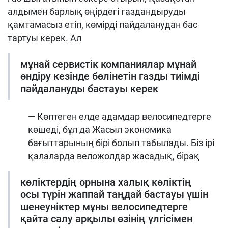
алдымен барлық өңірдегі газдандыруды
қамтамасыз етіп, көмірді пайдаланудан бас
тартуы керек. Ал
мұнай сервистік компаниялар мұнай
өндіру кезінде бөлінетін газды тиімді
пайдалануды бастауы керек
— Көптеген елде адамдар велосипедтерге
көшеді, бұл да Жасыл экономика
бағыттарының бірі болып табылады. Біз ірі
қалаларда веложолдар жасадық, бірақ
көліктердің орнына халық көліктің
осы түрін жаппай таңдай бастауы үшін
шенеуніктер мұны велосипедтерге
қайта салу арқылы өзінің үлгісімен