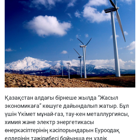
Қазақстан алдағы бірнеше жылда “Жасыл
экономикаға” көшуге дайындалып жатыр. Бұл
үшін Үкімет мұнай-газ, тау-кен металлургиясы,
химия және электр энергетикасы
өнеркәсіптерінің кәсіпорындарын Еуроодақ
елдерінің тәжірибесі бойынша ең үздік