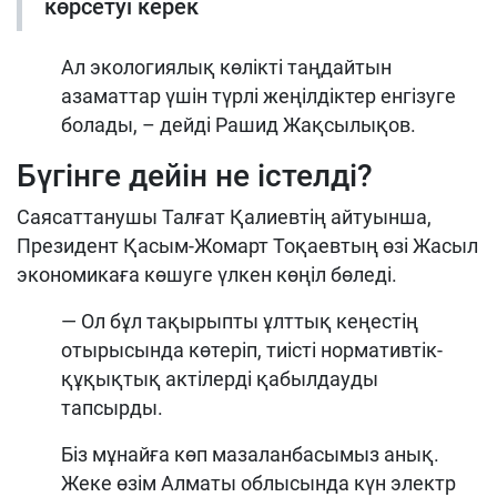
көрсетуі керек
Ал экологиялық көлікті таңдайтын
азаматтар үшін түрлі жеңілдіктер енгізуге
болады, – дейді Рашид Жақсылықов.
Бүгінге дейін не істелді?
Саясаттанушы Талғат Қалиевтің айтуынша,
Президент Қасым-Жомарт Тоқаевтың өзі Жасыл
экономикаға көшуге үлкен көңіл бөледі.
— Ол бұл тақырыпты ұлттық кеңестің
отырысында көтеріп, тиісті нормативтік-
құқықтық актілерді қабылдауды
тапсырды.
Біз мұнайға көп мазаланбасымыз анық.
Жеке өзім Алматы облысында күн электр