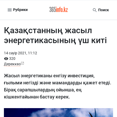
Рубрики
Поиск
Қазақстанның жасыл
энергетикасының үш киті
14 сәуiр 2021, 11:12
320
Дереккөз
Жасыл энергетиканы енгізу инвестиция,
ғылыми негізді және мамандарды қажет етеді.
Бірақ сарапшылардың ойынша, ең
кішкентайынан бастау керек.