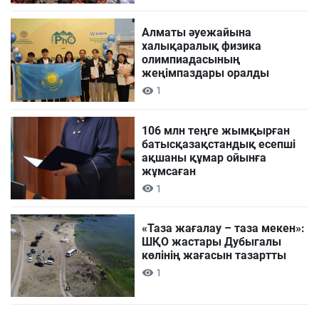
Алматы әуежайына
халықаралық физика
олимпиадасының
жеңімпаздары оралды
1
106 млн теңге жымқырған
батысқазақстандық есепші
ақшаны құмар ойынға
жұмсаған
1
«Таза жағалау – таза мекен»:
ШҚО жастары Дубыгалы
көлінің жағасын тазартты
1