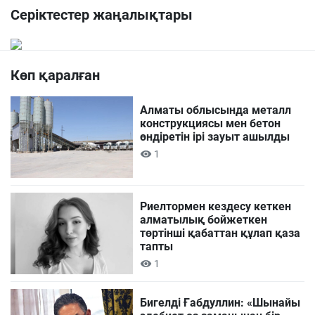
Серіктестер жаңалықтары
Көп қаралған
Алматы облысында металл
конструкциясы мен бетон
өндіретін ірі зауыт ашылды
1
Риелтормен кездесу кеткен
алматылық бойжеткен
төртінші қабаттан құлап қаза
тапты
1
Бигелді Ғабдуллин: «Шынайы