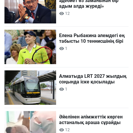
әдебиет өз заманынан бір
адым алда жүреді»
12
Елена Рыбакина әлемдегі ең
табысты 10 теннисшінің бірі
1
Алматыда LRT 2027 жылдың
соңында іске қосылады
1
Әйелінен әлімжеттік көрген
астаналық араша сұрайды
12