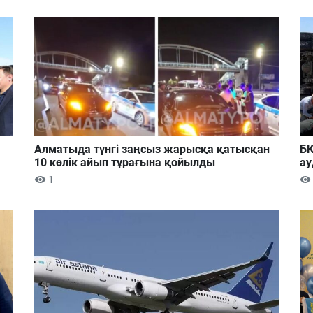
Алматыда түнгі заңсыз жарысқа қатысқан
БҚ
10 көлік айып тұрағына қойылды
ау
1