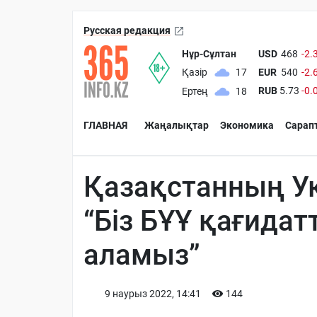
Русская редакция
Нұр-Сұлтан
USD
468
-2.
EUR
540
-2.
Қазір
17
RUB
5.73
-0.
Ертең
18
ГЛАВНАЯ
Жаңалықтар
Экономика
Сарап
Қазақстанның Ук
“Біз БҰҰ қағидат
аламыз”
9 наурыз 2022, 14:41
144