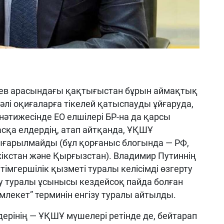
иев арасындағы қақтығыстан бұрын аймақтық
әлі оқиғаларға тікелей қатыспауды ұйғаруда,
 нәтижесінде ЕО елшілері БР-на да қарсы
сқа елдердің, атап айтқанда, ҰҚШҰ
ығарылмайды (бұл қорғаныс блогында — РФ,
жікстан және Қырғызстан). Владимир Путиннің
імгершілік қызметі туралы келісімді өзгерту
 туралы ұсынысы кездейсоқ пайда болған
млекет” терминін енгізу туралы айтылды.
дерінің — ҰҚШҰ мүшелері ретінде де, бейтарап