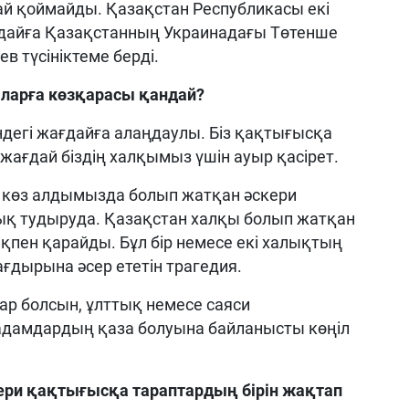
ай қоймайды. Қазақстан Республикасы екі
ағдайға Қазақстанның Украинадағы Төтенше
ев түсініктеме берді.
аларға көзқарасы қандай?
ндегі жағдайға алаңдаулы. Біз қақтығысқа
жағдай біздің халқымыз үшін ауыр қасірет.
, көз алдымызда болып жатқан әскери
қ тудыруда. Қазақстан халқы болып жатқан
пен қарайды. Бұл бір немесе екі халықтың
ғдырына әсер ететін трагедия.
ар болсын, ұлттық немесе саяси
адамдардың қаза болуына байланысты көңіл
ери қақтығысқа тараптардың бірін жақтап