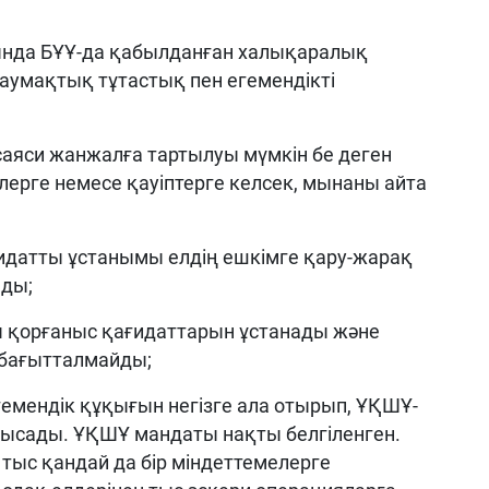
ында БҰҰ-да қабылданған халықаралық
 аумақтық тұтастық пен егемендікті
саяси жанжалға тартылуы мүмкін бе деген
лерге немесе қауіптерге келсек, мынаны айта
ғидатты ұстанымы елдің ешкімге қару-жарақ
ады;
ы қорғаныс қағидаттарын ұстанады және
 бағытталмайды;
егемендік құқығын негізге ала отырып, ҰҚШҰ-
тысады. ҰҚШҰ мандаты нақты белгіленген.
ыс қандай да бір міндеттемелерге