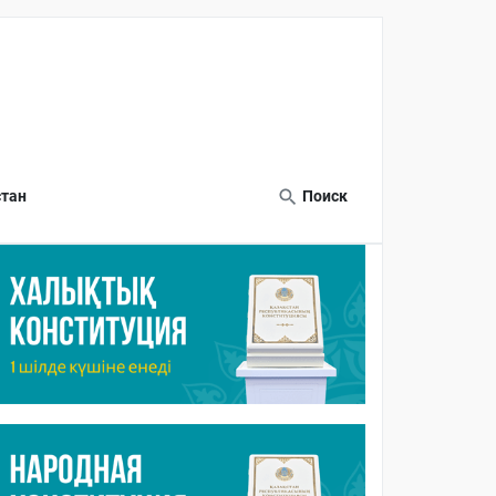
тан
Поиск