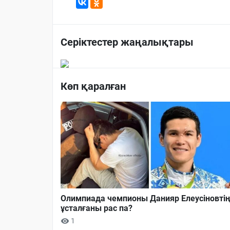
Серіктестер жаңалықтары
Көп қаралған
Олимпиада чемпионы Данияр Елеусіновті
ұсталғаны рас па?
1