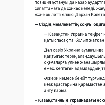
позиция ұстануы да назар аудартп
сипаттамаға да сәйкес келеді. Ж
және өкілетті елшісі Дархан Кәлета
— Сіздің мемлекеттің соңғы оқиғ
— Қазақстан Украина төңірегі
қатыспасақ та, болып жатқан 
Дәл қазір Украина аумағында
қақтығыс терең алаңдаушылы
оқиғаларға үлкен жанашырлық
емес, көптеген адамдардың та
Әскери немесе бейбіт тұрғынд
көзқарастарына қарамастан 
айту парыз.
–
Қазақстанның Украинадағы әск