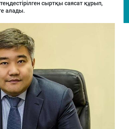
еңдестірілген сыртқы саясат құрып,
ге алады.