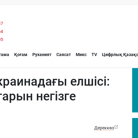
37
64
05
тама
Қоғам
Руханият
Саясат
Микс
TV
Цифрлық Қазақс
раинадағы елшісі:
тарын негізге
Дереккөз