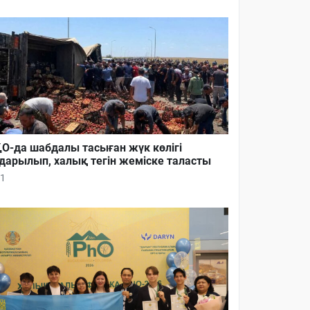
О-да шабдалы тасыған жүк көлігі
дарылып, халық тегін жеміске таласты
1