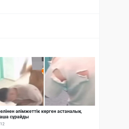
елінен әлімжеттік көрген астаналық
аша сұрайды
12