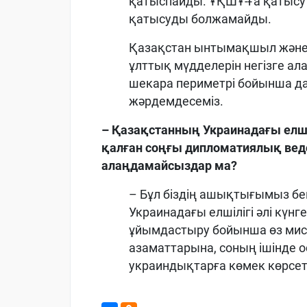
қатыспайды. ҰҚШҰ-ға қатысу 
қатысуды болжамайды.
Қазақстан ынтымақшыл және т
ұлттық мүдделерін негізге алад
шекара периметрі бойынша да, 
жәрдемдесеміз.
– Қазақстанның Украинадағы елшілі
қалған соңғы дипломатиялық ведом
алаңдамайсыздар ма?
– Бұл біздің ашықтығымыз б
Украинадағы елшілігі әлі күн
ұйымдастыру бойынша өз мисс
азаматтарына, соның ішінде о
украиндықтарға көмек көрсет