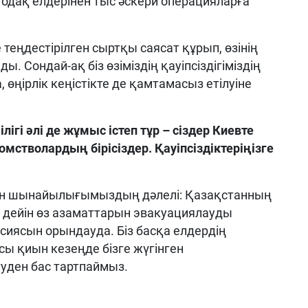
одақ елдерінен тыс әскери операцияларға
еңдестірілген сыртқы саясат құрып, өзінің
ы. Сондай-ақ біз өзіміздің қауіпсіздігіміздің
өңірлік кеңістікте де қамтамасыз етілуіне
гі әлі де жұмыс істеп тұр – сіздер Киевте
стволардың бірісіздер. Қауіпсіздіктеріңізге
ен шынайылығымыздың дәлелі: Қазақстанның
ге дейін өз азаматтарын эвакуациялауды
иясын орындауда. Біз басқа елдердің
сы қиын кезеңде бізге жүгінген
уден бас тартпаймыз.