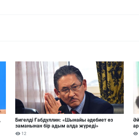
ң
Бигелді Ғабдуллин: «Шынайы әдебиет өз
Әй
заманынан бір адым алда жүреді»
ар
12