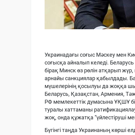
Украинадағы соғыс Мәскеу мен К
соғысқа айналып келеді. Беларусь 
бірақ Минск өз рөлін атқарып жүр,
арнайы санкциялар қабылдады. Ба
мүшелерінің қосылуы да жоққа ш
Беларусь, Қазақстан, Армения, Тә
РФ мемлекеттік думасына ҰҚШҰ біт
туралы хаттаманы ратификациялау
жоқ, онда құжатқа “үйлестіруші ме
Бүгінгі таңда Украинаның көрші ел