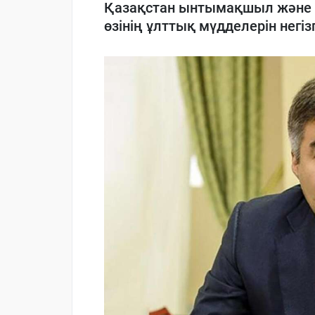
Қазақстан ынтымақшыл және т
өзінің ұлттық мүдделерін негіз