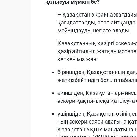
қатысуы мүмкін бе?
– Қазақстан Украина жағдай
қағидаттарды, атап айтқанда
мойындауды негізге алады.
Қазақстанның қазіргі әскери-
қазір айтылып жатқан мәселе
кеткеніміз жөн:
біріншіден, Қазақстанның қа
жеткізбейтіндігі болып табыл
екіншіден, Қазақстан армияс
әскери қақтығысқа қатысуға
үшіншіден, Қазақстан өзінің 
ның әскери-саяси одағына қа
Қазақстан ҰҚШҰ мандатынан т