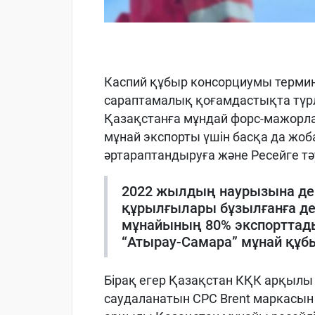
Каспий құбыр консорциумы терми
сараптамалық қоғамдастықта түрлі
Қазақстанға мұндай форс-мажорлар
мұнай экспорты үшін басқа да жоб
әртараптандыруға және Ресейге тәу
2022 жылдың наурызына де
құрылғылары бұзылғанға дей
мұнайының 80% экспорттады.
“Атырау-Самара” мұнай құ
Бірақ егер Қазақстан КҚК арқылы
саудаланатын CPC Brent маркасын