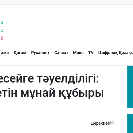
45
12
02
тама
Қоғам
Руханият
Саясат
Микс
TV
Цифрлық Қазақс
ейге тәуелділігі:
тін мұнай құбыры
Дереккөз