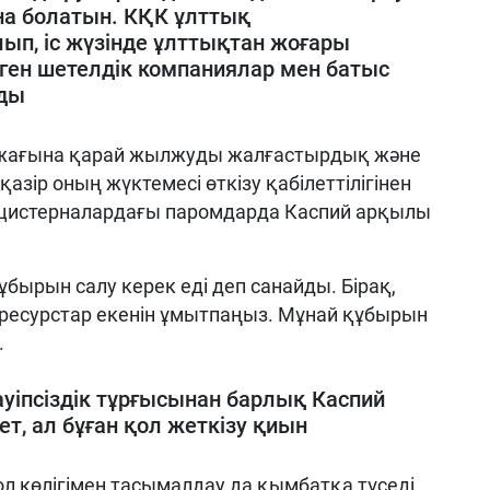
на болатын. КҚК ұлттық
п, іс жүзінде ұлттықтан жоғары
ген шетелдік компаниялар мен батыс
ады
у жағына қарай жылжуды жалғастырдық және
азір оның жүктемесі өткізу қабілеттілігінен
ы цистерналардағы паромдарда Каспий арқылы
ұбырын салу керек еді деп санайды. Бірақ,
 ресурстар екенін ұмытпаңыз. Мұнай құбырын
.
ауіпсіздік тұрғысынан барлық Каспий
ет, ал бұған қол жеткізу қиын
л көлігімен тасымалдау да қымбатқа түседі,