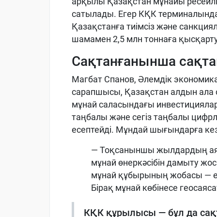
арқылы Қазақстан мұнайы ресейлік
сатылады. Егер КҚК терминалынд
Қазақстанға тиімсіз және санкция
шамамен 2,5 млн тоннаға қысқартуғ
Сақтанғанынша сақт
Магбат Спанов, Әлемдік экономик
сарапшысы, Қазақстан алдын ала 
мұнай саласындағы инвестициялар 
таңбалы және сегіз таңбалы цифр
есептейді. Мұндай шығындарға кез
— Тоқсаныншы жылдардың аяғ
мұнай өнеркәсібін дамыту жос
мұнай құбырының жобасы — ең
Бірақ мұнай көбінесе геосая
КҚК құрылысы — бұл да сақт