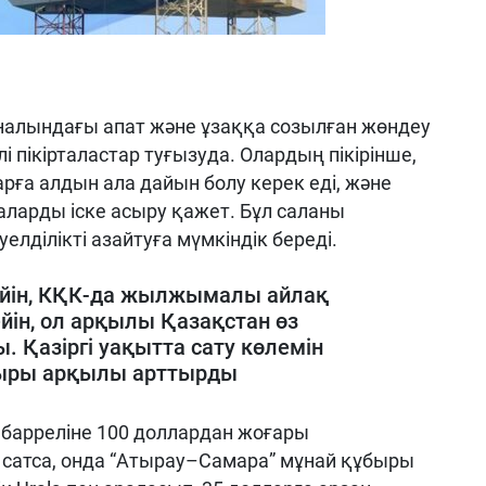
налындағы апат және ұзаққа созылған жөндеу
 пікірталастар туғызуда. Олардың пікірінше,
ға алдын ала дайын болу керек еді, және
аларды іске асыру қажет. Бұл саланы
елділікті азайтуға мүмкіндік береді.
йін, КҚК-да жылжымалы айлақ
ін, ол арқылы Қазақстан өз
 Қазіргі уақытта сату көлемін
быры арқылы арттырды
 барреліне 100 доллардан жоғары
 сатса, онда “Атырау–Самара” мұнай құбыры