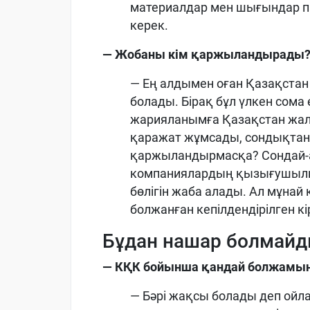
материалдар мен шығындар па
керек.
— Жобаны кім қаржыландырады
— Ең алдымен оған Қазақстан м
болады. Бірақ бұл үлкен сома 
жарияланымға Қазақстан жал
қаражат жұмсады, сондықтан
қаржыландырмасқа? Сондай-а
компаниялардың қызығушылы
бөлігін жаба алады. Ал мұнай 
болжанған кепілдендірілген к
Бұдан нашар болмай
— КҚК бойынша қандай болжамы
— Бәрі жақсы болады деп ойл