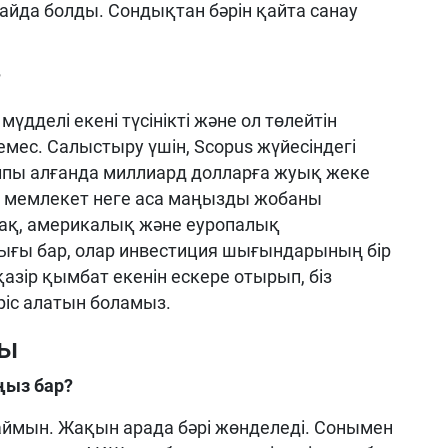
йда болды. Сондықтан бәрін қайта санау
?
үдделі екені түсінікті және ол төлейтін
емес. Салыстыру үшін, Scopus жүйесіндегі
пы алғанда миллиард долларға жуық жеке
 мемлекет неге аса маңызды жобаны
қ, америкалық және еуропалық
ғы бар, олар инвестиция шығындарының бір
қазір қымбат екенін ескере отырып, біз
іріс алатын боламыз.
ды
ңыз бар?
аймын. Жақын арада бәрі жөнделеді. Сонымен