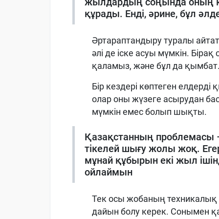
жылдардың соңында оның қ
құрады. Енді, әрине, бұл ә
Әртараптандыру туралы айтат
әлі де іске асуы мүмкін. Бірақ 
қаламыз, және бұл да қымбат
Бір кездері көптеген елдерді
олар оны жүзеге асырудан бас
мүмкін емес болып шықты.
Қазақстанның проблемасы – б
тікелей шығу жолы жоқ. Еге
мұнай құбырын екі жыл іші
ойлаймын
Тек осы жобаның техникалық 
дайын болу керек. Сонымен қа