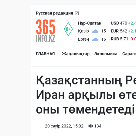
Русская редакция
Нұр-Сұлтан
USD
470
+2.
EUR
542
+2.
Қазір
15
RUB
5.71
-0.
Ертең
16
ГЛАВНАЯ
Жаңалықтар
Экономика
Сарап
Қазақстанның Рес
Иран арқылы өте
оны төмендетеді
20 сәуiр 2022, 15:02
134