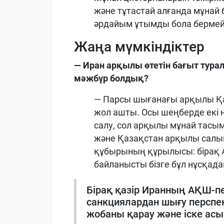
және тұтастай алғанда мұна
әрдайым ұтымды бола бермей
Жаңа мүмкіндіктер
— Иран арқылы өтетін бағыт туралы
мәжбүр болдық?
— Парсы шығанағы арқылы Қа
жол ашты. Осы шеңберде екі н
салу, сол арқылы мұнай тасым
және Қазақстан арқылы салын
құбырының құрылысы: бірақ 
байланысты бізге бұл нұсқадан
Бірақ қазір Иранның АҚШ-пе
санкциялардан шығу перспек
жобаны қарау және іске асыр