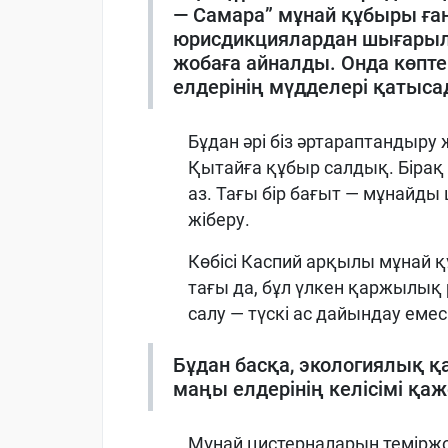
— Самара” мұнай құбыры ға
юрисдикциялардан шығарылы
жобаға айналды. Онда көпте
елдерінің мүдделері қатыс
Бұдан әрі біз әртараптандыр
Қытайға құбыр салдық. Бірақ қ
аз. Тағы бір бағыт — мұнайд
жіберу.
Көбісі Каспий арқылы мұнай қ
тағы да, бұл үлкен қаржылық
салу — түскі ас дайындау емес
Бұдан басқа, экологиялық қ
маңы елдерінің келісімі қаж
Мұнай цистерналарын теміржо