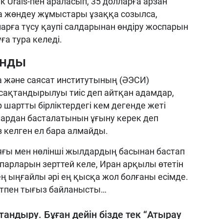
 Urals-пен араласып, 35 долларға арзан
а жөндеу жұмыстары ұзаққа созылса,
ларға түсу қаупі салдарынан өндіру жоспарын
а тура келеді.
анды
а және саясат институтының (ӘЭСИ)
сақтандырылуы тиіс деп айтқан адамдар,
шартты бірліктердегі кем дегенде жеті
лардан басталатынын ұғыну керек деп
 келген ел бара алмайды.
ы мен нөлінші жылдардың басынан бастап
парларын зерттей келе, Иран арқылы өтетін
 ыңғайлы әрі ең қысқа жол болғаны есімде.
сатпен тығыз байланысты…
андыру. Бұған дейін бізде тек “Атырау