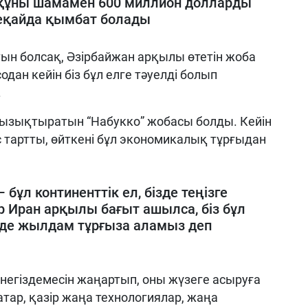
ұны шамамен 600 миллион долларды
лдеқайда қымбат болады
ын болсақ, Әзірбайжан арқылы өтетін жоба
содан кейін біз бұл елге тәуелді болып
.
 қызықтыратын “Набукко” жобасы болды. Кейін
 тартты, өйткені бұл экономикалық тұрғыдан
ұл континенттік ел, бізде теңізге
р Иран арқылы бағыт ашылса, біз бұл
нде жылдам тұрғыза аламыз деп
негіздемесін жаңартып, оны жүзеге асыруға
тар, қазір жаңа технологиялар, жаңа