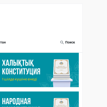
тан
Поиск