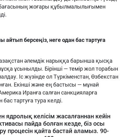
й бағасының жоғары құбылмалылығымен
ді.
 айтып берсеңіз, неге одан бас тартуға
зақстан әлемдік нарыққа барынша қысқа
ұсқа ұсынылды. Бірінші — темір жол торабын
алдау. Іс жүзінде ол Түркіменстан, Өзбекстан
ған. Екінші және ең бастысы — мұнай
Америка Иранға салған санкцияларға
 бас тартуға тура келді.
н ядролық келісім жасалғаннан кейін
тивасы пайда болған кезде, біз осы
у процесін қайта бастай аламыз. 90-