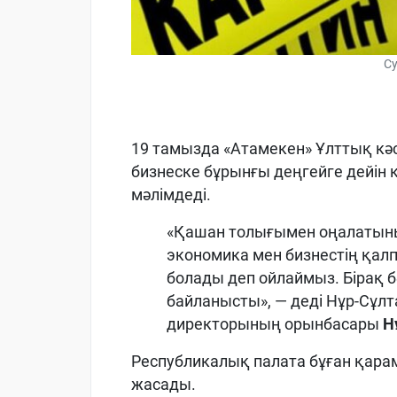
Су
19 тамызда «Атамекен» Ұлттық кә
бизнеске бұрынғы деңгейге дейін қ
мәлімдеді.
«Қашан толығымен оңалатыны
экономика мен бизнестің қалп
болады деп ойлаймыз. Бірақ 
байланысты», — деді Нұр-Сұл
директорының орынбасары
Н
Республикалық палата бұған қар
жасады.