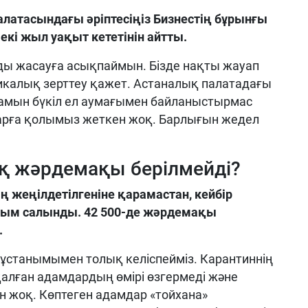
алатасындағы әріптесіңіз Бизнестің бұрынғы
екі жыл уақыт кететінін айтты.
ы жасауға асықпаймын. Бізде нақты жауап
икалық зерттеу қажет. Астаналық палатадағы
лжамын бүкіл ел аумағымен байланыстырмас
дарға қолымыз жеткен жоқ. Барлығын жедел
қ жәрдемақы берілмейді?
ің жеңілдетілгеніне қарамастан, кейбір
йым салынды. 42 500-де жәрдемақы
.
ұл ұстанымымен толық келіспейміз. Карантиннің
алған адамдардың өмірі өзгермеді және
 жоқ. Көптеген адамдар «тойхана»