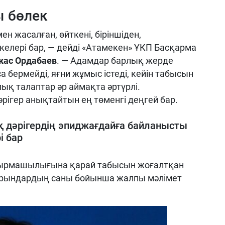
ы бөлек
ен жасалған, өйткені, біріншіден,
келері бар, — дейді «Атамекен» ҰКП Басқарма
жас Ордабаев
. — Адамдар барлық жерде
 бермейді, яғни жұмыс істеді, кейін табысын
лық талаптар әр аймақта әртүрлі.
рігер анықтайтын ең төменгі деңгей бар.
қ дәрігердің эпиджағдайға байланысты
і бар
ырмашылығына қарай табысын жоғалтқан
орындардың саны бойынша жалпы мәлімет