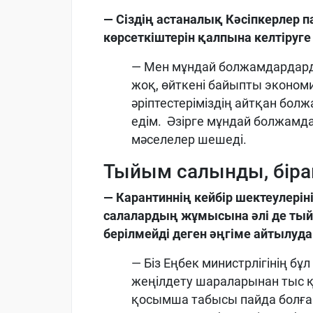
— Сіздің астаналық Кәсіпкерлер п
көрсеткіштерін қалпына келтіруге 
— Мен мұндай болжамдардард
жоқ, өйткені байыпты эконом
әріптестеріміздің айтқан бо
едім. Әзірге мұндай болжам
мәселелер шешеді.
Тыйым салынды, біра
— Карантиннің кейбір шектеулерін
салалардың жұмысына әлі де ты
берілмейді деген әңгіме айтылуда
— Біз Еңбек министрлігінің б
жеңілдету шараларынан тыс қ
қосымша табысы пайда болған