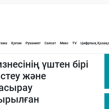
тама
Қоғам
Руханият
Саясат
Микс
TV
Цифрлық Қазақс
несінің үштен бірі
істеу және
 асырау
йырылған