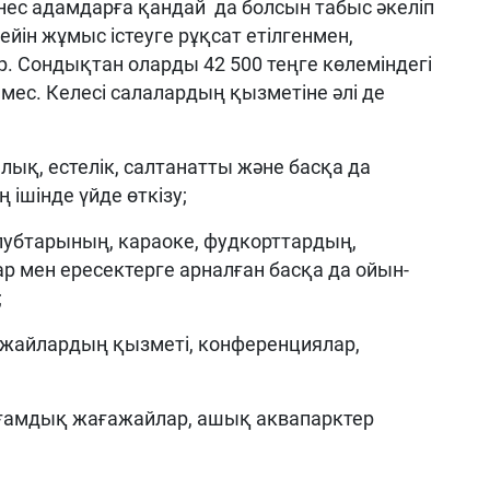
знес адамдарға қандай да болсын табыс әкеліп
ейін жұмыс істеуге рұқсат етілгенмен,
р. Сондықтан оларды 42 500 теңге көлеміндегі
ес. Келесі салалардың қызметіне әлі де
лық, естелік, салтанатты және басқа да
 ішінде үйде өткізу;
клубтарының, караоке, фудкорттардың,
р мен ересектерге арналған басқа да ойын-
;
ражайлардың қызметі, конференциялар,
оғамдық жағажайлар, ашық аквапарктер