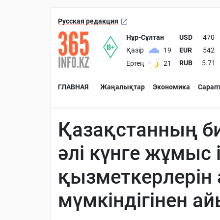
Русская редакция
Нұр-Сұлтан
USD
470
EUR
542
Қазір
19
RUB
5.71
Ертең
21
ГЛАВНАЯ
Жаңалықтар
Экономика
Сарап
Қазақстанның биз
әлі күнге жұмыс 
қызметкерлерін
мүмкіндігінен а