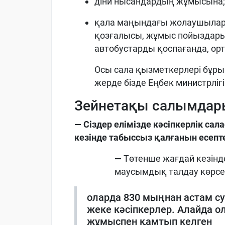
діни нысандардың жұмысына;
қала маңындағы жолаушылар
қозғалысы, жұмыс пойыздары
автобустарды қоспағанда, ор
Осы сала қызметкерлері бұры
жерде бізде Еңбек министрлігі
Зейнетақы салымдары
— Сіздер елімізде кәсіпкерлік са
кезінде табыссыз қалғанын есепт
—
Төтенше жағдай кезінде
маусымдық талдау көрсе
оларда 830 мыңнан астам су
жеке кәсіпкерлер. Алайда 
жұмыспен қамтып келген