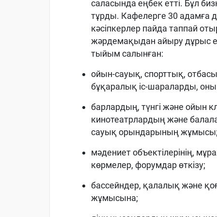
саласында еңбек етті. Бұл би
тұрды. Кафелерге 30 адамға д
кәсіпкерлер пайда таппай оты
жәрдемақыдан айыру дұрыс ем
тыйым салынған:
ойын-сауық, спорттық, отбасы
бұқаралық іс-шараларды, оның
барлардың, түнгі және ойын 
кинотеатрлардың және балала
сауық орындарының жұмысы
мәдениет объектілерінің, мұ
көрмелер, форумдар өткізу;
бассейндер, қалалық және қ
жұмысына;