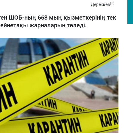
Дереккөз
ген ШОБ-ның 668 мың қызметкерінің тек
зейнетақы жарналарын төледі.