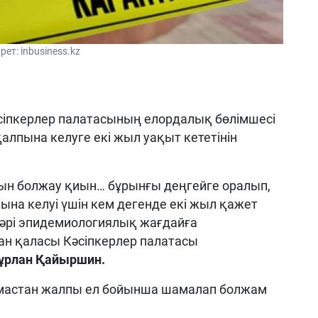
рет: inbusiness.kz
сіпкерлер палатасының елордалық бөлімшесі
алпына келуге екі жыл уақыт кететінін
н болжау қиын… бұрынғы деңгейге оралып,
ына келуі үшін кем дегенде екі жыл қажет
бәрі эпидемиологиялық жағдайға
тан қаласы Кәсіпкерлер палатасы
ұрлан Қайыршин.
амастан жалпы ел бойынша шамалап болжам