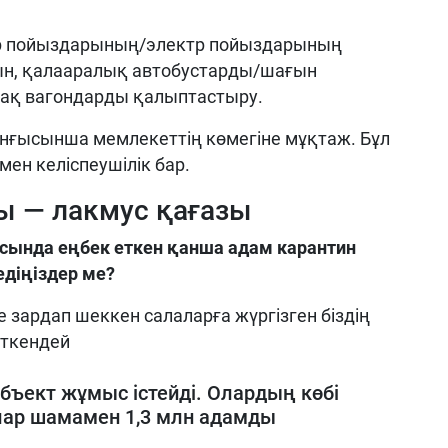
 пойыздарының/электр пойыздарының
н, қалааралық автобустарды/шағын
тақ вагондарды қалыптастыру.
нғысынша мемлекеттің көмегіне мұқтаж. Бұл
мен келіспеушілік бар.
 — лакмус қағазы
ласында еңбек еткен қанша адам карантин
едіңіздер ме?
 зардап шеккен салаларға жүргізген біздің
ткендей
бъект жұмыс істейді. Олардың көбі
олар шамамен 1,3 млн адамды