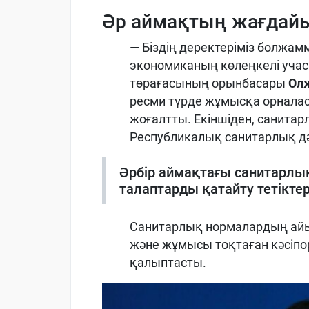
Әр аймақтың жағдай
— Біздің деректеріміз болжамм
экономиканың көлеңкелі учас
төрағасының орынбасары
Ол
ресми түрде жұмысқа орналаса
жоғалтты. Екіншіден, санитар
Республикалық санитарлық дә
Әрбір аймақтағы санитарлы
талаптарды қатайту тетіктер
Санитарлық нормалардың ай
және жұмысы тоқтаған кәсіп
қалыптасты.