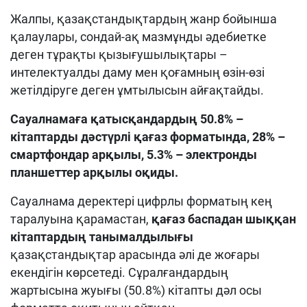
Жалпы, қазақстандықтардың жанр бойынша
қалаулары, сондай-ақ мазмұнды әдебиетке
деген тұрақты қызығушылықтары –
интелектуалды даму мен қоғамның өзін-өзі
жетілдіруге деген ұмтылысын айғақтайды.
Сауалнамаға қатысқандардың 50.8% –
кітаптарды дәстүрлі қағаз форматында, 28% –
смартфондар арқылы, 5.3% – электронды
планшеттер арқылы оқиды.
Сауалнама деректері цифрлы форматың кең
таралуына қарамастан,
қағаз баспадан шыққан
кітаптардың танымалдылығы
қазақстандықтар арасында әлі де жоғары
екендігін көрсетеді. Сұралғандардың
жартысына жуығы (50.8%) кітапты дәл осы