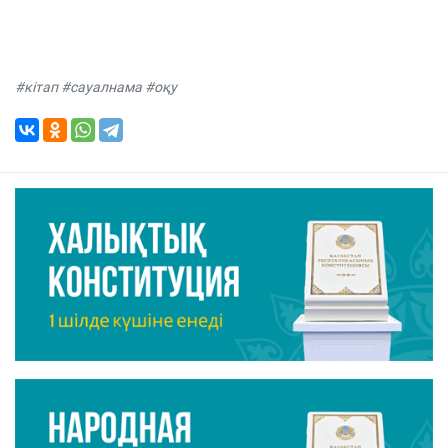
#кітап #сауалнама #оқу