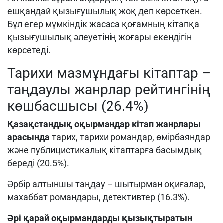
ешқандай қызығушылық жоқ деп көрсеткен.
Бұл егер мүмкіндік жасаса қоғамның кітапқа
қызығушылық әлеуетінің жоғары екендігін
көрсетеді.
Тарихи мазмұндағы кітаптар –
таңдаулы жанрлар рейтингінің
көшбасшысы (26.4%)
Қазақстандық оқырмандар кітап жанрлары
арасында
тарих, тарихи романдар, өмірбаяндар
және публицистикалық кітаптарға басымдық
береді (20.5%).
Әрбір алтыншы таңдау – шытырман оқиғалар,
махаббат романдары, детективтер (16.3%).
Әрі қарай оқырмандарды қызықтыратын