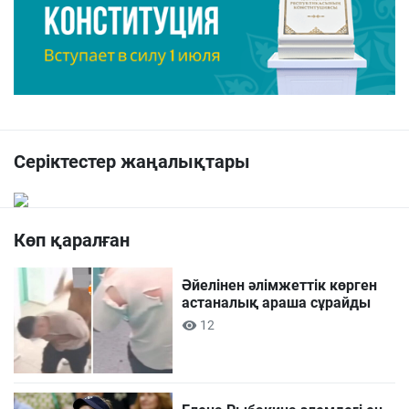
Серіктестер жаңалықтары
Көп қаралған
Әйелінен әлімжеттік көрген
астаналық араша сұрайды
12