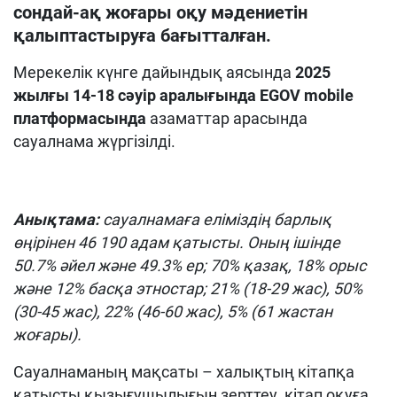
сондай-ақ жоғары оқу мәдениетін
қалыптастыруға бағытталған.
Мерекелік күнге дайындық аясында
2025
жылғы 14-18 сәуір аралығында
EGOV mobile
платформасында
азаматтар арасында
сауалнама жүргізілді.
Анықтама:
сауалнамаға еліміздің барлық
өңірінен 46 190 адам қатысты. Оның ішінде
50.7% әйел және 49.3% ер; 70% қазақ, 18% орыс
және 12% басқа этностар; 21% (18-29 жас), 50%
(30-45 жас), 22% (46-60 жас), 5% (61 жастан
жоғары).
Сауалнаманың мақсаты – халықтың кітапқа
қатысты қызығушылығын зерттеу, кітап оқуға