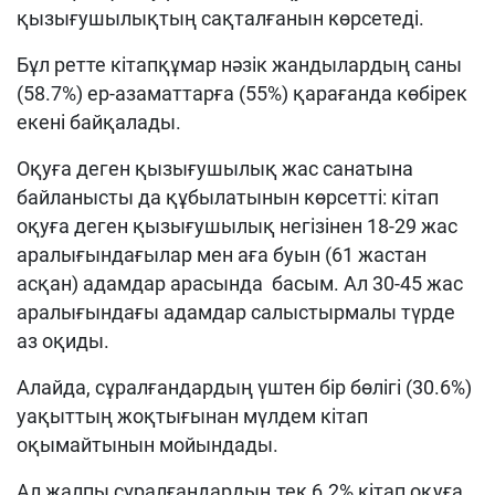
қызығушылықтың сақталғанын көрсетеді.
Бұл ретте кітапқұмар нәзік жандылардың саны
(58.7%) ер-азаматтарға (55%) қарағанда көбірек
екені байқалады.
Оқуға деген қызығушылық жас санатына
байланысты да құбылатынын көрсетті: кітап
оқуға деген қызығушылық негізінен 18-29 жас
аралығындағылар мен аға буын (61 жастан
асқан) адамдар арасында басым. Ал 30-45 жас
аралығындағы адамдар салыстырмалы түрде
аз оқиды.
Алайда, сұралғандардың үштен бір бөлігі (30.6%)
уақыттың жоқтығынан мүлдем кітап
оқымайтынын мойындады.
Ал жалпы сұралғандардың тек 6.2% кітап оқуға