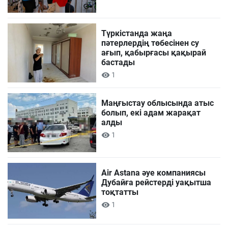
Түркістанда жаңа
пәтерлердің төбесінен су
ағып, қабырғасы қақырай
бастады
1
Маңғыстау облысында атыс
болып, екі адам жарақат
алды
1
Air Astana әуе компаниясы
Дубайға рейстерді уақытша
тоқтатты
1