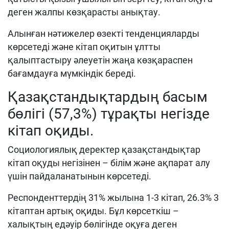
деген жалпы көзқарасты анықтау.
Алынған нәтижелер өзекті тенденцияларды
көрсетеді және кітап оқитын ұлтты
қалыптастыру әлеуетін жаңа көзқараспен
бағамдауға мүмкіндік береді.
Қазақстандықтардың
басым
бөлігі (57,3%) тұрақты негізде
кітап оқиды.
Социологиялық деректер қазақстандықтар
кітап оқуды негізінен – білім және ақпарат алу
үшін пайдаланатынын көрсетеді.
Респонденттердің 31% жылына 1-3 кітап, 26.3% 3
кітаптан артық оқиды. Бұл көрсеткіш –
халықтың едәуір бөлігінде оқуға деген