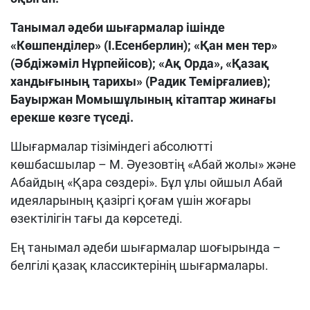
Танымал әдеби шығармалар ішінде
«Көшпенділер» (І.Есенберлин); «Қан мен тер»
(
Әбдіжәміл
Нұрпейісов); «Ақ Орда», «Қазақ
хандығының тарихы» (Радик Темірғалиев);
Бауыржан Момышұлының кітаптар жинағы
ерекше көзге түседі.
Шығармалар тізіміндегі абсолютті
көшбасшылар – М. Әуезовтің «Абай жолы» және
Абайдың «Қара сөздері». Бұл ұлы ойшыл Абай
идеяларының қазіргі қоғам үшін жоғары
өзектілігін тағы да көрсетеді.
Ең танымал әдеби шығармалар шоғырында –
белгілі қазақ классиктерінің шығармалары.