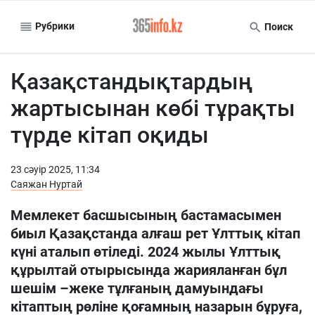
Рубрики
Поиск
Қазақстандықтардың
жартысынан көбі тұрақты
түрде кітап оқиды
23 сәуiр 2025, 11:34
Саяжан Нуртай
Мемлекет басшысының бастамасымен
биыл Қазақстанда алғаш рет Ұлттық кітап
күні аталып өтіледі. 2024 жылы Ұлттық
құрылтай отырысында жарияланған бұл
шешім –жеке тұлғаның дамуындағы
кітаптың рөліне қоғамның назарын бұруға,