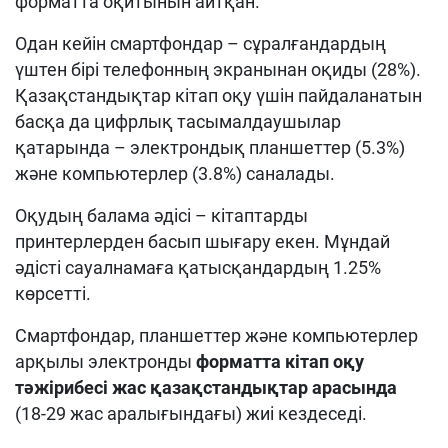
форматта оқитынын айтқан.
Одан кейін смартфондар – сұралғандардың
үштен бірі телефонның экранынан оқиды (28%).
Қазақстандықтар кітап оқу үшін пайдаланатын
басқа да цифрлық тасымалдаушылар
қатарында – электрондық планшеттер (5.3%)
және компьютерлер (3.8%) саналады.
Оқудың балама әдісі – кітаптарды
принтерлерден басып шығару екен. Мұндай
әдісті сауалнамаға қатысқандардың 1.25%
көрсетті.
Смартфондар, планшеттер және компьютерлер
арқылы электронды
форматта кітап оқу
тәжірибесі
жас қазақстандықтар арасында
(18-29 жас аралығындағы) жиі кездеседі.