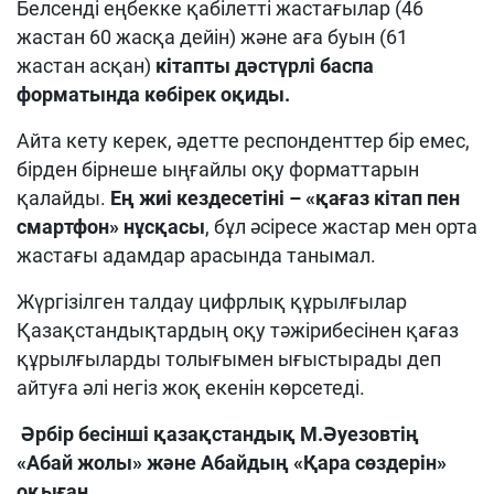
Белсенді еңбекке қабілетті жастағылар (46
жастан 60 жасқа дейін) және аға буын (61
жастан асқан)
кітапты дәстүрлі баспа
форматында көбірек оқиды.
Айта кету керек, әдетте респонденттер бір емес,
бірден бірнеше ыңғайлы оқу форматтарын
қалайды.
Ең жиі кездесетіні – «қағаз кітап пен
смартфон» нұсқасы
, бұл әсіресе жастар мен орта
жастағы адамдар арасында танымал.
Жүргізілген талдау цифрлық құрылғылар
Қазақстандықтардың оқу тәжірибесінен қағаз
құрылғыларды толығымен ығыстырады деп
айтуға әлі негіз жоқ екенін көрсетеді.
Әрбір
бесінші қазақстандық М.
Әуезовтің
«Абай жолы» және Абайдың «Қара сөздерін»
оқыған.