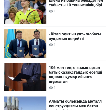
Елена Рыбакина әлемдегі ең
табысты 10 теннисшінің бірі
1
«Кітап оқитын ұлт» жобасы
ауқымын кеңейтті
1
106 млн теңге жымқырған
батысқазақстандық есепші
ақшаны құмар ойынға
жұмсаған
1
Алматы облысында металл
конструкциясы мен бетон