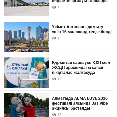
өндіретін ірі зауыт ашылды
1
Үкімет Астананы дамыту
үшін 16 миллиард теңге бөлді
1
Құрылтай сайлауы: ҚХП мен
ЖСДП арасындағы саяси
пікірталас жалғасуда
12
Алматыда ALMA LOVE 2026
фестивалі аясында Jas Vibe
акциясы басталды
12