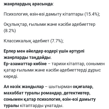
жанрлардың арасында
:
Психология, өзін-өзі дамыту кітаптары (15.4%);
Оқулықтар, ғылыми және кәсіби әдебиеттер
(8.2%)
Классикалық әдебиет (7.7%);
Ерлер мен әйелдер өздері үшін әртүрлі
жанрларды таңдайды
.
Ер-азаматтар көбіне
– тарихи кітаптар, сонымен
қатар ғылыми және кәсіби әдебиеттерді дұрыс
көреді.
Ал нәзік жандылар
– шытырман
оқиғалар,
махаббат туралы романдар, детективтер,
сонымен қатар психология, өзін-өзі дамыту
туралы
кітаптарды ұнатады.