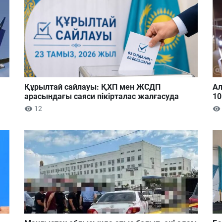
Құрылтай сайлауы: ҚХП мен ЖСДП
Ал
арасындағы саяси пікірталас жалғасуда
10
12