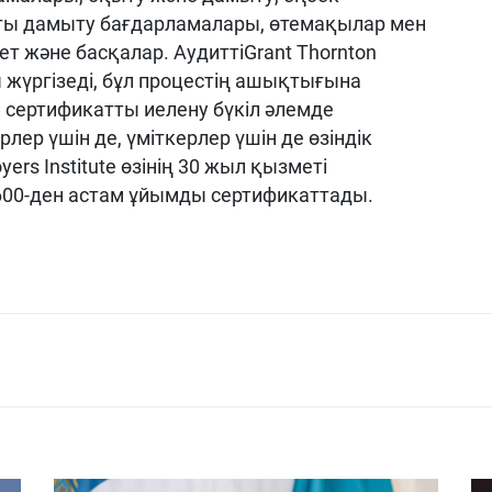
ты
дамыту
бағдарламалары
,
өтемақылар
мен
ет
және
басқалар
.
Аудитті
Grant
Thornton
ы
жүргізеді
,
бұл
процестің
ашықтығына
й
сертификатты
иелену
бүкіл
әлемде
рлер
үшін
де,
үміткерлер
үшін
де
өзіндік
yers
Institute
өзінің
30
жыл
қызметі
600-ден
астам
ұйымды
сертификаттады
.