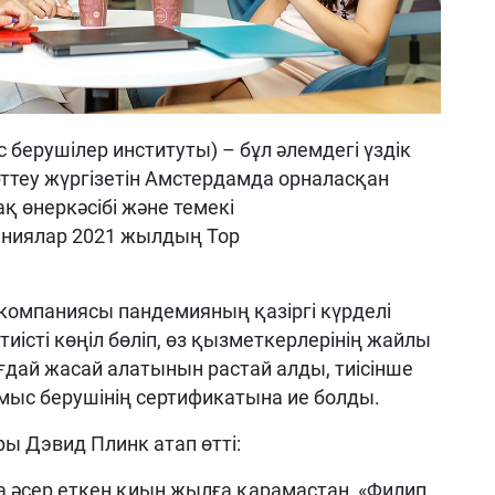
с
берушілер
институты) –
бұл
әлемдегі
үздік
рттеу
жүргізетін
Амстердамда
орналасқан
а
қ
өнеркәсібі
және
темекі
ниялар
2021
жылдың
Top
компаниясы
панде
мияның
қазіргі
күрделі
тиісті
көңіл
бөліп
,
өз
қызметкерлерінің
жайлы
ғдай
жасай
алатынын
растай
алды
,
тиісінше
мыс
берушінің
сертификатына
ие
болды
.
ры
Дэвид
Плинк
атап
өтті
:
а
әсер
еткен
қиын
жылға
қарамастан
,
«
Филип