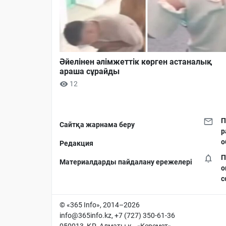
Әйелінен әлімжеттік көрген астаналық
араша сұрайды
12
П
Сайтқа жарнама беру
р
о
Редакция
П
Материалдарды пайдалану ережелері
о
с
© «365 Info», 2014–2026
info@365info.kz
, +7 (727) 350-61-36