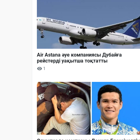
Air Astana әуе компаниясы Дубайға
рейстерді уақытша тоқтатты
1