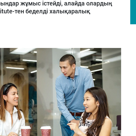
рындар
жұмыс
істейді
,
алайда
олардың
titute-тен
беделді
халықаралық