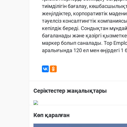
тиімділігін
бағалау
,
көшбасшылық
жеңілдіктер
,
корпоративтік
мәдени
тәуелсіз
консалтингтік
компанияс
кепілдік
береді
.
Сондықтан
мұнда
бағаланады
және
қазіргі
қызметке
маркер
болып
саналады
.
Top
Emplo
аралығында
120 ел мен
өңірдегі
1 
Серіктестер жаңалықтары
Көп қаралған