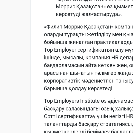
Моррис
Қазақстан
»
өз
қ
ызмет
көрсетуді
жалғастыруда
»
.
«
Филип Моррис
Қазақстан
»
компа
оларды
тұрақты
жетілдіру
мен
қыз
бойынша
жиналған
практикалард
Top
Employer
сертификатын
алу мүм
ішінде
,
мысалы
, компания
HR
депа
бағдарламасы
н айта кеткен жөн
,
о
арасынан
шығатын
тәлімгер
жаңа
корпоративтік
мәдениетпен
таныс
барынша
қолдау
көрсетеді
.
Top
Employers
Institute
өз
әдіснама
басқару
саласындағы
озық
халық
Сәтті
сертификаттау
үшін
негізгі
H
таланттарды
басқару
стратегиясы
қызметкерлерді
бейімдеу
бағдарл