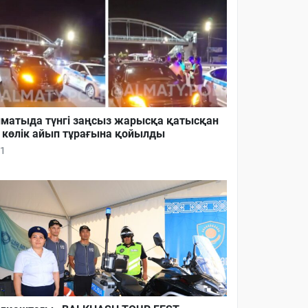
матыда түнгі заңсыз жарысқа қатысқан
 көлік айып тұрағына қойылды
1