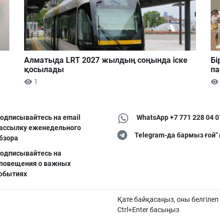
Алматыда LRT 2027 жылдың соңында іске
Бі
қосылады
па
1
одписывайтесь на email
WhatsApp +7 771 228 04 0
ассылку еженедельного
Telegram-да бармыз ғой"
бзора
одписывайтесь на
повещения о важных
обытиях
Қате байқасаңыз, оны белгілеп
Ctrl+Enter басыңыз