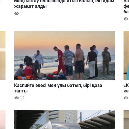
ң
Маңғыстау облысында атыс болып, екі адам
Ба
жарақат алды
фе
ба
1
Каспийге әкесі мен ұлы батып, бірі қаза
«К
тапты
ке
12