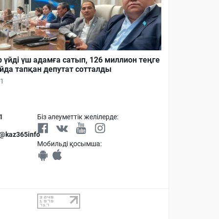
р үйді үш адамға сатып, 126 миллион теңге
йда тапқан депутат сотталды
1
1
Біз әлеуметтік желілерде:
 @kaz365info
Мобильді қосымша: