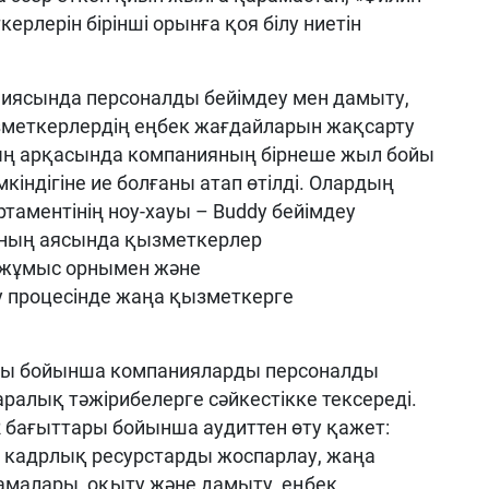
керлерін
бірінші
орынға
қоя
білу
ниет
ін
ниясы
нда
персоналды
бейімдеу
мен
дамыту
,
меткерлердің
еңбек
жағдайла
рын
жақсарту
ың
арқасында
компанияның
бірнеше
жыл
бойы
кіндігіне ие
болғаны
атап
өтілді
.
Олардың
ртаментінің
ноу-
хауы
–
Buddy
бейімдеу
ның
аясын
да
қызметкерлер
жұмыс
орнымен
және
у
процесінде
жаңа қызметкерге
сы
бойынша
компанияларды
п
ерсоналды
аралық
тәжірибелерге
сәйкестікке
тексереді
.
R
бағыттары
бойынша
аудиттен
өту
қажет
:
,
кадрлы
қ
ресурстарды
жоспарлау
,
жаңа
амалары
,
оқыту
және
дамыту
,
еңбек