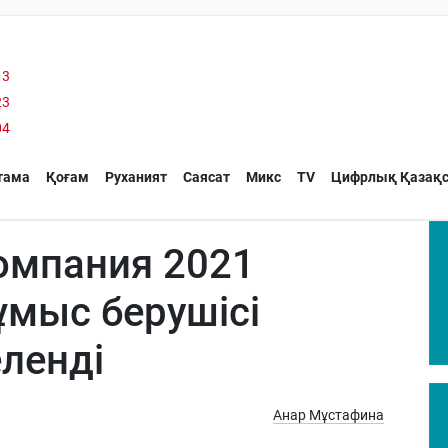
13
23
04
тама
Қоғам
Руханият
Саясат
Микс
TV
Цифрлық Қазақс
омпания 2021
мыс берушісі
ленді
Анар Мұстафина