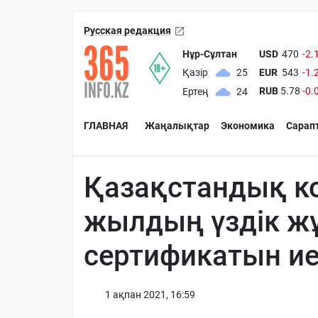
Русская редакция
Нұр-Сұлтан
USD
470
-2.
EUR
543
-1.
Қазір
25
RUB
5.78
-0.
Ертең
24
ГЛАВНАЯ
Жаңалықтар
Экономика
Сарап
Қазақстандық к
жылдың үздік жұ
сертификатын ие
1 ақпан 2021, 16:59