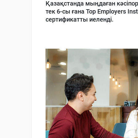
Қазақстанда
мыңдаған
кәсіпо
тек 6-сы
ғана
Top
Employers
Ins
сертификат
ты
иеленді
.