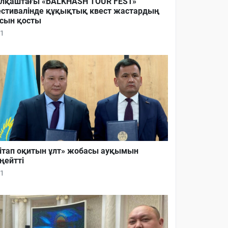
лқаштағы «BALKHASH TOUR FEST»
стивалінде құқықтық квест жастардың
сын қосты
1
ітап оқитын ұлт» жобасы ауқымын
ңейтті
1