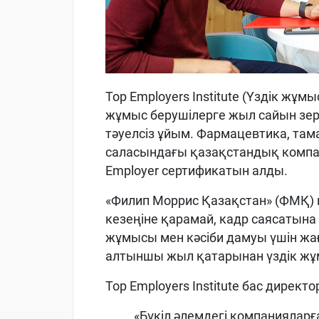
Top
Employers
Institute
(
Үздік
жұмы
жұмыс
берушілерге
жыл
сайын
зе
тәуелсіз
ұйым
. Фармацевтика,
там
саласындағы
қаз
ақстандық
компа
Employer
сертификатын
алды
.
«
Филип Моррис
Қазақстан
»
(ФМҚ)
кезеңіне
қарамай
,
кадр
саясатына
жұмысы
мен
кәсіби
дамуы
үшін
жа
алтыншы
жыл
қатарынан
үздік
жұ
Top
Employers
Institute
бас
директо
«
Бүкіл
әлемдегі
компанияларғ