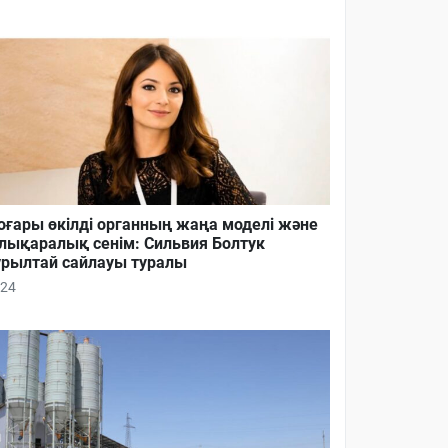
ғары өкілді органның жаңа моделі және
лықаралық сенім: Сильвия Болтук
рылтай сайлауы туралы
24