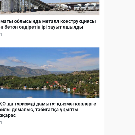
маты облысында металл конструкциясы
н бетон өндіретін ірі зауыт ашылды
1
О-да туризмді дамыту: қызметкерлерге
йлы демалыс, табиғатқа ұқыпты
зқарас
1