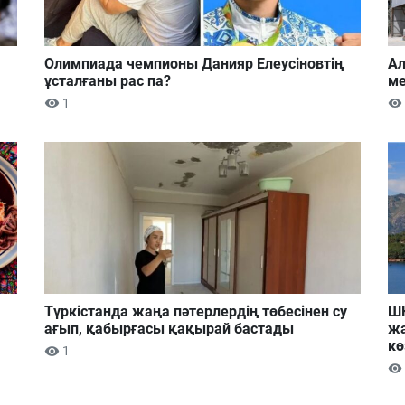
Олимпиада чемпионы Данияр Елеусіновтің
Ал
ұсталғаны рас па?
ме
1
Түркістанда жаңа пәтерлердің төбесінен су
ШҚ
ағып, қабырғасы қақырай бастады
жа
кө
1