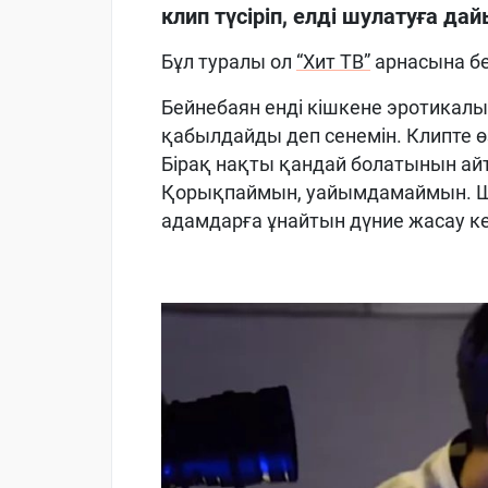
клип түсіріп, елді шулатуға дай
Бұл туралы ол
“Хит ТВ”
арнасына бе
Бейнебаян енді кішкене эротикал
қабылдайды деп сенемін. Клипте өз
Бірақ нақты қандай болатынын ай
Қорықпаймын, уайымдамаймын. Шо
адамдарға ұнайтын дүние жасау кер