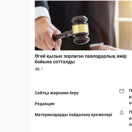
Өгей қызын зорлаған павлодарлық өмір
бойына сотталды
1
П
Сайтқа жарнама беру
р
о
Редакция
П
Материалдарды пайдалану ережелері
о
с