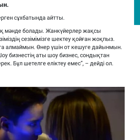
ын.
рген сұхбатында айтты.
ық мәнде болады. Жанкүйерлер жақсы
іміздің сезімімізге шектеу қойған жоқпыз.
та алмаймын. Өнер үшін от кешуге дайынмын.
у бизнестің аты шоу бизнес, сондықтан
ек. Бұл шетелге еліктеу емес”, – дейді ол.