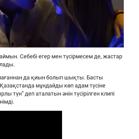
аймын. Себебі егер мен түсірмесем де, жастар
алады.
лағаннан да қиын болып шықты. Басты
. Қазақстанда мұндайды көп адам түсіне
ырлы түн” деп аталатын әнін түсірілген клипі
німді.