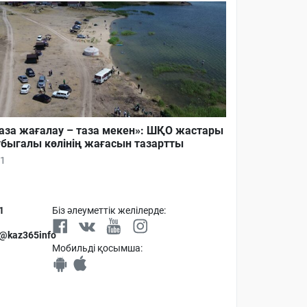
аза жағалау – таза мекен»: ШҚО жастары
быгалы көлінің жағасын тазартты
1
1
Біз әлеуметтік желілерде:
 @kaz365info
Мобильді қосымша: