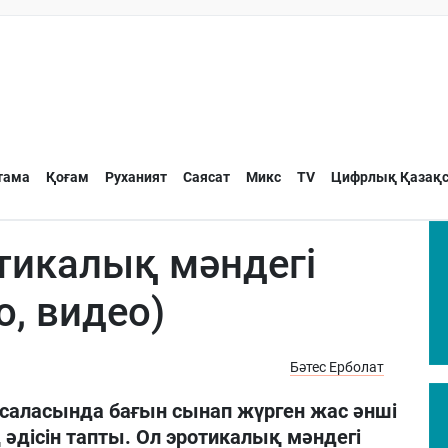
тама
Қоғам
Руханият
Саясат
Микс
TV
Цифрлық Қазақс
отикалық мәндегі
о, видео)
Бәтес Ерболат
 саласында бағын сынап жүрген жас әнші
 әдісін тапты. Ол эротикалық мәндегі