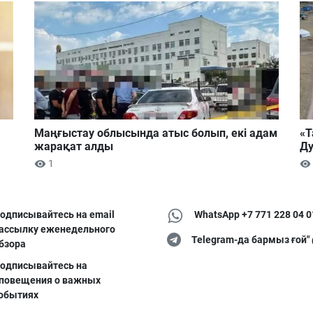
Маңғыстау облысында атыс болып, екі адам
«Т
жарақат алды
Ду
1
одписывайтесь на email
WhatsApp +7 771 228 04 0
ассылку еженедельного
Telegram-да бармыз ғой"
бзора
одписывайтесь на
повещения о важных
обытиях