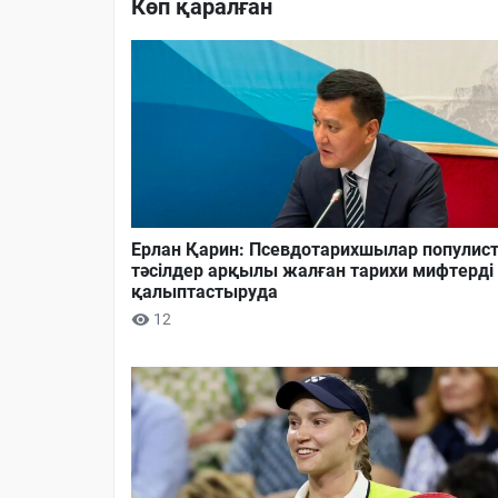
Көп қаралған
Ерлан Қарин: Псевдотарихшылар популист
тәсілдер арқылы жалған тарихи мифтерді
қалыптастыруда
12