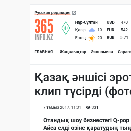
Русская редакция
Нұр-Сұлтан
USD
470
EUR
542
Қазір
19
RUB
5.71
Ертең
20
ГЛАВНАЯ
Жаңалықтар
Экономика
Сарап
Қазақ әншісі эр
клип түсірді (фот
7 тамыз 2017, 11:31
331
Отандық шоу бизнестегі Q-pop
Айса елді өзіне қаратудың тың