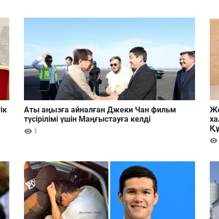
ік
Аты аңызға айналған Джеки Чан фильм
Жо
түсірілімі үшін Маңғыстауға келді
ха
Құ
1