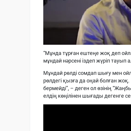
“Мұнда тұрған ештеңе жоқ деп ойл
мұндай нәрсені іздеп жүріп тауып 
Мұндай рөлді сомдап шығу мен ой
рөлдегі қызға да оңай болған жоқ
бермейді”, – деген ол өзінің “Жаңб
елдің көңілінен шығады дегенге се