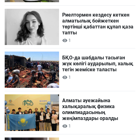
Риелтормен кездесу кеткен
алматылық бойжеткен
төртінші қабаттан құлап қаза
тапты
1
БҚО-да шабдалы тасыған
жүк көлігі аударылып, халық
тегін жеміске таласты
1
Алматы әуежайына
халықаралық физика
олимпиадасының
жеңімпаздары оралды
1