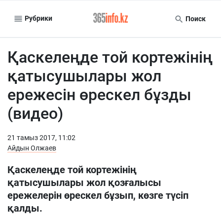
Рубрики
Поиск
Қаскелеңде той кортежінің
қатысушылары жол
ережесін өрескел бұзды
(видео)
21 тамыз 2017, 11:02
Айдын Олжаев
Қаскелеңде той кортежінің
қатысушылары жол қозғалысы
ережелерін өрескел бұзып, көзге түсіп
қалды.