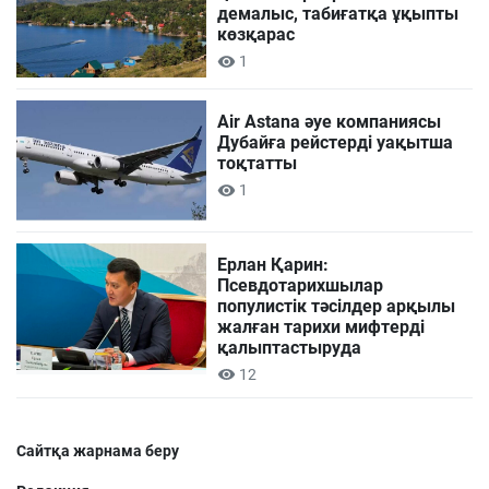
демалыс, табиғатқа ұқыпты
көзқарас
1
Air Astana әуе компаниясы
Дубайға рейстерді уақытша
тоқтатты
1
Ерлан Қарин:
Псевдотарихшылар
популистік тәсілдер арқылы
жалған тарихи мифтерді
қалыптастыруда
12
Сайтқа жарнама беру