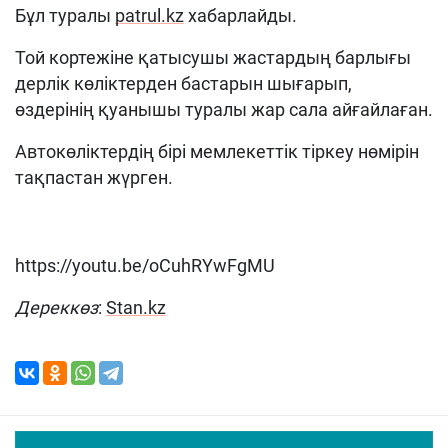
Бұл туралы
patrul.kz
хабарлайды.
Той кортежіне қатысушы жастардың барлығы
дерлік көліктерден бастарын шығарып,
өздерінің қуанышы туралы жар сала айғайлаған.
Автокөліктердің бірі мемлекеттік тіркеу нөмірін
тақпастан жүрген.
https://youtu.be/oCuhRYwFgMU
Дереккөз
:
Stan.kz