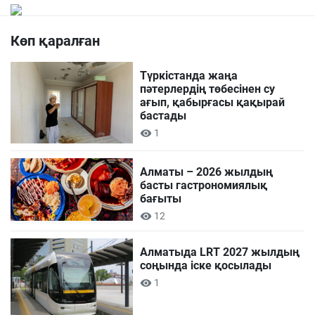
Көп қаралған
Түркістанда жаңа
пәтерлердің төбесінен су
ағып, қабырғасы қақырай
бастады
1
Алматы – 2026 жылдың
басты гастрономиялық
бағыты
12
Алматыда LRT 2027 жылдың
соңында іске қосылады
1