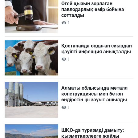
Өгей қызын зорлаған
павлодарлық өмір бойына
сотталды
1
Қостанайда ондаған сиырдан
қауіпті инфекция анықталды
1
Алматы облысында металл
конструкциясы мен бетон
өндіретін ірі зауыт ашылды
1
ШҚО-да туризмді дамыту:
қызметкерлерге жайлы