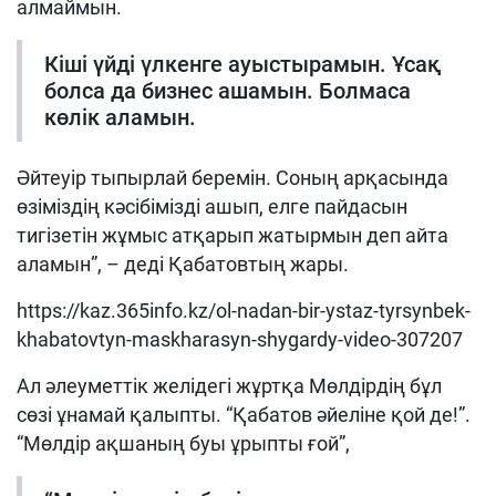
алмаймын.
Кіші үйді үлкенге ауыстырамын. Ұсақ
болса да бизнес ашамын. Болмаса
көлік аламын.
Әйтеуір тыпырлай беремін. Соның арқасында
өзіміздің кәсібімізді ашып, елге пайдасын
тигізетін жұмыс атқарып жатырмын деп айта
аламын”, – деді Қабатовтың жары.
https://kaz.365info.kz/ol-nadan-bir-ystaz-tyrsynbek-
khabatovtyn-maskharasyn-shygardy-video-307207
Ал әлеуметтік желідегі жұртқа Мөлдірдің бұл
сөзі ұнамай қалыпты. “Қабатов әйеліне қой де!”.
“Мөлдір ақшаның буы ұрыпты ғой”,