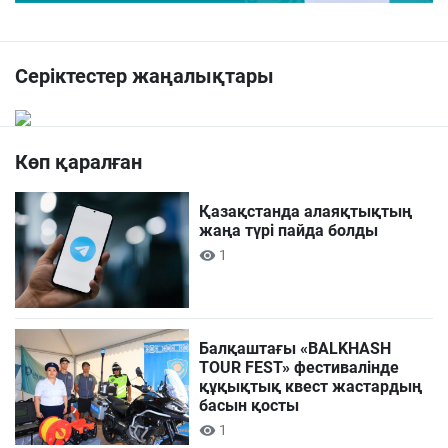
Серіктестер жаңалықтары
Көп қаралған
Қазақстанда алаяқтықтың
жаңа түрі пайда болды
1
Балқаштағы «BALKHASH
TOUR FEST» фестивалінде
құқықтық квест жастардың
басын қосты
1