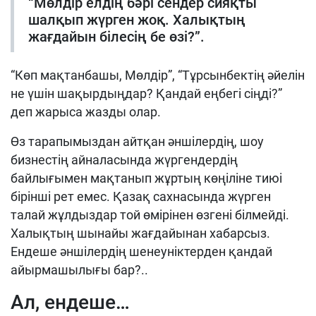
“Мөлдір елдің бәрі сендер сияқты
шалқып жүрген жоқ. Халықтың
жағдайын білесің бе өзі?”.
“Көп мақтанбашы, Мөлдір”, “Тұрсынбектің әйелін
не үшін шақырдыңдар? Қандай еңбегі сіңді?”
деп жарыса жазды олар.
Өз тарапымыздан айтқан әншілердің, шоу
бизнестің айналасында жүргендердің
байлығымен мақтанып жұртың көңіліне тиюі
бірінші рет емес. Қазақ сахнасында жүрген
талай жұлдыздар той өмірінен өзгені білмейді.
Халықтың шынайы жағдайынан хабарсыз.
Ендеше әншілердің шенеуніктерден қандай
айырмашылығы бар?..
Ал, ендеше…