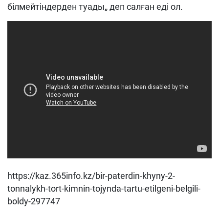
білмейтіндерден туады„ деп салған еді ол.
https://kaz.365info.kz/bir-paterdin-khyny-2-
tonnalykh-tort-kimnin-tojynda-tartu-etilgeni-belgili-
boldy-297747