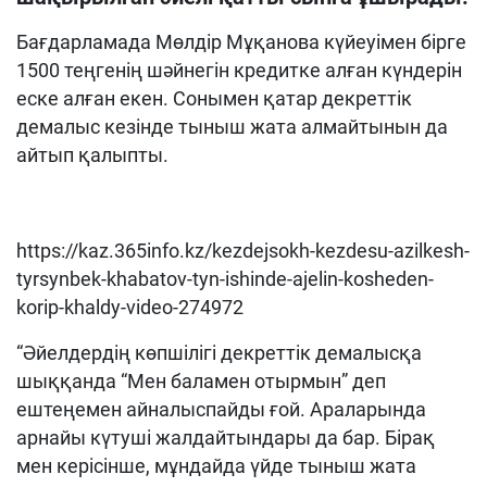
Бағдарламада Мөлдір Мұқанова күйеуімен бірге
1500 теңгенің шәйнегін кредитке алған күндерін
еске алған екен. Сонымен қатар декреттік
демалыс кезінде тыныш жата алмайтынын да
айтып қалыпты.
https://kaz.365info.kz/kezdejsokh-kezdesu-azilkesh-
tyrsynbek-khabatov-tyn-ishinde-ajelin-kosheden-
korip-khaldy-video-274972
“Әйелдердің көпшілігі декреттік демалысқа
шыққанда “Мен баламен отырмын” деп
ештеңемен айналыспайды ғой. Араларында
арнайы күтуші жалдайтындары да бар. Бірақ
мен керісінше, мұндайда үйде тыныш жата