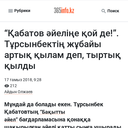
Рубрики
Поиск
“Қабатов әйеліңе қой де!”.
Тұрсынбектің жұбайы
артық қылам деп, тыртық
қылды
17 тамыз 2018, 9:28
212
Айдын Олжаев
Мұндай да болады екен. Тұрсынбек
Қабатовтың
“Бақытты
бағдарламасына қонаққа
әйел”
шақырылған әйелі қатты сынға ұшырады.