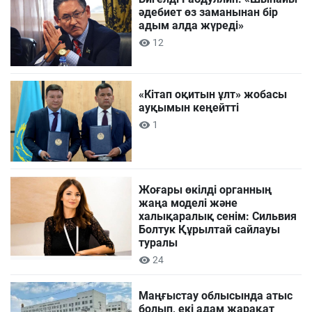
әдебиет өз заманынан бір
адым алда жүреді»
12
«Кітап оқитын ұлт» жобасы
ауқымын кеңейтті
1
Жоғары өкілді органның
жаңа моделі және
халықаралық сенім: Сильвия
Болтук Құрылтай сайлауы
туралы
24
Маңғыстау облысында атыс
болып, екі адам жарақат