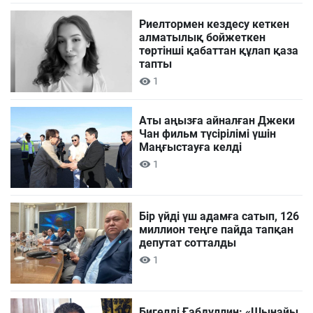
Риелтормен кездесу кеткен
алматылық бойжеткен
төртінші қабаттан құлап қаза
тапты
1
Аты аңызға айналған Джеки
Чан фильм түсірілімі үшін
Маңғыстауға келді
1
Бір үйді үш адамға сатып, 126
миллион теңге пайда тапқан
депутат сотталды
1
Бигелді Ғабдуллин: «Шынайы