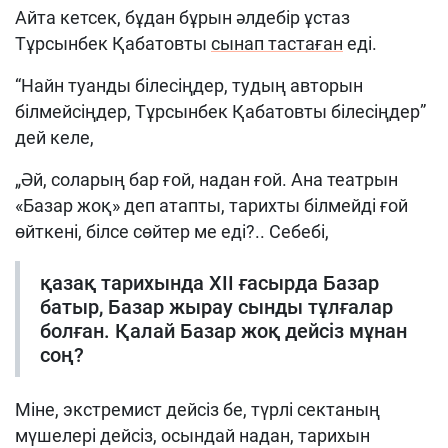
Айта кетсек, бұдан бұрын әлдебір ұстаз
Тұрсынбек Қабатовты
сынап тастаған
еді.
“Найн туанды білесіңдер, тудың авторын
білмейсіңдер, Тұрсынбек Қабатовты білесіңдер”
дей келе,
„Әй, соларың бар ғой, надан ғой. Ана театрын
«Базар жоқ» деп атапты, тарихты білмейді ғой
өйткені, білсе сөйтер ме еді?.. Себебі,
қазақ тарихында ХІІ ғасырда Базар
батыр, Базар жырау сынды тұлғалар
болған. Қалай Базар жоқ дейсіз мұнан
соң?
Міне, экстремист дейсіз бе, түрлі сектаның
мүшелері дейсіз, осындай надан, тарихын