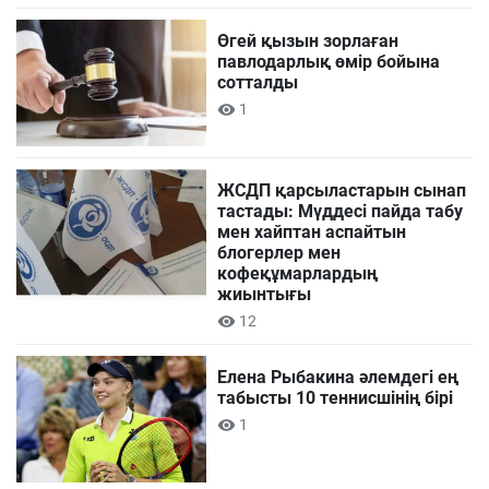
Өгей қызын зорлаған
павлодарлық өмір бойына
сотталды
1
ЖСДП қарсыластарын сынап
тастады: Мүддесі пайда табу
мен хайптан аспайтын
блогерлер мен
кофеқұмарлардың
жиынтығы
12
Елена Рыбакина әлемдегі ең
табысты 10 теннисшінің бірі
1