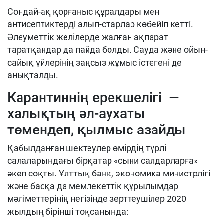
Сондай-ақ қорғаныс құралдары мен
антисептиктерді алып-старлар көбейіп кетті.
Әлеуметтік желілерде жалған ақпарат
таратқандар да пайда болды. Сауда және ойын-
сайық үйлерінің заңсыз жұмыс істегені де
анықталды.
Карантиннің ерекшелігі —
халықтың әл-аухаты
төмендеп, қылмыс азайды
Қабылданған шектеулер өмірдің түрлі
салаларындағы бірқатар «сыни салдарларға»
әкеп соқты. Ұлттық банк, экономика министрлігі
және басқа да мемлекеттік құрылымдар
мәліметтерінің негізінде зерттеушілер 2020
жылдың бірінші тоқсанында: