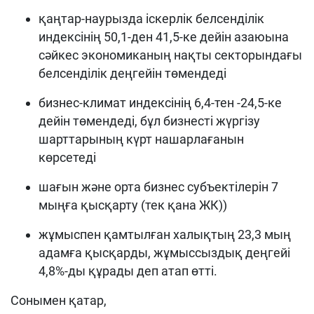
қаңтар-наурызда іскерлік белсенділік
индексінің 50,1-ден 41,5-ке дейін азаюына
сәйкес экономиканың нақты секторындағы
белсенділік деңгейін төмендеді
бизнес-климат индексінің 6,4-тен -24,5-ке
дейін төмендеді, бұл бизнесті жүргізу
шарттарының күрт нашарлағанын
көрсетеді
шағын және орта бизнес субъектілерін 7
мыңға қысқарту (тек қана ЖК))
жұмыспен қамтылған халықтың 23,3 мың
адамға қысқарды, жұмыссыздық деңгейі
4,8%-ды құрады деп атап өтті.
Сонымен қатар,