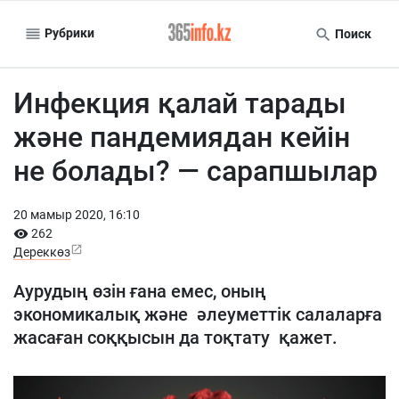
Рубрики
Поиск
Инфекция қалай тарады
және пандемиядан кейін
не болады? — сарапшылар
20 мамыр 2020, 16:10
262
Дереккөз
Аурудың өзін ғана емес, оның
экономикалық және әлеуметтік салаларға
жасаған соққысын да тоқтату қажет.