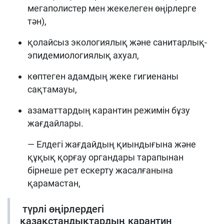
мегаполистер мен жекелеген өңірлерге
тән),
қолайсыз экологиялық және санитарлық-
эпидемиологиялық ахуал,
көптеген адамдың жеке гигиенаны
сақтамауы,
азаматтардың карантин режимін бұзу
жағдайлары.
— Елдегі жағдайдың қиындығына және
құқық қорғау органдары тарапынан
бірнеше рет ескерту жасалғанына
қарамастан,
түрлі өңірлердегі
қазақстандықтардың карантин