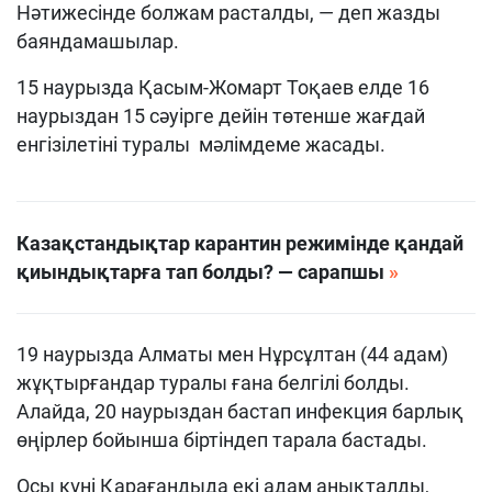
Нәтижесінде болжам расталды, — деп жазды
баяндамашылар.
15 наурызда Қасым-Жомарт Тоқаев елде 16
наурыздан 15 сәуірге дейін төтенше жағдай
енгізілетіні туралы мәлімдеме жасады.
Казақстандықтар карантин режимінде қандай
қиындықтарға тап болды? — сарапшы
19 наурызда Алматы мен Нұрсұлтан (44 адам)
жұқтырғандар туралы ғана белгілі болды.
Алайда, 20 наурыздан бастап инфекция барлық
өңірлер бойынша біртіндеп тарала бастады.
Осы күні Қарағандыда екі адам анықталды,