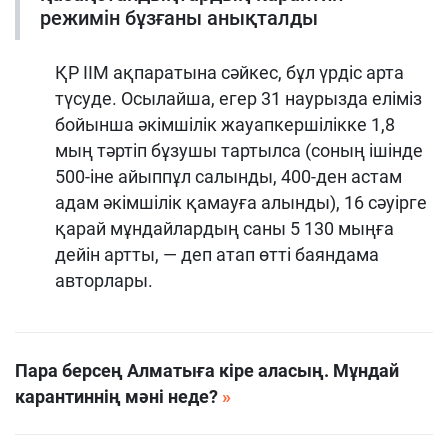
режимін бұзғаны анықталды
ҚР ІІМ ақпаратына сәйкес, бұл үрдіс арта
түсуде. Осылайша, егер 31 наурызда еліміз
бойынша әкімшілік жауапкершілікке 1,8
мың тәртіп бұзушы тартылса (соның ішінде
500-іне айыппұл салынды, 400-ден астам
адам әкімшілік қамауға алынды), 16 сәуірге
қарай мұндайлардың саны 5 130 мыңға
дейін артты, — деп атап өтті баяндама
авторлары.
Пара берсең Алматыға кіре аласың. Мұндай
карантиннің мәні неде?