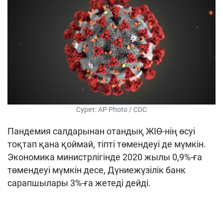
Сурет: AP Photo / CDC
Пандемия салдарынан отандық ЖІӨ-нің өсуі
тоқтап қана қоймай, тіпті төмендеуі де мүмкін.
Экономика министрлігінде 2020 жылы 0,9%-ға
төмендеуі мүмкін десе, Дүниежүзілік банк
сарапшылары 3%-ға жетеді дейді.