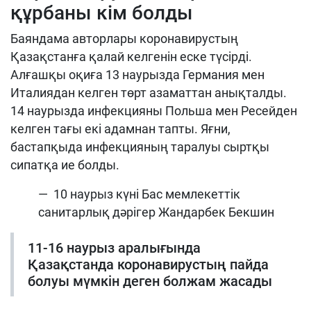
құрбаны кім болды
Баяндама авторлары коронавирустың
Қазақстанға қалай келгенін еске түсірді.
Алғашқы оқиға 13 наурызда Германия мен
Италиядан келген төрт азаматтан анықталды.
14 наурызда инфекцияны Польша мен Ресейден
келген тағы екі адамнан тапты. Яғни,
бастапқыда инфекцияның таралуы сыртқы
сипатқа ие болды.
— 10 наурыз күні Бас мемлекеттік
санитарлық дәрігер Жандарбек Бекшин
11-16 наурыз аралығында
Қазақстанда коронавирустың пайда
болуы мүмкін деген болжам жасады