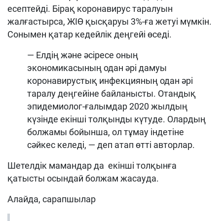
есептейді. Бірақ коронавирус таралуын
жалғастырса, ЖІӨ қысқаруы 3%-ға жетуі мүмкін.
Сонымен қатар кедейлік деңгейі өседі.
— Елдің және әсіресе оның
экономикасының одан әрі дамуы
коронавирустық инфекцияның одан әрі
таралу деңгейіне байланысты. Отандық
эпидемиолог-ғалымдар 2020 жылдың
күзінде екінші толқынды күтуде. Олардың
болжамы бойынша, ол тұмау індетіне
сәйкес келеді, — деп атап өтті авторлар.
Шетелдік мамандар да екінші толқынға
қатысты осындай болжам жасауда.
Алайда, сарапшылар