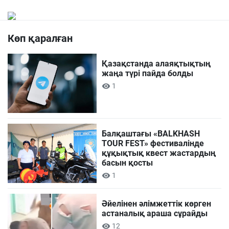
Көп қаралған
Қазақстанда алаяқтықтың
жаңа түрі пайда болды
1
Балқаштағы «BALKHASH
TOUR FEST» фестивалінде
құқықтық квест жастардың
басын қосты
1
Әйелінен әлімжеттік көрген
астаналық араша сұрайды
12