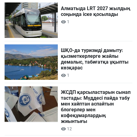
Алматыда LRT 2027 жылдың
соңында іске қосылады
1
ШҚО-да туризмді дамыту:
қызметкерлерге жайлы
демалыс, табиғатқа ұқыпты
көзқарас
1
ЖСДП қарсыластарын сынап
тастады: Мүддесі пайда табу
мен хайптан аспайтын
блогерлер мен
кофеқұмарлардың
жиынтығы
12