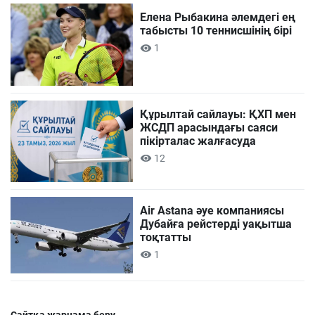
Елена Рыбакина әлемдегі ең
табысты 10 теннисшінің бірі
1
Құрылтай сайлауы: ҚХП мен
ЖСДП арасындағы саяси
пікірталас жалғасуда
12
Air Astana әуе компаниясы
Дубайға рейстерді уақытша
тоқтатты
1