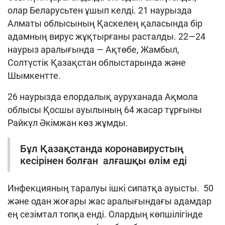
олар Беларусьтен ұшып келді. 21 наурызда
Алматы облысының Қаскелең қаласында бір
адамның вирус жұқтырғаны расталды. 22—24
наурыз аралығында — Ақтөбе, Жамбыл,
Солтүстік Қазақстан облыстарында және
Шымкентте.
26 наурызда елордалық ауруханада Ақмола
облысы Қосшы ауылының 64 жасар тұрғыны
Райкүл Әкімжан көз жұмды.
Бұл Қазақстанда коронавирустың
кесірінен болған алғашқы өлім еді
Инфекцияның таралуы ішкі сипатқа ауысты. 50
және одан жоғары жас аралығындағы адамдар
ең сезімтал топқа енді. Олардың көпшілігінде