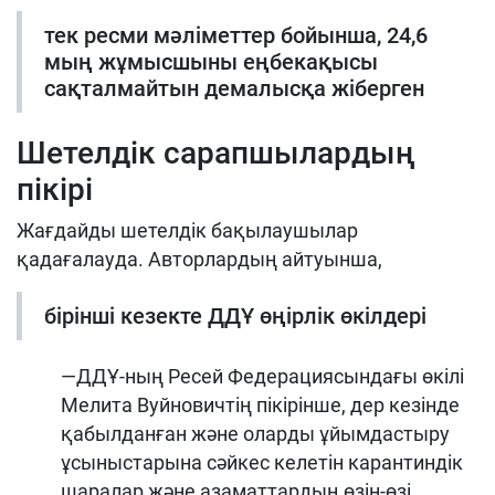
тек ресми мәліметтер бойынша, 24,6
мың жұмысшыны еңбекақысы
сақталмайтын демалысқа жіберген
Шетелдік сарапшылардың
пікірі
Жағдайды шетелдік бақылаушылар
қадағалауда. Авторлардың айтуынша,
бірінші кезекте ДДҰ өңірлік өкілдері
—ДДҰ-ның Ресей Федерациясындағы өкілі
Мелита Вуйновичтің пікірінше, дер кезінде
қабылданған және оларды ұйымдастыру
ұсыныстарына сәйкес келетін карантиндік
шаралар және азаматтардың өзін-өзі