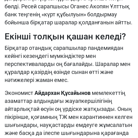
бөлді. Ресей сарапшысы Оганес Акопян Ұлттық
банк теңгенің «күрт құбылуын» болдырмау
бойынша бірқатар шаралар қолданғанын айтты.
Екінші толқын қашан келеді?
Бірқатар отандық сарапшылар пандемиядан
кейінгі кезеңдегі мүмкіндіктер мен
перспективаларды оң бағалайды. Шаралар мен
құралдар қазірдің өзінде сынан өтті және
нәтижелері жаман емес.
Экономист
Айдархан Құсайынов
мемлекеттің
азаматтар алдындағы жауапкершілігінің
айтарлықтай өсуін оң үрдіске жатқызады. Оның
пікірінше, қоғамның ТЖ мен карантиннен келген
шығындары, науқастарды емдеуге жұмсалатын
және басқа да ілеспе шығындарына қарағанда