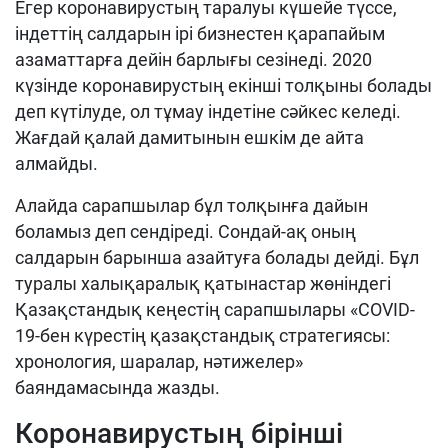
Егер коронавирустың таралуы күшейе түссе,
індеттің салдарын ірі бизнестен қарапайым
азаматтарға дейін барлығы сезінеді. 2020
күзінде коронавирустың екінші толқыны болады
деп күтілуде, ол тұмау індетіне сәйкес келеді.
Жағдай қалай дамитынын ешкім де айта
алмайды.
Алайда сарапшылар бұл толқынға дайын
боламыз деп сендіреді. Сондай-ақ оның
салдарын барынша азайтуға болады дейді. Бұл
туралы халықаралық қатынастар жөніндегі
Қазақстандық кеңестің сарапшылары «COVID-
19-бен күрестің қазақстандық стратегиясы:
хронология, шаралар, нәтижелер»
баяндамасында жазды.
Коронавирустың бірінші