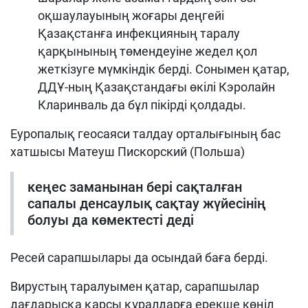
оқшаулауының жоғары деңгейі
Қазақстанға инфекцияның таралу
қарқынының төмендеуіне жедел қол
жеткізуге мүмкіндік берді. Сонымен қатар,
ДДҰ-ның Қазақстандағы өкілі Кэролайн
Кларинваль да бұл пікірді қолдады.
Еуропалық геосаяси талдау орталығының бас
хатшысы Матеуш Пискорский (Польша)
кеңес заманынан бері сақталған
сапалы денсаулық сақтау жүйесінің
болуы да көмектесті деді
Ресей сарапшылары да осындай баға берді.
Вирустың таралуымен қатар, сарапшылар
дағдарысқа қарсы құралдарға ерекше көңіл