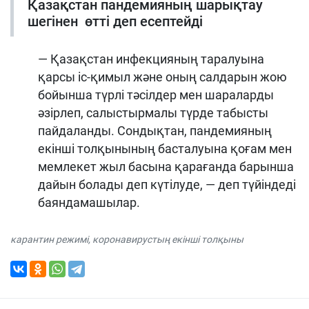
Қазақстан пандемияның шарықтау
шегінен өтті деп есептейді
— Қазақстан инфекцияның таралуына
қарсы іс-қимыл және оның салдарын жою
бойынша түрлі тәсілдер мен шараларды
әзірлеп, салыстырмалы түрде табысты
пайдаланды. Сондықтан, пандемияның
екінші толқынының басталуына қоғам мен
мемлекет жыл басына қарағанда барынша
дайын болады деп күтілуде, — деп түйіндеді
баяндамашылар.
карантин режимі
,
коронавирустың екінші толқыны