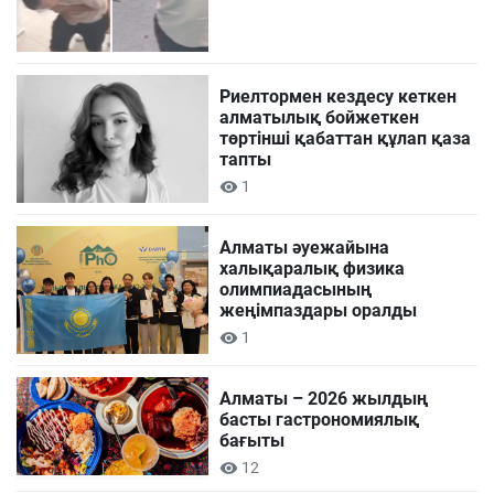
Риелтормен кездесу кеткен
алматылық бойжеткен
төртінші қабаттан құлап қаза
тапты
1
Алматы әуежайына
халықаралық физика
олимпиадасының
жеңімпаздары оралды
1
Алматы – 2026 жылдың
басты гастрономиялық
бағыты
12