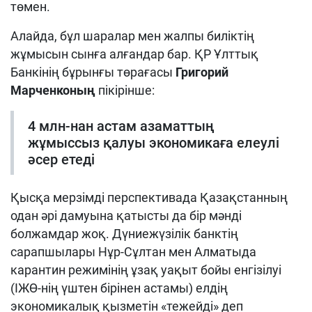
төмен.
Алайда, бұл шаралар мен жалпы биліктің
жұмысын сынға алғандар бар. ҚР Ұлттық
Банкінің бұрынғы төрағасы
Григорий
Марченконың
пікірінше:
4 млн-нан астам азаматтың
жұмыссыз қалуы экономикаға елеулі
әсер етеді
Қысқа мерзімді перспективада Қазақстанның
одан әрі дамуына қатысты да бір мәнді
болжамдар жоқ. Дүниежүзілік банктің
сарапшылары Нұр-Сұлтан мен Алматыда
карантин режимінің ұзақ уақыт бойы енгізілуі
(ІЖӨ-нің үштен бірінен астамы) елдің
экономикалық қызметін «тежейді» деп