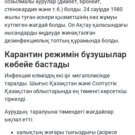
созылмалы аурулар (диабет, бронхит,
стенокардия және т.б.) болды. 24 сәуірде 1980
жылы туған әскери қызметшінің көз жұмуы
күтпеген жағдай болды. Ол Ақтау қаласындағы
нысандарды өңдеуде жинақталған
дезинфекциялық топтың құрамында болды.
Карантин режимін бұзушылар
көбейе бастады
Инфекция еліміздің екі ірі мегаполисінде
таралды. Шығыс Қазақстан және Солтүстік
Қазақстан облыстарында ең төменгі көрсеткіш
тіркелді.
Аурудың таралуына төмендегі жағдайлар
ықпал етті:
халықтың жоғары тығыздығы (әсіресе