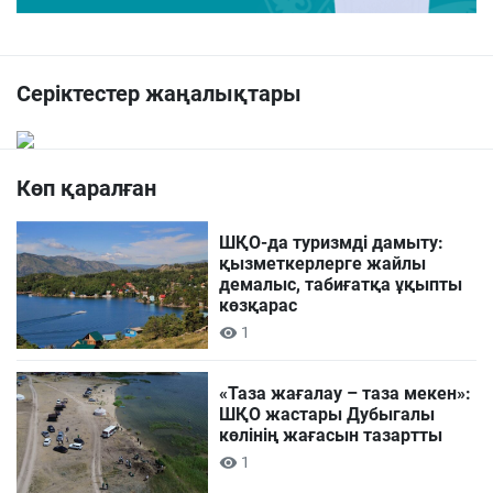
Серіктестер жаңалықтары
Көп қаралған
ШҚО-да туризмді дамыту:
қызметкерлерге жайлы
демалыс, табиғатқа ұқыпты
көзқарас
1
«Таза жағалау – таза мекен»:
ШҚО жастары Дубыгалы
көлінің жағасын тазартты
1