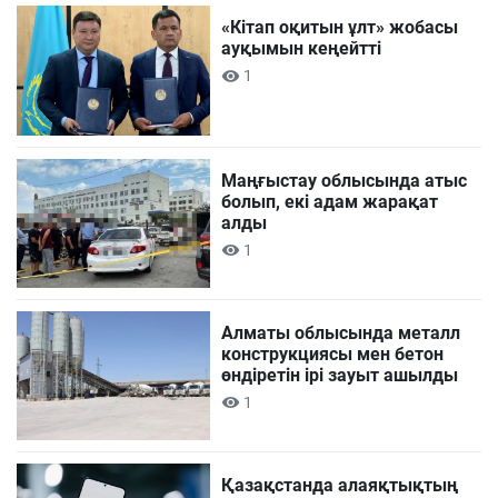
«Кітап оқитын ұлт» жобасы
ауқымын кеңейтті
1
Маңғыстау облысында атыс
болып, екі адам жарақат
алды
1
Алматы облысында металл
конструкциясы мен бетон
өндіретін ірі зауыт ашылды
1
Қазақстанда алаяқтықтың