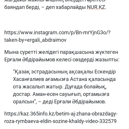
баяндап берді, – деп хабарлайды
NUR.KZ
.
https://www.instagram.com/p/Bn-mrYjnG3o/?
taken-by=ergali_abdraimov
Мына суретті желідегі парақшасына жүктеген
Ерғали Әбдірайымов келесі сөздерді жазыпты:
“Қазақ эстрадасының ақсақалы Ескендір
Хасанғалиев ағамызға Астана қаласында
ота жасалып жатыр. Дұғада болайық,
достар. Аман-есен сауығып, ортамызға
оралсын”, – деді Ерғали Әбдірайымов.
https://kaz.365info.kz/betim-aj-zhana-obrazdagy-
roza-rymbaeva-eldin-sozine-khaldy-video-332579