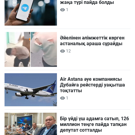
жаңа түрі пайда болды
1
Әйелінен әлімжеттік көрген
астаналық араша сұрайды
12
Air Astana әуе компаниясы
Дубайға рейстерді уақытша
тоқтатты
1
Бір үйді үш адамға сатып, 126
миллион теңге пайда тапқан
депутат сотталды