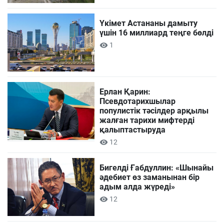
Үкімет Астананы дамыту
үшін 16 миллиард теңге бөлді
1
Ерлан Қарин:
Псевдотарихшылар
популистік тәсілдер арқылы
жалған тарихи мифтерді
қалыптастыруда
12
Бигелді Ғабдуллин: «Шынайы
әдебиет өз заманынан бір
адым алда жүреді»
12