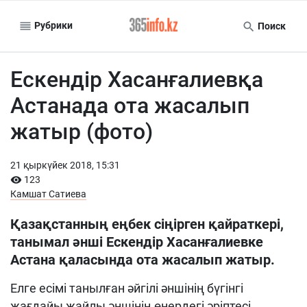
Рубрики
Поиск
Ескендір Хасанғалиевқа
Астанада ота жасалып
жатыр (фото)
21 қыркүйек 2018, 15:31
123
Камшат Сатиева
Қазақстанның еңбек сіңірген қайраткері,
танымал әнші Ескендір Хасанғалиевке
Астана қаласында ота жасалып жатыр.
Елге есімі танылған әйгілі әншінің бүгінгі
жағдайы жайлы әншінің өнердегі әріптесі