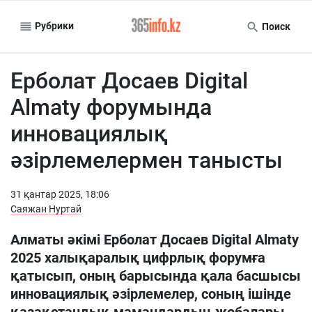
Рубрики
Поиск
Ерболат Досаев Digital
Almaty форумында
инновациялық
әзірлемелермен танысты
31 қантар 2025, 18:06
Саяжан Нуртай
Алматы әкімі Ерболат Досаев Digital Almaty
2025 халықаралық цифрлық форумға
қатысып, оның барысында қала басшысы
инновациялық әзірлемелер, соның ішінде