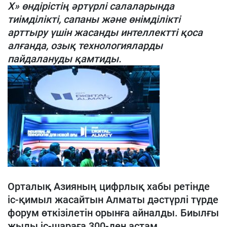
X» өндірістің әртүрлі салаларында
тиімділікті, сапаны және өнімділікті
арттыру үшін жасанды интеллектті қоса
алғанда, озық технологияларды
пайдалануды қамтиды.
Орталық Азияның цифрлық хабы ретінде
іс-қимыл жасайтын Алматы дәстүрлі түрде
форум өткізілетін орынға айналды. Биылғы
жылы іс-шараға 300-ден астам