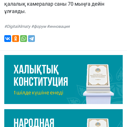
қалалық камералар саны 70 мыңға дейін
ұлғаяды.
#DigitalAlmaty #форум #инновация