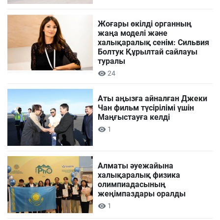
Жоғары өкілді органның
жаңа моделі және
халықаралық сенім: Сильвия
Болтук Құрылтай сайлауы
туралы
24
Аты аңызға айналған Джеки
Чан фильм түсірілімі үшін
Маңғыстауға келді
1
Алматы әуежайына
халықаралық физика
олимпиадасының
жеңімпаздары оралды
1