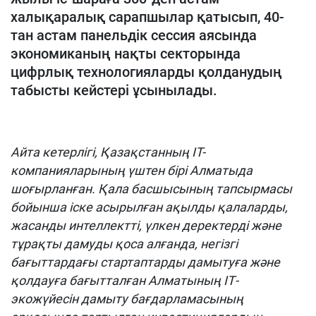
халықаралық сарапшылар қатысып, 40-
тан астам панельдік сессия аясында
экономиканың нақты секторында
цифрлық технологияларды қолданудың
табысты кейстері ұсынылады.
Айта кетерлігі, Қазақстанның IT-
компанияларының үштен бірі Алматыда
шоғырланған. Қала басшысының тапсырмасы
бойынша іске асырылған ақылды қалаларды,
жасанды интеллектті, үлкен деректерді және
тұрақты дамуды қоса алғанда, негізгі
бағыттардағы стартаптарды дамытуға және
қолдауға бағытталған Алматының ІТ-
экожүйесін дамыту бағдарламасының