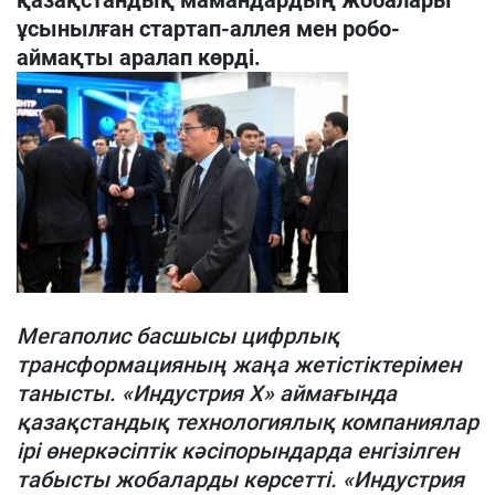
қазақстандық мамандардың жобалары
ұсынылған стартап-аллея мен робо-
аймақты аралап көрді.
Мегаполис басшысы цифрлық
трансформацияның жаңа жетістіктерімен
танысты. «Индустрия X» аймағында
қазақстандық технологиялық компаниялар
ірі өнеркәсіптік кәсіпорындарда енгізілген
табысты жобаларды көрсетті. «Индустрия