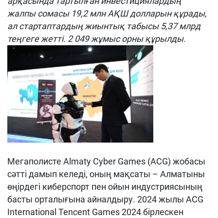
арқасында тартылған инвестициялардың
жалпы сомасы 19,2 млн АҚШ долларын құрады,
ал стартаптардың жиынтық табысы 5,37 млрд
теңгеге жетті. 2 049 жұмыс орны құрылды.
Мегаполисте Almaty Cyber Games (ACG) жобасы
сәтті дамып келеді, оның мақсаты – Алматыны
өңірдегі киберспорт пен ойын индустриясының
басты орталығына айналдыру. 2024 жылы ACG
International Tencent Games 2024 бірлескен