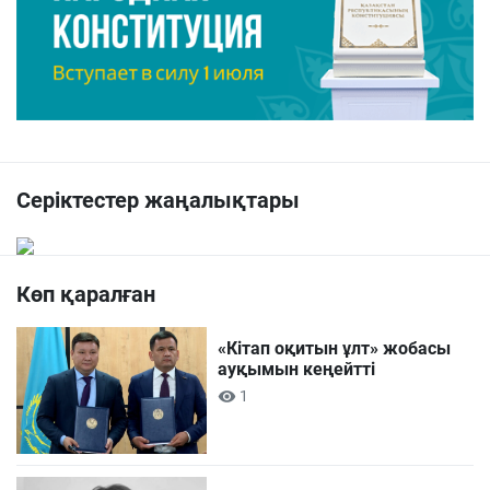
Серіктестер жаңалықтары
Көп қаралған
«Кітап оқитын ұлт» жобасы
ауқымын кеңейтті
1