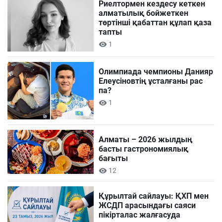
Риелтормен кездесу кеткен
алматылық бойжеткен
төртінші қабаттан құлап қаза
тапты
1
Олимпиада чемпионы Данияр
Елеусіновтің ұсталғаны рас
па?
1
Алматы – 2026 жылдың
басты гастрономиялық
бағыты
12
Құрылтай сайлауы: ҚХП мен
ЖСДП арасындағы саяси
пікірталас жалғасуда