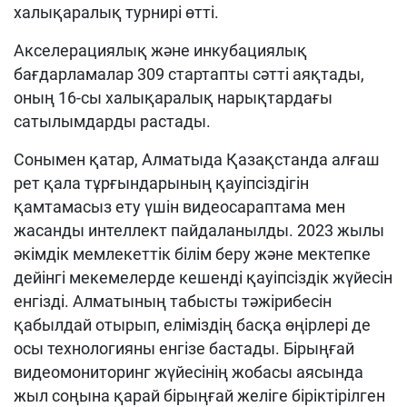
халықаралық турнирі өтті.
Акселерациялық және инкубациялық
бағдарламалар 309 стартапты сәтті аяқтады,
оның 16-сы халықаралық нарықтардағы
сатылымдарды растады.
Сонымен қатар, Алматыда Қазақстанда алғаш
рет қала тұрғындарының қауіпсіздігін
қамтамасыз ету үшін видеосараптама мен
жасанды интеллект пайдаланылды. 2023 жылы
әкімдік мемлекеттік білім беру және мектепке
дейінгі мекемелерде кешенді қауіпсіздік жүйесін
енгізді. Алматының табысты тәжірибесін
қабылдай отырып, еліміздің басқа өңірлері де
осы технологияны енгізе бастады. Бірыңғай
видеомониторинг жүйесінің жобасы аясында
жыл соңына қарай бірыңғай желіге біріктірілген