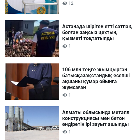
12
Астанада шіріген етті сатпақ
болған заңсыз цехтың
қызметі тоқтатылды
1
106 млн теңге жымқырған
батысқазақстандық есепші
ақшаны құмар ойынға
жұмсаған
1
Алматы облысында металл
конструкциясы мен бетон
өндіретін ірі зауыт ашылды
1