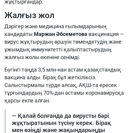
жұқтырғандар.
Жалғыз жол
Дәрігер және медицина ғылымдарының
кандидаты
Маржан Әбсеметова
вакцинация —
вирус жұқтырудың өршуін төмендетудің және
ұжымдық иммунитетті қалыптастырудың
жалғыз жолы екеніне сенімді.
Бүгінгі таңда 3,5 млн-нан астам қазақстандық
вакцина алды. Бірақ бұл жеткіліксіз.
Салыстырмалы түрде алсақ, АҚШ-та ересек
тұрғындардың 70%-дан астамы коронавирусқа
қарсы екпе алған.
— Қалай болғанда да вирусты бәрі
жұқтыратынын түсіну керек. Бірақ
мен өзіңді және жақындарыңды