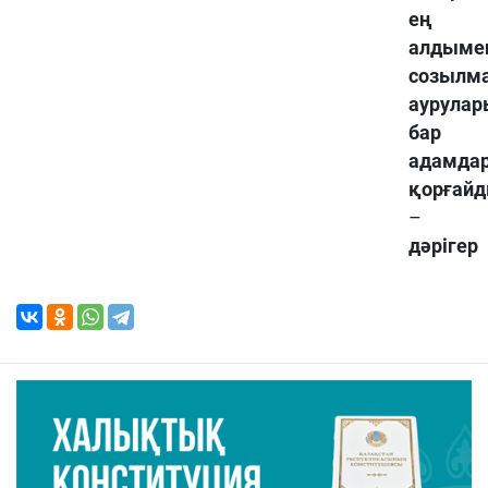
ең
алдыме
созылм
аурулар
бар
адамда
қорғай
–
дәрігер