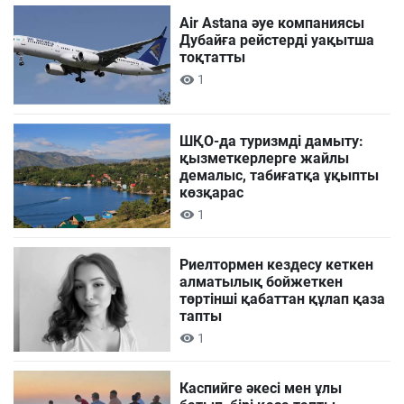
Air Astana әуе компаниясы
Дубайға рейстерді уақытша
тоқтатты
1
ШҚО-да туризмді дамыту:
қызметкерлерге жайлы
демалыс, табиғатқа ұқыпты
көзқарас
1
Риелтормен кездесу кеткен
алматылық бойжеткен
төртінші қабаттан құлап қаза
тапты
1
Каспийге әкесі мен ұлы