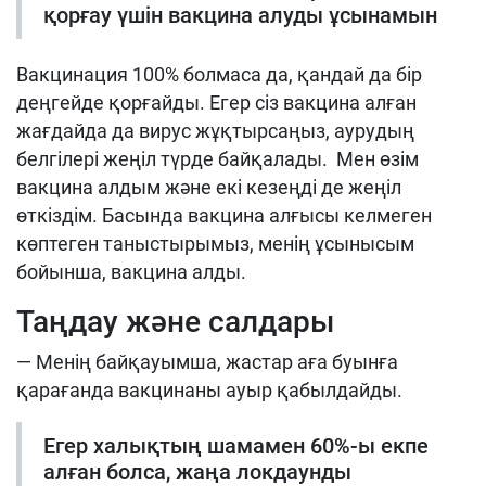
қорғау үшін вакцина алуды ұсынамын
Вакцинация 100% болмаса да, қандай да бір
деңгейде қорғайды. Егер сіз вакцина алған
жағдайда да вирус жұқтырсаңыз, аурудың
белгілері жеңіл түрде байқалады. Мен өзім
вакцина алдым және екі кезеңді де жеңіл
өткіздім. Басында вакцина алғысы келмеген
көптеген таныстырымыз, менің ұсынысым
бойынша, вакцина алды.
Таңдау және салдары
— Менің байқауымша, жастар аға буынға
қарағанда вакцинаны ауыр қабылдайды.
Егер халықтың шамамен 60%-ы екпе
алған болса, жаңа локдаунды