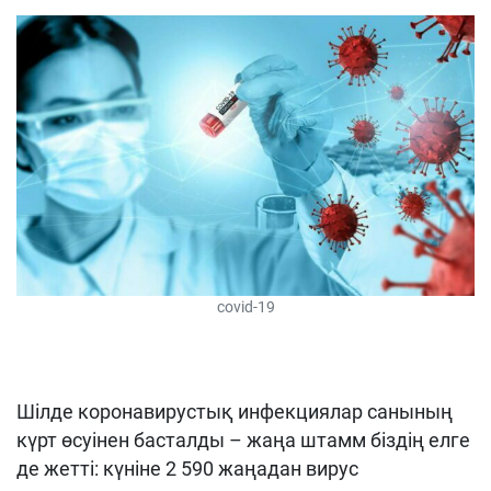
covid-19
Шілде коронавирустық инфекциялар санының
күрт өсуінен басталды – жаңа штамм біздің елге
де жетті: күніне 2 590 жаңадан вирус