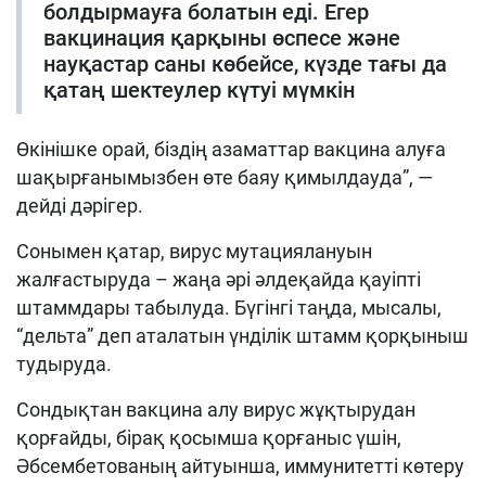
болдырмауға болатын еді. Егер
вакцинация қарқыны өспесе және
науқастар саны көбейсе, күзде тағы да
қатаң шектеулер күтуі мүмкін
Өкінішке орай, біздің азаматтар вакцина алуға
шақырғанымызбен өте баяу қимылдауда”, —
дейді дәрігер.
Сонымен қатар, вирус мутациялануын
жалғастыруда – жаңа әрі әлдеқайда қауіпті
штаммдары табылуда. Бүгінгі таңда, мысалы,
“дельта” деп аталатын үнділік штамм қорқыныш
тудыруда.
Сондықтан вакцина алу вирус жұқтырудан
қорғайды, бірақ қосымша қорғаныс үшін,
Әбсембетованың айтуынша, иммунитетті көтеру