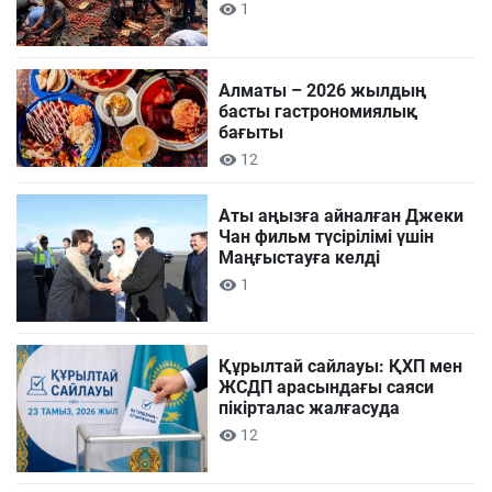
1
Алматы – 2026 жылдың
басты гастрономиялық
бағыты
12
Аты аңызға айналған Джеки
Чан фильм түсірілімі үшін
Маңғыстауға келді
1
Құрылтай сайлауы: ҚХП мен
ЖСДП арасындағы саяси
пікірталас жалғасуда
12