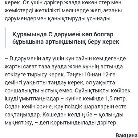
керек. Ол үшін дәрігер жазда көкөністер мен
жемістерді жеткілікті мөлшерде жеп, ағзаны
дәрумендермен қанықтыруды ұсынады.
Құрамында С дәрумені көп болгар
бұрышына артықшылық беру керек
– D дәруменін алу үшін күн сайын кем дегенде
жарты сағат таза ауада және күннің астында
өткізуге тырысу керек. Таңғы 10-нан 12-ге
дейінгі уақытты таңдау керек, ол уақытта
соншалықты ыстық емес. Сұйықтықты көбірек
ішуді ұмытпаңыздар – күніне кемінде 1,5 литр.
Содан кейін әрине, қауіпсіздік шараларын есте
сақтаңыздар. Көшеден келдің бе – қолыңды
мұқият жу, – деп қорытындылады дәрігер.
Вакцина