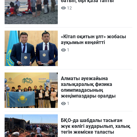
батып, бірі қаза тапты
12
«Кітап оқитын ұлт» жобасы
ауқымын кеңейтті
1
Алматы әуежайына
халықаралық физика
олимпиадасының
жеңімпаздары оралды
1
БҚО-да шабдалы тасыған
жүк көлігі аударылып, халық
тегін жеміске таласты