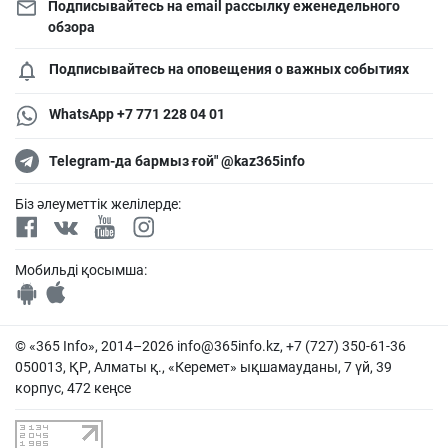
Подписывайтесь на email рассылку еженедельного
обзора
Подписывайтесь на оповещения о важных событиях
WhatsApp +7 771 228 04 01
Telegram-да бармыз ғой" @kaz365info
Біз әлеуметтік желілерде:
Мобильді қосымша:
© «365 Info», 2014–2026
info@365info.kz
, +7 (727) 350-61-36
050013, ҚР, Алматы қ., «Керемет» ықшамауданы, 7 үй, 39
корпус, 472 кеңсе