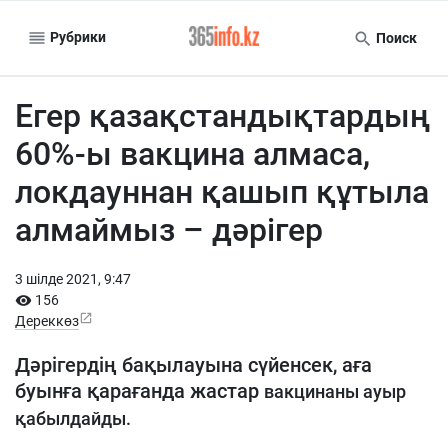
Рубрики
Поиск
Егер қазақстандықтардың
60%-ы вакцина алмаса,
локдауннан қашып құтыла
алмаймыз – дәрігер
3 шiлде 2021, 9:47
156
Дереккөз
Дәрігердің бақылауына сүйенсек, аға
буынға қарағанда жастар
вакцинаны ауыр
қабылдайды.