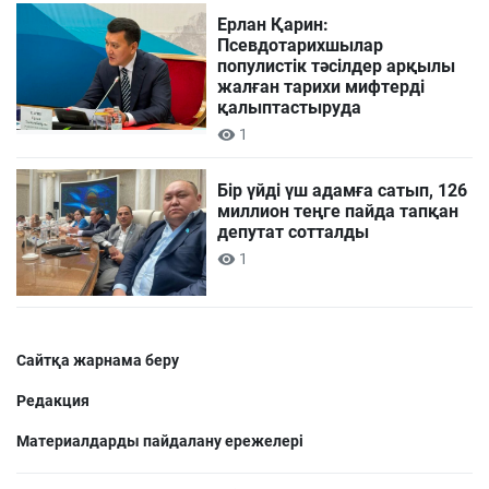
Ерлан Қарин:
Псевдотарихшылар
популистік тәсілдер арқылы
жалған тарихи мифтерді
қалыптастыруда
1
Бір үйді үш адамға сатып, 126
миллион теңге пайда тапқан
депутат сотталды
1
Сайтқа жарнама беру
Редакция
Материалдарды пайдалану ережелері