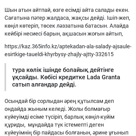
Шын атын айтпай, өзге есімді айта салады екен.
Сағатына пәтер жалдаса, жақсы дейді. Ішіп-жеп,
көңіл көтеріп, төсек ләззатына батасын. Алайда
кейбірі несиесі барын, ақшасын жоғын айтып,
https://kaz.365info.kz/aptekadan-ala-salady-ajsaule-
esirtkige-taueldi-khyrbysy-zhajly-ajtty-332615
тура көлік ішінде болайық дейтінге
ұқсайды. Көбісі кредитке Lada Granta
сатып алғандар дейді.
Осындай бір сорлыдан әрең құтылсам деп
ондайда жыным келеді. Жолы болмағыр
күйеуімді есіме түсіріп, барлық көңіл-күйім
құриды, мұндайда түк істемепті деген
күйеуімнің бір пайдасы болғанын, әрине ұғынып