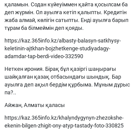
қаламын. Содан күйеуіммен қайта қосылсам ба
деп жүрмін. Ол ауылға кетіп қалыпты. Кредитін
жаба алмай, көлігін сатыпты. Енді ауылға барып
тұрам ба білмеймін деп қояды.
https://kaz.365info.kz/albasty-balasyn-satkhysy-
keletinin-ajtkhan-bojzhetkenge-studiyadagy-
adamdar-tap-berdi-video-332590
Неткен ирония. Бірақ бұл қазіргі шаңырағы
шайқалған қазақ отбасындағы шындық. Бар
ауылға деп ақыл бердім құрбыма. Мұным дұрыс
па?..
Айжан, Алматы қаласы
https://kaz.365info.kz/khalyndygynyn-zhezokshe-
ekenin-bilgen-zhigit-ony-atyp-tastady-foto-330825