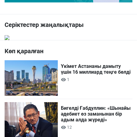
Серіктестер жаңалықтары
Көп қаралған
Үкімет Астананы дамыту
үшін 16 миллиард теңге бөлді
1
Бигелді Ғабдуллин: «Шынайы
әдебиет өз заманынан бір
адым алда жүреді»
12