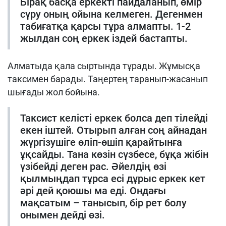
Бірақ басқа еркекті пайдаланып, өмір
сүру оның ойына келмеген. Дегенмен
табиғатқа қарсы тұра алмапты. 1-2
жылдан соң еркек іздей бастапты.
Алматыда қала сыртында тұрады. Жұмысқа
таксимен барады. Таңертең таранып-жасанып
шығады жол бойына.
Таксист келісті еркек болса деп тілейді
екен іштей. Отырып алған соң айнадан
жүргізушіге өліп-өшіп қарайтынға
ұқсайды. Тана көзін сүзбесе, бұқа жібін
үзібейді деген рас. Әйелдің өзі
қылмыңдап тұрса есі дұрыс еркек кет
әрі дей қоюшы ма еді. Ондағы
мақсатым – танысып, бір рет болу
онымен дейді өзі.