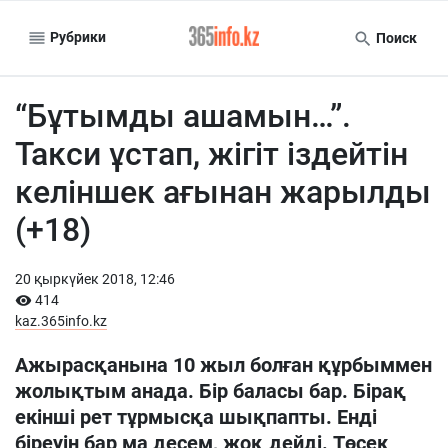
Рубрики
Поиск
“Бұтымды ашамын…”.
Такси ұстап, жігіт іздейтін
келіншек ағынан жарылды
(+18)
20 қыркүйек 2018, 12:46
414
kaz.365info.kz
Ажырасқанына 10 жыл болған құрбыммен
жолықтым анада. Бір баласы бар. Бірақ
екінші рет тұрмысқа шықпапты. Енді
біреуін бар ма десем, жоқ дейді. Төсек