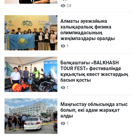
24
Алматы әуежайына
халықаралық физика
олимпиадасының
жеңімпаздары оралды
1
Балқаштағы «BALKHASH
TOUR FEST» фестивалінде
құқықтық квест жастардың
басын қосты
1
Маңғыстау облысында атыс
болып, екі адам жарақат
алды
1