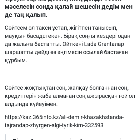
мәселесін сонда қалай шешесін дедім мен
де таң қалып.
Сөйтсем ол такси ұстап, жігітпен танысып,
мауқын басады екен. Бірақ соңғы кездері одан
да жалыға бастапты. Өйткені Lada Grantaлар
шаршатты дейді өз әңгімесін осылай бастаған
құрбым.
Сөйтсе жоқтықтан соң, жалқау болғаннан соң,
кредиттерін жаба алмаған соң ажырасқан ғой ол
алдында күйеуімен.
https://kaz.365info.kz/ali-demir-khazakhstanda-
tajrandap-zhyrgen-algi-tyrik-kim-332593