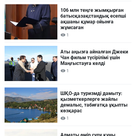
106 млн теңге жымқырған
батысқазақстандық есепші
ақшаны құмар ойынға
жұмсаған
1
Аты аңызға айналған Джеки
Чан фильм түсірілімі үшін
Маңғыстауға келді
1
ШҚО-да туризмді дамыту:
қызметкерлерге жайлы
демалыс, табиғатқа ұқыпты
көзқарас
1
Алматы өмір сүру құны