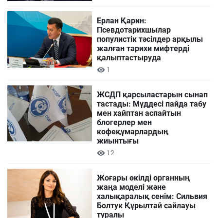
Ерлан Қарин:
Псевдотарихшылар
популистік тәсілдер арқылы
жалған тарихи мифтерді
қалыптастыруда
1
ЖСДП қарсыластарын сынап
тастады: Мүддесі пайда табу
мен хайптан аспайтын
блогерлер мен
кофеқұмарлардың
жиынтығы
12
Жоғары өкілді органның
жаңа моделі және
халықаралық сенім: Сильвия
Болтук Құрылтай сайлауы
туралы