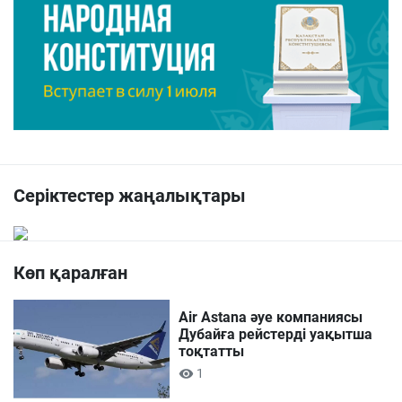
Серіктестер жаңалықтары
Көп қаралған
Air Astana әуе компаниясы
Дубайға рейстерді уақытша
тоқтатты
1