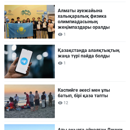
Алматы әуежайына
халықаралық физика
олимпиадасының
жеңімпаздары оралды
1
Қазақстанда алаяқтықтың
жаңа түрі пайда болды
1
Каспийге әкесі мен ұлы
батып, бірі қаза тапты
12
Аты аңызға айналған Джеки