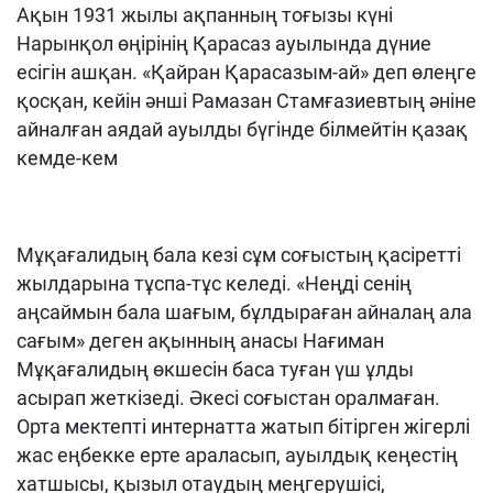
Ақын 1931 жылы ақпанның тоғызы күні
Нарынқол өңірінің Қарасаз ауылында дүние
есігін ашқан. «Қайран Қарасазым-ай» деп өлеңге
қосқан, кейін әнші Рамазан Стамғазиевтың әніне
айналған аядай ауылды бүгінде білмейтін қазақ
кемде-кем
Мұқағалидың бала кезі сұм соғыстың қасіретті
жылдарына тұспа-тұс келеді. «Неңді сенің
аңсаймын бала шағым, бұлдыраған айналаң ала
сағым» деген ақынның анасы Нағиман
Мұқағалидың өкшесін баса туған үш ұлды
асырап жеткізеді. Әкесі соғыстан оралмаған.
Орта мектепті интернатта жатып бітірген жігерлі
жас еңбекке ерте араласып, ауылдық кеңестің
хатшысы, қызыл отаудың меңгерушісі,