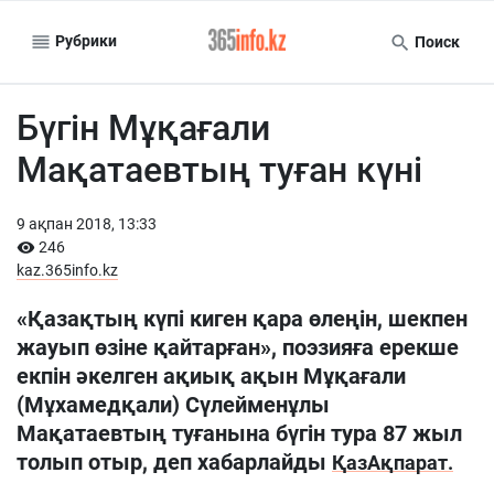
Рубрики
Поиск
Бүгін Мұқағали
Мақатаевтың туған күні
9 ақпан 2018, 13:33
246
kaz.365info.kz
«Қазақтың күпі киген қара өлеңін, шекпен
жауып өзіне қайтарған», поэзияға ерекше
екпін әкелген ақиық ақын Мұқағали
(Мұхамедқали) Сүлейменұлы
Мақатаевтың туғанына бүгін тура 87 жыл
толып отыр, деп хабарлайды
ҚазАқпарат.