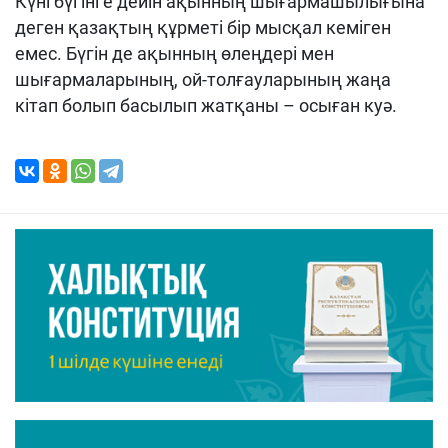
Күні бүгінге дейін ақынның шығармашылығына
деген қазақтың құрметі бір мысқал кеміген
емес. Бүгін де ақынның өлеңдері мен
шығармаларының, ой-толғауларының жаңа
кітап болып басылып жатқаны – осыған куә.