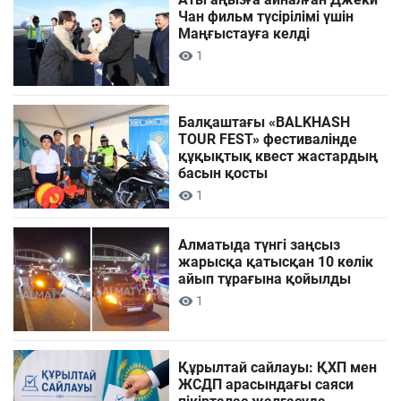
Чан фильм түсірілімі үшін
Маңғыстауға келді
1
Балқаштағы «BALKHASH
TOUR FEST» фестивалінде
құқықтық квест жастардың
басын қосты
1
Алматыда түнгі заңсыз
жарысқа қатысқан 10 көлік
айып тұрағына қойылды
1
Құрылтай сайлауы: ҚХП мен
ЖСДП арасындағы саяси