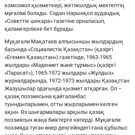
комсомол қызметкері, жетіжылдық мектептің
мұғалімі болады. Содан Нарынқол аудандық
«Советтік шекара» газетіне орналасып,
қаламгерлікке бет бұрады.
Мұқағали Мақатаев алпысыншы жылдардың
басында «Социалистік Қазақстан» (қазіргі
«Егемен Қазақстан») газетінде, 1963-1965
жылдары «Мәдениет және тұрмыс» (қазіргі
«Парасат»), 1965-1972 жылдары «Жұлдыз»
журналдарында, 1972-1973 жылдары Қазақстан
Жазушылар одағында қызмет атқарған. Ол –
қазақ поэзиясына қайталанбас
туындыларымен, отты жырларымен келген
ақын. Өз шығармалары арқылы қазақ
поэзиясын жаңа биіктерге көтерді. Мұқағали
поэзияда туған өнер деңгейіндегі ғана құбылыс