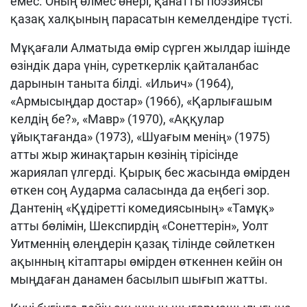
емес. Оның өлмес өнері, қанатты поэзиясы
қазақ халқының парасатын кемелдендіре түсті.
Мұқағали Алматыда өмір сүрген жылдар ішінде
өзіндік дара үнін, суреткерлік қайталанбас
дарынын таныта білді. «Ильич» (1964),
«Армысыңдар достар» (1966), «Қарлығашым
келдің бе?», «Мавр» (1970), «Аққулар
ұйықтағанда» (1973), «Шуағым менің» (1975)
атты жыр жинақтарын көзінің тірісінде
жариялап үлгерді. Қырық бес жасында өмірден
өткен соң Аударма саласында да еңбегі зор.
Дантенің «Құдіретті комедиясының» «Тамұқ»
атты бөлімін, Шекспирдің «Сонеттерін», Уолт
Уитменнің өлеңдерін қазақ тілінде сөйлеткен
ақынның кітаптары өмірден өткеннен кейін он
мыңдаған данамен басылып шығып жатты.