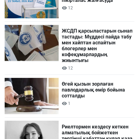
пікірталас жалғасуда
12
ЖСДП қарсыластарын сынап
тастады: Мүддесі пайда табу
мен хайптан аспайтын
блогерлер мен
кофеқұмарлардың
жиынтығы
12
Өгей қызын зорлаған
павлодарлық өмір бойына
сотталды
1
Риелтормен кездесу кеткен
алматылық бойжеткен
төртінші қабаттан құлап қаза