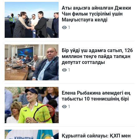
Аты аңызға айналған Джеки
Чан фильм түсірілімі үшін
Маңғыстауға келді
1
Бір үйді үш адамға сатып, 126
миллион теңге пайда тапқан
депутат сотталды
1
Елена Рыбакина әлемдегі ең
табысты 10 теннисшінің бірі
1
Құрылтай сайлауы: ҚХП мен