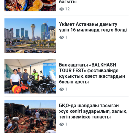
бағыты
12
Үкімет Астананы дамыту
үшін 16 миллиард теңге бөлді
1
Балқаштағы «BALKHASH
TOUR FEST» фестивалінде
құқықтық квест жастардың
басын қосты
1
БҚО-да шабдалы тасыған
жүк көлігі аударылып, халық
тегін жеміске таласты
1