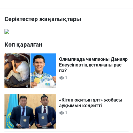
Серіктестер жаңалықтары
Көп қаралған
Олимпиада чемпионы Данияр
Елеусіновтің ұсталғаны рас
па?
1
«Кітап оқитын ұлт» жобасы
ауқымын кеңейтті
1