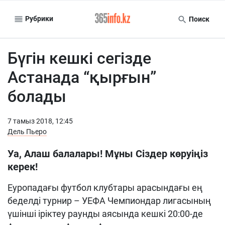
Рубрики
Поиск
Бүгін кешкі сегізде
Астанада “қырғын”
болады
7 тамыз 2018, 12:45
Дель Пьеро
Уа, Алаш балалары! Мұны Сіздер көруіңіз
керек!
Еуропадағы футбол клубтары арасындағы ең
беделді турнир – УЕФА Чемпиондар лигасының
үшінші іріктеу раунды аясында кешкі 20:00-де