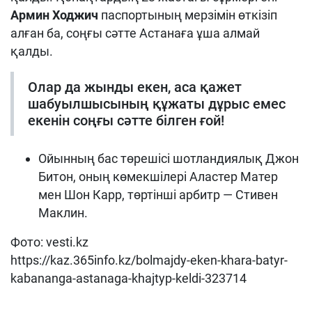
Армин Ходжич
паспортының мерзімін өткізіп
алған ба, соңғы сәтте Астанаға ұша алмай
қалды.
Олар да жынды екен, аса қажет
шабуылшысының құжаты дұрыс емес
екенін соңғы сәтте білген ғой!
Ойынның бас төрешісі шотландиялық
Джон
Битон,
оның көмекшілері
Аластер Матер
мен
Шон Карр,
төртінші
арбитр — Стивен
Маклин.
Фото: vesti.kz
https://kaz.365info.kz/bolmajdy-eken-khara-batyr-
kabananga-astanaga-khajtyp-keldi-323714