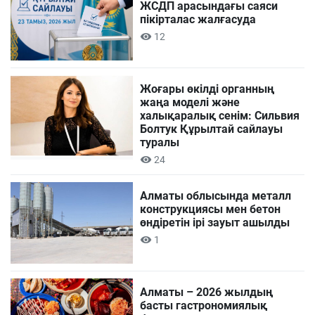
ЖСДП арасындағы саяси
пікірталас жалғасуда
12
Жоғары өкілді органның
жаңа моделі және
халықаралық сенім: Сильвия
Болтук Құрылтай сайлауы
туралы
24
Алматы облысында металл
конструкциясы мен бетон
өндіретін ірі зауыт ашылды
1
Алматы – 2026 жылдың
басты гастрономиялық