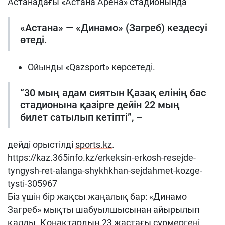
Астанадағы «Астана Арена» стадионында
«Астана» — «Динамо» (Загреб)
кездесуі
өтеді.
Ойынды
«Qazsport»
көрсетеді
.
“30 мың адам сиятын Қазақ елінің бас
стадионына қазірге дейін 22 мың
билет сатылып кетіпті”, –
дейді орыстілді
sports.kz
.
https://kaz.365info.kz/erkeksin-erkosh-resejde-
tyngysh-ret-alanga-shykhkhan-sejdahmet-kozge-
tysti-305967
Біз үшін бір жақсы жаңалық бар: «Динамо
Загреб» мықты шабуылшысынан айырылып
қалды. Қонақтардың 23 жастағы
сұрмергені