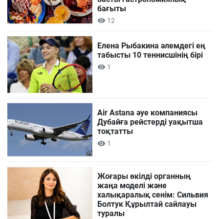
бағыты
12
Елена Рыбакина әлемдегі ең
табысты 10 теннисшінің бірі
1
Air Astana әуе компаниясы
Дубайға рейстерді уақытша
тоқтатты
1
Жоғары өкілді органның
жаңа моделі және
халықаралық сенім: Сильвия
Болтук Құрылтай сайлауы
туралы