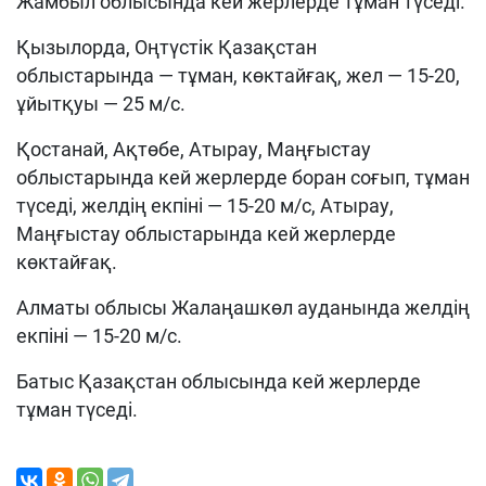
Жамбыл облысында кей жерлерде тұман түседі.
Қызылорда, Оңтүстік Қазақстан
облыстарында — тұман, көктайғақ, жел — 15-20,
ұйытқуы — 25 м/с.
Қостанай, Ақтөбе, Атырау, Маңғыстау
облыстарында кей жерлерде боран соғып, тұман
түседі, желдің екпіні — 15-20 м/с, Атырау,
Маңғыстау облыстарында кей жерлерде
көктайғақ.
Алматы облысы Жалаңашкөл ауданында желдің
екпіні — 15-20 м/с.
Батыс Қазақстан облысында кей жерлерде
тұман түседі.