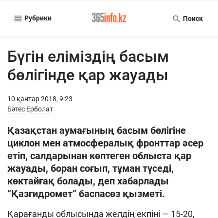
Рубрики
Поиск
Бүгін еліміздің басым
бөлігінде қар жауады
10 қантар 2018, 9:23
Бәтес Ерболат
Қазақстан аумағының басым бөлігіне
циклон мен атмосфералық фронттар әсер
етіп, салдарынан көптеген облыста қар
жауады, боран соғып, тұман түседі,
көктайғақ болады, деп хабарлады
“Қазгидромет” баспасөз қызметі.
Қарағанды облысында желдің екпіні — 15-20,