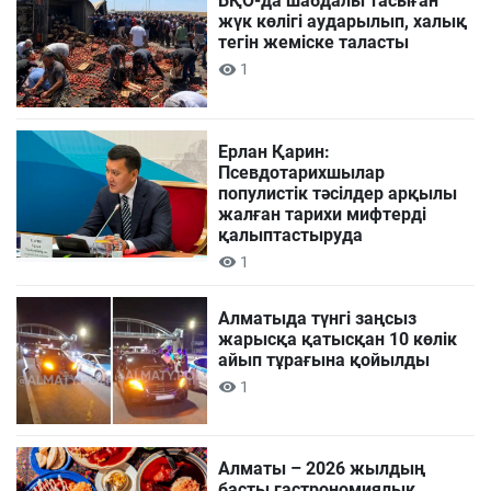
БҚО-да шабдалы тасыған
жүк көлігі аударылып, халық
тегін жеміске таласты
1
Ерлан Қарин:
Псевдотарихшылар
популистік тәсілдер арқылы
жалған тарихи мифтерді
қалыптастыруда
1
Алматыда түнгі заңсыз
жарысқа қатысқан 10 көлік
айып тұрағына қойылды
1
Алматы – 2026 жылдың
басты гастрономиялық