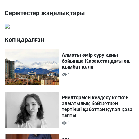
Серіктестер жаңалықтары
Көп қаралған
Алматы өмір сүру құны
бойынша Қазақстандағы ең
қымбат қала
1
Риелтормен кездесу кеткен
алматылық бойжеткен
төртінші қабаттан құлап қаза
тапты
1