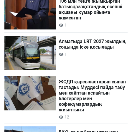
106 млн теңге жымқырған
батысқазақстандық есепші
ақшаны құмар ойынға
жұмсаған
1
Алматыда LRT 2027 жылдың
соңында іске қосылады
1
ЖСДП қарсыластарын сынап
тастады: Мүддесі пайда табу
мен хайптан аспайтын
блогерлер мен
кофеқұмарлардың
жиынтығы
12