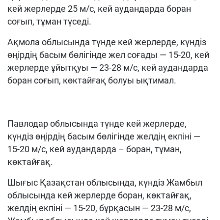
кей жерлерде 25 м/с, кей аудандарда боран
соғып, тұман түседі.
Ақмола облысында түнде кей жерлерде, күндіз
өңірдің басым бөлігінде жел соғады — 15-20, кей
жерлерде ұйытқуы — 23-28 м/с, кей аудандарда
боран соғып, көктайғақ болуы ықтимал.
Павлодар облысында түнде кей жерлерде,
күндіз өңірдің басым бөлігінде желдің екпіні —
15-20 м/с, кей аудандарда – боран, тұман,
көктайғақ.
Шығыс Қазақстан облысында, күндіз Жамбыл
облысында кей жерлерде боран, көктайғақ,
желдің екпіні — 15-20, бұрқасын — 23-28 м/с,