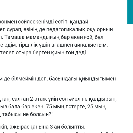
онмен сөйлескенімді естіп, қандай
п сұрап, өзінің де педагогикалық оқу орнын
пті. Тамаша мамандығың бар екен ғой, бұл
е едім, тіршілік үшін ағашпен айналыстым.
 төлеп отыра берген қиын ғой деді.
ім де білмеймін деп, басындағы қиындығымен
тан, салған 2-этаж үйін сол әйеліне қалдырып,
қыз бала бар екен. 75 мың пәтерге, 25 мың
ің табысы не болсын?!
нжіп, ажырасқанына 3 ай болыпты.