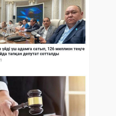
р үйді үш адамға сатып, 126 миллион теңге
йда тапқан депутат сотталды
1