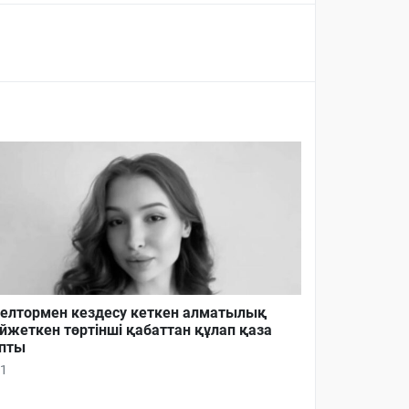
елтормен кездесу кеткен алматылық
йжеткен төртінші қабаттан құлап қаза
пты
1