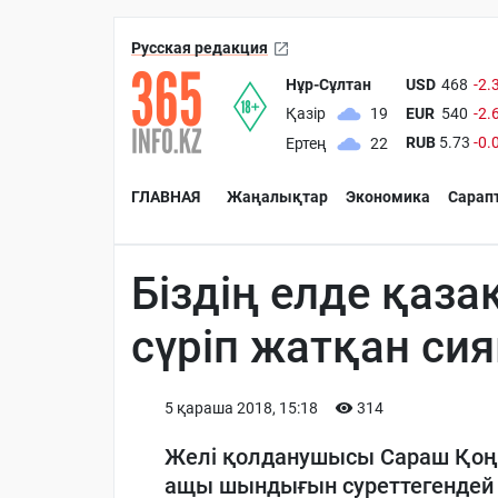
Русская редакция
Нұр-Сұлтан
USD
468
-2.
EUR
540
-2.
Қазір
19
RUB
5.73
-0.
Ертең
22
ГЛАВНАЯ
Жаңалықтар
Экономика
Сарап
Біздің елде қаза
сүріп жатқан си
5 қараша 2018, 15:18
314
Желі қолданушысы Сараш Қоңы
ащы шындығын суреттегендей е