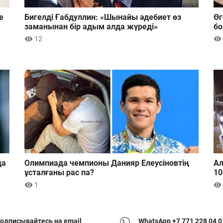
е
Бигелді Ғабдуллин: «Шынайы әдебиет өз
Өг
заманынан бір адым алда жүреді»
бо
12
да
Олимпиада чемпионы Данияр Елеусіновтің
Ал
ұсталғаны рас па?
10
1
одписывайтесь на email
WhatsApp +7 771 228 04 0