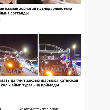
ей қызын зорлаған павлодарлық өмір
йына сотталды
1
матыда түнгі заңсыз жарысқа қатысқан
 көлік айып тұрағына қойылды
1
1
Біз әлеуметтік желілерде: