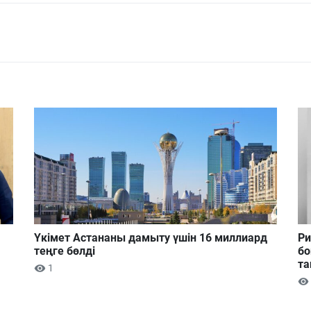
Үкімет Астананы дамыту үшін 16 миллиард
Ри
теңге бөлді
бо
та
1