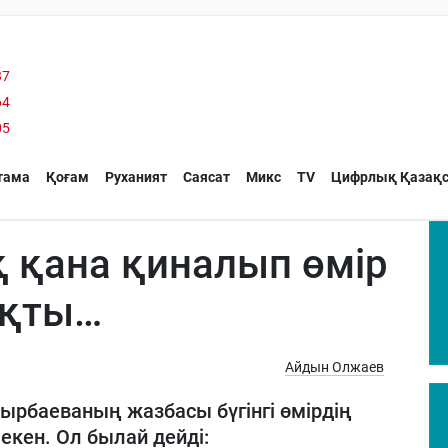
37
64
05
тама
Қоғам
Руханият
Саясат
Микс
TV
Цифрлық Қазақс
қ қана қиналып өмір
яқты…
Айдын Олжаев
рбаеваның жазбасы бүгінгі өмірдің
кен. Ол былай дейді: