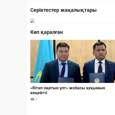
Серіктестер жаңалықтары
Көп қаралған
«Кітап оқитын ұлт» жобасы ауқымын
кеңейтті
1