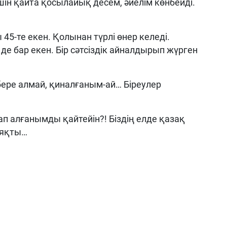
ін қайта қосылайық десем, әйелім көнбейді.
45-те екен. Қолынан түрлі өнер келеді.
 де бар екен. Бір сәтсіздік айналдырып жүрген
ре алмай, қиналғаным-ай… Біреулер
ап алғанымды қайтейін?! Біздің елде қазақ
ияқты…