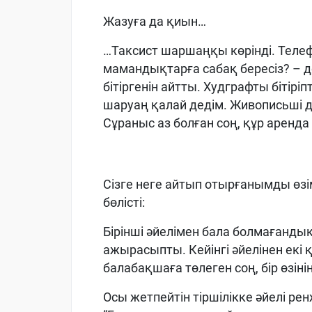
Жазуға да қиын…
…Таксист шаршаңқы көрінді. Телеф
мамандықтарға сабақ бересіз? – де
бітіргенін айтты. Худграфты бітірі
шаруаң қалай дедім. Живописьші д
Сұраныс аз болған соң, құр аренда
Сізге неге айтып отырғанымды өз
бөлісті:
Бірінші әйелімен бала болмағандық
ажырасыпты. Кейінгі әйелінен екі 
балабақшаға төлеген соң, бір өзін
Осы жетпейтін тіршілікке әйелі ре