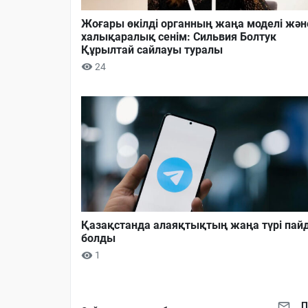
Жоғары өкілді органның жаңа моделі жән
халықаралық сенім: Сильвия Болтук
Құрылтай сайлауы туралы
24
Қазақстанда алаяқтықтың жаңа түрі пай
болды
1
П