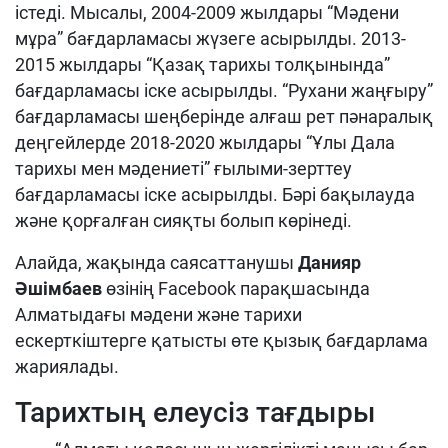
істеді. Мысалы, 2004-2009 жылдары “Мәдени
мұра” бағдарламасы жүзеге асырылды. 2013-
2015 жылдары “Қазақ тарихы толқынында”
бағдарламасы іске асырылды. “Рухани жаңғыру”
бағдарламасы шеңберінде алғаш рет пәнаралық
деңгейлерде 2018-2020 жылдары “Ұлы Дала
тарихы мен мәдениеті” ғылыми-зерттеу
бағдарламасы іске асырылды. Бәрі бақылауда
және қорғалған сияқты болып көрінеді.
Алайда, жақында саясаттанушы
Данияр
Әшімбаев
өзінің Facebook парақшасында
Алматыдағы мәдени және тарихи
ескерткіштерге қатысты өте қызық бағдарлама
жариялады.
Тарихтың елеусіз тағдыры