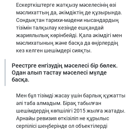
Ескерткіштерге жатқызу мәселесінің өзі
мәслихаттың да, әкімдіктің де құзырында.
Сондықтан тарихи-мәдени нысандардың
тізімін талқылау кезінде ешқандай
жариялылық көрінбейді. Қала әкімдігі мен
мәслихатының және басқа да өңірлердің
кез келген шешімдері сияқты.
Реестрге енгізудің мәселесі бір бөлек.
Одан алып тастау мәселесі мүлде
басқа.
Мен бұл тізімді жасау үшін барлық құжатты
әлі таба алмадым. Бірақ табылған
шешімдердің көпшілігі 2015 жылға жатады.
Арнайы ревизия өткізіліп не құрылыс
серпілісі шеңберінде ол объектілерді