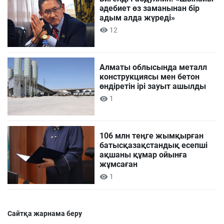
әдебиет өз заманынан бір
адым алда жүреді»
12
Алматы облысында металл
конструкциясы мен бетон
өндіретін ірі зауыт ашылды
1
106 млн теңге жымқырған
батысқазақстандық есепші
ақшаны құмар ойынға
жұмсаған
1
Сайтқа жарнама беру