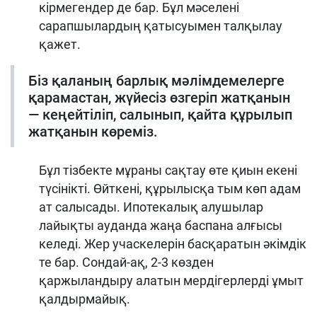
кірмегендер де бар. Бұл мәселені
сарапшылардың қатысуымен талқылау
қажет.
Біз қаланың барлық мәлімдемелерге
қарамастан, жүйесіз өзгеріп жатқанын
— кеңейтіліп, салынып, қайта құрылып
жатқанын көреміз.
Бұл тізбекте мұраны сақтау өте қиын екені
түсінікті. Өйткені, құрылысқа тым көп адам
ат салысады. Ипотекалық алушылар
лайықты ауданда жаңа баспана алғысы
келеді. Жер учаскелерін басқаратын әкімдік
те бар. Сондай-ақ, 2-3 көзден
қаржыландыру алатын мердігерлерді ұмыт
қалдырмайық.