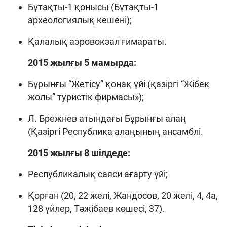
Бұтақты-1 қонысы (Бұтақты-1
археологиялық кешені);
Қалалық аэровокзал ғимараты.
2015 жылғы 5 мамырда:
Бұрынғы “Жетісу” қонақ үйі (қазіргі “Жібек
жолы” туристік фирмасы»);
Л. Брежнев атындағы Бұрынғы алаң
(Қазіргі Республика алаңының ансамблі.
2015 жылғы 8 шілдеде:
Республикалық саяси ағарту үйі;
Қорған (20, 22 желі, Жандосов, 20 желі, 4, 4а,
128 үйлер, Тәжібаев көшесі, 37).