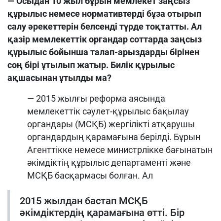
— Осыдан 10 жыл бұрын мемлекет заңсыз
құрылыс немесе нормативтерді бұза отырып
салу әрекеттерін белсенді түрде тоқтатты. Ал
қазір мемлекеттік органдар соттарда заңсыз
құрылыс бойынша талап-арыздарды бірінен
соң бірі ұтылып жатыр. Билік құрылыс
ақшасынан ұтылды ма?
— 2015 жылғы реформа аясында
мемлекеттік сәулет-құрылыс бақылау
органдары (МСҚБ) жергілікті атқарушы
органдардың қарамағына берілді. Бұрын
Агенттікке немесе министрлікке бағынатын
әкімдіктің құрылыс департаменті және
МСҚБ басқармасы болған. Ал
2015 жылдан бастап МСҚБ
әкімдіктердің қарамағына өтті. Бір