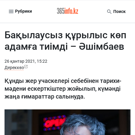
Рубрики
Поиск
Бақылаусыз құрылыс көп
адамға тиімді – Әшімбаев
26 қантар 2021, 15:22
Дереккөз
Құнды жер учаскелері себебінен тарихи-
мәдени ескерткіштер жойылып, күмәнді
жаңа ғимараттар салынуда.