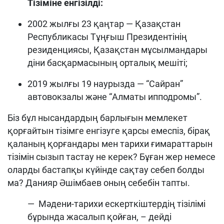
Тізіміне енгізілді:
2002 жылғы 23 қаңтар — Қазақстан
Республикасы Тұңғыш Президентінің
резиденциясы, Қазақстан мұсылмандары
діни басқармасының орталық мешіті;
2019 жылғы 19 наурызда — “Сайран”
автовокзалы және “Алматы ипподромы”.
Біз бұл нысандардың барлығын мемлекет
қорғайтын тізімге енгізуге қарсы емеспіз, бірақ
қаланың қорғандары мен тарихи ғимараттарын
тізімін сызып тастау не керек? Бұған жер немесе
оларды бастапқы күйінде сақтау себеп болды
ма? Данияр Әшімбаев оның себебін тапты.
— Мәдени-тарихи ескерткіштердің тізілімі
бұрында жасалып қойған, – дейді