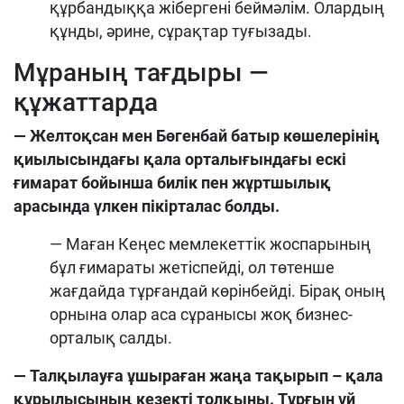
құрбандыққа жібергені беймәлім. Олардың
құнды, әрине, сұрақтар туғызады.
Мұраның тағдыры —
құжаттарда
— Желтоқсан мен Бөгенбай батыр көшелерінің
қиылысындағы қала орталығындағы ескі
ғимарат бойынша билік пен жұртшылық
арасында үлкен пікірталас болды.
— Маған Кеңес мемлекеттік жоспарының
бұл ғимараты жетіспейді, ол төтенше
жағдайда тұрғандай көрінбейді. Бірақ оның
орнына олар аса сұранысы жоқ бизнес-
орталық салды.
— Талқылауға ұшыраған жаңа тақырып – қала
құрылысының кезекті толқыны. Тұрғын үй