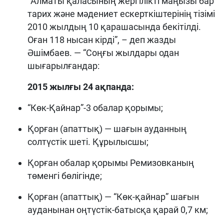
“Алматы қаласының жергілікті маңызы бар
тарих және мәдениет ескерткіштерінің тізімі
2010 жылдың 10 қарашасында бекітілді.
Оған 118 нысан кірді”, – деп жазды
Әшімбаев. — “Соңғы жылдары одан
шығарылғандар:
2015 жылғы 24 ақпанда:
“Көк-Қайнар”-3 обалар қорымы;
Қорған (апаттық) — шағын ауданның
солтүстік шеті. Құрылысшы;
Қорған обалар қорымы Ремизовканың
төменгі бөлігінде;
Қорған (апаттық) — “Көк-қайнар” шағын
ауданынан оңтүстік-батысқа қарай 0,7 км;