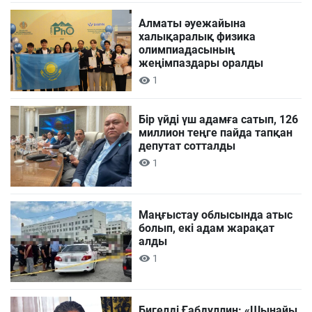
Алматы әуежайына
халықаралық физика
олимпиадасының
жеңімпаздары оралды
1
Бір үйді үш адамға сатып, 126
миллион теңге пайда тапқан
депутат сотталды
1
Маңғыстау облысында атыс
болып, екі адам жарақат
алды
1
Бигелді Ғабдуллин: «Шынайы