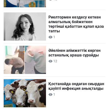
Риелтормен кездесу кеткен
алматылық бойжеткен
төртінші қабаттан құлап қаза
тапты
1
Әйелінен әлімжеттік көрген
астаналық араша сұрайды
12
Қостанайда ондаған сиырдан
қауіпті инфекция анықталды
1