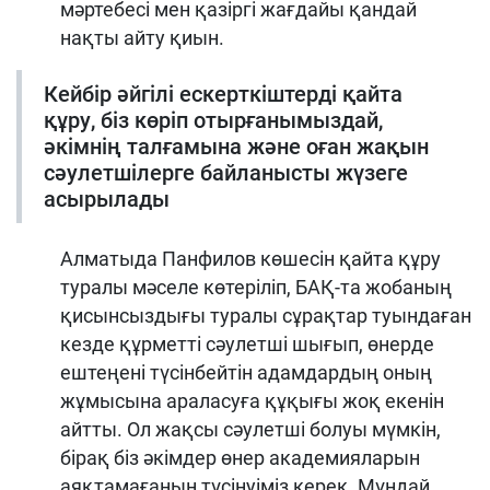
мәртебесі мен қазіргі жағдайы қандай
нақты айту қиын.
Кейбір әйгілі ескерткіштерді қайта
құру, біз көріп отырғанымыздай,
әкімнің талғамына және оған жақын
сәулетшілерге байланысты жүзеге
асырылады
Алматыда Панфилов көшесін қайта құру
туралы мәселе көтеріліп, БАҚ-та жобаның
қисынсыздығы туралы сұрақтар туындаған
кезде құрметті сәулетші шығып, өнерде
ештеңені түсінбейтін адамдардың оның
жұмысына араласуға құқығы жоқ екенін
айтты. Ол жақсы сәулетші болуы мүмкін,
бірақ біз әкімдер өнер академияларын
аяқтамағанын түсінуіміз керек. Мұндай