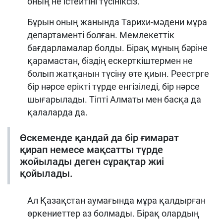
оның не істейтіні түсініксіз.
Бұрын оның жанында Тарихи-мәдени мұра
департаменті болған. Мемлекеттік
бағдарламалар болды. Бірақ мұның бәріне
қарамастан, біздің ескерткіштермен не
болып жатқанын түсіну өте қиын. Реестрге
бір нәрсе ерікті түрде енгізіледі, бір нәрсе
шығарылады. Тіпті Алматы мен басқа да
қалаларда да.
Өскеменде қандай да бір ғимарат
қирап немесе мақсатты түрде
жойылады деген сұрақтар жиі
қойылады.
Ал Қазақстан аумағында мұра қалдырған
өркениеттер аз болмады. Бірақ олардың