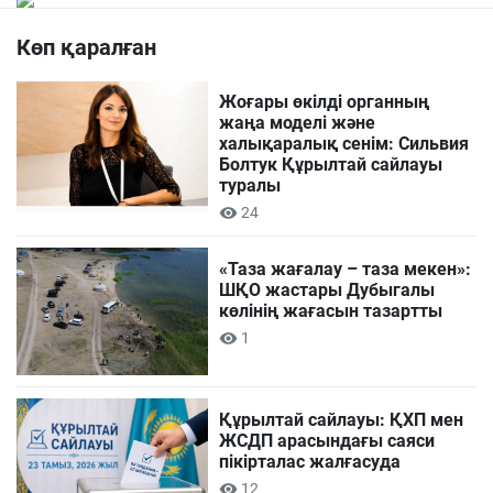
Көп қаралған
Жоғары өкілді органның
жаңа моделі және
халықаралық сенім: Сильвия
Болтук Құрылтай сайлауы
туралы
24
«Таза жағалау – таза мекен»:
ШҚО жастары Дубыгалы
көлінің жағасын тазартты
1
Құрылтай сайлауы: ҚХП мен
ЖСДП арасындағы саяси
пікірталас жалғасуда
12