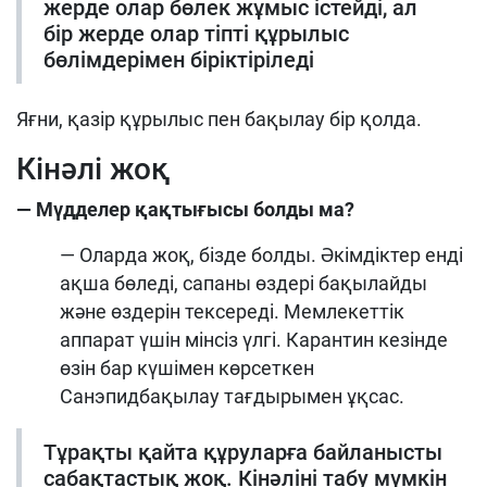
жерде олар бөлек жұмыс істейді, ал
бір жерде олар тіпті құрылыс
бөлімдерімен біріктіріледі
Яғни, қазір құрылыс пен бақылау бір қолда.
Кінәлі жоқ
— Мүдделер қақтығысы болды ма?
— Оларда жоқ, бізде болды. Әкімдіктер енді
ақша бөледі, сапаны өздері бақылайды
және өздерін тексереді. Мемлекеттік
аппарат үшін мінсіз үлгі. Карантин кезінде
өзін бар күшімен көрсеткен
Санэпидбақылау тағдырымен ұқсас.
Тұрақты қайта құруларға байланысты
сабақтастық жоқ. Кінәліні табу мүмкін