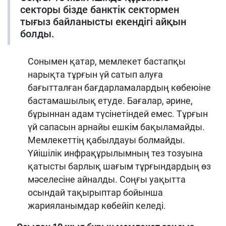
секторы бізде банктік сектормен
тығыз байланысты екендігі айқын
болды.
Сонымен қатар, мемлекет бастапқы
нарықта тұрғын үй сатып алуға
бағытталған бағдарламалардың көбеюіне
бастамашылық етуде. Бағалар, әрине,
бұрыннан адам түсінетіндей емес. Тұрғын
үй сапасын арнайы ешкім бақыламайды.
Мемлекеттің қабылдауы болмайды.
Үйішілік инфрақұрылымның тез тозуына
қатысты барлық шағым тұрғындардың өз
мәселесіне айналды. Соңғы уақытта
осындай тақырыптар бойынша
жарияланымдар көбейіп келеді.