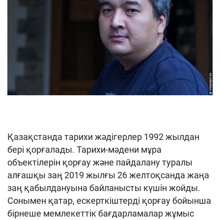
Қазақстанда тарихи жәдігерлер 1992 жылдан
бері қорғалады. Тарихи-мәдени мұра
объектілерін қорғау және пайдалану туралы
алғашқы заң 2019 жылғы 26 желтоқсанда жаңа
заң қабылдануына байланысты күшін жойды.
Сонымен қатар, ескерткіштерді қорғау бойынша
бірнеше мемлекеттік бағдарламалар жұмыс