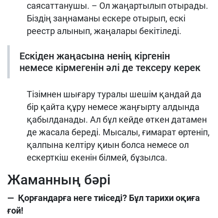
саясаттанушы. – Ол жаңартылып отырады.
Біздің заңнаманы ескере отырып, ескі
реестр алынып, жаңалары бекітіледі.
Ескіден жаңасына ненің кіргенін
немесе кірмегенін әлі де тексеру керек
Тізімнен шығару туралы шешім қандай да
бір қайта құру немесе жаңғырту алдында
қабылданады. Ал бұл кейде өткен датамен
де жасала береді. Мысалы, ғимарат өртеніп,
қалпына келтіру қиын болса немесе ол
ескерткіш екенін білмей, бұзылса.
Жаманның бәрі
— Қорғандарға неге тиіседі? Бұл тарихи оқиға
ғой!