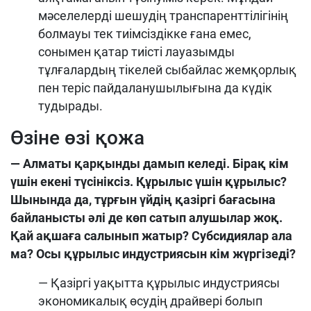
мәселелерді шешудің транспаренттілігінің
болмауы тек тиімсіздікке ғана емес,
сонымен қатар тиісті лауазымды
тұлғалардың тікелей сыбайлас жемқорлық
пен теріс пайдаланушылығына да күдік
тудырады.
Өзіне өзі қожа
— Алматы қарқынды дамып келеді. Бірақ кім
үшін екені түсініксіз. Құрылыс үшін құрылыс?
Шынында да, тұрғын үйдің қазіргі бағасына
байланысты әлі де көп сатып алушылар жоқ.
Қай ақшаға салынып жатыр? Субсидиялар ала
ма? Осы құрылыс индустриясын кім жүргізеді?
— Қазіргі уақытта құрылыс индустриясы
экономикалық өсудің драйвері болып