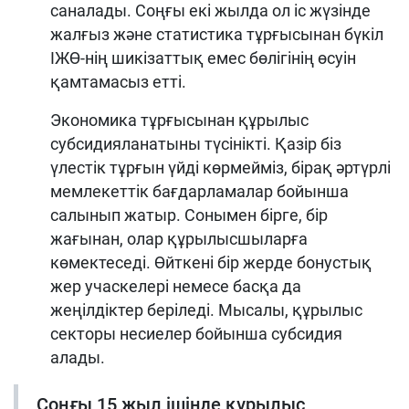
саналады. Соңғы екі жылда ол іс жүзінде
жалғыз және статистика тұрғысынан бүкіл
ІЖӨ-нің шикізаттық емес бөлігінің өсуін
қамтамасыз етті.
Экономика тұрғысынан құрылыс
субсидияланатыны түсінікті. Қазір біз
үлестік тұрғын үйді көрмейміз, бірақ әртүрлі
мемлекеттік бағдарламалар бойынша
салынып жатыр. Сонымен бірге, бір
жағынан, олар құрылысшыларға
көмектеседі. Өйткені бір жерде бонустық
жер учаскелері немесе басқа да
жеңілдіктер беріледі. Мысалы, құрылыс
секторы несиелер бойынша субсидия
алады.
Соңғы 15 жыл ішінде құрылыс