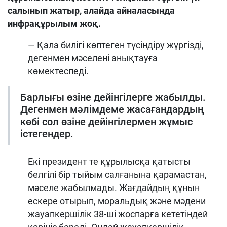
салынып жатыр, алайда айналасында
инфрақұрылым жоқ.
— Қала билігі көптеген түсіндіру жүргізді,
дегенмен мәселені анықтауға
көмектеспеді.
Барлығы өзіне дейінгілерге жабылды.
Дегенмен мәлімдеме жасағандардың
көбі сол өзіне дейінгілермен жұмыс
істегендер.
Екі президент те құрылысқа қатысты
белгілі бір тыйым салғанына қарамастан,
мәселе жабылмады. Жағдайдың құнын
ескере отырып, моральдық және мәдени
жауапкершілік 38-ші жоспарға кететіндей