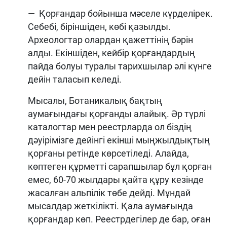
— Қорғандар бойынша мәселе күрделірек.
Себебі, біріншіден, көбі қазылды.
Археологтар олардан қажеттінің бәрін
алды. Екіншіден, кейбір қорғандардың
пайда болуы туралы тарихшылар әлі күнге
дейін таласып келеді.
Мысалы, Ботаникалық бақтың
аумағындағы қорғанды алайық. Әр түрлі
каталогтар мен реестрларда ол біздің
дәуірімізге дейінгі екінші мыңжылдықтың
қорғаны ретінде көрсетіледі. Алайда,
көптеген құрметті сарапшылар бұл қорған
емес, 60-70 жылдары қайта құру кезінде
жасалған альпілік төбе дейді. Мұндай
мысалдар жеткілікті. Қала аумағында
қорғандар көп. Реестрдегілер де бар, оған