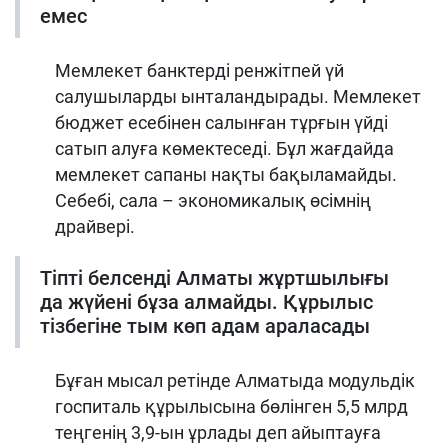
емес
Мемлекет банктерді ренжітпей үй
салушыларды ынталандырады. Мемлекет
бюджет есебінен салынған тұрғын үйді
сатып алуға көмектеседі. Бұл жағдайда
мемлекет сапаны нақты бақыламайды.
Себебі, сала – экономикалық өсімнің
драйвері.
Тіпті белсенді Алматы жұртшылығы
да жүйені бұза алмайды. Құрылыс
тізбегіне тым көп адам араласады
Бұған мысал ретінде Алматыда модульдік
госпиталь құрылысына бөлінген 5,5 млрд
теңгенің 3,9-ын ұрлады деп айыптауға