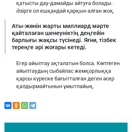
қатысты дау-дамайды айтуға болады.
Әзірге ол ешқандай қарқын алған жоқ.
Аты-жөнін жарты миллиард мәрте
қайталаған шенеуніктің деңгейін
барлығы жақсы түсінеді. Яғни, тізбек
тереңге әрі жоғары кетеді.
Егер айыптау ақталатын болса. Көптеген
айыптаудың сыбайлас жемқорлыққа
қарсы күреске бағытталған деген әсер
қалдырмайтынын ұмытпайық.