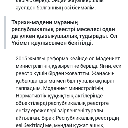
көрініс береді. Ондай жауапкершілік
әуелден болғанның өзі беймәлім.
Тарихи-мәдени мұраның
республикалық реестрі мәселесі одан
да үлкен қызығушылық тудырады. Ол
Үкімет қаулысымен бекітілді.
2015 жылғы реформа кезінде ол Мәдениет
министрлігінің құзыретіне берілді. Яғни, ескі
реестр күшін бірден жоғалтты. Жаңасын
қабылданды ма мен бұл туралы ақпарат
таппадым. Мәдениет министрлігінің
Нормативтік-құқықтық актілерінде
объектілерді республикалық реестрге
енгізу ережелері әзірленгені туралы
айтылған. Бірақ Республикалық реестрдің
өзі бекітілді ме, мұндай құжат ашық