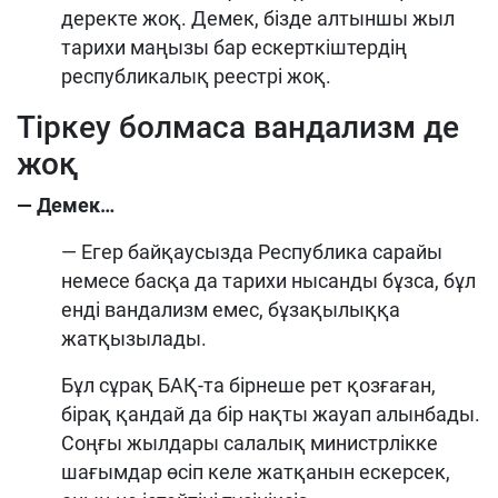
деректе жоқ. Демек, бізде алтыншы жыл
тарихи маңызы бар ескерткіштердің
республикалық реестрі жоқ.
Тіркеу болмаса вандализм де
жоқ
— Демек…
— Егер байқаусызда Республика сарайы
немесе басқа да тарихи нысанды бұзса, бұл
енді вандализм емес, бұзақылыққа
жатқызылады.
Бұл сұрақ БАҚ-та бірнеше рет қозғаған,
бірақ қандай да бір нақты жауап алынбады.
Соңғы жылдары салалық министрлікке
шағымдар өсіп келе жатқанын ескерсек,