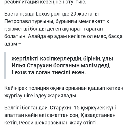
реабилитация кезеңінен өтуі тиіс.
Бастапқыда Lexus рөлінде 29 жастағы
Петропавл тұрғыны, бұрынғы мемлекеттік
қызметші болды деген ақпарат тараған
болатын. Алайда ер адам көлікте ол емес, басқа
адам –
жергілікті кәсіпкерлердің бірінің ұлы
Илья Старухин болғанын мәлімдеді,
Lexus та соған тиесілі екен.
Кейінірек полиция оқиға орнынан қашып кеткен
жүргізушіге іздеу жариялады.
Белгілі болғандай, Старухин 15-қыркүйек күні
апаттан кейін екі сағаттан соң, Қазақстаннан
кетіп, Ресей шекарасынан жаяу өтіпті.