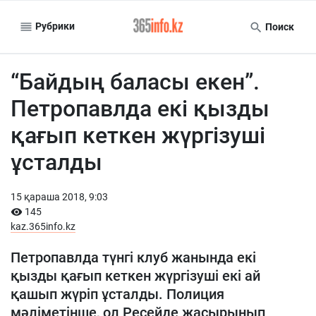
Рубрики
Поиск
“Байдың баласы екен”.
Петропавлда екі қызды
қағып кеткен жүргізуші
ұсталды
15 қараша 2018, 9:03
145
kaz.365info.kz
Петропавлда түнгі клуб жанында екі
қызды қағып кеткен жүргізуші екі ай
қашып жүріп ұсталды. Полиция
мәліметінше, ол Ресейде жасырынып