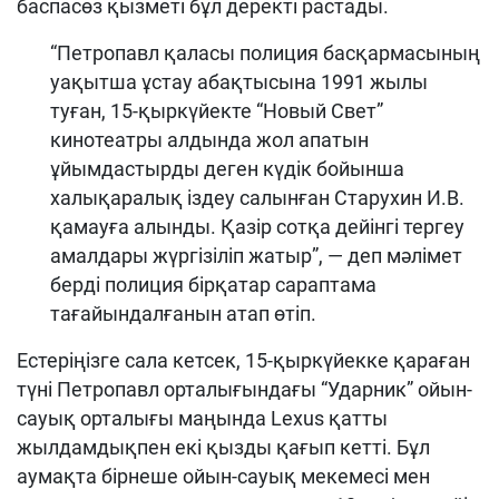
баспасөз қызметі бұл деректі растады.
“Петропавл қаласы полиция басқармасының
уақытша ұстау абақтысына 1991 жылы
туған, 15-қыркүйекте “Новый Свет”
кинотеатры алдында жол апатын
ұйымдастырды деген күдік бойынша
халықаралық іздеу салынған Старухин И.В.
қамауға алынды. Қазір сотқа дейінгі тергеу
амалдары жүргізіліп жатыр”, — деп мәлімет
берді полиция бірқатар сараптама
тағайындалғанын атап өтіп.
Естеріңізге сала кетсек, 15-қыркүйекке қараған
түні Петропавл орталығындағы “Ударник” ойын-
сауық орталығы маңында Lexus қатты
жылдамдықпен екі қызды қағып кетті. Бұл
аумақта бірнеше ойын-сауық мекемесі мен