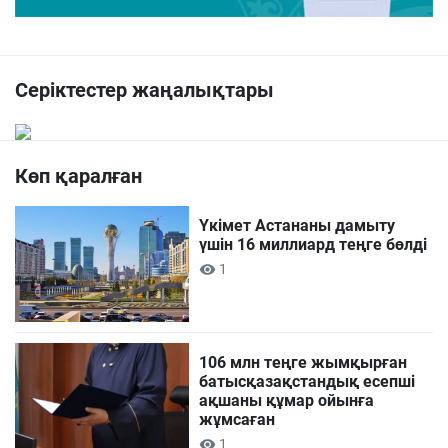
Серіктестер жаңалықтары
Көп қаралған
Үкімет Астананы дамыту
үшін 16 миллиард теңге бөлді
1
106 млн теңге жымқырған
батысқазақстандық есепші
ақшаны құмар ойынға
жұмсаған
1