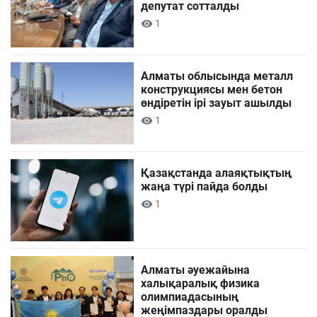
депутат сотталды
1
Алматы облысында металл
конструкциясы мен бетон
өндіретін ірі зауыт ашылды
1
Қазақстанда алаяқтықтың
жаңа түрі пайда болды
1
Алматы әуежайына
халықаралық физика
олимпиадасының
жеңімпаздары оралды