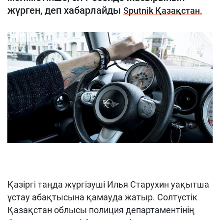
жүрген, деп хабарлайды
Sputnik Қазақстан.
Қазіргі таңда жүргізуші Илья Старухин уақытша
ұстау абақтысына қамауда жатыр. Солтүстік
Қазақстан облысы полиция департаментінің