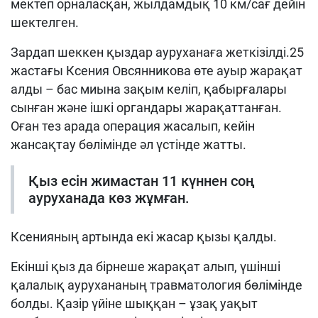
мектеп орналасқан, жылдамдық 10 км/сағ дейін
шектелген.
Зардап шеккен қыздар ауруханаға жеткізілді.25
жастағы Ксения Овсянникова өте ауыр жарақат
алды – бас миына зақым келіп, қабырғалары
сынған және ішкі органдары жарақаттанған.
Оған тез арада операция жасалып, кейін
жансақтау бөлімінде әл үстінде жатты.
Қыз есін жимастан 11 күннен соң
ауруханада көз жұмған.
Ксенияның артында екі жасар қызы қалды.
Екінші қыз да бірнеше жарақат алып, үшінші
қалалық аурухананың травматология бөлімінде
болды. Қазір үйіне шыққан – ұзақ уақыт