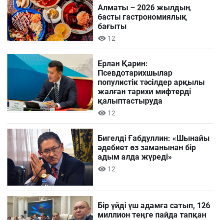
Алматы – 2026 жылдың
басты гастрономиялық
бағыты
12
Ерлан Қарин:
Псевдотарихшылар
популистік тәсілдер арқылы
жалған тарихи мифтерді
қалыптастыруда
12
Бигелді Ғабдуллин: «Шынайы
әдебиет өз заманынан бір
адым алда жүреді»
12
Бір үйді үш адамға сатып, 126
миллион теңге пайда тапқан