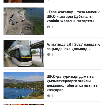
«Таза жағалау – таза мекен»:
ШҚО жастары Дубыгалы
көлінің жағасын тазартты
1
Алматыда LRT 2027 жылдың
соңында іске қосылады
1
ШҚО-да туризмді дамыту:
қызметкерлерге жайлы
демалыс, табиғатқа ұқыпты
көзқарас
1