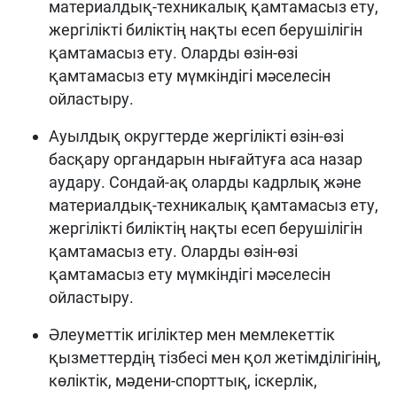
материалдық-техникалық қамтамасыз ету,
жергілікті биліктің нақты есеп берушілігін
қамтамасыз ету. Оларды өзін-өзі
қамтамасыз ету мүмкіндігі мәселесін
ойластыру.
Ауылдық округтерде жергілікті өзін-өзі
басқару органдарын нығайтуға аса назар
аудару. Сондай-ақ оларды кадрлық және
материалдық-техникалық қамтамасыз ету,
жергілікті биліктің нақты есеп берушілігін
қамтамасыз ету. Оларды өзін-өзі
қамтамасыз ету мүмкіндігі мәселесін
ойластыру.
Әлеуметтік игіліктер мен мемлекеттік
қызметтердің тізбесі мен қол жетімділігінің,
көліктік, мәдени-спорттық, іскерлік,