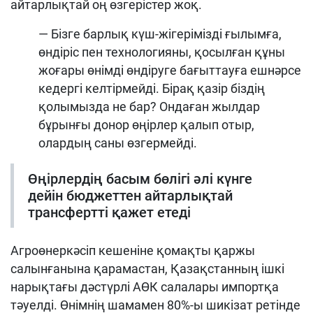
айтарлықтай оң өзгерістер жоқ.
— Бізге барлық күш-жігерімізді ғылымға,
өндіріс пен технологияны, қосылған құны
жоғары өнімді өндіруге бағыттауға ешнәрсе
кедергі келтірмейді. Бірақ қазір біздің
қолымызда не бар? Ондаған жылдар
бұрынғы донор өңірлер қалып отыр,
олардың саны өзгермейді.
Өңірлердің басым бөлігі әлі күнге
дейін бюджеттен айтарлықтай
трансфертті қажет етеді
Агроөнеркәсіп кешеніне қомақты қаржы
салынғанына қарамастан, Қазақстанның ішкі
нарықтағы дәстүрлі АӨК салалары импортқа
тәуелді. Өнімнің шамамен 80%-ы шикізат ретінде