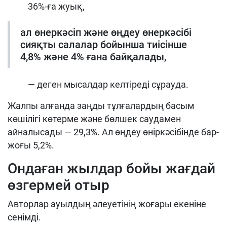
36%-ға жуық,
ал өнеркәсіп және өңдеу өнеркәсібі
сияқты салалар бойынша тиісінше
4,8% және 4% ғана байқалады,
— деген мысалдар келтіреді сұрауда.
Жалпы алғанда заңды тұлғалардың басым
көшілігі көтерме және бөлшек саудамен
айналысады — 29,3%. Ал өңдеу өніркәсібінде бар-
жоғы 5,2%.
Ондаған жылдар бойы жағдай
өзгермей отыр
Авторлар ауылдың әлеуетінің жоғары екеніне
сенімді.