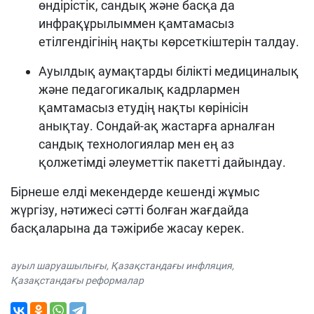
өндірістік, сандық және басқа да
инфрақұрылыммен қамтамасыз
етілгендігінің нақты көрсеткіштерін талдау.
Ауылдық аумақтарды білікті медициналық
және педагогикалық кадрлармен
қамтамасыз етудің нақты көрінісін
анықтау. Сондай-ақ жастарға арналған
сандық технологиялар мен ең аз
қолжетімді әлеуметтік пакетті дайындау.
Бірнеше елді мекендерде кешенді жұмыс
жүргізу, нәтижесі сәтті болған жағдайда
басқаларына да тәжірибе жасау керек.
ауыл шаруашылығы
,
Қазақстандағы инфляция
,
Қазақстандағы реформалар