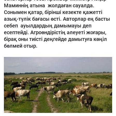
Маминнің атына жолдаған сауалда.
Сонымен қатар, бірінші кезекте қажетті
азық-түлік бағасы өсті. Авторлар ең басты
себеп ауылдардың дамымауы деп
есептейді. Агроөндірістің әлеуеті жоғары,
бірақ оны тиісті деңгейде дамытуға көңіл
бөлмей отыр.