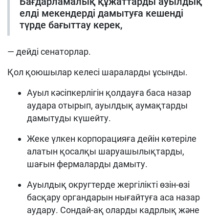
Бағдарламалық құжаттарды ауылдық
елді мекендерді дамытуға кешенді
түрде бағыттау керек,
— дейді сенаторлар.
Қол қоюшылар келесі шараларды ұсынды.
Ауыл кәсіпкерлігін қолдауға баса назар
аудара отырып, ауылдық аумақтарды
дамытуды күшейту.
Жеке үлкен корпорацияға дейін көтеріле
алатын қосалқы шаруашылықтарды,
шағын фермаларды дамыту.
Ауылдық округтерде жергілікті өзін-өзі
басқару органдарын нығайтуға аса назар
аудару. Сондай-ақ оларды кадрлық және