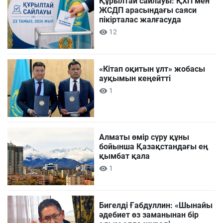
Құрылтай сайлауы: ҚХП мен
ЖСДП арасындағы саяси
пікірталас жалғасуда
12
«Кітап оқитын ұлт» жобасы
ауқымын кеңейтті
1
Алматы өмір сүру құны
бойынша Қазақстандағы ең
қымбат қала
1
Бигелді Ғабдуллин: «Шынайы
әдебиет өз заманынан бір