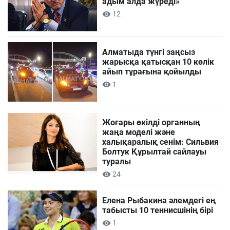
адым алда жүреді»
12
Алматыда түнгі заңсыз
жарысқа қатысқан 10 көлік
айып тұрағына қойылды
1
Жоғары өкілді органның
жаңа моделі және
халықаралық сенім: Сильвия
Болтук Құрылтай сайлауы
туралы
24
Елена Рыбакина әлемдегі ең
табысты 10 теннисшінің бірі
1