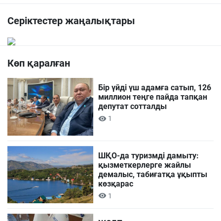
Серіктестер жаңалықтары
Көп қаралған
Бір үйді үш адамға сатып, 126
миллион теңге пайда тапқан
депутат сотталды
1
ШҚО-да туризмді дамыту:
қызметкерлерге жайлы
демалыс, табиғатқа ұқыпты
көзқарас
1