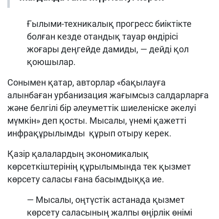
Ғылыми-техникалық прогресс биіктікте
болған кезде отандық тауар өндірісі
жоғары деңгейде дамиды, — дейді қол
қоюшылар.
Сонымен қатар, авторлар «бақылауға
алынбаған урбанизация жағымсыз салдарларға
және белгілі бір әлеуметтік шиеленіске әкелуі
мүмкін» деп қосты. Мысалы, үнемі қажетті
инфрақұрылымды құрып отыру керек.
Қазір қалалардың экономикалық
көрсеткіштерінің құрылымында тек қызмет
көрсету саласы ғана басымдыққа ие.
— Мысалы, оңтүстік астанада қызмет
көрсету саласының жалпы өңірлік өнімі