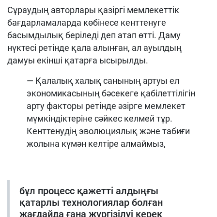
Сұраудың авторлары қазіргі мемлекеттік
бағдарламаларда көбінесе кенттенуге
басымдылық беріледі деп атап өтті. Даму
нүктесі ретінде қала алынған, ал ауылдың
дамуы екінші қатарға ысырылды.
— Қалалық халық санының артуы ел
экономикасының бәсекеге қабілеттілігін
арту факторы ретінде әзірге мемлекет
мүмкіндіктеріне сәйкес келмей тұр.
Кенттенудің эволюциялық және табиғи
жолына күмән келтіре алмаймыз,
бұл процесс қажетті алдыңғы
қатарлы технологиялар болған
жағдайда ғана жүргізілуі керек