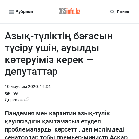
Рубрики
Поиск
Азық-түліктің бағасын
түсіру үшін, ауылды
көтеруіміз керек —
депутаттар
10 маусым 2020, 16:34
199
Дереккөз
Пандемия мен карантин азық-түлік
қауіпсіздігін қамтамасыз етудегі
проблемаларды көрсетті, деп мәлімдеді
сенаторлар тобы премьер-министр Асқар