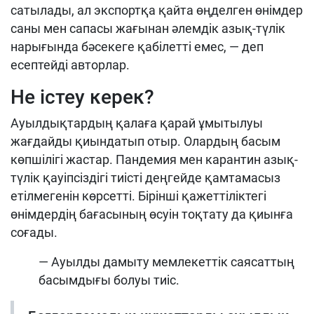
сатылады, ал экспортқа қайта өңделген өнімдер
саны мен сапасы жағынан әлемдік азық-түлік
нарығында бәсекеге қабілетті емес, — деп
есептейді авторлар.
Не істеу керек?
Ауылдықтардың қалаға қарай ұмытылуы
жағдайды қиындатып отыр. Олардың басым
көпшілігі жастар. Пандемия мен карантин азық-
түлік қауіпсіздігі тиісті деңгейде қамтамасыз
етілмегенін көрсетті. Бірінші қажеттіліктегі
өнімдердің бағасының өсуін тоқтату да қиынға
соғады.
— Ауылды дамыту мемлекеттік саясаттың
басымдығы болуы тиіс.