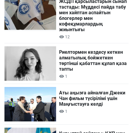
ЖСДП қарсыластарын сынап
тастады: Мүддесі пайда табу
мен хайптан аспайтын
блогерлер мен
кофеқұмарлардың
жиынтығы
12
Риелтормен кездесу кеткен
алматылық бойжеткен
төртінші қабаттан құлап қаза
тапты
1
Аты аңызға айналған Джеки
Чан фильм түсірілімі үшін
Маңғыстауға келді
1