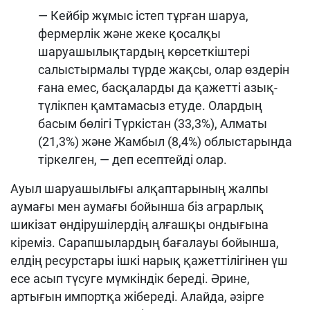
— Кейбір жұмыс істеп тұрған шаруа,
фермерлік және жеке қосалқы
шаруашылықтардың көрсеткіштері
салыстырмалы түрде жақсы, олар өздерін
ғана емес, басқаларды да қажетті азық-
түлікпен қамтамасыз етуде. Олардың
басым бөлігі Түркістан (33,3%), Алматы
(21,3%) және Жамбыл (8,4%) облыстарында
тіркелген, — деп есептейді олар.
Ауыл шаруашылығы алқаптарының жалпы
аумағы мен аумағы бойынша біз аграрлық
шикізат өндірушілердің алғашқы ондығына
кіреміз. Сарапшылардың бағалауы бойынша,
елдің ресурстары ішкі нарық қажеттілігінен үш
есе асып түсуге мүмкіндік береді. Әрине,
артығын импортқа жібереді. Алайда, әзірге