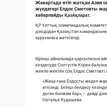
Жакартада өтіп жатқан Азия 
жүлдегері Елдос Сметовты жары
хабарлайды
ҚазАқпарат.
ҚР Ұлттық олимпиадалық комитеті
дзюдодан Қазақстан командасын
ауруханаға жеткізілді.
Бірінші айналымда қарсыласын ай
кездесуде Солтүстік Корея балуан
жекпе-жектен соң Елдос Сметовті а
«Жаңа ғана Елдосты жедел жәр
өткізеді. Екінші белдесу кезі
деген болжам бар», – дейді дз
Наталья Кудашева.