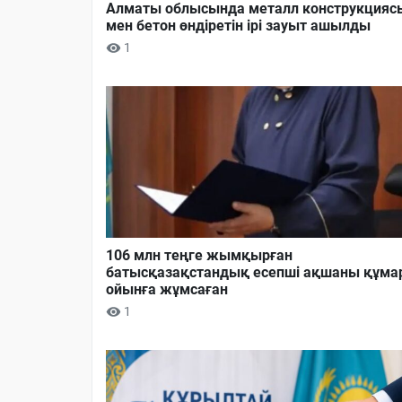
Алматы облысында металл конструкцияс
мен бетон өндіретін ірі зауыт ашылды
1
106 млн теңге жымқырған
батысқазақстандық есепші ақшаны құма
ойынға жұмсаған
1