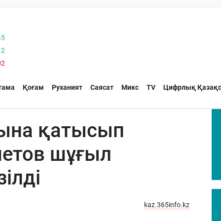
45
12
02
тама
Қоғам
Руханият
Саясат
Микс
TV
Цифрлық Қазақс
ына қатысып
метов шұғыл
зілді
kaz.365info.kz