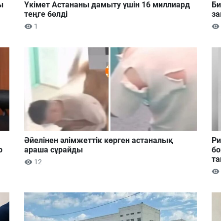
ы
Үкімет Астананы дамыту үшін 16 миллиард
Би
теңге бөлді
за
1
Әйелінен әлімжеттік көрген астаналық
Ри
р
араша сұрайды
бо
та
12