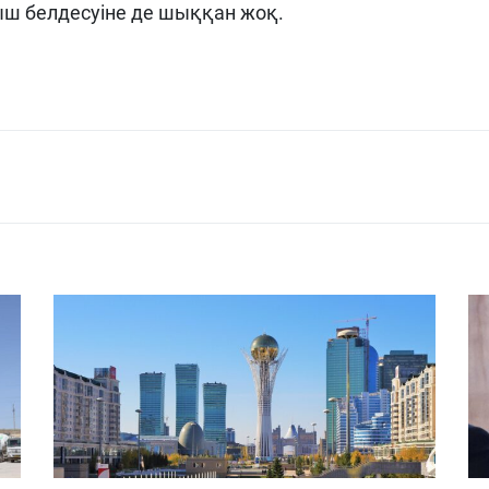
ыш белдесуіне де шыққан жоқ.