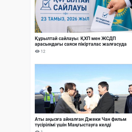
Құрылтай сайлауы: ҚХП мен ЖСДП
арасындағы саяси пікірталас жалғасуда
12
Аты аңызға айналған Джеки Чан фильм
түсірілімі үшін Маңғыстауға келді