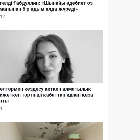
гелді Ғабдуллин: «Шынайы әдебиет өз
манынан бір адым алда жүреді»
12
елтормен кездесу кеткен алматылық
йжеткен төртінші қабаттан құлап қаза
пты
1