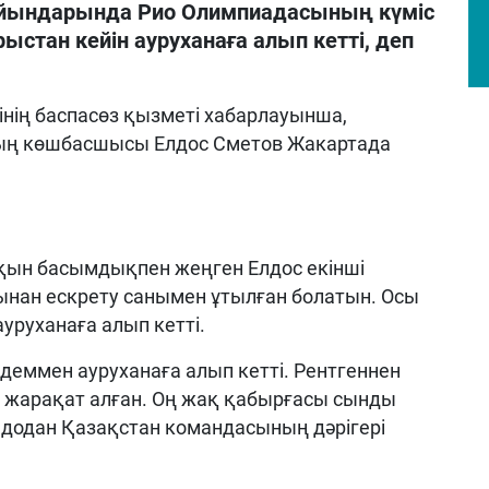
ойындарында Рио Олимпиадасының күміс
стан кейін ауруханаға алып кетті, деп
нің баспасөз қызметі хабарлауынша,
ың көшбасшысы Елдос Сметов Жакартада
қын басымдықпен жеңген Елдос екінші
ынан ескрету санымен ұтылған болатын. Осы
уруханаға алып кетті.
деммен ауруханаға алып кетті. Рентгеннен
нде жарақат алған. Оң жақ қабырғасы сынды
юдодан Қазақстан командасының дәрігері