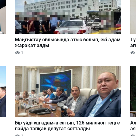
Маңғыстау облысында атыс болып, екі адам
Тү
жарақат алды
ағ
1
Бір үйді үш адамға сатып, 126 миллион теңге
Ал
пайда тапқан депутат сотталды
ая