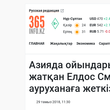
Русская редакция
Нұр-Сұлтан
USD
470
+2.
EUR
542
+2.
Қазір
24
RUB
5.71
-0.
Ертең
31
ГЛАВНАЯ
Жаңалықтар
Экономика
Сарап
Азияда ойындар
жатқан Елдос С
ауруханаға жеткі
29 тамыз 2018, 11:30