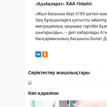
ХАА тілшісі.
«ҚазАқпарат»
«Жыл басынан бері 3185 шетел аза
Заң бұзушыларға қатысты айыппұл 
миграциялық заңнама тәртібін бұз
шығарылды», – деп хабарлады Аты
басқармасының басшысы Болат Д
Серіктестер жаңалықтары
Көп қаралған