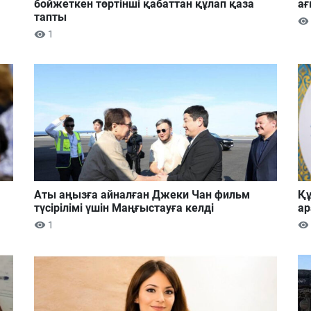
бойжеткен төртінші қабаттан құлап қаза
ағ
тапты
1
Аты аңызға айналған Джеки Чан фильм
Құ
түсірілімі үшін Маңғыстауға келді
ар
1