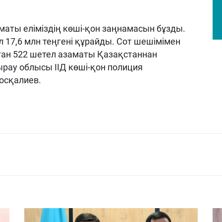
маты еліміздің көші-қон заңнамасын бұзды.
17,6 млн теңгені құрайды. Сот шешімімен
ған 522 шетел азаматы Қазақстаннан
рау облысы ІІД көші-қон полиция
осқалиев.