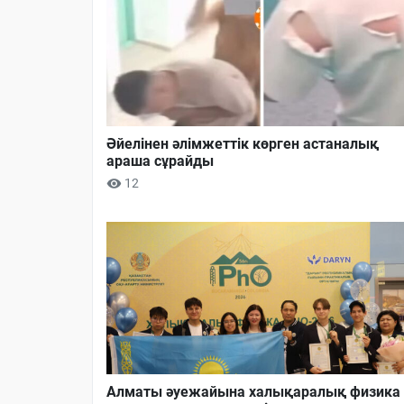
Әйелінен әлімжеттік көрген астаналық
араша сұрайды
12
Алматы әуежайына халықаралық физика