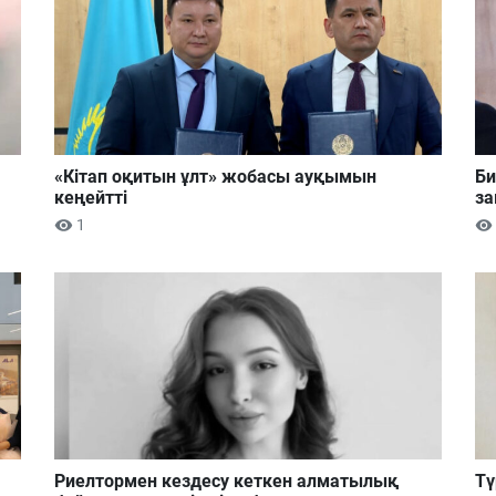
«Кітап оқитын ұлт» жобасы ауқымын
Би
кеңейтті
за
1
Риелтормен кездесу кеткен алматылық
Тү