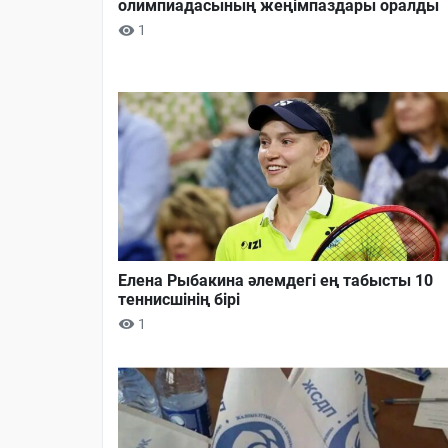
олимпиадасының жеңімпаздары оралды
1
Елена Рыбакина әлемдегі ең табысты 10
теннисшінің бірі
1