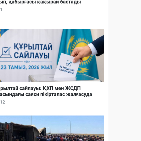
ып, қабырғасы қақырай бастады
1
рылтай сайлауы: ҚХП мен ЖСДП
асындағы саяси пікірталас жалғасуда
12