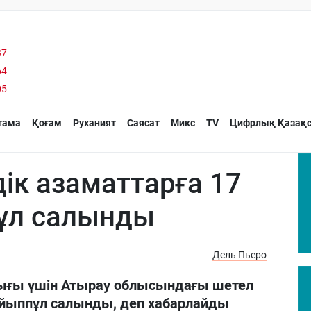
37
64
05
тама
Қоғам
Руханият
Саясат
Микс
TV
Цифрлық Қазақс
ік азаматтарға 17
пұл салынды
Дель Пьеро
ығы үшін Атырау облысындағы шетел
айыппұл салынды, деп хабарлайды