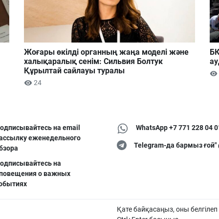
Жоғары өкілді органның жаңа моделі және
БҚ
халықаралық сенім: Сильвия Болтук
ау
Құрылтай сайлауы туралы
24
одписывайтесь на email
WhatsApp +7 771 228 04 0
ассылку еженедельного
Telegram-да бармыз ғой"
бзора
одписывайтесь на
повещения о важных
обытиях
Қате байқасаңыз, оны белгілеп