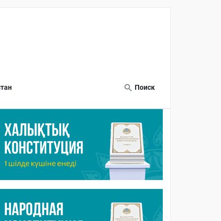
тан
Поиск