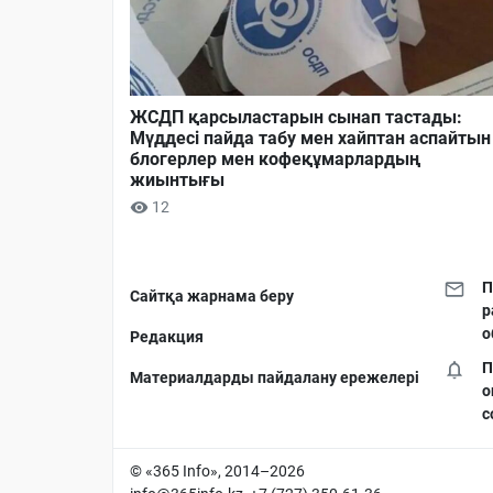
ЖСДП қарсыластарын сынап тастады:
Мүддесі пайда табу мен хайптан аспайтын
блогерлер мен кофеқұмарлардың
жиынтығы
12
П
Сайтқа жарнама беру
р
о
Редакция
П
Материалдарды пайдалану ережелері
о
с
© «365 Info», 2014–2026