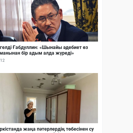
гелді Ғабдуллин: «Шынайы әдебиет өз
манынан бір адым алда жүреді»
12
ркістанда жаңа пәтерлердің төбесінен су