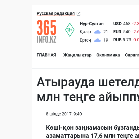
Русская редакция
Нұр-Сұлтан
USD
468
-2.
EUR
540
-2.
Қазір
21
RUB
5.73
-0.
Ертең
19
ГЛАВНАЯ
Жаңалықтар
Экономика
Сарап
Атырауда шетелд
млн теңге айып
8 шiлде 2017, 9:40
Көші-қон заңнамасын бұзғанд
азаматтарына 17,6 млн теңге 