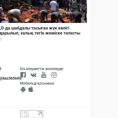
О-да шабдалы тасыған жүк көлігі
дарылып, халық тегін жеміске таласты
1
1
Біз әлеуметтік желілерде:
 @kaz365info
Мобильді қосымша: