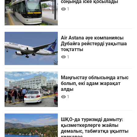
соңында іске қосылады
1
Air Astana әуе компаниясы
Дубайға рейстерді уақытша
тоқтатты
1
Маңғыстау облысында атыс
болып, екі адам жарақат
алды
1
ШҚО-да туризмді дамыту:
қызметкерлерге жайлы
демалыс, табиғатқа ұқыпты
көзқарас