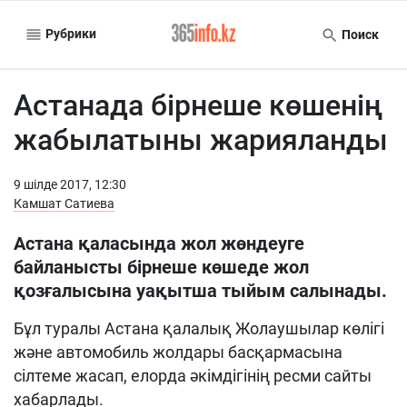
Рубрики
Поиск
Астанада бірнеше көшенің
жабылатыны жарияланды
9 шiлде 2017, 12:30
Камшат Сатиева
Астана қаласында жол жөндеуге
байланысты бірнеше көшеде жол
қозғалысына уақытша тыйым салынады.
Бұл туралы Астана қалалық Жолаушылар көлігі
және автомобиль жолдары басқармасына
сілтеме жасап, елорда әкімдігінің ресми сайты
хабарлады.