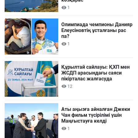
1
Олимпиада чемпионы Данияр
Елеусіновтің ұсталғаны рас
па?
1
Құрылтай сайлауы: ҚХП мен
ЖСДП арасындағы саяси
пікірталас жалғасуда
12
Аты аңызға айналған Джеки
Чан фильм түсірілімі үшін
Маңғыстауға келді
1