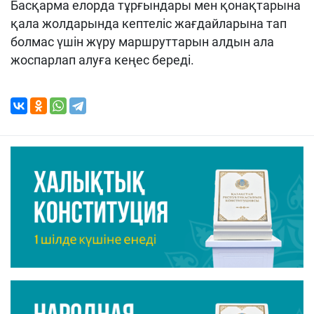
Басқарма елорда тұрғындары мен қонақтарына
қала жолдарында кептеліс жағдайларына тап
болмас үшін жүру маршруттарын алдын ала
жоспарлап алуға кеңес береді.