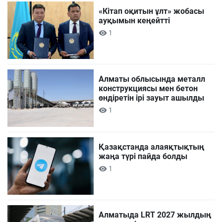
«Кітап оқитын ұлт» жобасы
ауқымын кеңейтті
1
Алматы облысында металл
конструкциясы мен бетон
өндіретін ірі зауыт ашылды
1
Қазақстанда алаяқтықтың
жаңа түрі пайда болды
1
Алматыда LRT 2027 жылдың