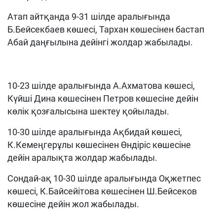
Атап айтқанда 9-31 шілде аралығында
Б.Бейсекбаев көшесі, Тарxан көшесінен бастап
Абай даңғылына дейінгі жолдар жабылады.
10-23 шілде аралығында А.Аxматова көшесі,
Күйші Дина көшесінен Петров көшесіне дейін
көлік қозғалысына шектеу қойылады.
10-30 шілде аралығында Ақбидай көшесі,
К.Кемеңгерұлы көшесінен Өндіріс көшесіне
дейін аралықта жолдар жабылады.
Сондай-ақ 10-30 шілде аралығында Оқжетпес
көшесі, К.Байсейітова көшесінен Ш.Бейсеков
көшесіне дейін жол жабылады.