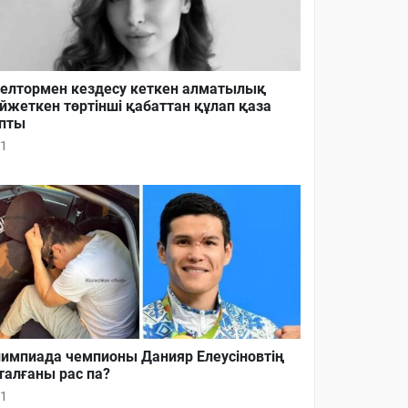
елтормен кездесу кеткен алматылық
йжеткен төртінші қабаттан құлап қаза
пты
1
импиада чемпионы Данияр Елеусіновтің
талғаны рас па?
1