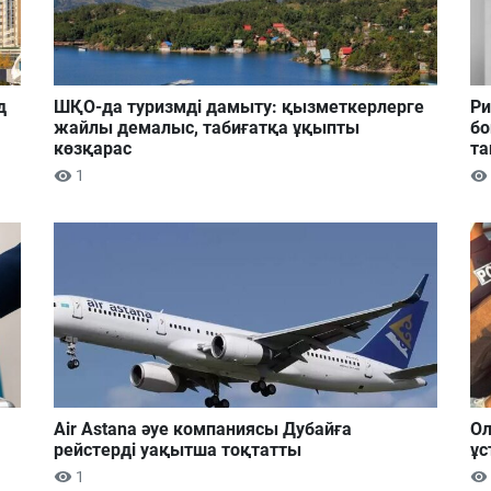
д
ШҚО-да туризмді дамыту: қызметкерлерге
Ри
жайлы демалыс, табиғатқа ұқыпты
бо
көзқарас
та
1
Air Astana әуе компаниясы Дубайға
Ол
рейстерді уақытша тоқтатты
ұс
1