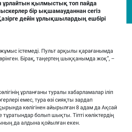
ін ұрлайтын қылмыстық топ пайда
ыскерлер бір ықшамауданнан сегіз
азірге дейін ұрлықшылардың ешбірі
ол жұмыс істемеді. Пульт арқылы қарағанымда
өрінген. Бірақ, таңертең шыққанымда жоқ”, –
өлігінің ұрланғаны туралы хабарламалар іліп
герлері емес, тура өзі сияқты зардап
қырында көлігінен айырылған 8 адам да Ақсай
тұратындар болып шықты. Тіпті көліктердің
тының да алдына қойылған екен.