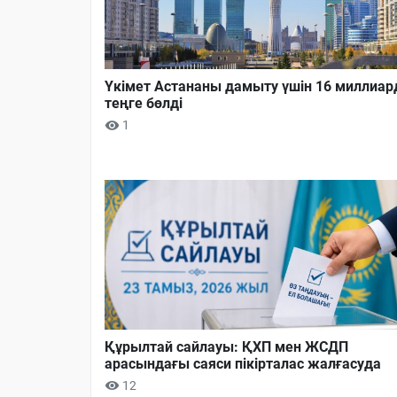
Үкімет Астананы дамыту үшін 16 миллиар
теңге бөлді
1
Құрылтай сайлауы: ҚХП мен ЖСДП
арасындағы саяси пікірталас жалғасуда
12