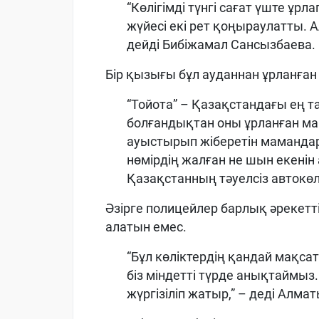
“Көлігімді түнгі сағат үште ұрла
жүйесі екі рет қоңыраулатты. 
дейді Бибіжамал Сансызбаева.
Бір қызығы бұл ауданнан ұрланған
“Тойота” – Қазақстандағы ең т
болғандықтан оны ұрланған маши
ауыстырып жіберетін мамандар 
нөмірдің жалған не шын екенін 
Қазақстанның тәуелсіз автокө
Әзірге полицейлер барлық әрекет
алатын емес.
“Бұл көліктердің қандай мақса
біз міндетті түрде анықтаймыз.
жүргізіліп жатыр,” – деді Алмат