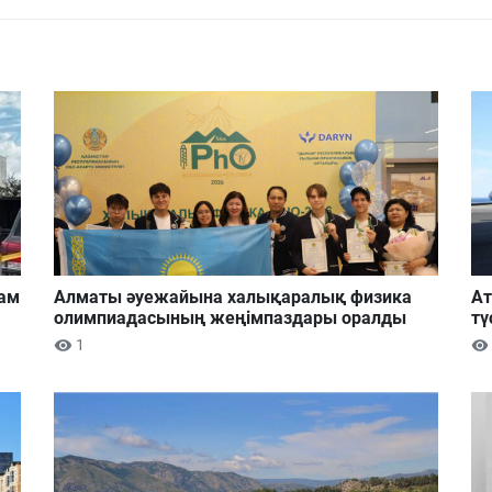
дам
Алматы әуежайына халықаралық физика
Ат
олимпиадасының жеңімпаздары оралды
тү
1