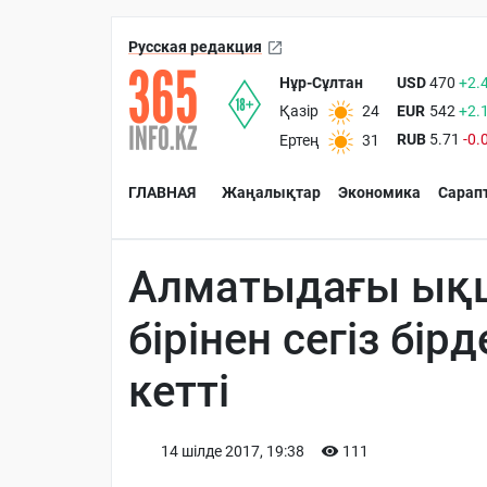
Русская редакция
Нұр-Сұлтан
USD
470
+2.
EUR
542
+2.
Қазір
24
RUB
5.71
-0.
Ертең
31
ГЛАВНАЯ
Жаңалықтар
Экономика
Сарап
Алматыдағы ық
бірінен сегіз бір
кетті
14 шiлде 2017, 19:38
111