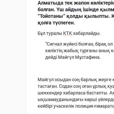
Алматыда тек жапон көліктер
болған. Үш айдың ішінде қылм
“Тойотаны” қолды қылыпты. Қ
қолға түспеген.
Бұл туралы
КТК
хабарлайды.
“Сигнал жүйесі болған, бірақ 
көліктің жабық тұрғаны анық к
дейді Майгүл Мұстафина.
Майгүл осыдан соң барлық жерге к
тастаған. Содан соң оған ұрлық куә
шеккендер хабарласа бастапты. А
ықшамауданындағы көрші үйлерде 
кейбірі учаскелік полиция ғимара