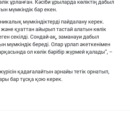
лік ұрланған. Кәсіби ұрыларда көліктің дабыл
тын мүмкіндік бар екен.
аникалық мүмкіндіктерді пайдалану керек.
 және қуаттан айырып тастай алатын көлік
ген секілді. Сондай-ақ, заманауи дабыл
тын мүмкіндік береді. Олар ұрлап әкеткенімен
рқасында ол көлік бәрібір жүрмей қалады”, –
 жүрісін қадағалайтын арнайы тетік орнатып,
ры бар тұсқа қою керек.