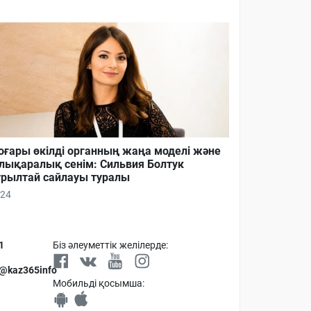
ғары өкілді органның жаңа моделі және
лықаралық сенім: Сильвия Болтук
рылтай сайлауы туралы
24
1
Біз әлеуметтік желілерде:
 @kaz365info
Мобильді қосымша: