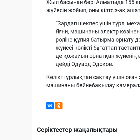
Жыл басынан бері Алматыда 155 кө
жүйесін жойып, оны кілтсіз-ақ аша
“Зардап шекпес үшін түрлі мех
Яғни, машинаны электр көзінен
рөліне құпия батырма орнату де
жүйесі көлікті бұғаттап тастай
де қожайын орнатқан жүйенің а
дейді Эдуард Эдоков.
Көлікті ұрлықтан сақтау үшін оған
машинаны бейнебақылау камерала
Серіктестер жаңалықтары