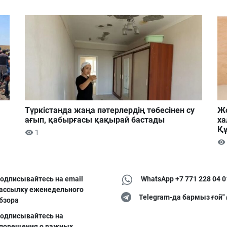
Түркістанда жаңа пәтерлердің төбесінен су
Жо
ағып, қабырғасы қақырай бастады
ха
Құ
1
одписывайтесь на email
WhatsApp +7 771 228 04 0
ассылку еженедельного
Telegram-да бармыз ғой"
бзора
одписывайтесь на
повещения о важных