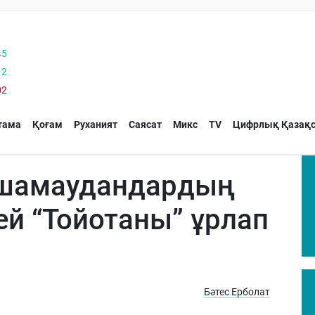
45
12
02
тама
Қоғам
Руханият
Саясат
Микс
TV
Цифрлық Қазақс
шамаудандардың
дей “Тойотаны” ұрлап
Бәтес Ерболат