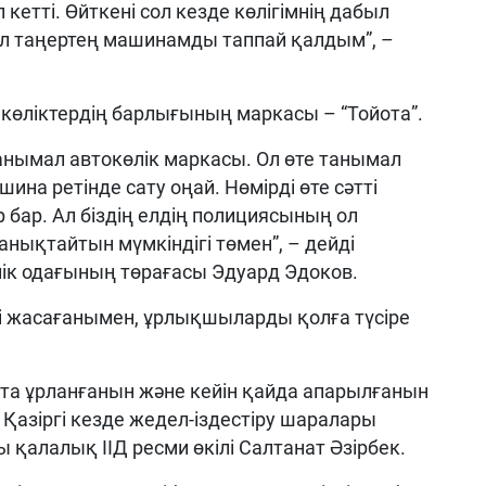
п кетті. Өйткені сол кезде көлігімнің дабыл
Ал таңертең машинамды таппай қалдым”, –
 көліктердің барлығының маркасы – “Тойота”.
анымал автокөлік маркасы. Ол өте танымал
на ретінде сату оңай. Нөмірді өте сәтті
бар. Ал біздің елдің полициясының ол
анықтайтын мүмкіндігі төмен”, – дейді
лік одағының төрағасы Эдуард Эдоков.
ті жасағанымен, ұрлықшыларды қолға түсіре
тта ұрланғанын және кейін қайда апарылғанын
 Қазіргі кезде жедел-іздестіру шаралары
ы қалалық ІІД ресми өкілі Салтанат Әзірбек.