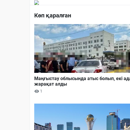
Көп қаралған
Маңғыстау облысында атыс болып, екі а
жарақат алды
1