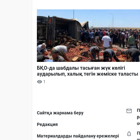
БҚО-да шабдалы тасыған жүк көлігі
аударылып, халық тегін жеміске таласты
1
П
Сайтқа жарнама беру
р
о
Редакция
П
Материалдарды пайдалану ережелері
о