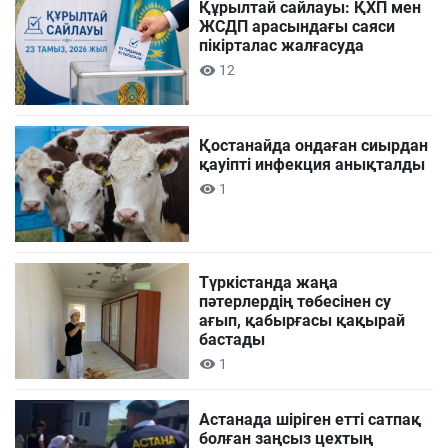
Құрылтай сайлауы: ҚХП мен
ЖСДП арасындағы саяси
пікірталас жалғасуда
12
Қостанайда ондаған сиырдан
қауіпті инфекция анықталды
1
Түркістанда жаңа
пәтерлердің төбесінен су
ағып, қабырғасы қақырай
бастады
1
Астанада шіріген етті сатпақ
болған заңсыз цехтың