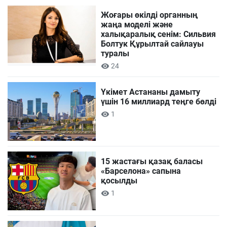
Жоғары өкілді органның
жаңа моделі және
халықаралық сенім: Сильвия
Болтук Құрылтай сайлауы
туралы
24
Үкімет Астананы дамыту
үшін 16 миллиард теңге бөлді
1
15 жастағы қазақ баласы
«Барселона» сапына
қосылды
1