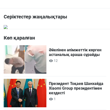
Серіктестер жаңалықтары
Көп қаралған
Әйелінен әлімжеттік көрген
астаналық араша сұрайды
12
Президент Тоқаев Шанхайда
Xiaomi Group президентімен
кездесті
1