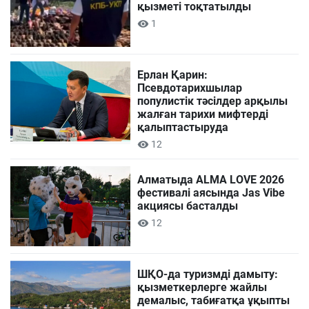
қызметі тоқтатылды
1
Ерлан Қарин:
Псевдотарихшылар
популистік тәсілдер арқылы
жалған тарихи мифтерді
қалыптастыруда
12
Алматыда ALMA LOVE 2026
фестивалі аясында Jas Vibe
акциясы басталды
12
ШҚО-да туризмді дамыту:
қызметкерлерге жайлы
демалыс, табиғатқа ұқыпты