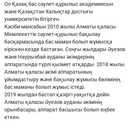
Ол Қазақ бас сәулет-құрылыс академиясын
және Қазақстан Халықтар достығы
университетін бітірген.
Кәсіби мансабын 2010 жылы Алматы қаласы
Мемлекеттік сәулет-құрылыс бақылау
басқармасында бас маман болып жұмысқа
кіріскен кезде бастаған. Соңғы жылдары Әуезов
және Наурызбай ауданы әкімдерінің
аппаратында түрлі қызмет атқарды. 2018 жылы
Алматы қаласы әкімі аппаратының
ұйымдастыру және бақылау жұмысы бөлімінің
бас маманы болып жұмыс істеді.
2019 жылдан бастап қазіргі уақытқа дейін
Алматы қаласы Әуезов ауданы әкімінің
орынбасары, аппарат басшысы болып еңбек
еткен.