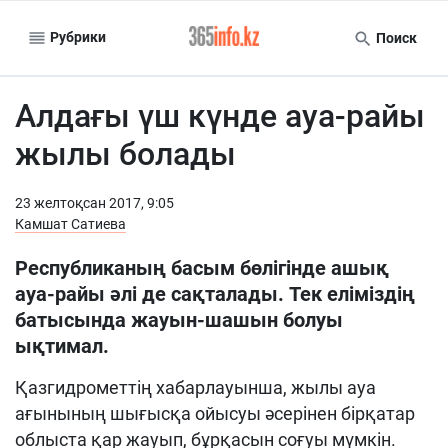
Рубрики
Поиск
Алдағы үш күнде ауа-райы
жылы болады
23 желтоқсан 2017, 9:05
Камшат Сатиева
Республиканың басым бөлігінде ашық
ауа-райы әлі де сақталады. Тек еліміздің
батысында жауын-шашын болуы
ықтимал.
Қазгидрометтің хабарлауынша, жылы ауа
ағынының шығысқа ойысуы әсерінен бірқатар
облыста қар жауып, бұрқасын соғуы мүмкін.