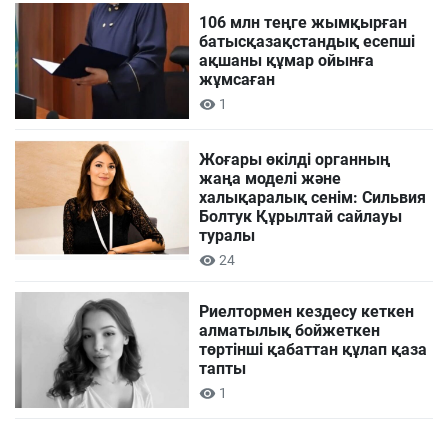
106 млн теңге жымқырған
батысқазақстандық есепші
ақшаны құмар ойынға
жұмсаған
1
Жоғары өкілді органның
жаңа моделі және
халықаралық сенім: Сильвия
Болтук Құрылтай сайлауы
туралы
24
Риелтормен кездесу кеткен
алматылық бойжеткен
төртінші қабаттан құлап қаза
тапты
1