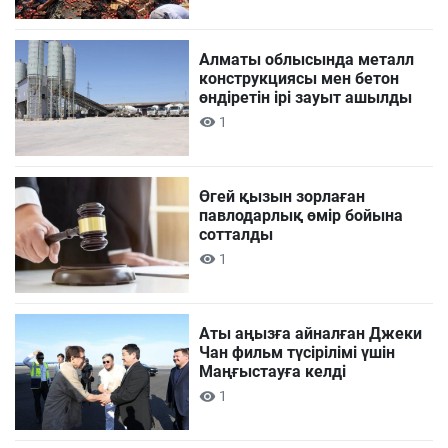
Алматы облысында металл
конструкциясы мен бетон
өндіретін ірі зауыт ашылды
1
Өгей қызын зорлаған
павлодарлық өмір бойына
сотталды
1
Аты аңызға айналған Джеки
Чан фильм түсірілімі үшін
Маңғыстауға келді
1