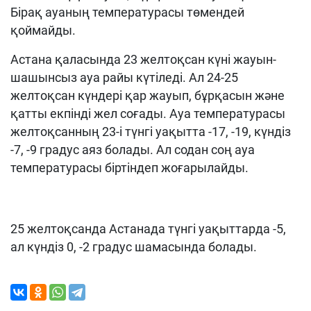
Бірақ ауаның температурасы төмендей
қоймайды.
Астана қаласында 23 желтоқсан күні жауын-
шашынсыз ауа райы күтіледі. Ал 24-25
желтоқсан күндері қар жауып, бұрқасын және
қатты екпінді жел соғады. Ауа температурасы
желтоқсанның 23-і түнгі уақытта -17, -19, күндіз
-7, -9 градус аяз болады. Ал содан соң ауа
температурасы біртіндеп жоғарылайды.
25 желтоқсанда Астанада түнгі уақыттарда -5,
ал күндіз 0, -2 градус шамасында болады.