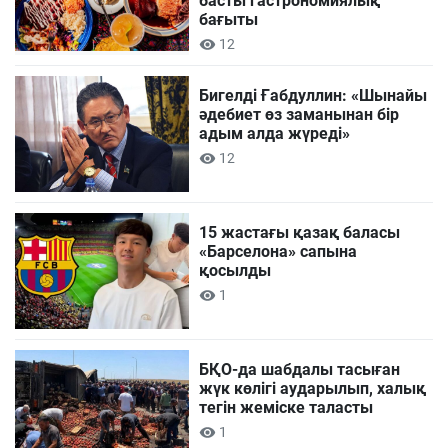
басты гастрономиялық
бағыты
12
Бигелді Ғабдуллин: «Шынайы
әдебиет өз заманынан бір
адым алда жүреді»
12
15 жастағы қазақ баласы
«Барселона» сапына
қосылды
1
БҚО-да шабдалы тасыған
жүк көлігі аударылып, халық
тегін жеміске таласты
1