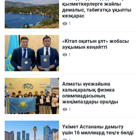
қызметкерлерге жайлы
демалыс, табиғатқа ұқыпты
көзқарас
1
«Кітап оқитын ұлт» жобасы
ауқымын кеңейтті
1
Алматы әуежайына
халықаралық физика
олимпиадасының
жеңімпаздары оралды
1
Үкімет Астананы дамыту
үшін 16 миллиард теңге бөлді