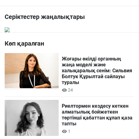
Серіктестер жаңалықтары
Көп қаралған
Жоғары өкілді органның
жаңа моделі және
халықаралық сенім: Сильвия
Болтук Құрылтай сайлауы
туралы
24
Риелтормен кездесу кеткен
алматылық бойжеткен
төртінші қабаттан құлап қаза
тапты
1