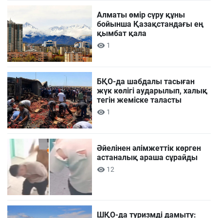
Алматы өмір сүру құны
бойынша Қазақстандағы ең
қымбат қала
1
БҚО-да шабдалы тасыған
жүк көлігі аударылып, халық
тегін жеміске таласты
1
Әйелінен әлімжеттік көрген
астаналық араша сұрайды
12
ШҚО-да туризмді дамыту: