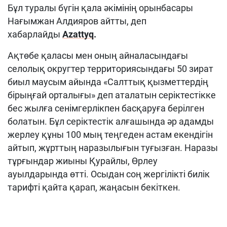
Бұл туралы бүгін қала әкімінің орынбасары
Нағымжан Алдияров айтты, деп
хабарлайды
Аzattyq
.
Ақтөбе қаласы мен оның айналасындағы
селолық округтер территориясындағы 50 зират
биыл маусым айында «Салттық қызметтердің
бірыңғай орталығы» деп аталатын серіктестікке
бес жылға сенімгерлікпен басқаруға берілген
болатын. Бұл серіктестік алғашында әр адамды
жерлеу құны 100 мың теңгеден астам екендігін
айтып, жұрттың наразылығын туғызған. Наразы
тұрғындар жиыны Қурайлы, Өрлеу
ауылдарында өтті. Осыдан соң жергілікті билік
тарифті қайта қарап, жаңасын бекіткен.