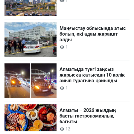
1
Маңғыстау облысында атыс
болып, екі адам жарақат
алды
1
Алматыда түнгі заңсыз
жарысқа қатысқан 10 көлік
айып тұрағына қойылды
1
Алматы – 2026 жылдың
басты гастрономиялық
бағыты
12