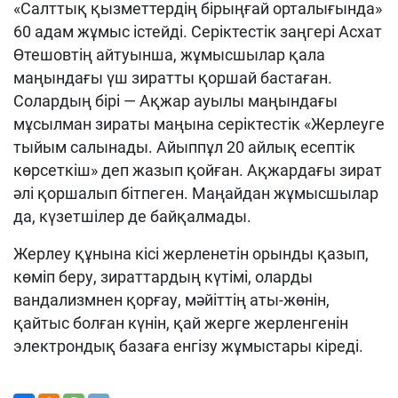
«Салттық қызметтердің бірыңғай орталығында»
60 адам жұмыс істейді. Серіктестік заңгері Асхат
Өтешовтің айтуынша, жұмысшылар қала
маңындағы үш зиратты қоршай бастаған.
Солардың бірі — Ақжар ауылы маңындағы
мұсылман зираты маңына серіктестік «Жерлеуге
тыйым салынады. Айыппұл 20 айлық есептік
көрсеткіш» деп жазып қойған. Ақжардағы зират
әлі қоршалып бітпеген. Маңайдан жұмысшылар
да, күзетшілер де байқалмады.
Жерлеу құнына кісі жерленетін орынды қазып,
көміп беру, зираттардың күтімі, оларды
вандализмнен қорғау, мәйіттің аты-жөнін,
қайтыс болған күнін, қай жерге жерленгенін
электрондық базаға енгізу жұмыстары кіреді.