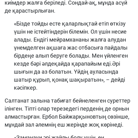
киімдер жалға беріледі. Сондай-ақ, мұнда асүй
де қарастырлыған.
«Бізде тойды есте қаларлықтай етіп өткізу
үшін не істейтіндерін білемін. Ол үшін несие
алады. Ендігі мейрамхананы жалға алудан
үнемделген ақшаға жас отбасыға пайдалы
бірдеңе алып беруге болады. Мен үйленген
кезде бәрі әлдеқайда қарапайым еді.Әрі
шығын да аз болатын. Үйдің ауласында
шатыр құрып, қонақ шақыратын», – дейді
кәсіпкер.
Салтанат залына табиғат бейнеленген суреттер
ілінген. Тіпті олар терезедегі перденің де орнын
алмастырған. Ербол Байжарқыновтың сөзінше,
мұндай зал әлемнің еш жерінде жоқ көрінеді.
«Заманауи әрі жайлы болу үшін, ең