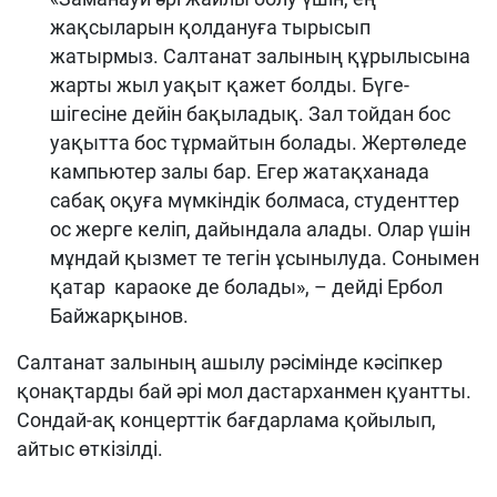
жақсыларын қолдануға тырысып
жатырмыз. Салтанат залының құрылысына
жарты жыл уақыт қажет болды. Бүге-
шігесіне дейін бақыладық. Зал тойдан бос
уақытта бос тұрмайтын болады. Жертөледе
кампьютер залы бар. Егер жатақханада
сабақ оқуға мүмкіндік болмаса, студенттер
ос жерге келіп, дайындала алады. Олар үшін
мұндай қызмет те тегін ұсынылуда. Сонымен
қатар караоке де болады», – дейді Ербол
Байжарқынов.
Салтанат залының ашылу рәсімінде кәсіпкер
қонақтарды бай әрі мол дастарханмен қуантты.
Сондай-ақ концерттік бағдарлама қойылып,
айтыс өткізілді.