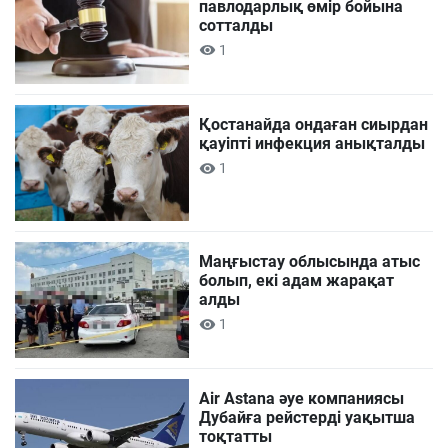
павлодарлық өмір бойына
сотталды
1
Қостанайда ондаған сиырдан
қауіпті инфекция анықталды
1
Маңғыстау облысында атыс
болып, екі адам жарақат
алды
1
Air Astana әуе компаниясы
Дубайға рейстерді уақытша
тоқтатты