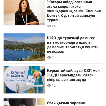
Жоғары өкілді органның
жаңа моделі және
халықаралық сенім: Сильвия
Болтук Құрылтай сайлауы
туралы
24
ШҚО-да туризмді дамыту:
қызметкерлерге жайлы
демалыс, табиғатқа ұқыпты
көзқарас
1
Құрылтай сайлауы: ҚХП мен
ЖСДП арасындағы саяси
пікірталас жалғасуда
12
Өгей қызын зорлаған