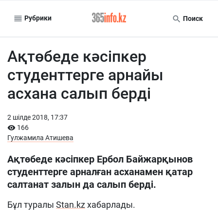
Рубрики
Поиск
Ақтөбеде кәсіпкер
студенттерге арнайы
асхана салып берді
2 шiлде 2018, 17:37
166
Гулжамила Атишева
Ақтөбеде кәсіпкер Ербол Байжарқынов
студенттерге арналған асханамен қатар
салтанат залын да салып берді.
Бұл туралы
Stan.kz
хабарлады.