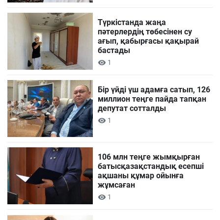
Түркістанда жаңа
пәтерлердің төбесінен су
ағып, қабырғасы қақырай
бастады
1
Бір үйді үш адамға сатып, 126
миллион теңге пайда тапқан
депутат сотталды
1
106 млн теңге жымқырған
батысқазақстандық есепші
ақшаны құмар ойынға
жұмсаған
1