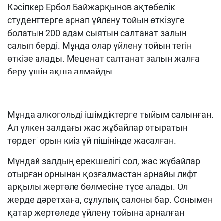
Кәсіпкер Ербол Байжарқынов ақтөбелік
студенттерге арнап үйлену тойын өткізуге
болатын 200 адам сыятын салтанат залын
салып берді. Мұнда олар үйлену тойын тегін
өткізе алады. Меценат салтанат залын жалға
беру үшін ақша алмайды.
Мұнда алкогольді ішімдіктерге тыйым салынған.
Ал үлкен залдағы жас жұбайлар отыратын
төрдегі орын киіз үй пішінінде жасалған.
Мұндай залдың ерекшелігі сол, жас жұбайлар
отырған орнынан қозғалмастан арнайы лифт
арқылы жертөле бөлмесіне түсе алады. Ол
жерде дәретхана, сұлулық салоны бар. Сонымен
қатар жертөледе үйлену тойына арналған