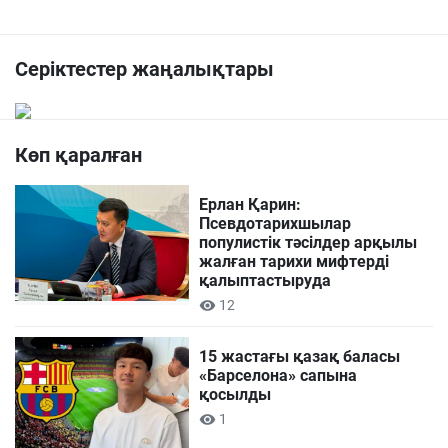
Серіктестер жаңалықтары
Көп қаралған
Ерлан Қарин:
Псевдотарихшылар
популистік тәсілдер арқылы
жалған тарихи мифтерді
қалыптастыруда
12
15 жастағы қазақ баласы
«Барселона» сапына
қосылды
1