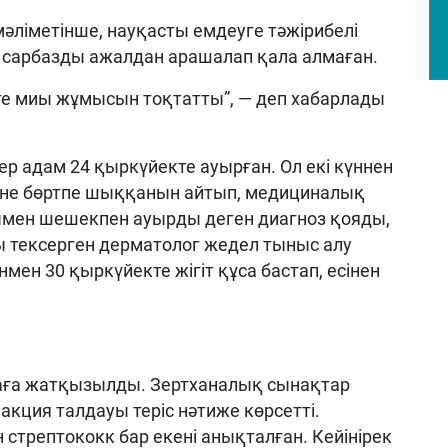
ліметінше, науқасты емдеуге тәжірибелі
р сарбазды ажалдан арашалап қала алмаған.
-те миы жұмысын тоқтатты”, — деп хабарлады
.
р адам 24 қыркүйекте ауырған. Ол екі күннен
әне бөртпе шыққанын айтып, медициналық
дымен шешекпен ауырды деген диагноз қояды,
ты тексерген дерматолог жедел тыныс алу
мен 30 қыркүйекте жігіт құса бастап, есінен
наға жатқызылды. Зертханалық сынақтар
еакция талдауы теріс нәтиже көрсетті.
 стрептококк бар екені анықталған. Кейінірек