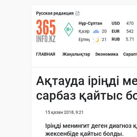
Русская редакция
Нұр-Сұлтан
USD
470
EUR
542
Қазір
20
RUB
5.71
Ертең
21
ГЛАВНАЯ
Жаңалықтар
Экономика
Сарап
Ақтауда іріңді м
сарбаз қайтыс б
15 қазан 2018, 9:21
Іріңді менингит деген диагноз
жексенбіде қайтыс болды.