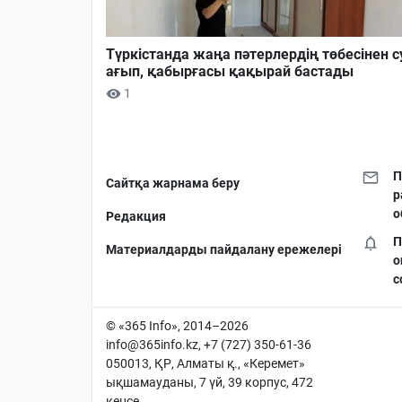
Түркістанда жаңа пәтерлердің төбесінен с
ағып, қабырғасы қақырай бастады
1
П
Сайтқа жарнама беру
р
о
Редакция
П
Материалдарды пайдалану ережелері
о
с
© «365 Info», 2014–2026
info@365info.kz
, +7 (727) 350-61-36
050013, ҚР, Алматы қ., «Керемет»
ықшамауданы, 7 үй, 39 корпус, 472
кеңсе