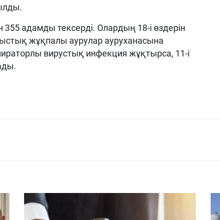
ылды.
 355 адамды тексерді. Олардың 18-і өздерін
облыстық жұқпалы аурулар ауруханасына
еспираторлы вирустық инфекция жұқтырса, 11-і
ады.