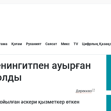
тама
Қоғам
Руханият
Саясат
Микс
TV
Цифрлық Қазақс
енингитпен ауырған
олды
Дереккөз
 қойылған әскери қызметкер өткен