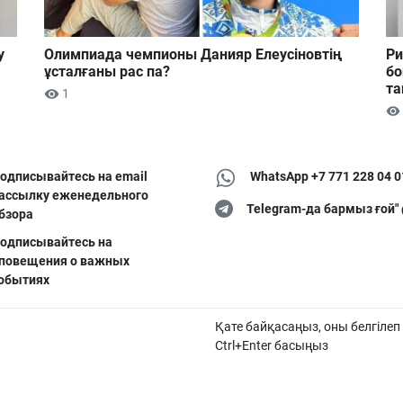
у
Олимпиада чемпионы Данияр Елеусіновтің
Ри
ұсталғаны рас па?
бо
та
1
одписывайтесь на email
WhatsApp +7 771 228 04 0
ассылку еженедельного
Telegram-да бармыз ғой"
бзора
одписывайтесь на
повещения о важных
обытиях
Қате байқасаңыз, оны белгілеп
Ctrl+Enter басыңыз