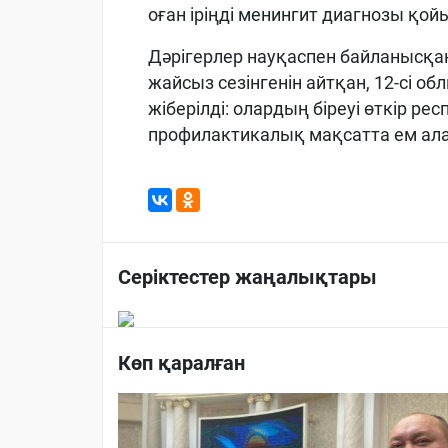
оған іріңді менингит диагнозы қой
Дәрігерлер науқаспен байланысқан
жайсыз сезінгенін айтқан, 12-сі 
жіберілді: олардың біреуі өткір р
профилактикалық мақсатта ем ал
Серіктестер жаңалықтары
Көп қаралған