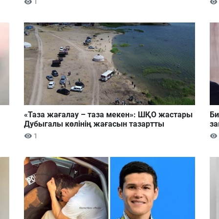
1
«Таза жағалау – таза мекен»: ШҚО жастары
Би
Дубыгалы көлінің жағасын тазартты
за
1