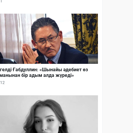
1
гелді Ғабдуллин: «Шынайы әдебиет өз
манынан бір адым алда жүреді»
12