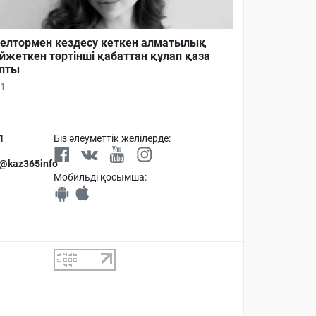
елтормен кездесу кеткен алматылық
йжеткен төртінші қабаттан құлап қаза
пты
1
1
Біз әлеуметтік желілерде:
 @kaz365info
Мобильді қосымша: