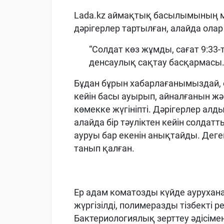
Lada.kz аймақтық басылымының мә
дәрігерлер тартылған, алайда ола
“Солдат көз жұмды, сағат 9:33
денсаулық сақтау басқармасы
Бұдан бұрын хабарлағанымыздай, е
кейін басы ауырып, айналғанын ж
көмекке жүгініпті. Дәрігерлер ал
алайда бір тәуліктен кейін солдат
ауруы бар екенін анықтайды. Деген
танып қалған.
Ер адам коматозды күйде ауруха
жүргізілді, полимеразды тізбекті р
Бактериологиялық зерттеу әдісімен