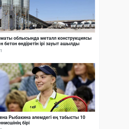
маты облысында металл конструкциясы
н бетон өндіретін ірі зауыт ашылды
1
ена Рыбакина әлемдегі ең табысты 10
ннисшінің бірі