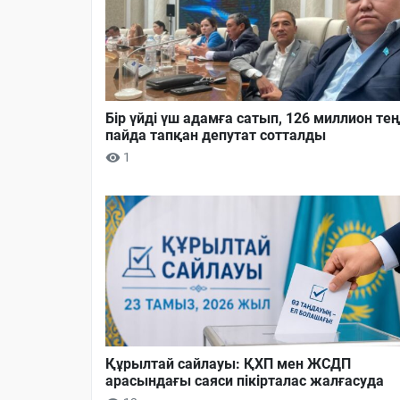
Бір үйді үш адамға сатып, 126 миллион тең
пайда тапқан депутат сотталды
1
Құрылтай сайлауы: ҚХП мен ЖСДП
арасындағы саяси пікірталас жалғасуда