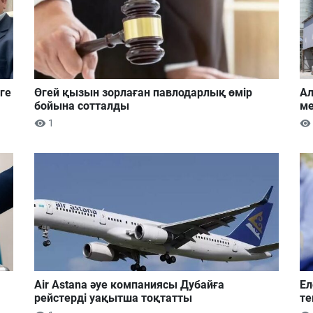
ге
Өгей қызын зорлаған павлодарлық өмір
Ал
бойына сотталды
ме
1
Air Astana әуе компаниясы Дубайға
Ел
рейстерді уақытша тоқтатты
те