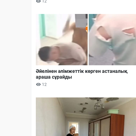
12
Әйелінен әлімжеттік көрген астаналық
араша сұрайды
12