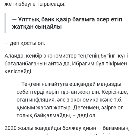
жеткізбеуге тырысады.
— Ұлттық банк қазір бағамға әсер етіп
жатқан сыңайлы
— деп қосты ол.
Алайда, кейбір экономистер теңгенің бүгінгі күні
бағаланбағанын айтса да, Ибрагим бұл пікірмен
келіспейді.
– Теңгені нығайтуға ешқандай маңызды
себептерді көріп тұрған жоқпын. Керісінше,
оған инфляция, әлсіз экономика және т.б.
қысым жасап жатыр. Дегенмен, әзірге ол
толық байқалмайды, – деді ол.
2020 жылы жағдайды болжау қиын — бағамның