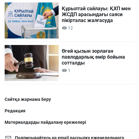
Құрылтай сайлауы: ҚХП мен
ЖСДП арасындағы саяси
пікірталас жалғасуда
12
Өгей қызын зорлаған
павлодарлық өмір бойына
сотталды
1
Сайтқа жарнама беру
Редакция
Материалдарды пайдалану ережелері
Подписывайтесь на email рассылку еженедельного