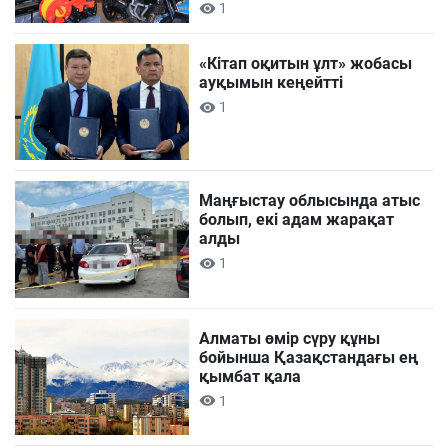
1
«Кітап оқитын ұлт» жобасы
ауқымын кеңейтті
1
Маңғыстау облысында атыс
болып, екі адам жарақат
алды
1
Алматы өмір сүру құны
бойынша Қазақстандағы ең
қымбат қала
1