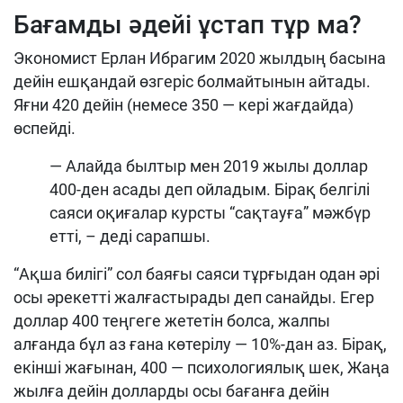
Бағамды әдейі ұстап тұр ма?
Экономист Ерлан Ибрагим 2020 жылдың басына
дейін ешқандай өзгеріс болмайтынын айтады.
Яғни 420 дейін (немесе 350 — кері жағдайда)
өспейді.
— Алайда былтыр мен 2019 жылы доллар
400-ден асады деп ойладым. Бірақ белгілі
саяси оқиғалар курсты “сақтауға” мәжбүр
етті, – деді сарапшы.
“Ақша билігі” сол баяғы саяси тұрғыдан одан әрі
осы әрекетті жалғастырады деп санайды. Егер
доллар 400 теңгеге жететін болса, жалпы
алғанда бұл аз ғана көтерілу — 10%-дан аз. Бірақ,
екінші жағынан, 400 — психологиялық шек, Жаңа
жылға дейін долларды осы бағанға дейін