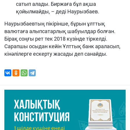
сатып алады. Биржаға бұл ақша
қойылмайды, – деді Наурызбаев.
Наурызбаевтың пікірінше, бұрын ұлттық
валютаға алыпсатарлық шабуылдар болған.
Бірақ соңғы рет тек 2018 күзінде тіркелді.
Сарапшы осыдан кейін Ұлттық банк араласып,
кінәлілерге ескерту жасады деп санайды.