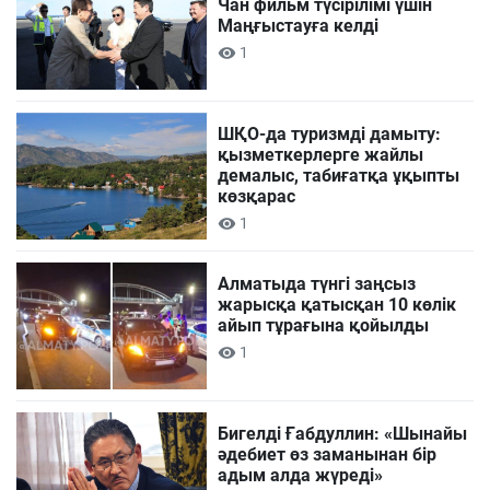
Чан фильм түсірілімі үшін
Маңғыстауға келді
1
ШҚО-да туризмді дамыту:
қызметкерлерге жайлы
демалыс, табиғатқа ұқыпты
көзқарас
1
Алматыда түнгі заңсыз
жарысқа қатысқан 10 көлік
айып тұрағына қойылды
1
Бигелді Ғабдуллин: «Шынайы
әдебиет өз заманынан бір
адым алда жүреді»