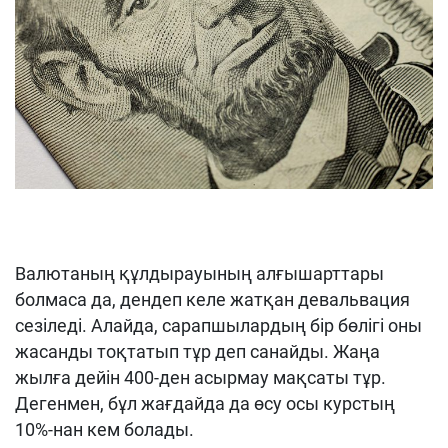
Валютаның құлдырауының алғышарттары
болмаса да, дендеп келе жатқан девальвация
сезіледі. Алайда, сарапшылардың бір бөлігі оны
жасанды тоқтатып тұр деп санайды. Жаңа
жылға дейін 400-ден асырмау мақсаты тұр.
Дегенмен, бұл жағдайда да өсу осы курстың
10%-нан кем болады.