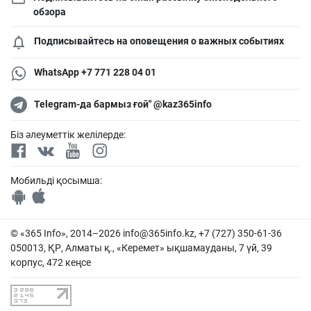
обзора
Подписывайтесь на оповещения о важных событиях
WhatsApp +7 771 228 04 01
Telegram-да бармыз ғой" @kaz365info
Біз әлеуметтік желілерде:
Мобильді қосымша:
© «365 Info», 2014–2026
info@365info.kz
, +7 (727) 350-61-36
050013, ҚР, Алматы қ., «Керемет» ықшамауданы, 7 үй, 39
корпус, 472 кеңсе