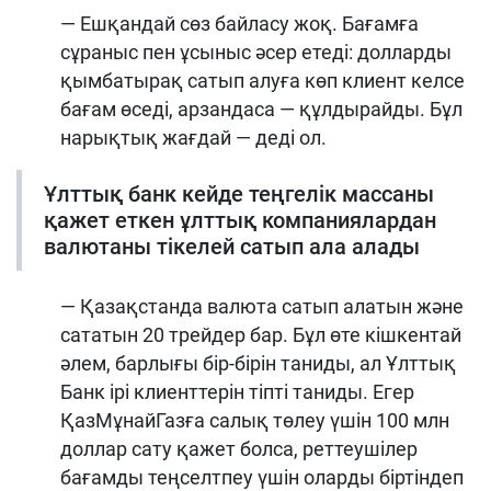
— Ешқандай сөз байласу жоқ. Бағамға
сұраныс пен ұсыныс әсер етеді: долларды
қымбатырақ сатып алуға көп клиент келсе
бағам өседі, арзандаса — құлдырайды. Бұл
нарықтық жағдай — деді ол.
Ұлттық банк кейде теңгелік массаны
қажет еткен ұлттық компаниялардан
валютаны тікелей сатып ала алады
— Қазақстанда валюта сатып алатын және
сататын 20 трейдер бар. Бұл өте кішкентай
әлем, барлығы бір-бірін таниды, ал Ұлттық
Банк ірі клиенттерін тіпті таниды. Егер
ҚазМұнайГазға салық төлеу үшін 100 млн
доллар сату қажет болса, реттеушілер
бағамды теңселтпеу үшін оларды біртіндеп