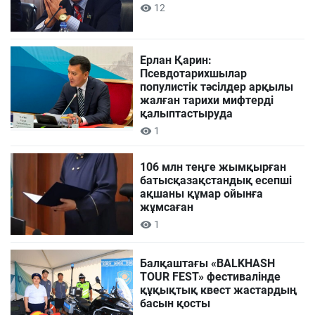
12
Ерлан Қарин:
Псевдотарихшылар
популистік тәсілдер арқылы
жалған тарихи мифтерді
қалыптастыруда
1
106 млн теңге жымқырған
батысқазақстандық есепші
ақшаны құмар ойынға
жұмсаған
1
Балқаштағы «BALKHASH
TOUR FEST» фестивалінде
құқықтық квест жастардың
басын қосты