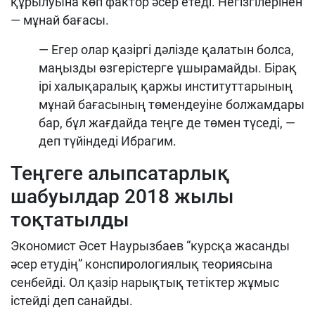
құрылуына көп фактор әсер етеді. Негізгілерінен
— мұнай бағасы.
— Егер олар қазіргі дәлізде қалатын болса,
маңызды өзгерістерге ұшырамайды. Бірақ
ірі халықаралық қаржы институттарының
мұнай бағасының төмендеуіне болжамдары
бар, бұл жағдайда теңге де төмен түседі, —
деп түйіндеді Ибрагим.
Теңгеге алыпсатарлық
шабуылдар 2018 жылы
тоқтатылды
Экономист Әсет Наурызбаев “курсқа жасанды
әсер етудің” конспирологиялық теориясына
сенбейді. Ол қазір нарықтық тетіктер жұмыс
істейді деп санайды.