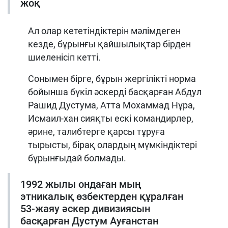
жоқ
Ал олар кететіндіктерін мәлімдеген
кезде, бұрынғы қайшылықтар бірден
шиеленісіп кетті.
Сонымен бірге, бұрын жергілікті норма
бойынша бүкіл әскерді басқарған Абдул
Рашид Дустума, Атта Мохаммад Нұра,
Исмаил-хан сияқты ескі командирлер,
әрине, талибтерге қарсы тұруға
тырысты, бірақ олардың мүмкіндіктері
бұрынғыдай болмады.
1992 жылы
ондаған мың
этникалық өзбектерден құралған
53-жаяу әскер дивизиясын
басқарған Дустум
Ауғанстан