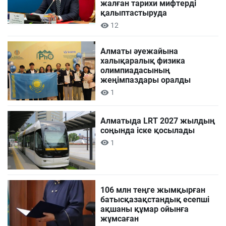
жалған тарихи мифтерді
қалыптастыруда
12
Алматы әуежайына
халықаралық физика
олимпиадасының
жеңімпаздары оралды
1
Алматыда LRT 2027 жылдың
соңында іске қосылады
1
106 млн теңге жымқырған
батысқазақстандық есепші
ақшаны құмар ойынға
жұмсаған