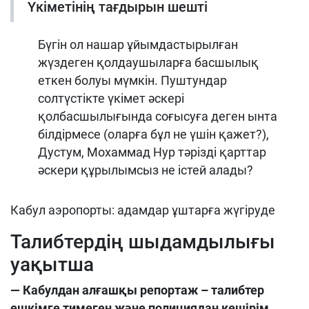
Үкіметінің тағдырын шешті
Бүгін ол нашар ұйымдастырылған
жүздеген қолдаушыларға басшылық
еткен болуы мүмкін. Пуштундар
солтүстікте үкімет әскері
қолбасшылығында соғысуға деген ынта
білдірмесе (оларға бұл не үшін қажет?),
Дустум, Мохаммад Нур тәрізді қарттар
әскери құрылымсыз не істей алады?
Кабул аэропорты: адамдар ұштарға жүгіруде
Талибтердің шыдамдылығы
уақытша
—
Кабулдан алғашқы репортаж – талибтер
ешкімге тимеген және полициядан кешірім