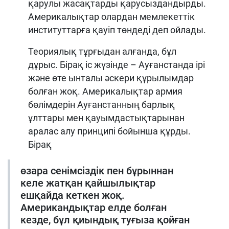
қарулы жасақтарды қарусыздандырды.
Америкалықтар олардан мемлекеттік
институттарға қауіп төндеді деп ойлады.
Теориялық тұрғыдан алғанда, бұл
дұрыс. Бірақ іс жүзінде – Ауғанстанда ірі
және өте ынталы әскери құрылымдар
болған жоқ. Америкалықтар армия
бөлімдерін Ауғанстанның барлық
ұлттары мен қауымдастықтарынан
аралас алу принципі бойынша құрды.
Бірақ
өзара сенімсіздік пен бұрыннан
келе жатқан қайшылықтар
ешқайда кеткен жоқ.
Американдықтар елде болған
кезде, бұл қиындық туғыза қойған