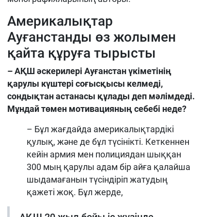
Америкалықтар
Ауғанстанды өз жолымен
қайта құруға тырысты
– АҚШ әскерилері Ауғанстан үкіметінің
қарулы күштері соғысқысы келмеді,
сондықтан астанасы құлады деп мәлімдеді.
Мұндай төмен мотивацияның себебі неде?
– Бұл жағдайда америкалықтардікі
қулық, және де бұл түсінікті. Кеткеннен
кейін армия мен полициядан шыққан
300 мың қарулы адам бір айға қалайша
шыдамағанын түсіндіріп жатудың
қажеті жоқ. Бұл жерде,