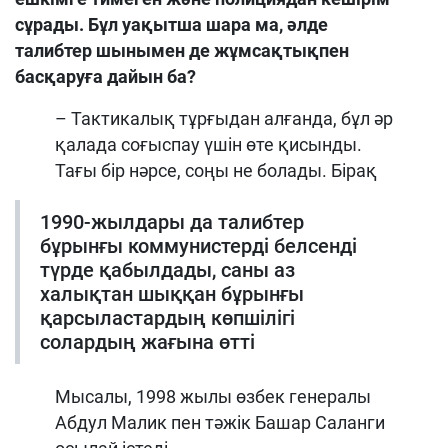
сұрады. Бұл уақытша шара ма, әлде
талибтер шынымен де жұмсақтықпен
басқаруға дайын ба?
– Тактикалық тұрғыдан алғанда, бұл әр
қалада соғыспау үшін өте қисынды.
Тағы бір нәрсе, соңы не болады. Бірақ
1990-жылдары да талибтер
бұрынғы коммунистерді белсенді
түрде қабылдады, саны аз
халықтан шыққан бұрынғы
қарсыластардың көпшілігі
солардың жағына өтті
Мысалы, 1998 жылы өзбек генералы
Абдул Малик пен тәжік Башар Саланги