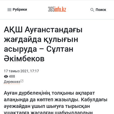
Рубрики
Поиск
АҚШ Ауғанстандағы
жағдайда қулығын
асыруда – Сұлтан
Әкімбеков
17 тамыз 2021, 17:17
488
Дереккөз
Ауған дүрбелеңінің толқыны ақпарат
алаңында да көптеп жазылды. Кабулдағы
әуежайдан ұшып шығуға тырысқан
ұшақтарға жасалған шабуылдардың