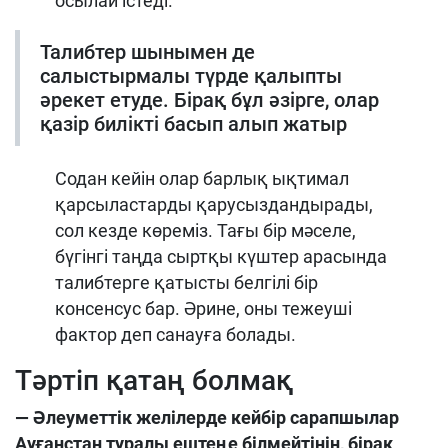
осылай істеді.
Талибтер шынымен де
салыстырмалы түрде қалыпты
әрекет етуде. Бірақ бұл әзірге, олар
қазір билікті басып алып жатыр
Содан кейін олар барлық ықтимал
қарсыластарды қарусыздандырады,
сол кезде көреміз. Тағы бір мәселе,
бүгінгі таңда сыртқы күштер арасында
талибтерге қатысты белгілі бір
консенсус бар. Әрине, оны тежеуші
фактор деп санауға болады.
Тәртіп қатаң болмақ
— Әлеуметтік желілерде кейбір сарапшылар
Ауғанстан туралы ештеңе білмейтінін, бірақ