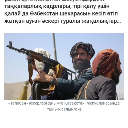
таңқаларлық кадрлары, тірі қалу үшін
қалай да Өзбекстан шекарасын кесіп өтіп
жатқан ауған әскері туралы жаңалықтар…
«Талибан» әскерлері (ұйымға Қазақстан Республикасында
тыйым салынған)