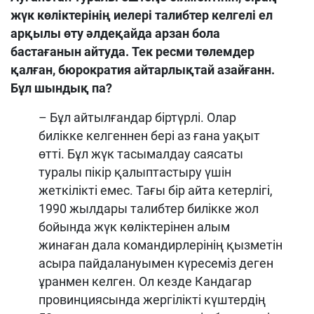
жүк көліктерінің иелері талибтер келгелі ел
арқылы өту әлдеқайда арзан бола
бастағанын айтуда. Тек ресми төлемдер
қалған, бюрократия айтарлықтай азайғанн.
Бұл шындық па?
– Бұл айтылғандар біртүрлі. Олар
билікке келгеннен бері аз ғана уақыт
өтті. Бұл жүк тасымалдау саясаты
туралы пікір қалыптастыру үшін
жеткілікті емес. Тағы бір айта кетерлігі,
1990 жылдары талибтер билікке жол
бойында жүк көліктерінен алым
жинаған дала командирлерінің қызметін
асыра пайдалануымен күресеміз деген
ұранмен келген. Ол кезде Кандагар
провинциясында жергілікті күштердің