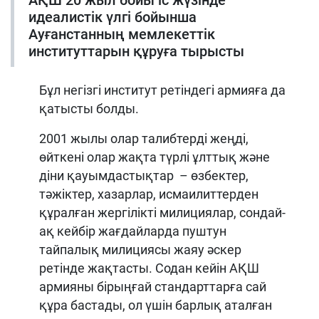
АҚШ 20 жыл бойы іс жүзінде
идеалистік үлгі бойынша
Ауғанстанның мемлекеттік
институттарын құруға тырысты
Бұл негізгі институт ретіндегі армияға да
қатысты болды.
2001 жылы олар талибтерді жеңді,
өйткені олар жақта түрлі ұлттық және
діни қауымдастықтар – өзбектер,
тәжіктер, хазарлар, исмаилиттерден
құралған жергілікті милициялар, сондай-
ақ кейбір жағдайларда пуштун
тайпалық милициясы жаяу әскер
ретінде жақтасты. Содан кейін АҚШ
армияны бірыңғай стандарттарға сай
құра бастады, ол үшін барлық аталған