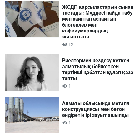
ЖСДП қарсыластарын сынап
тастады: Мүддесі пайда табу
мен хайптан аспайтын
блогерлер мен
кофеқұмарлардың
жиынтығы
12
Риелтормен кездесу кеткен
алматылық бойжеткен
төртінші қабаттан құлап қаза
тапты
1
Алматы облысында металл
конструкциясы мен бетон
өндіретін ірі зауыт ашылды
1