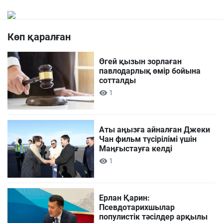
Көп қаралған
Өгей қызын зорлаған
павлодарлық өмір бойына
сотталды
1
Аты аңызға айналған Джеки
Чан фильм түсірілімі үшін
Маңғыстауға келді
1
Ерлан Қарин:
Псевдотарихшылар
популистік тәсілдер арқылы