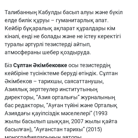
Талибанның Кабулды басып алуы және бүкіл
елде билік құруы – гуманитарлық апат.
Кейбір бұқаралық ақпарат құралдары кім
кінәлі, енді не болады және не істеу керектігі
туралы әртүрлі тезистерді айтып,
атмосфераны шебер қоздыруда.
Біз
Сұлтан Әкімбековке
осы тезистердің
кейбіріне түсініктеме беруді өтіндік. Сұлтан
Әкімбеков – тарихшы, саясаттанушы,
Азиялық зерттеулер институтының
директоры, “Азия орталығы” журналының
бас редакторы, “Ауған түйіні және Орталық
Азиядағы қауіпсіздік мәселелері” (1993
жылы басылып шыққан, 2007 жылы қайта
басылған), “Ауғанстан тарихы” (2015)
монографияларының авторы.