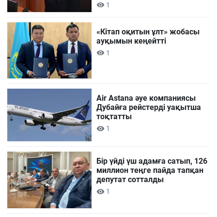
1
«Кітап оқитын ұлт» жобасы
ауқымын кеңейтті
1
Air Astana әуе компаниясы
Дубайға рейстерді уақытша
тоқтатты
1
Бір үйді үш адамға сатып, 126
миллион теңге пайда тапқан
депутат сотталды
1