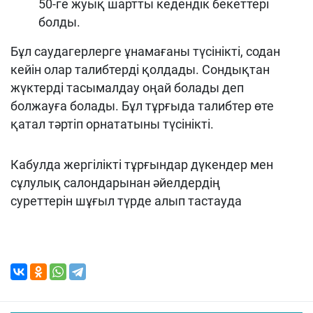
50-ге жуық шартты кедендік бекеттері
болды.
Бұл саудагерлерге ұнамағаны түсінікті, содан
кейін олар талибтерді қолдады. Сондықтан
жүктерді тасымалдау оңай болады деп
болжауға болады. Бұл тұрғыда талибтер өте
қатал тәртіп орнататыны түсінікті.
Кабулда жергілікті тұрғындар дүкендер мен
сұлулық салондарынан әйелдердің
суреттерін шұғыл түрде алып тастауда