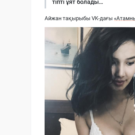
тіпті ұят болады…
Айжан тақырыбы
VK
-дағы
«Атамны