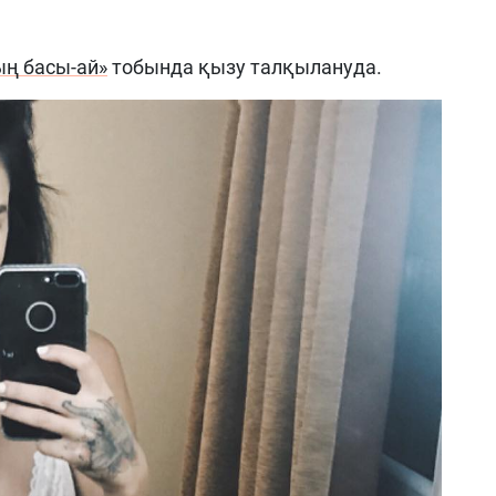
ң басы-ай»
тобында қызу талқылануда
.