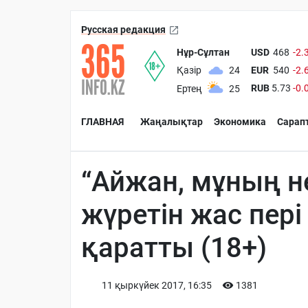
Русская редакция
Нұр-Сұлтан
USD
468
-2.
EUR
540
-2.
Қазір
24
RUB
5.73
-0.
Ертең
25
ГЛАВНАЯ
Жаңалықтар
Экономика
Сарап
“Айжан, мұның н
жүретін жас пер
қаратты (18+)
11 қыркүйек 2017, 16:35
1381