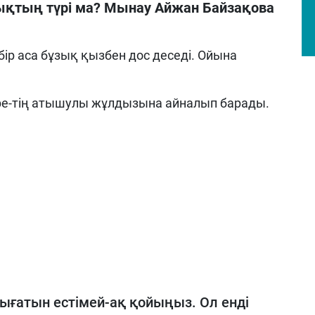
тың түрі ма? Мынау Айжан Байзақова
бір аса бұзық қызбен дос деседі. Ойына
e-
т
ің атышулы жұлдызына айналып барады.
ығатын естімей-ақ қойыңыз. Ол енді