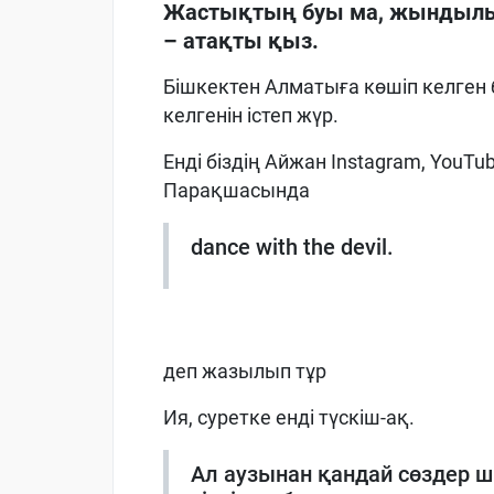
Жастықтың буы ма, жындылық
– атақты қыз.
Бішкектен Алматыға көшіп келген 
келгенін істеп жүр.
Енді біздің Айжан Instagram, YouTub
Парақшасында
dance with the devil.
деп жазылып тұр
Ия, суретке енді түскіш-ақ.
Ал аузынан қандай сөздер ш