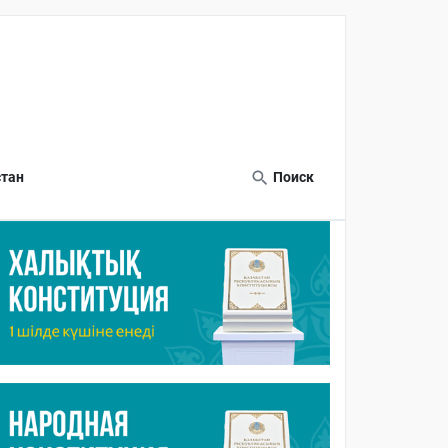
тан
Поиск