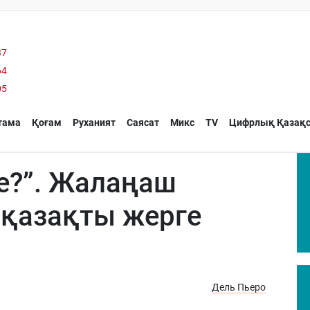
37
64
05
тама
Қоғам
Руханият
Саясат
Микс
TV
Цифрлық Қазақс
е?”. Жалаңаш
і қазақты жерге
Дель Пьеро