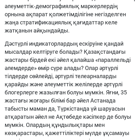
әлеуметтік‑демографиялық маркерлердің
орнына ақпарат қолжетімділігіне негізделген
жаңа стратификациялық қағидаттар келе
жатқанын айқындайды.
Дәстүрлі индикаторлардың ескіруіне қандай
мысалдар келтіруге болады? Қазақстандағы
жастары бірдей екі әйел қалайша «параллельді
әлемдерде» өмір сүре алады? Олар әртүрлі
тілдерде сөйлейді, әртүрлі телеарналарды
қарайды және әлеуметтік желілерде әртүрлі
блогерлерге жазылған болуы мүмкін. Яғни, 35
жастағы жоғары білімі бар әйел Астанада
табысты маман да, Түркістанда үй шаруасын
атқаратын әйел не Ақтөбеде кәсіпкер де болуы
мүмкін. Олардың құндылықтары мен
көзқарастары, қажеттіліктері мүлде ұқсамауы