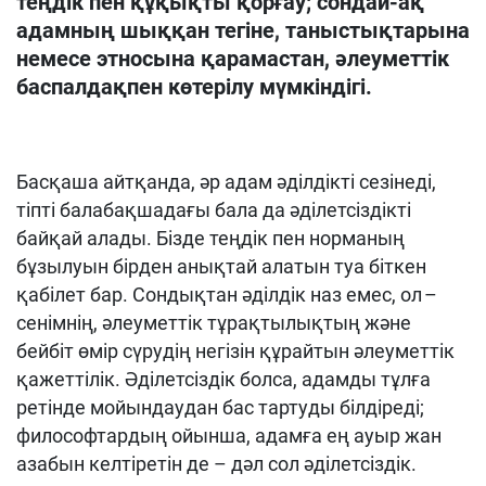
теңдік пен құқықты қорғау; сондай-ақ
адамның шыққан тегіне, таныстықтарына
немесе этносына қарамастан, әлеуметтік
баспалдақпен көтерілу мүмкіндігі.
Басқаша айтқанда, әр адам әділдікті сезінеді,
тіпті балабақшадағы бала да әділетсіздікті
байқай алады. Бізде теңдік пен норманың
бұзылуын бірден анықтай алатын туа біткен
қабілет бар. Сондықтан әділдік наз емес, ол –
сенімнің, әлеуметтік тұрақтылықтың және
бейбіт өмір сүрудің негізін құрайтын әлеуметтік
қажеттілік. Әділетсіздік болса, адамды тұлға
ретінде мойындаудан бас тартуды білдіреді;
философтардың ойынша, адамға ең ауыр жан
азабын келтіретін де – дәл сол әділетсіздік.