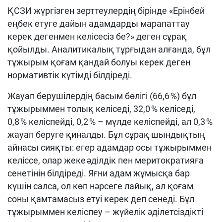
ҚСЗИ жүргізген зерттеулердің бірінде «Ерінбей
еңбек етуге дайын адамдарды марапаттау
керек дегенмен келісесіз бе?» деген сұрақ
қойылды. Аналитикалық тұрғыдан алғанда, бұл
тұжырым қоғам қандай болуы керек деген
нормативтік күтімді білдіреді.
Жауап берушілердің басым бөлігі (66,6 %) бұл
тұжырыммен толық келіседі, 32,0 % келіседі,
0,8 % келіспейді, 0,2 % – мүлде келіспейді, ал 0,3 %
жауап беруге қиналды. Бұл сұрақ шындықтың
айнасы сияқты: егер адамдар осы тұжырыммен
келіссе, олар жеке әділдік пен меритократияға
сенетінін білдіреді. Яғни адам жұмысқа бар
күшін салса, ол көп нәрсеге лайық, ал қоғам
соны қамтамасыз етуі керек деп сенеді. Бұл
тұжырыммен келіспеу – жүйелік әділетсіздікті