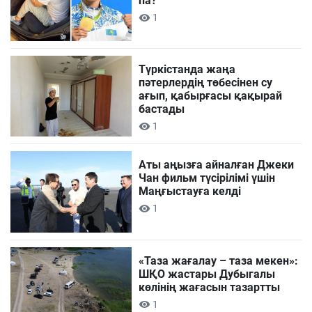
па?
1
Түркістанда жаңа
пәтерлердің төбесінен су
ағып, қабырғасы қақырай
бастады
1
Аты аңызға айналған Джеки
Чан фильм түсірілімі үшін
Маңғыстауға келді
1
«Таза жағалау – таза мекен»:
ШҚО жастары Дубыгалы
көлінің жағасын тазартты
1