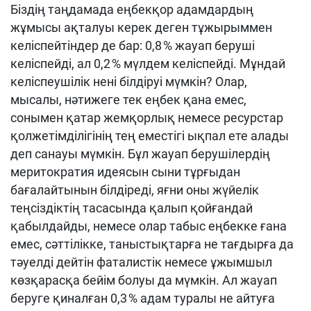
Біздің таңдамада еңбекқор адамдардың
жұмысы ақталуы керек деген тұжырыммен
келіспейтіндер де бар: 0,8 % жауап беруші
келіспейді, ал 0,2 % мүлдем келіспейді. Мұндай
келіспеушілік нені білдіруі мүмкін? Олар,
мысалы, нәтижеге тек еңбек қана емес,
сонымен қатар жемқорлық немесе ресурстар
қолжетімділігінің тең еместігі ықпал ете алады
деп санауы мүмкін. Бұл жауап берушілердің
меритократия идеясын сыни тұрғыдан
бағалайтынын білдіреді, яғни оны жүйелік
теңсіздіктің тасасында қалып қойғандай
қабылдайды, немесе олар табыс еңбекке ғана
емес, сәттілікке, таныстықтарға не тағдырға да
тәуелді дейтін фаталистік немесе ұжымшыл
көзқарасқа бейім болуы да мүмкін. Ал жауап
беруге қиналған 0,3 % адам туралы не айтуға