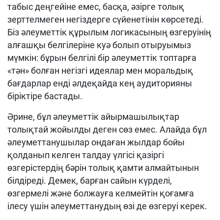
табыс деңгейіне емес, басқа, әзірге толық
зерттелмеген негіздерге сүйенетінін көрсетеді.
Біз әлеуметтік құрылым логикасының өзгеруінің
алғашқы белгілеріне куә болып отыруымыз
мүмкін: бұрын белгілі бір әлеуметтік топтарға
«тән» болған негізгі идеялар мен моральдық
бағдарлар енді әлдеқайда кең аудиторияны
біріктіре бастады.
Әрине, бұл әлеуметтік айырмашылықтар
толықтай жойылды деген сөз емес. Алайда бұл
әлеуметтанушылар ондаған жылдар бойы
қолданып келген талдау үлгісі қазіргі
өзгерістердің бәрін толық қамти алмайтынын
білдіреді. Демек, барған сайын күрделі,
өзгермелі және болжауға келмейтін қоғамға
ілесу үшін әлеуметтанудың өзі де өзгеруі керек.