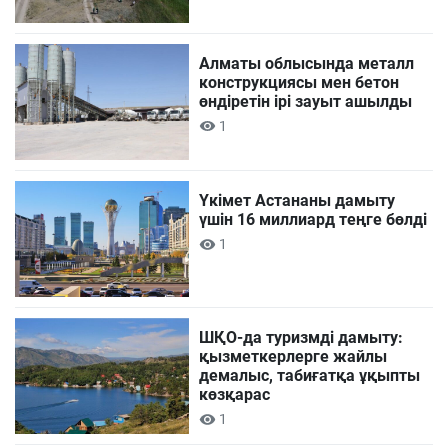
Алматы облысында металл
конструкциясы мен бетон
өндіретін ірі зауыт ашылды
1
Үкімет Астананы дамыту
үшін 16 миллиард теңге бөлді
1
ШҚО-да туризмді дамыту:
қызметкерлерге жайлы
демалыс, табиғатқа ұқыпты
көзқарас
1