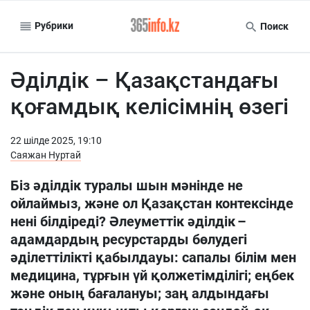
Рубрики
Поиск
Әділдік – Қазақстандағы
қоғамдық келісімнің өзегі
22 шiлде 2025, 19:10
Саяжан Нуртай
Біз әділдік туралы шын мәнінде не
ойлаймыз, және ол Қазақстан контексінде
нені білдіреді? Әлеуметтік әділдік –
адамдардың ресурстарды бөлудегі
әділеттілікті қабылдауы: сапалы білім мен
медицина, тұрғын үй қолжетімділігі; еңбек
және оның бағалануы; заң алдындағы