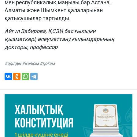
мен республикалық маңызы бар Астана,
Алматы және Шымкент қалаларынан
қатысушылар тартылды.
Айгүл Забирова, ҚСЗИ бас ғылыми
қызметкері, әлеуметтану ғылымдарының
докторы, профессор
#әділдік #келісім #қоғам