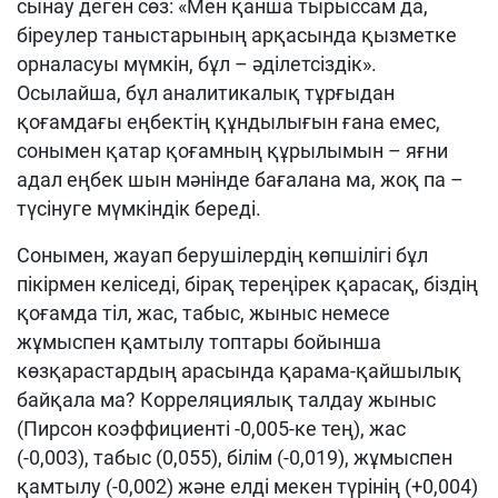
сынау деген сөз: «Мен қанша тырыссам да,
біреулер таныстарының арқасында қызметке
орналасуы мүмкін, бұл – әділетсіздік».
Осылайша, бұл аналитикалық тұрғыдан
қоғамдағы еңбектің құндылығын ғана емес,
сонымен қатар қоғамның құрылымын – яғни
адал еңбек шын мәнінде бағалана ма, жоқ па –
түсінуге мүмкіндік береді.
Сонымен, жауап берушілердің көпшілігі бұл
пікірмен келіседі, бірақ тереңірек қарасақ, біздің
қоғамда тіл, жас, табыс, жыныс немесе
жұмыспен қамтылу топтары бойынша
көзқарастардың арасында қарама-қайшылық
байқала ма? Корреляциялық талдау жыныс
(Пирсон коэффициенті -0,005-ке тең), жас
(-0,003), табыс (0,055), білім (-0,019), жұмыспен
қамтылу (-0,002) және елді мекен түрінің (+0,004)