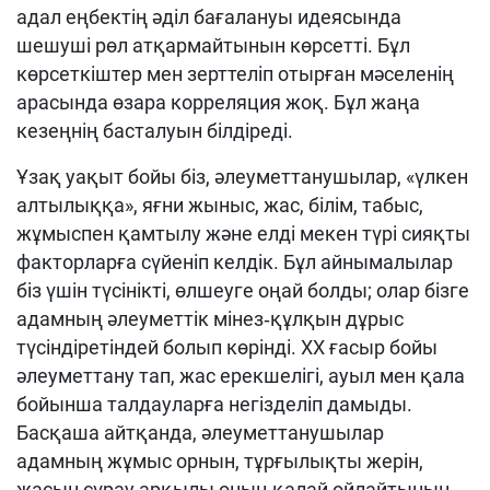
адал еңбектің әділ бағалануы идеясында
шешуші рөл атқармайтынын көрсетті. Бұл
көрсеткіштер мен зерттеліп отырған мәселенің
арасында өзара корреляция жоқ. Бұл жаңа
кезеңнің басталуын білдіреді.
Ұзақ уақыт бойы біз, әлеуметтанушылар, «үлкен
алтылыққа», яғни жыныс, жас, білім, табыс,
жұмыспен қамтылу және елді мекен түрі сияқты
факторларға сүйеніп келдік. Бұл айнымалылар
біз үшін түсінікті, өлшеуге оңай болды; олар бізге
адамның әлеуметтік мінез‑құлқын дұрыс
түсіндіретіндей болып көрінді. ХХ ғасыр бойы
әлеуметтану тап, жас ерекшелігі, ауыл мен қала
бойынша талдауларға негізделіп дамыды.
Басқаша айтқанда, әлеуметтанушылар
адамның жұмыс орнын, тұрғылықты жерін,
жасын сұрау арқылы оның қалай ойлайтынын