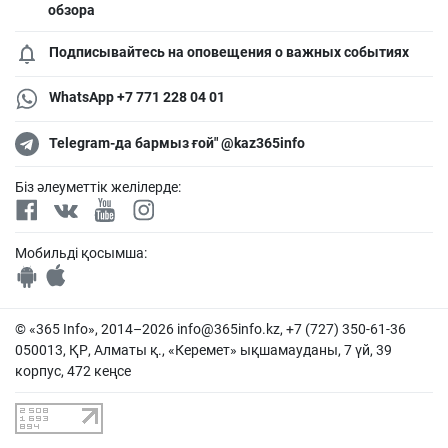
обзора
Подписывайтесь на оповещения о важных событиях
WhatsApp +7 771 228 04 01
Telegram-да бармыз ғой" @kaz365info
Біз әлеуметтік желілерде:
Мобильді қосымша:
© «365 Info», 2014–2026
info@365info.kz
, +7 (727) 350-61-36
050013, ҚР, Алматы қ., «Керемет» ықшамауданы, 7 үй, 39
корпус, 472 кеңсе