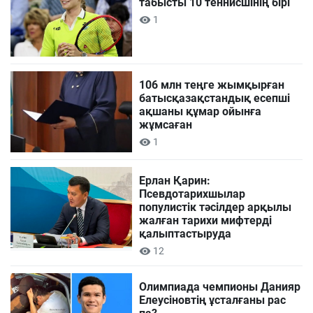
табысты 10 теннисшінің бірі
1
106 млн теңге жымқырған
батысқазақстандық есепші
ақшаны құмар ойынға
жұмсаған
1
Ерлан Қарин:
Псевдотарихшылар
популистік тәсілдер арқылы
жалған тарихи мифтерді
қалыптастыруда
12
Олимпиада чемпионы Данияр
Елеусіновтің ұсталғаны рас