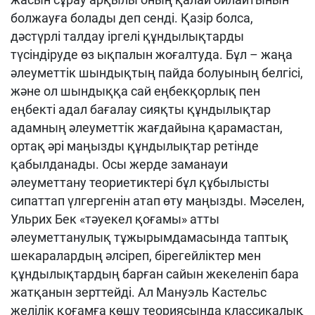
болжауға болады деп сенді. Қазір болса,
дәстүрлі талдау іргелі құндылықтарды
түсіндіруде өз ықпалын жоғалтуда. Бұл – жаңа
әлеуметтік шындықтың пайда болуының белгісі,
және ол шындыққа сай еңбекқорлық пен
еңбекті адал бағалау сияқты құндылықтар
адамның әлеуметтік жағдайына қарамастан,
ортақ әрі маңызды құндылықтар ретінде
қабылданады. Осы жерде заманауи
әлеуметтану теориетиктері бұл құбылысты
сипаттап үлгергенін атап өту маңызды. Мәселен,
Ульрих Бек «тәуекел қоғамы» атты
әлеуметтанулық тұжырымдамасында таптық
шекаралардың әлсіреп, бірегейліктер мен
құндылықтардың барған сайын жекеленіп бара
жатқанын зерттейді. Ал Мануэль Кастельс
желілік қоғамға көшу теориясында классикалық