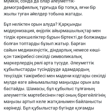
мүмкін, сонда да олар әлеуметтік-
демографиялық тұрғыда бір топқа, яғни бір
жылы туған әйелдер тобына жатады.
Бұл неліктен орын алуда? Қарқынды
модернизация, өңірлік айырмашылықтар мен
тілдік ерекшеліктер бұрын біртекті де болжамды
болған топтарды бұзып жатыр. Барған
сайын медиакеңістік, діндарлық немесе көші-
қон тәжірибесі секілді символикалық
маркерлердің рөлі арта түсуде. Әлеуметтік
құбылыстарды түсіндіруде адамдардың
теңсіздік тәжірибесі мен мәдени кодтары секілді
мүлде өзге айнымалылар маңызды орын ала
бастайды. Шамасы, бұл құбылыс тұлғаның
әлеуметтік мәртебесінен гөрі оның бірегейлігінің
маңызы артып келе жатқанымен байланысты
көрінеді. Бұл құбылыстар бүгінде қоғамды