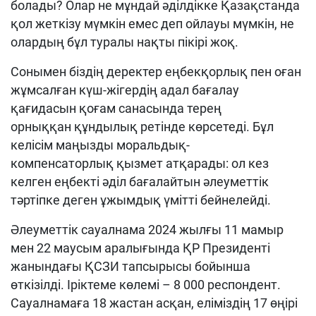
болады? Олар не мұндай әділдікке Қазақстанда
қол жеткізу мүмкін емес деп ойлауы мүмкін, не
олардың бұл туралы нақты пікірі жоқ.
Сонымен біздің деректер еңбекқорлық пен оған
жұмсалған күш-жігердің адал бағалау
қағидасын қоғам санасында терең
орныққан құндылық ретінде көрсетеді. Бұл
келісім маңызды моральдық-
компенсаторлық қызмет атқарады: ол кез
келген еңбекті әділ бағалайтын әлеуметтік
тәртіпке деген ұжымдық үмітті бейнелейді.
Әлеуметтік сауалнама 2024 жылғы 11 мамыр
мен 22 маусым аралығында ҚР Президенті
жанындағы ҚСЗИ тапсырысы бойынша
өткізілді. Іріктеме көлемі – 8 000 респондент.
Сауалнамаға 18 жастан асқан, еліміздің 17 өңірі