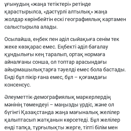
ұғынудың «жаңа тетіктері» ретінде
қарастырылса, «дәстүрлі алтылық» жаңа
жолдар көрінбейтін ескі географиялық картамен
салыстырыла алады.
Осылайша, еңбек пен әділ сыйақыға сенім тек
жеке көзқарас емес. Еңбекті әділ бағалау
құндылығы кең таралып, ортақ нормаға
айналғаны сонша, ол топтар арасындағы
айырмашылықтарға тәуелді емес бола бастады.
Енді бұл пікір ғана емес, бұл – қоғамдағы
консенсус.
Әлеуметтік-демографиялық маркерлердің
мәнінің төмендеуі – маңызды үрдіс, және ол
бүгінгі Қазақстанда жаңа мағыналық желілер
қалыптасып жатқанын көрсетеді. Бұл желілер
енді тапқа, тұрғылықты жерге, тіпті білім мен