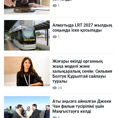
1
Алматыда LRT 2027 жылдың
соңында іске қосылады
1
Жоғары өкілді органның
жаңа моделі және
халықаралық сенім: Сильвия
Болтук Құрылтай сайлауы
туралы
24
Аты аңызға айналған Джеки
Чан фильм түсірілімі үшін
Маңғыстауға келді
1