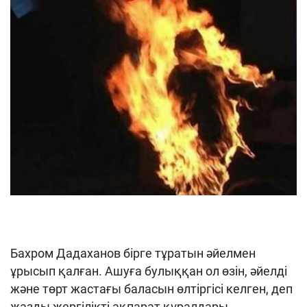
Бахром Дадаханов бірге тұратын әйелмен
ұрысып қалған. Ашуға булыққан ол өзін, әйелді
және төрт жастағы баласын өлтіргісі келген, деп
жазды жергілікті ақпарат құралдары.