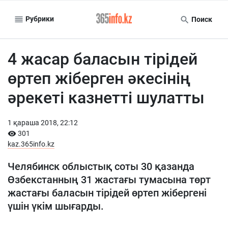
Рубрики
Поиск
4 жасар баласын тірідей
өртеп жіберген әкесінің
әрекеті казнетті шулатты
1 қараша 2018, 22:12
301
kaz.365info.kz
Челябинск облыстық соты 30 қазанда
Өзбекстанның 31 жастағы тумасына төрт
жастағы баласын тірідей өртеп жібергені
үшін үкім шығарды.