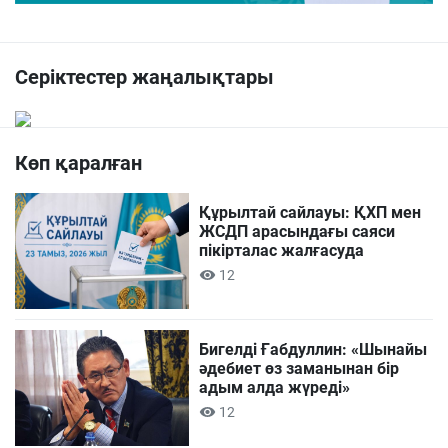
Серіктестер жаңалықтары
Көп қаралған
Құрылтай сайлауы: ҚХП мен
ЖСДП арасындағы саяси
пікірталас жалғасуда
12
Бигелді Ғабдуллин: «Шынайы
әдебиет өз заманынан бір
адым алда жүреді»
12