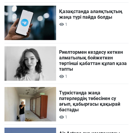
Қазақстанда алаяқтықтың
жаңа түрі пайда болды
1
Риелтормен кездесу кеткен
алматылық бойжеткен
төртінші қабаттан құлап қаза
тапты
1
Түркістанда жаңа
пәтерлердің төбесінен су
ағып, қабырғасы қақырай
бастады
1