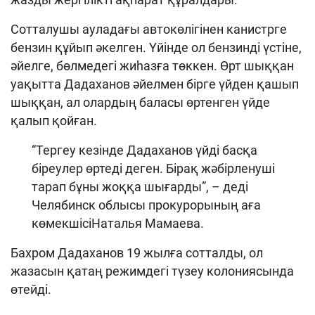
Сотталушы ауладағы автокөлігінен канистрге
бензин құйып әкелген. Үйінде ол бензинді үстіне,
әйелге, бөлмедегі жиһазға төккен. Өрт шыққан
уақытта Дадаханов әйелмен бірге үйден қашып
шыққан, ал олардың баласы өртенген үйде
қалып қойған.
“Тергеу кезінде Дадаханов үйді басқа
біреулер өртеді деген. Бірақ жәбірленуші
тарап бұны жоққа шығарды”, – деді
Челябинск облысы прокурорының аға
көмекшісіНаталья Мамаева.
Бахром Дадаханов 19 жылға сотталды, ол
жазасын қатаң режимдегі түзеу колониясында
өтейді.