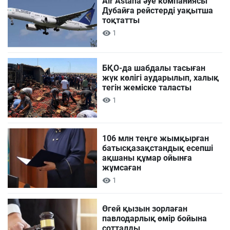
Air Astana әуе компаниясы
Дубайға рейстерді уақытша
тоқтатты
1
БҚО-да шабдалы тасыған
жүк көлігі аударылып, халық
тегін жеміске таласты
1
106 млн теңге жымқырған
батысқазақстандық есепші
ақшаны құмар ойынға
жұмсаған
1
Өгей қызын зорлаған
павлодарлық өмір бойына
сотталды