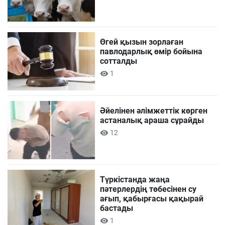
Өгей қызын зорлаған
павлодарлық өмір бойына
сотталды
1
Әйелінен әлімжеттік көрген
астаналық араша сұрайды
12
Түркістанда жаңа
пәтерлердің төбесінен су
ағып, қабырғасы қақырай
бастады
1