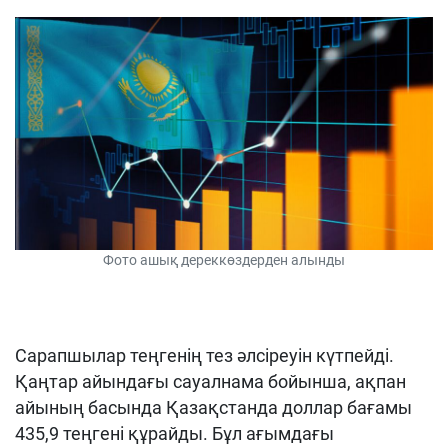
Фото ашық дереккөздерден алынды
Сарапшылар теңгенің тез әлсіреуін күтпейді.
Қаңтар айындағы сауалнама бойынша, ақпан
айының басында Қазақстанда доллар бағамы
435,9 теңгені құрайды. Бұл ағымдағы