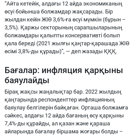
“Айта кетейік, алдағы 12 айда экономиканың
өсуі бойынша болжамдар жақсарады. Бір
жылдан кейін ЖІӨ 3,6%-ға өсуі мүмкін (бұрын –
3,5%). Қаржы секторының сарапшыларының
болжамдары қалыпты консервативті болып
қала береді (2021 жылғы қаңтар-қарашада ЖІӨ
өсімі 3,8%-ды құрады)”, — деп жазады ҚҚҚ.
Бағалар: инфляция қарқыны
баяулайды
Бірақ жақсы жаңалықтар бар. 2022 жылдың
қаңтарында респонденттер инфляцияның
баяулау белгілерін байқаған. Орташа болжамға
сәйкес, алдағы 12 айда бағаның өсу қарқыны
7,4%-ды құрайды, ал қазан және қараша
айларында бағалау біршама жоғары болды –