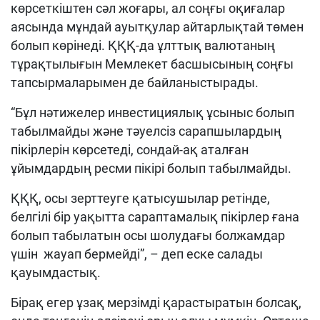
көрсеткіштен сәл жоғары, ал соңғы оқиғалар
аясында мұндай ауытқулар айтарлықтай төмен
болып көрінеді. ҚҚҚ-да ұлттық валютаның
тұрақтылығын Мемлекет басшысының соңғы
тапсырмаларымен де байланыстырады.
“Бұл нәтижелер инвестициялық ұсыныс болып
табылмайды және тәуелсіз сарапшылардың
пікірлерін көрсетеді, сондай-ақ аталған
ұйымдардың ресми пікірі болып табылмайды.
ҚҚҚ, осы зерттеуге қатысушылар ретінде,
белгілі бір уақытта сараптамалық пікірлер ғана
болып табылатын осы шолудағы болжамдар
үшін жауап бермейді”, – деп еске салады
қауымдастық.
Бірақ егер ұзақ мерзімді қарастыратын болсақ,