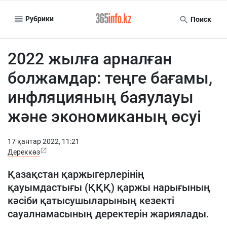
Рубрики
Поиск
2022 жылға арналған
болжамдар: теңге бағамы,
инфляцияның баяулауы
және экономиканың өсуі
17 қантар 2022, 11:21
Дереккөз
Қазақстан қаржыгерлерінің
қауымдастығы (ҚҚҚ) қаржы нарығының
кәсіби қатысушыларының кезекті
сауалнамасының деректерін жариялады.