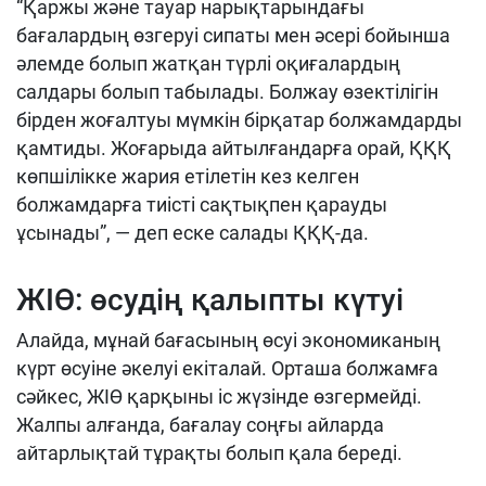
“Қаржы және тауар нарықтарындағы
бағалардың өзгеруі сипаты мен әсері бойынша
әлемде болып жатқан түрлі оқиғалардың
салдары болып табылады. Болжау өзектілігін
бірден жоғалтуы мүмкін бірқатар болжамдарды
қамтиды. Жоғарыда айтылғандарға орай, ҚҚҚ
көпшілікке жария етілетін кез келген
болжамдарға тиісті сақтықпен қарауды
ұсынады”, — деп еске салады ҚҚҚ-да.
ЖІӨ: өсудің қалыпты күтуі
Алайда, мұнай бағасының өсуі экономиканың
күрт өсуіне әкелуі екіталай. Орташа болжамға
сәйкес, ЖІӨ қарқыны іс жүзінде өзгермейді.
Жалпы алғанда, бағалау соңғы айларда
айтарлықтай тұрақты болып қала береді.