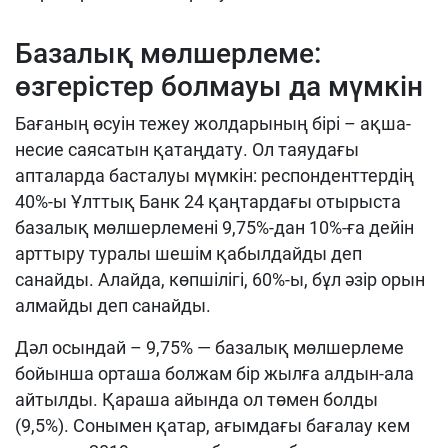
Базалық мөлшерлеме:
өзгерістер болмауы да мүмкін
Бағаның өсуін тежеу жолдарының бірі – ақша-
несие саясатын қатаңдату. Ол таяудағы
апталарда басталуы мүмкін: респонденттердің
40%-ы Ұлттық Банк 24 қаңтардағы отырыста
базалық мөлшерлемені 9,75%-дан 10%-ға дейін
арттыру туралы шешім қабылдайды деп
санайды. Алайда, көпшілігі, 60%-ы, бұл әзір орын
алмайды деп санайды.
Дәл осындай – 9,75% — базалық мөлшерлеме
бойынша орташа болжам бір жылға алдын-ала
айтылды. Қараша айында ол төмен болды
(9,5%). Сонымен қатар, ағымдағы бағалау кем