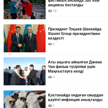
фестивалі аясында Jas Vibe
акциясы басталды
12
Президент Тоқаев Шанхайда
Xiaomi Group президентімен
кездесті
1
Аты аңызға айналған Джеки
Чан фильм түсірілімі үшін
Маңғыстауға келді
1
Қостанайда ондаған сиырдан
қауіпті инфекция анықталды
1