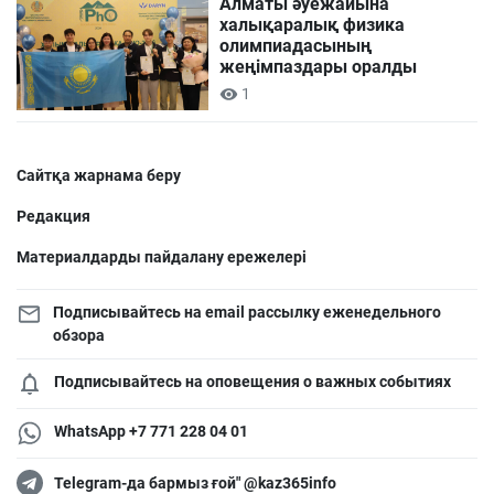
Алматы әуежайына
халықаралық физика
олимпиадасының
жеңімпаздары оралды
1
Сайтқа жарнама беру
Редакция
Материалдарды пайдалану ережелері
Подписывайтесь на email рассылку еженедельного
обзора
Подписывайтесь на оповещения о важных событиях
WhatsApp +7 771 228 04 01
Telegram-да бармыз ғой" @kaz365info