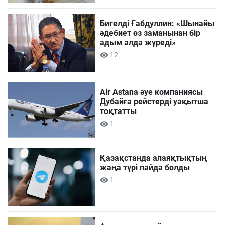
Бигелді Ғабдуллин: «Шынайы
әдебиет өз заманынан бір
адым алда жүреді»
12
Air Astana әуе компаниясы
Дубайға рейстерді уақытша
тоқтатты
1
Қазақстанда алаяқтықтың
жаңа түрі пайда болды
1