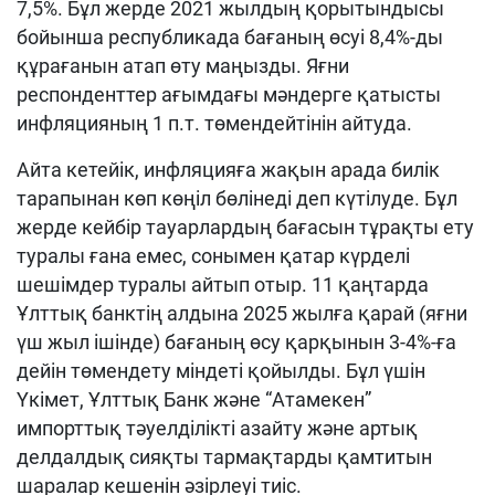
7,5%. Бұл жерде 2021 жылдың қорытындысы
бойынша республикада бағаның өсуі 8,4%-ды
құрағанын атап өту маңызды. Яғни
респонденттер ағымдағы мәндерге қатысты
инфляцияның 1 п.т. төмендейтінін айтуда.
Айта кетейік, инфляцияға жақын арада билік
тарапынан көп көңіл бөлінеді деп күтілуде. Бұл
жерде кейбір тауарлардың бағасын тұрақты ету
туралы ғана емес, сонымен қатар күрделі
шешімдер туралы айтып отыр. 11 қаңтарда
Ұлттық банктің алдына 2025 жылға қарай (яғни
үш жыл ішінде) бағаның өсу қарқынын 3-4%-ға
дейін төмендету міндеті қойылды. Бұл үшін
Үкімет, Ұлттық Банк және “Атамекен”
импорттық тәуелділікті азайту және артық
делдалдық сияқты тармақтарды қамтитын
шаралар кешенін әзірлеуі тиіс.