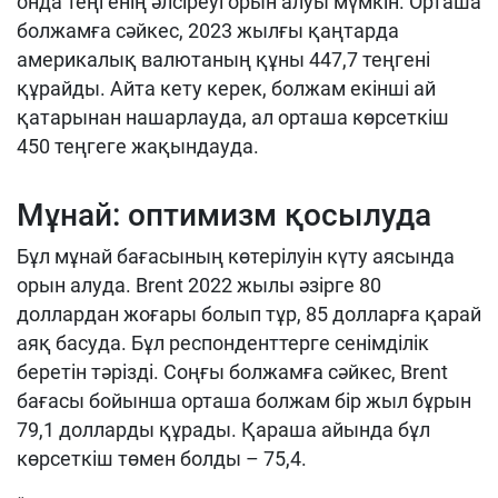
онда теңгенің әлсіреуі орын алуы мүмкін. Орташа
болжамға сәйкес, 2023 жылғы қаңтарда
америкалық валютаның құны 447,7 теңгені
құрайды. Айта кету керек, болжам екінші ай
қатарынан нашарлауда, ал орташа көрсеткіш
450 теңгеге жақындауда.
Мұнай: оптимизм қосылуда
Бұл мұнай бағасының көтерілуін күту аясында
орын алуда. Brent 2022 жылы әзірге 80
доллардан жоғары болып тұр, 85 долларға қарай
аяқ басуда. Бұл респонденттерге сенімділік
беретін тәрізді. Соңғы болжамға сәйкес, Brent
бағасы бойынша орташа болжам бір жыл бұрын
79,1 долларды құрады. Қараша айында бұл
көрсеткіш төмен болды – 75,4.