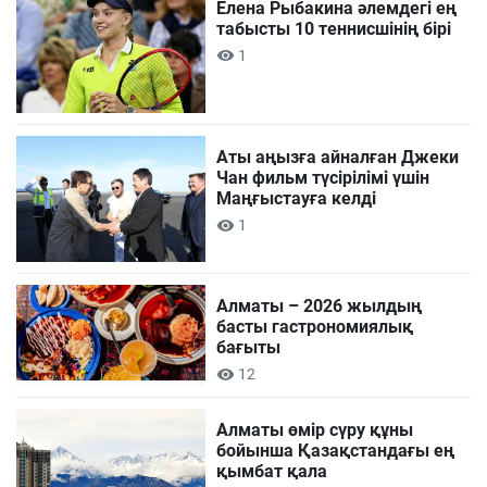
Елена Рыбакина әлемдегі ең
табысты 10 теннисшінің бірі
1
Аты аңызға айналған Джеки
Чан фильм түсірілімі үшін
Маңғыстауға келді
1
Алматы – 2026 жылдың
басты гастрономиялық
бағыты
12
Алматы өмір сүру құны
бойынша Қазақстандағы ең
қымбат қала