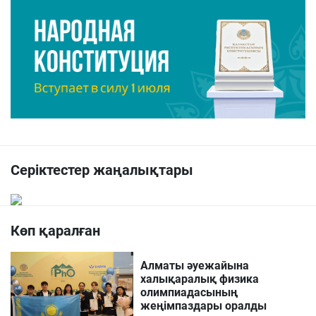
Серіктестер жаңалықтары
Көп қаралған
Алматы әуежайына
халықаралық физика
олимпиадасының
жеңімпаздары оралды