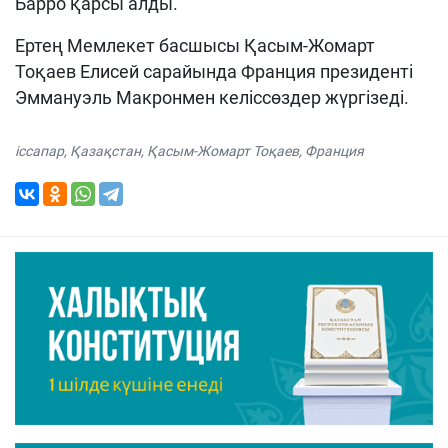
Барро қарсы алды.
Ертең Мемлекет басшысы Қасым-Жомарт
Тоқаев Елисей сарайында Франция президенті
Эммануэль Макронмен келіссөздер жүргізеді.
іссапар
,
Қазақстан
,
Қасым-Жомарт Тоқаев
,
Франция