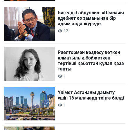
Бигелді Ғабдуллин: «Шынайы
әдебиет өз заманынан бір
адым алда жүреді»
12
Риелтормен кездесу кеткен
алматылық бойжеткен
төртінші қабаттан құлап қаза
тапты
1
Үкімет Астананы дамыту
үшін 16 миллиард теңге бөлді
1