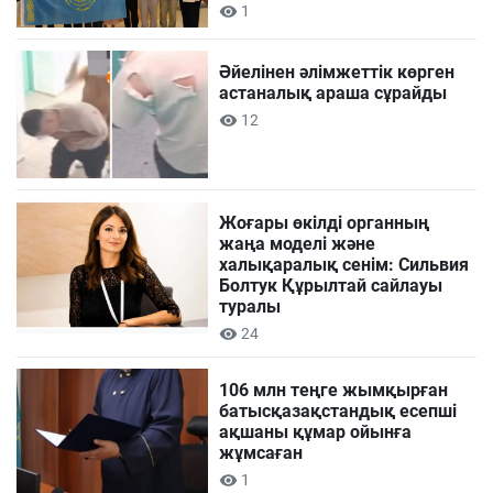
1
Әйелінен әлімжеттік көрген
астаналық араша сұрайды
12
Жоғары өкілді органның
жаңа моделі және
халықаралық сенім: Сильвия
Болтук Құрылтай сайлауы
туралы
24
106 млн теңге жымқырған
батысқазақстандық есепші
ақшаны құмар ойынға
жұмсаған
1