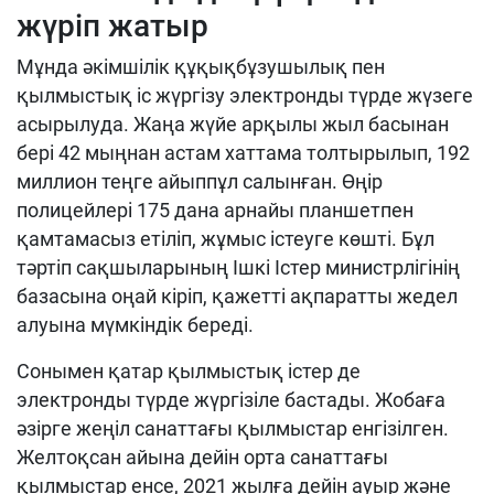
жүріп жатыр
Мұнда әкімшілік құқықбұзушылық пен
қылмыстық іс жүргізу электронды түрде жүзеге
асырылуда. Жаңа жүйе арқылы жыл басынан
бері 42 мыңнан астам хаттама толтырылып, 192
миллион теңге айыппұл салынған. Өңір
полицейлері 175 дана арнайы планшетпен
қамтамасыз етіліп, жұмыс істеуге көшті. Бұл
тәртіп сақшыларының Ішкі Істер министрлігінің
базасына оңай кіріп, қажетті ақпаратты жедел
алуына мүмкіндік береді.
Сонымен қатар қылмыстық істер де
электронды түрде жүргізіле бастады. Жобаға
әзірге жеңіл санаттағы қылмыстар енгізілген.
Желтоқсан айына дейін орта санаттағы
қылмыстар енсе, 2021 жылға дейін ауыр және