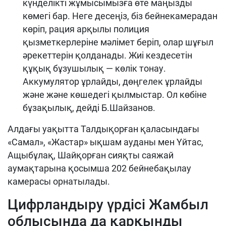
күнделікті жұмысымызға өте маңызды
көмегі бар. Неге десеңіз, біз бейнекамерадан
көріп, рация арқылы полиция
қызметкерлеріне мәлімет беріп, олар шұғыл
әрекеттерін қолданады. Жиі кездесетін
құқық бұзушылық — көлік тонау.
Аккумулятор ұрлайды, дөңгелек ұрлайды
және және көшедегі қылмыстар. Ол көбіне
бұзақылық,
дейді Б.Шайзанов
.
Алдағы уақытта Талдықорған қаласындағы
«Самал», «Жастар» ықшам ауданы мен Үйтас,
Ащыбұлақ, Шайқорған сияқты саяжай
аумақтарына қосымша 202 бейнебақылау
камерасы орнатылады.
Цифрландыру
үрдісі
Жамбыл
облысында да қарқынды