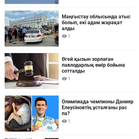
Маңғыстау облысында атыс
болып, екі адам жарақат
алды
1
Өгей қызын зорлаған
павлодарлық өмір бойына
сотталды
1
Олимпиада чемпионы Данияр
Елеусіновтің ұсталғаны рас
па?
1