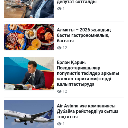
депутат сотталды
1
Алматы – 2026 жылдың
басты гастрономиялық
бағыты
12
Ерлан Қарин:
Псевдотарихшылар
популистік тәсілдер арқылы
жалған тарихи мифтерді
қалыптастыруда
12
Air Astana әуе компаниясы
Дубайға рейстерді уақытша
тоқтатты
1