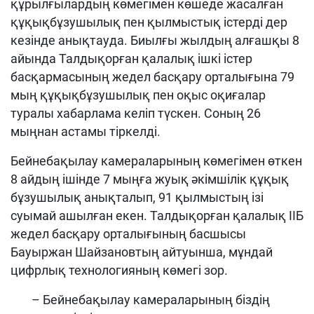
құрылғылардың көмегімен көшеде жасалған
құқықбұзушылық пен қылмыстық істерді дер
кезінде анықтауда. Биылғы жылдың алғашқы 8
айында Талдықорған қалалық ішкі істер
басқармасының жедел басқару орталығына 79
мың құқықбұзушылық пен оқыс оқиғалар
туралы хабарлама келіп түскен. Соның 26
мыңнан астамы тіркелді.
Бейнебақылау камераларының көмегімен өткен
8 айдың ішінде 7 мыңға жуық әкімшілік құқық
бұзушылық анықталып, 91 қылмыстың ізі
суымай ашыл
ған екен
.
Талдықорған
қалалық ІІБ
жедел басқару орталығының басшысы
Бауыржан Шайзанов
тың айтуынша, мұндай
цифрлық технологияның көмегі зор.
– Бейнебақылау камераларының біздің