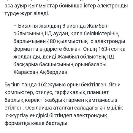
аса ауыр қылмыстар бойынша істер электронды
түрде жүргізіледі.
– Биылғы жылдың 8 айында Жамбыл
облысының ІІД аудан, қала бөіліністерінің
барлығымен 480 қылмыстық іс электронды
форматта өндірісте болған. Оның 163-і сотқа
жолданды, дейді
Жамбыл облыстық ІІД
басқарма басшысының орынбасары
Жарасхан Ақбердиев.
Бүгінгі таңда 162 жұмыс орны бекітілген. Яғни
компьютер, стилус, гарфикалық планшет
барлық керекті жабдықтармен қамтамасыз
етілген. Осылайша аталған саладағы әкімшілік
іс-жүргізу өндірісі біртіндеп электрондық
форматқа көше бастады.