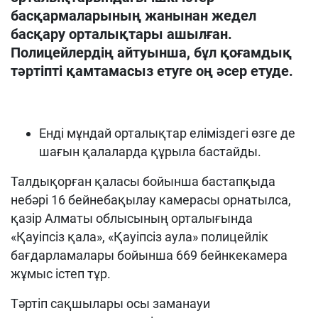
басқармаларының жанынан жедел
басқару орталықтары ашылған.
Полицейлердің айтуынша, бұл
қоғамдық
тәртіпті қамтамасыз етуге оң әсер
етуде
.
Енді мұндай орталықтар еліміздегі өзге де
шағын қалаларда құрыла бастайды.
Талдықорған қаласы бойынша бастапқыда
небәрі 16 бейнебақылау камерасы орнатылса,
қазір Алматы облысының орталығында
«Қауіпсіз қала», «Қауіпсіз аула» полицейлік
бағдарламалары бойынша 669 бейнкекамера
жұмыс істеп тұр.
Тәртіп сақшылары осы заманауи