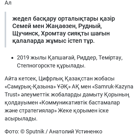
Ал
жедел басқару орталықтары қазір
Семей мен Жаңаөзен, Рудный,
Щучинск, Хромтау сияқты шағын
қалаларда жұмыс істеп тұр.
2019 жылы Қапшағай, Риддер, Теміртау,
Степногорскте құрылады.
Айта кетсек, Цифрлық Қазақстан жобасы
«Самұрық-Қазына» ҰӘҚ» АҚ мен «Samruk-Kazyna
Trust» әлеуметтік жобаларды дамыту Қорының
қолдауымен «Коммуникативтік бастамалар
және стратегиялар» Жеке қорымен іске
асырылады.
Фото: © Sputnik / Анатолий Устиненко