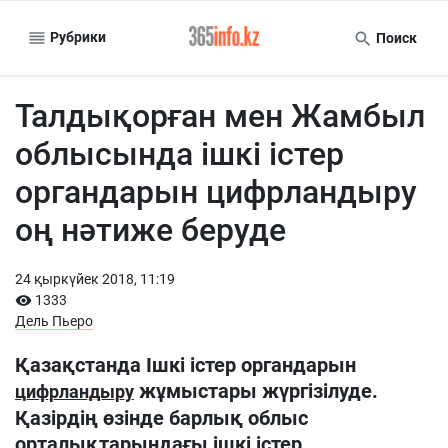
Рубрики
Поиск
Талдықорған мен Жамбыл
облысында ішкі істер
органдарын цифрландыру
оң нәтиже беруде
24 қыркүйек 2018, 11:19
1333
Дель Пьеро
Қазақстанда
Ішкі істер органдарын
жұмыстары
жүргізілуде.
цифрландыру
Қазірдің өзінде барлық облыс
орталықтарындағы ішкі істер