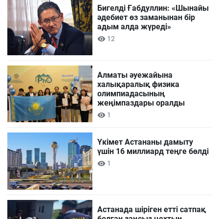
Бигелді Ғабдуллин: «Шынайы
әдебиет өз заманынан бір
адым алда жүреді»
12
Алматы әуежайына
халықаралық физика
олимпиадасының
жеңімпаздары оралды
1
Үкімет Астананы дамыту
үшін 16 миллиард теңге бөлді
1
Астанада шіріген етті сатпақ
болған заңсыз цехтың