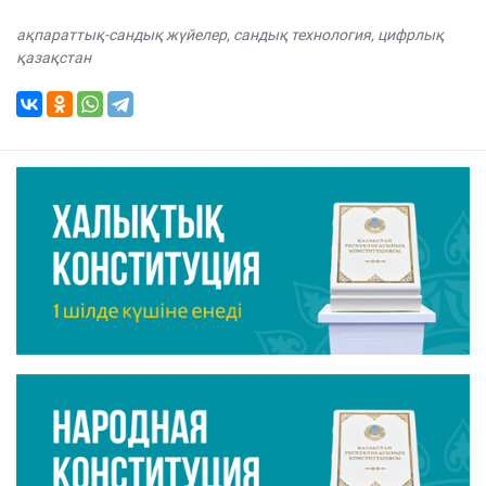
ақпараттық-сандық жүйелер
,
сандық технология
,
цифрлық
қазақстан