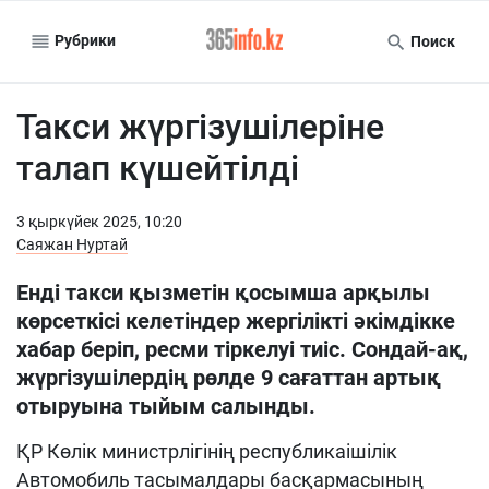
Рубрики
Поиск
Такси жүргізушілеріне
талап күшейтілді
3 қыркүйек 2025, 10:20
Саяжан Нуртай
Енді такси қызметін қосымша арқылы
көрсеткісі келетіндер жергілікті әкімдікке
хабар беріп, ресми тіркелуі тиіс. Сондай-ақ,
жүргізушілердің рөлде 9 сағаттан артық
отыруына тыйым салынды.
ҚР Көлік министрлігінің республикаішілік
Автомобиль тасымалдары басқармасының