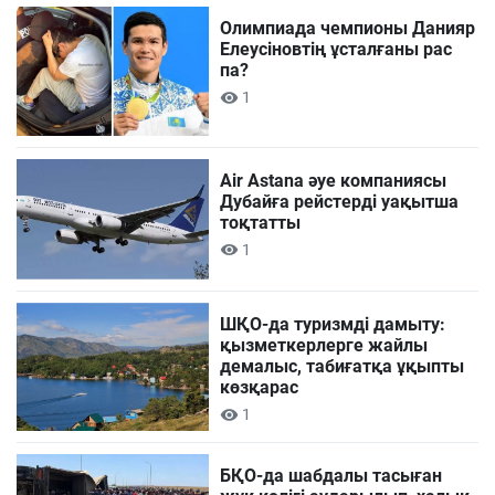
Олимпиада чемпионы Данияр
Елеусіновтің ұсталғаны рас
па?
1
Air Astana әуе компаниясы
Дубайға рейстерді уақытша
тоқтатты
1
ШҚО-да туризмді дамыту:
қызметкерлерге жайлы
демалыс, табиғатқа ұқыпты
көзқарас
1
БҚО-да шабдалы тасыған