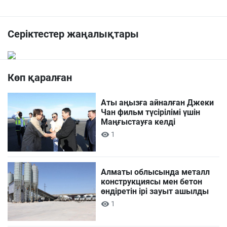
Серіктестер жаңалықтары
Көп қаралған
Аты аңызға айналған Джеки
Чан фильм түсірілімі үшін
Маңғыстауға келді
1
Алматы облысында металл
конструкциясы мен бетон
өндіретін ірі зауыт ашылды
1