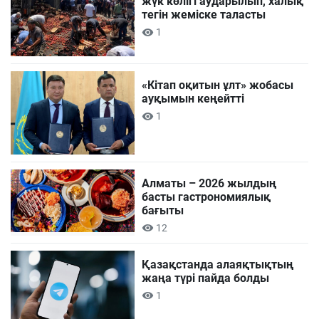
жүк көлігі аударылып, халық
тегін жеміске таласты
1
«Кітап оқитын ұлт» жобасы
ауқымын кеңейтті
1
Алматы – 2026 жылдың
басты гастрономиялық
бағыты
12
Қазақстанда алаяқтықтың
жаңа түрі пайда болды
1