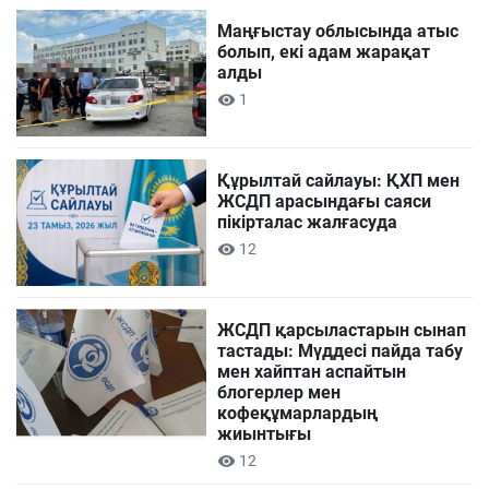
Маңғыстау облысында атыс
болып, екі адам жарақат
алды
1
Құрылтай сайлауы: ҚХП мен
ЖСДП арасындағы саяси
пікірталас жалғасуда
12
ЖСДП қарсыластарын сынап
тастады: Мүддесі пайда табу
мен хайптан аспайтын
блогерлер мен
кофеқұмарлардың
жиынтығы
12