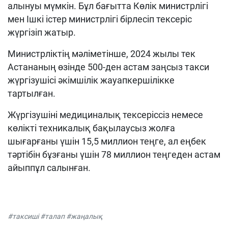
алынуы мүмкін. Бұл бағытта Көлік министрлігі
мен Ішкі істер министрлігі бірлесіп тексеріс
жүргізіп жатыр.
Министрліктің мәліметінше, 2024 жылы тек
Астананың өзінде 500-ден астам заңсыз такси
жүргізушісі әкімшілік жауапкершілікке
тартылған.
Жүргізушіні медициналық тексеріссіз немесе
көлікті техникалық бақылаусыз жолға
шығарғаны үшін 15,5 миллион теңге, ал еңбек
тәртібін бұзғаны үшін 78 миллион теңгеден астам
айыппұл салынған.
#таксиші #талап #жаңалық