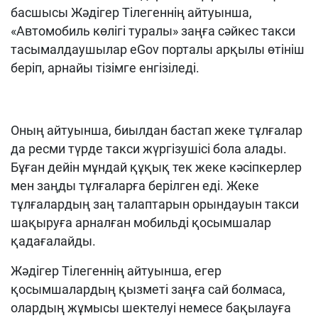
басшысы Жәдігер Тілегеннің айтуынша,
«Автомобиль көлігі туралы» заңға сәйкес такси
тасымалдаушылар eGov порталы арқылы өтініш
беріп, арнайы тізімге енгізіледі.
Оның айтуынша, биылдан бастап жеке тұлғалар
да ресми түрде такси жүргізушісі бола алады.
Бұған дейін мұндай құқық тек жеке кәсіпкерлер
мен заңды тұлғаларға берілген еді. Жеке
тұлғалардың заң талаптарын орындауын такси
шақыруға арналған мобильді қосымшалар
қадағалайды.
Жәдігер Тілегеннің айтуынша, егер
қосымшалардың қызметі заңға сай болмаса,
олардың жұмысы шектелуі немесе бақылауға